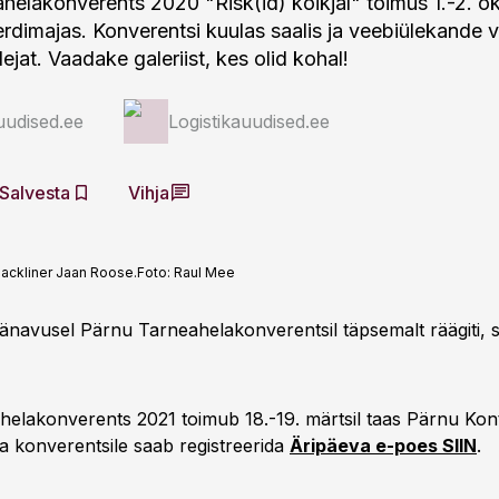
helakonverents 2020 "Risk(id) kõikjal" toimus 1.-2. ok
rdimajas. Konverentsi kuulas saalis ja veebiülekande 
jat. Vaadake galeriist, kes olid kohal!
uudised.ee
Logistikauudised.ee
Salvesta
Vihja
lackliner Jaan Roose.
Foto:
Raul Mee
 tänavusel Pärnu Tarneahelakonverentsil täpsemalt räägiti,
elakonverents 2021 toimub 18.-19. märtsil taas Pärnu Kont
a konverentsile saab registreerida
Äripäeva e-poes SIIN
.