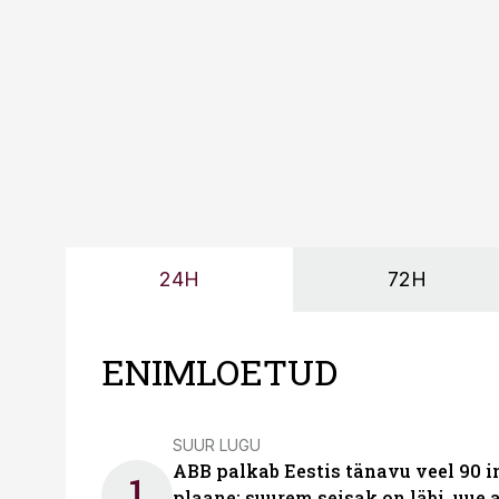
probleemi, vaid otsest 
24H
72H
ENIMLOETUD
SUUR LUGU
ABB palkab Eestis tänavu veel 90 
1
plaane: suurem seisak on läbi, uue