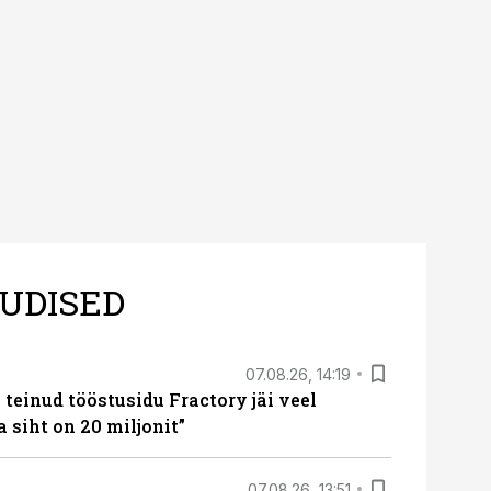
sele.
UDISED
07.08.26, 14:19
teinud tööstusidu Fractory jäi veel
a siht on 20 miljonit”
07.08.26, 13:51