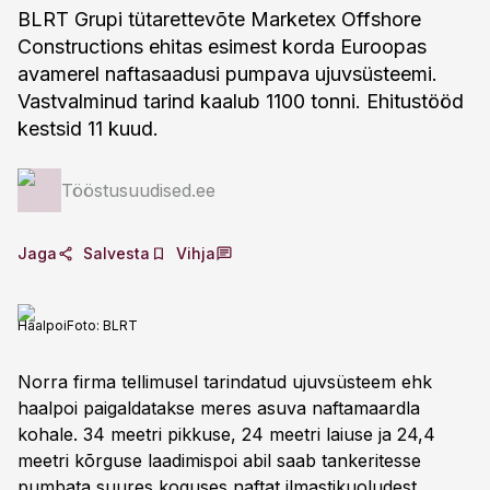
BLRT Grupi tütarettevõte Marketex Offshore
Constructions ehitas esimest korda Euroopas
avamerel naftasaadusi pumpava ujuvsüsteemi.
Vastvalminud tarind kaalub 1100 tonni. Ehitustööd
kestsid 11 kuud.
Tööstusuudised.ee
Jaga
Salvesta
Vihja
Haalpoi
Foto:
BLRT
Norra firma tellimusel tarindatud ujuvsüsteem ehk
haalpoi paigaldatakse meres asuva naftamaardla
kohale. 34 meetri pikkuse, 24 meetri laiuse ja 24,4
meetri kõrguse laadimispoi abil saab tankeritesse
pumbata suures koguses naftat ilmastikuoludest