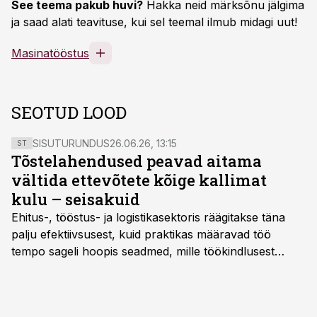
See teema pakub huvi?
Hakka neid märksõnu jälgima
ja saad alati teavituse, kui sel teemal ilmub midagi uut!
Masinatööstus
SEOTUD LOOD
SISUTURUNDUS
26.06.26, 13:15
ST
Tõstelahendused peavad aitama
vältida ettevõtete kõige kallimat
kulu – seisakuid
Ehitus-, tööstus- ja logistikasektoris räägitakse täna
palju efektiivsusest, kuid praktikas määravad töö
tempo sageli hoopis seadmed, mille töökindlusest
sõltub kogu objekti või tootmise sujuvus. Kui tõstuk
seisab, töö katkeb või masin ei vasta töötingimustele,
ei tähenda see ettevõtte jaoks ainult tehnilist