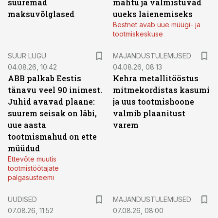
suuremad
mahtu ja valmistuvad
maksuvõlglased
uueks laienemiseks
Bestnet avab uue müügi- ja
tootmiskeskuse
SUUR LUGU
MAJANDUSTULEMUSED
04.08.26, 10:42
04.08.26, 08:13
ABB palkab Eestis
Kehra metallitööstus
tänavu veel 90 inimest.
mitmekordistas kasumi
Juhid avavad plaane:
ja uus tootmishoone
suurem seisak on läbi,
valmib plaanitust
uue aasta
varem
tootmismahud on ette
müüdud
Ettevõte muutis
tootmistöötajate
palgasüsteemi
UUDISED
MAJANDUSTULEMUSED
07.08.26, 11:52
07.08.26, 08:00