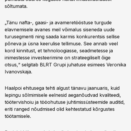
sõltumata.
„Tänu nafta-, gaasi- ja avameretööstuse turgude
elavnemisele avanes meil võimalus siseneda uude
turusegmenti ning saada karmis konkurentsis sellise
põneva ja üsna keerulise tellimuse. See annab veel
kord kinnitust, et tehnoloogiasse, seadmetesse ja
inimestesse investeerimine on strateegiliselt õige
otsus,“ selgitab BLRT Grupi juhatuse esimees Veronika
Ivanovskaja.
Haalpoi ehitusega tehti algust tänavu jaanuaris, kuid
lepingu sõlmimisele eelnesid aeganõudvad kvaliteedi,
töötervishoiu ja tööohutuse juhtimissüsteemide auditid,
eriti ranged nõudmised olid kehtestatud kõrgustes
töötamisele.