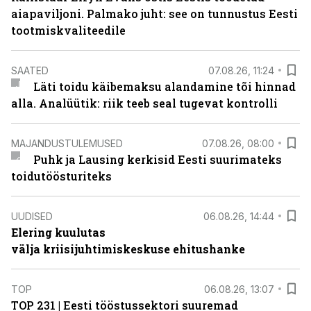
aiapaviljoni. Palmako juht: see on tunnustus Eesti
tootmiskvaliteedile
SAATED
07.08.26, 11:24
Läti toidu käibemaksu alandamine tõi hinnad
alla. Analüütik: riik teeb seal tugevat kontrolli
MAJANDUSTULEMUSED
07.08.26, 08:00
Puhk ja Lausing kerkisid Eesti suurimateks
toidutöösturiteks
UUDISED
06.08.26, 14:44
Elering kuulutas
välja kriisijuhtimiskeskuse ehitushanke
TOP
06.08.26, 13:07
TOP 231 | Eesti tööstussektori suuremad