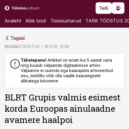
Telli
Avaleht
Kõik lood
Tööstusharud
TARK TÖÖSTUS 2
cebook
cebook
Tagasi
Twitter)
Twitter)
MASINATÖÖSTUS
16.12.19, 12:39
kedIn
kedIn
Tähelepanu!
Artikkel on enam kui 5 aastat vana
ning kuulub väljaande digitaalsesse arhiivi.
ail
ail
Väljaanne ei uuenda ega kaasajasta arhiveeritud
sisu, mistõttu võib olla vajalik kaasaegsete
k
k
allikatega tutvumine
BLRT Grupis valmis esimest
korda Euroopas ainulaadne
avamere haalpoi