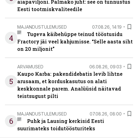
aiapaviljoni. Palmako juht: see on tunnustus
Eesti tootmiskvaliteedile
MAJANDUSTULEMUSED
07.08.26, 14:19
Tugeva käibehüppe teinud tööstusidu
4
Fractory jäi veel kahjumisse. “Selle aasta siht
on 20 miljonit”
ARVAMUSED
06.08.26, 09:03
Kaupo Karba: pakendidebatis levib lihtne
5
arusaam, et korduskasutus on alati
keskkonnale parem. Analüüsid näitavad
teistsugust pilti
MAJANDUSTULEMUSED
07.08.26, 08:00
6
Puhk ja Lausing kerkisid Eesti
suurimateks toidutöösturiteks