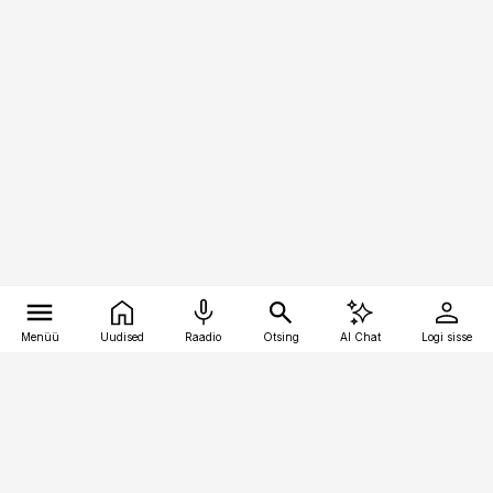
Menüü
Uudised
Raadio
Otsing
AI Chat
Logi sisse
Vana-Lõuna 39/1, 19094 Tallinn
(+372) 667 0111