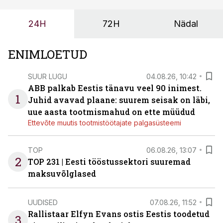
probleemi, vaid otsest rahalist kulu, venivaid tähtaegu
ja suuremaid riske tööohutusele.
24H
72H
Nädal
ENIMLOETUD
SUUR LUGU
04.08.26, 10:42
ABB palkab Eestis tänavu veel 90 inimest.
1
Juhid avavad plaane: suurem seisak on läbi,
uue aasta tootmismahud on ette müüdud
Ettevõte muutis tootmistöötajate palgasüsteemi
TOP
06.08.26, 13:07
2
TOP 231 | Eesti tööstussektori suuremad
maksuvõlglased
UUDISED
07.08.26, 11:52
Rallistaar Elfyn Evans ostis Eestis toodetud
3