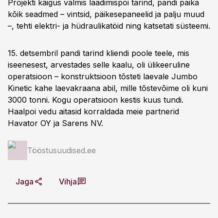
Projekti käigus valmis laadimispoi tarind, pandi paika
kõik seadmed – vintsid, päikesepaneelid ja palju muud
–, tehti elektri- ja hüdraulikatöid ning katsetati süsteemi.
15. detsembril pandi tarind kliendi poole teele, mis
iseenesest, arvestades selle kaalu, oli ülikeeruline
operatsioon – konstruktsioon tõsteti laevale Jumbo
Kinetic kahe laevakraana abil, mille tõstevõime oli kuni
3000 tonni. Kogu operatsioon kestis kuus tundi.
Haalpoi vedu aitasid korraldada meie partnerid
Havator OY ja Sarens NV.
Tööstusuudised.ee
Jaga
Vihja