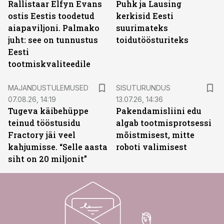
Rallistaar Elfyn Evans
Puhk ja Lausing
ostis Eestis toodetud
kerkisid Eesti
aiapaviljoni. Palmako
suurimateks
juht: see on tunnustus
toidutöösturiteks
Eesti
tootmiskvaliteedile
ST
MAJANDUSTULEMUSED
SISUTURUNDUS
07.08.26, 14:19
13.07.26, 14:36
Tugeva käibehüppe
Pakendamisliini edu
teinud tööstusidu
algab tootmisprotsessi
Fractory jäi veel
mõistmisest, mitte
kahjumisse. “Selle aasta
roboti valimisest
siht on 20 miljonit”