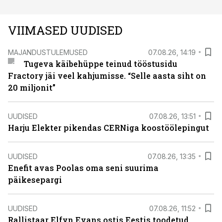
VIIMASED UUDISED
MAJANDUSTULEMUSED
07.08.26, 14:19
Tugeva käibehüppe teinud tööstusidu
Fractory jäi veel kahjumisse. “Selle aasta siht on
20 miljonit”
UUDISED
07.08.26, 13:51
Harju Elekter pikendas CERNiga koostöölepingut
UUDISED
07.08.26, 13:35
Enefit avas Poolas oma seni suurima
päikesepargi
UUDISED
07.08.26, 11:52
Rallistaar Elfyn Evans ostis Eestis toodetud