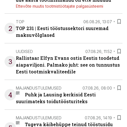
Ettevõte muutis tootmistöötajate palgasüsteemi
TOP
06.08.26, 13:07
2
TOP 231 | Eesti tööstussektori suuremad
maksuvõlglased
UUDISED
07.08.26, 11:52
Rallistaar Elfyn Evans ostis Eestis toodetud
3
aiapaviljoni. Palmako juht: see on tunnustus
Eesti tootmiskvaliteedile
MAJANDUSTULEMUSED
07.08.26, 08:00
4
Puhk ja Lausing kerkisid Eesti
suurimateks toidutöösturiteks
MAJANDUSTULEMUSED
07.08.26, 14:19
Tugeva käibehüppe teinud tööstusidu