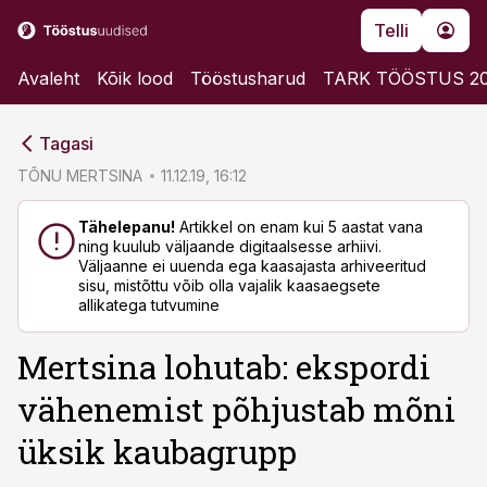
Telli
Avaleht
Kõik lood
Tööstusharud
TARK TÖÖSTUS 2
cebook
cebook
Tagasi
Twitter)
Twitter)
TÕNU MERTSINA
11.12.19, 16:12
kedIn
kedIn
Tähelepanu!
Artikkel on enam kui 5 aastat vana
ning kuulub väljaande digitaalsesse arhiivi.
ail
ail
Väljaanne ei uuenda ega kaasajasta arhiveeritud
sisu, mistõttu võib olla vajalik kaasaegsete
k
k
allikatega tutvumine
Mertsina lohutab: ekspordi
vähenemist põhjustab mõni
üksik kaubagrupp