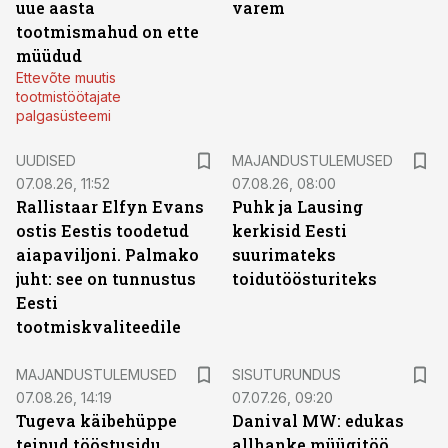
uue aasta
varem
tootmismahud on ette
müüdud
Ettevõte muutis
tootmistöötajate
palgasüsteemi
UUDISED
MAJANDUSTULEMUSED
07.08.26, 11:52
07.08.26, 08:00
Rallistaar Elfyn Evans
Puhk ja Lausing
ostis Eestis toodetud
kerkisid Eesti
aiapaviljoni. Palmako
suurimateks
juht: see on tunnustus
toidutöösturiteks
Eesti
tootmiskvaliteedile
ST
MAJANDUSTULEMUSED
SISUTURUNDUS
07.08.26, 14:19
07.07.26, 09:20
Tugeva käibehüppe
Danival MW: edukas
teinud tööstusidu
allhanke müügitöö