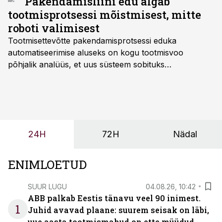
Pakendamisliini edu algab
tootmisprotsessi mõistmisest, mitte
roboti valimisest
Tootmisettevõtte pakendamisprotsessi eduka
automatiseerimise aluseks on kogu tootmisvoo
põhjalik analüüs, et uus süsteem sobituks
olemasolevasse keskkonda, aitaks vähendada
tööjõuvajadust ning oleks valmis ka ettevõtte
tulevasteks arenguteks. Lihtsalt roboti lisamine
enamasti oodatud tulemust ei too, nendib tootmise ja
tööstuse automatiseerimislahenduste arendaja Smitech
24H
72H
Nädal
OÜ tegevjuht Sander Mitendorf.
ENIMLOETUD
SUUR LUGU
04.08.26, 10:42
ABB palkab Eestis tänavu veel 90 inimest.
1
Juhid avavad plaane: suurem seisak on läbi,
uue aasta tootmismahud on ette müüdud