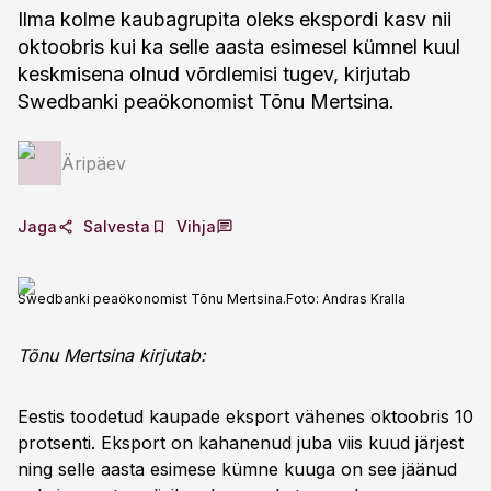
Ilma kolme kaubagrupita oleks ekspordi kasv nii
oktoobris kui ka selle aasta esimesel kümnel kuul
keskmisena olnud võrdlemisi tugev, kirjutab
Swedbanki peaökonomist Tõnu Mertsina.
Äripäev
Jaga
Salvesta
Vihja
Swedbanki peaökonomist Tõnu Mertsina.
Foto:
Andras Kralla
Tõnu Mertsina kirjutab:
Eestis toodetud kaupade eksport vähenes oktoobris 10
protsenti. Eksport on kahanenud juba viis kuud järjest
ning selle aasta esimese kümne kuuga on see jäänud