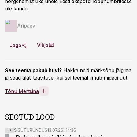
nõrgenemist üks ühele Eesti ekspordi lõppnumbritesse
üle kanda.
Äripäev
Jaga
Vihja
See teema pakub huvi?
Hakka neid märksõnu jälgima
ja saad alati teavituse, kui sel teemal ilmub midagi uut!
Tõnu Mertsina
SEOTUD LOOD
SISUTURUNDUS
13.07.26, 14:36
ST