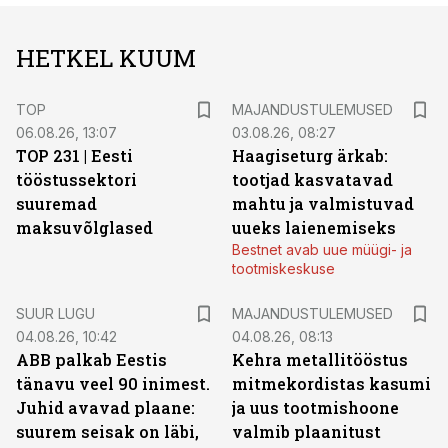
HETKEL KUUM
TOP
MAJANDUSTULEMUSED
06.08.26, 13:07
03.08.26, 08:27
TOP 231 | Eesti
Haagiseturg ärkab:
tööstussektori
tootjad kasvatavad
suuremad
mahtu ja valmistuvad
maksuvõlglased
uueks laienemiseks
Bestnet avab uue müügi- ja
tootmiskeskuse
SUUR LUGU
MAJANDUSTULEMUSED
04.08.26, 10:42
04.08.26, 08:13
ABB palkab Eestis
Kehra metallitööstus
tänavu veel 90 inimest.
mitmekordistas kasumi
Juhid avavad plaane:
ja uus tootmishoone
suurem seisak on läbi,
valmib plaanitust