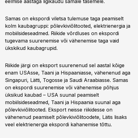
eelmise aastaga ligikaudu samale tasemele.
Samas on ekspordi viletsa tulemuse taga peamiselt
kolm kaubagruppi: põlevkiviõlitooted, elektrienergia ja
mobiilsideseadmed. Riikide võrdluses on ekspordi
tugevama suurenemise või vähenemise taga vaid
ükskikud kaubagrupid.
Riikide järgi on eksport suurenenud sel aastal kõige
enam USAsse, Taani ja Hispaaniasse, vähenenud aga
Singapuri, Lätti, Togosse ja Saudi Araabiasse. Samas
on ekspordi suurenemise või vähenemise põhjus
üksikud kaubad – USA suunal peamiselt
mobiilsideseadmed, Taani ja Hispaania suunal aga
põlevkiviõlitooted. Eksport neisse riikidesse on
vähenenud peamiselt põlevkiviõlitoodete, Lätis lisaks
veel elektrienergia ekspordi kahanemise tõttu.