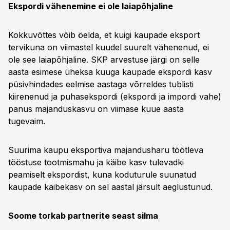
Ekspordi vähenemine ei ole laiapõhjaline
Kokkuvõttes võib öelda, et kuigi kaupade eksport
tervikuna on viimastel kuudel suurelt vähenenud, ei
ole see laiapõhjaline. SKP arvestuse järgi on selle
aasta esimese üheksa kuuga kaupade ekspordi kasv
püsivhindades eelmise aastaga võrreldes tublisti
kiirenenud ja puhasekspordi (ekspordi ja impordi vahe)
panus majanduskasvu on viimase kuue aasta
tugevaim.
Suurima kaupu eksportiva majandusharu töötleva
tööstuse tootmismahu ja käibe kasv tulevadki
peamiselt ekspordist, kuna koduturule suunatud
kaupade käibekasv on sel aastal järsult aeglustunud.
Soome torkab partnerite seast silma