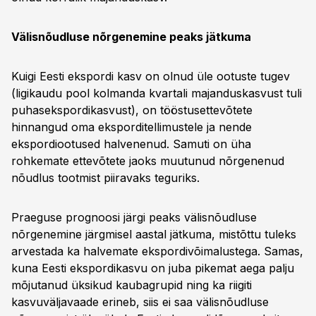
Välisnõudluse nõrgenemine peaks jätkuma
Kuigi Eesti ekspordi kasv on olnud üle ootuste tugev
(ligikaudu pool kolmanda kvartali majanduskasvust tuli
puhasekspordikasvust), on tööstusettevõtete
hinnangud oma eksporditellimustele ja nende
ekspordiootused halvenenud. Samuti on üha
rohkemate ettevõtete jaoks muutunud nõrgenenud
nõudlus tootmist piiravaks teguriks.
Praeguse prognoosi järgi peaks välisnõudluse
nõrgenemine järgmisel aastal jätkuma, mistõttu tuleks
arvestada ka halvemate ekspordivõimalustega. Samas,
kuna Eesti ekspordikasvu on juba pikemat aega palju
mõjutanud üksikud kaubagrupid ning ka riigiti
kasvuväljavaade erineb, siis ei saa välisnõudluse