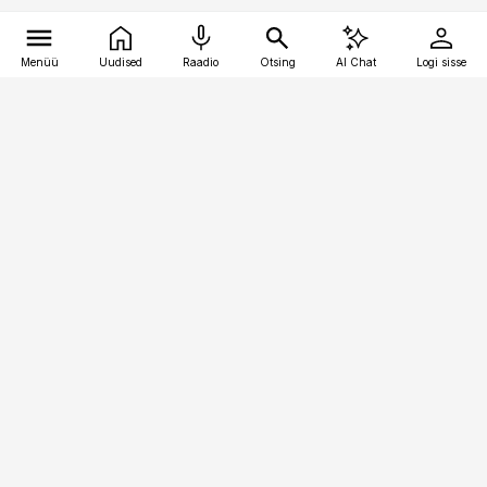
Menüü
Uudised
Raadio
Otsing
AI Chat
Logi sisse
Vana-Lõuna 39/1, 19094 Tallinn
(+372) 667 0111
toostusuudised@toostusuudised.ee
Telli
Reklaam
Firmast
Sisu kasutamisõigused
Ajakirjaniku
eetikakoodeks
Üldtingimused
Privaatsustingimused
Küpsiste poliitika
KKK
Eesti Meediaettevõtete
Eelistuste haldamine