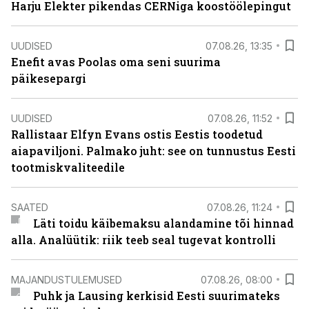
Harju Elekter pikendas CERNiga koostöölepingut
UUDISED
07.08.26, 13:35
Enefit avas Poolas oma seni suurima
päikesepargi
UUDISED
07.08.26, 11:52
Rallistaar Elfyn Evans ostis Eestis toodetud
aiapaviljoni. Palmako juht: see on tunnustus Eesti
tootmiskvaliteedile
SAATED
07.08.26, 11:24
Läti toidu käibemaksu alandamine tõi hinnad
alla. Analüütik: riik teeb seal tugevat kontrolli
MAJANDUSTULEMUSED
07.08.26, 08:00
Puhk ja Lausing kerkisid Eesti suurimateks