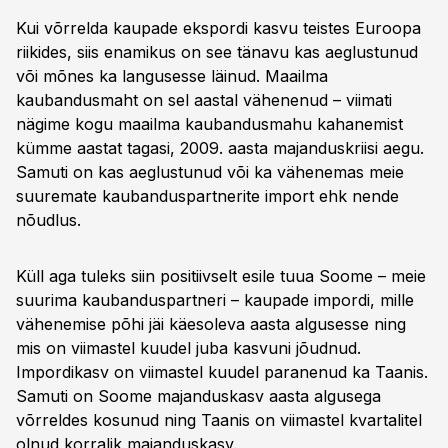
Kui võrrelda kaupade ekspordi kasvu teistes Euroopa
riikides, siis enamikus on see tänavu kas aeglustunud
või mõnes ka langusesse läinud. Maailma
kaubandusmaht on sel aastal vähenenud – viimati
nägime kogu maailma kaubandusmahu kahanemist
kümme aastat tagasi, 2009. aasta majanduskriisi aegu.
Samuti on kas aeglustunud või ka vähenemas meie
suuremate kaubanduspartnerite import ehk nende
nõudlus.
Küll aga tuleks siin positiivselt esile tuua Soome – meie
suurima kaubanduspartneri – kaupade impordi, mille
vähenemise põhi jäi käesoleva aasta algusesse ning
mis on viimastel kuudel juba kasvuni jõudnud.
Impordikasv on viimastel kuudel paranenud ka Taanis.
Samuti on Soome majanduskasv aasta algusega
võrreldes kosunud ning Taanis on viimastel kvartalitel
olnud korralik majanduskasv.