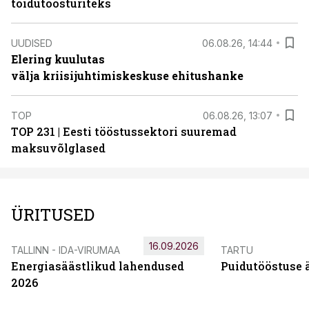
toidutöösturiteks
UUDISED
06.08.26, 14:44
Elering kuulutas
välja kriisijuhtimiskeskuse ehitushanke
TOP
06.08.26, 13:07
TOP 231 | Eesti tööstussektori suuremad
maksuvõlglased
ÜRITUSED
16.09.2026
TALLINN - IDA-VIRUMAA
TARTU
Energiasäästlikud lahendused
Puidutööstuse 
2026