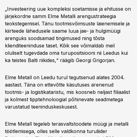
„Investeering uue kompleksi soetamisse ja ehitusse on
järjekordne samm Elme Metalli arengustrateegia
teokstegemisel. Tänu tootmisvõimsuste laienemisele ja
kiirteede lähedusele saame luua jae- ja hulgimüügi
arenguks soodsamad tingimused ning tõsta
klienditeeninduse taset. Kõik see võimaldab meil
oluliselt tugevdada oma turupositsiooni nii Leedus kui
ka teistes Balti riikides,“ räägib Georgi Grigorjan.
Elme Metall on Leedu turul tegutsenud alates 2004.
aastast. Täna on ettevõtte käsutuses arenenud
tootmis- ja logistikataristu, mis koosneb neljast filiaalist
ja kolmest tipptehnoloogial põhinevate seadmetega
varustatud teeninduskeskusest.
Elme Metall tegeleb terasvaltstoodete müügi ja metalli
töötlemisega, olles selle valdkonna turuliider