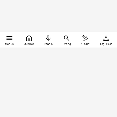
Menüü
Uudised
Raadio
Otsing
AI Chat
Logi sisse
Vana-Lõuna 39/1, 19094 Tallinn
(+372) 667 0111
toostusuudised@toostusuudised.ee
Telli
Reklaam
Firmast