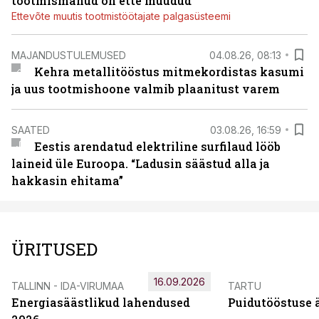
tootmismahud on ette müüdud
Ettevõte muutis tootmistöötajate palgasüsteemi
MAJANDUSTULEMUSED
04.08.26, 08:13
Kehra metallitööstus mitmekordistas kasumi
ja uus tootmishoone valmib plaanitust varem
SAATED
03.08.26, 16:59
Eestis arendatud elektriline surfilaud lööb
laineid üle Euroopa. “Ladusin säästud alla ja
hakkasin ehitama”
ÜRITUSED
16.09.2026
TALLINN - IDA-VIRUMAA
TARTU
Energiasäästlikud lahendused
Puidutööstuse 