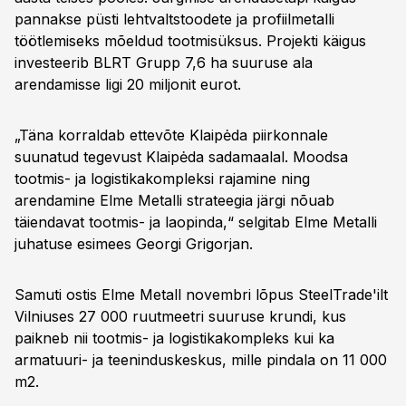
pannakse püsti lehtvaltstoodete ja profiilmetalli
töötlemiseks mõeldud tootmisüksus. Projekti käigus
investeerib BLRT Grupp 7,6 ha suuruse ala
arendamisse ligi 20 miljonit eurot.
„Täna korraldab ettevõte Klaipėda piirkonnale
suunatud tegevust Klaipėda sadamaalal. Moodsa
tootmis- ja logistikakompleksi rajamine ning
arendamine Elme Metalli strateegia järgi nõuab
täiendavat tootmis- ja laopinda,“ selgitab Elme Metalli
juhatuse esimees Georgi Grigorjan.
Samuti ostis Elme Metall novembri lõpus SteelTrade'ilt
Vilniuses 27 000 ruutmeetri suuruse krundi, kus
paikneb nii tootmis- ja logistikakompleks kui ka
armatuuri- ja teeninduskeskus, mille pindala on 11 000
m2.