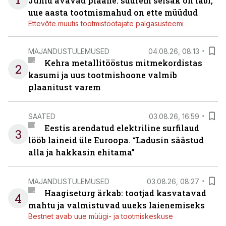
Juhid avavad plaane: suurem seisak on läbi,
uue aasta tootmismahud on ette müüdud
Ettevõte muutis tootmistöötajate palgasüsteemi
MAJANDUSTULEMUSED
04.08.26, 08:13
Kehra metallitööstus mitmekordistas
2
kasumi ja uus tootmishoone valmib
plaanitust varem
SAATED
03.08.26, 16:59
Eestis arendatud elektriline surfilaud
3
lööb laineid üle Euroopa. “Ladusin säästud
alla ja hakkasin ehitama”
MAJANDUSTULEMUSED
03.08.26, 08:27
Haagiseturg ärkab: tootjad kasvatavad
4
mahtu ja valmistuvad uueks laienemiseks
Bestnet avab uue müügi- ja tootmiskeskuse