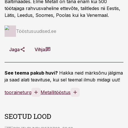
Baltimaades. Elme Metall on täna enam kui 500
töötajaga rahvusvaheline ettevõte, talitledes nii Eestis,
Lätis, Leedus, Soomes, Poolas kui ka Venemaal.
Tööstusuudised.ee
Jaga
Vihja
See teema pakub huvi?
Hakka neid märksõnu jälgima
ja saad alati teavituse, kui sel teemal ilmub midagi uut!
tooraineturg
Metallitööstus
SEOTUD LOOD