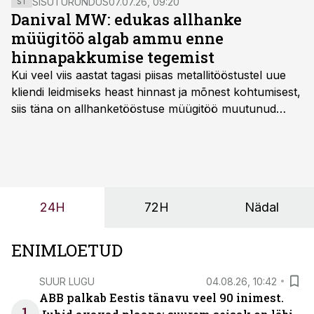
SISUTURUNDUS
07.07.26, 09:20
ST
Danival MW: edukas allhanke
müügitöö algab ammu enne
hinnapakkumise tegemist
Kui veel viis aastat tagasi piisas metallitööstustel uue
kliendi leidmiseks heast hinnast ja mõnest kohtumisest,
siis täna on allhanketööstuse müügitöö muutunud
märksa pikemaks ja süsteemsemaks. Konkurents on
kasvanud, kliendid kaaluvad otsuseid põhjalikumalt
ning partnerit ei valita enam ainult tootmisvõimekuse
või hinnakirja järgi.
24H
72H
Nädal
ENIMLOETUD
SUUR LUGU
04.08.26, 10:42
ABB palkab Eestis tänavu veel 90 inimest.
1