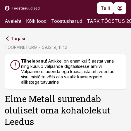
Telli
Avaleht
Kõik lood
Tööstusharud
TARK TÖÖSTUS 2
cebook
cebook
Tagasi
Twitter)
Twitter)
TOORAINETURG
09.12.19, 11:42
kedIn
kedIn
Tähelepanu!
Artikkel on enam kui 5 aastat vana
ning kuulub väljaande digitaalsesse arhiivi.
ail
ail
Väljaanne ei uuenda ega kaasajasta arhiveeritud
sisu, mistõttu võib olla vajalik kaasaegsete
k
k
allikatega tutvumine
Elme Metall suurendab
oluliselt oma kohalolekut
Leedus