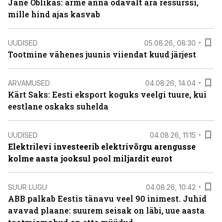
Jane Oblikas: ärme anna odavalt ära ressurssi,
mille hind ajas kasvab
UUDISED
05.08.26, 08:30
Tootmine vähenes juunis viiendat kuud järjest
ARVAMUSED
04.08.26, 14:04
Kärt Saks: Eesti eksport koguks veelgi tuure, kui
eestlane oskaks suhelda
UUDISED
04.08.26, 11:15
Elektrilevi investeerib elektrivõrgu arengusse
kolme aasta jooksul pool miljardit eurot
SUUR LUGU
04.08.26, 10:42
ABB palkab Eestis tänavu veel 90 inimest. Juhid
avavad plaane: suurem seisak on läbi, uue aasta