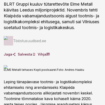
BLRT Gruppi kuuluv tütarettevõte Elme Metall
käivitas Leedus miljoniprojektid. Novembris tehti
Klaipėda vabamajandustsoonis algust tootmis- ja
logistikakompleksi ehitusega, samuti sai Vilniuses
soetatud tootmis- ja logistikakeskus.
Tööstusuudised.ee
Jaga
Salvesta
Vihja
ELME Metalli tehases Kopli poolsaarel.
Foto:
Andres Haabu
Leping tänapäevase tootmis- ja logistikakompleksi
ehitamiseks ning arendamiseks Klaipėda
vabamajandustsoonis allkirjastati novembri keskel.
Tootmine tõmmatakse kava kohaselt käima 2020.
aasta teises pooles. Järgmise arendusetapi käigus