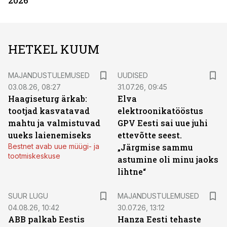
2026
HETKEL KUUM
MAJANDUSTULEMUSED
UUDISED
03.08.26, 08:27
31.07.26, 09:45
Haagiseturg ärkab:
Elva
tootjad kasvatavad
elektroonikatööstus
mahtu ja valmistuvad
GPV Eesti sai uue juhi
uueks laienemiseks
ettevõtte seest.
Bestnet avab uue müügi- ja
„Järgmise sammu
tootmiskeskuse
astumine oli minu jaoks
lihtne“
SUUR LUGU
MAJANDUSTULEMUSED
04.08.26, 10:42
30.07.26, 13:12
ABB palkab Eestis
Hanza Eesti tehaste