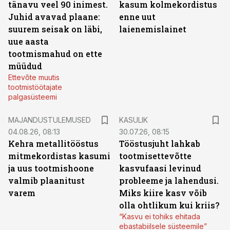
tänavu veel 90 inimest.
kasum kolmekordistus
Juhid avavad plaane:
enne uut
suurem seisak on läbi,
laienemislainet
uue aasta
tootmismahud on ette
müüdud
Ettevõte muutis
tootmistöötajate
palgasüsteemi
MAJANDUSTULEMUSED
KASULIK
04.08.26, 08:13
30.07.26, 08:15
Kehra metallitööstus
Tööstusjuht lahkab
mitmekordistas kasumi
tootmisettevõtte
ja uus tootmishoone
kasvufaasi levinud
valmib plaanitust
probleeme ja lahendusi.
varem
Miks kiire kasv võib
olla ohtlikum kui kriis?
“Kasvu ei tohiks ehitada
ebastabiilsele süsteemile”