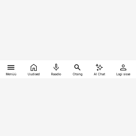
Menüü
Uudised
Raadio
Otsing
AI Chat
Logi sisse
Vana-Lõuna 39/1, 19094 Tallinn
(+372) 667 0111
toostusuudised@toostusuudised.ee