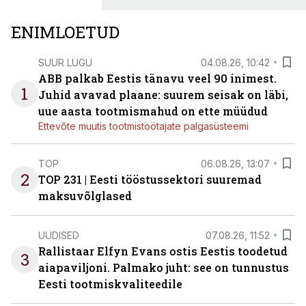
ENIMLOETUD
SUUR LUGU
04.08.26, 10:42
ABB palkab Eestis tänavu veel 90 inimest.
1
Juhid avavad plaane: suurem seisak on läbi,
uue aasta tootmismahud on ette müüdud
Ettevõte muutis tootmistöötajate palgasüsteemi
TOP
06.08.26, 13:07
2
TOP 231 | Eesti tööstussektori suuremad
maksuvõlglased
UUDISED
07.08.26, 11:52
Rallistaar Elfyn Evans ostis Eestis toodetud
3
aiapaviljoni. Palmako juht: see on tunnustus
Eesti tootmiskvaliteedile