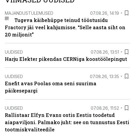
MAJANDUSTULEMUSED
07.08.26, 14:19
Tugeva käibehüppe teinud tööstusidu
Fractory jäi veel kahjumisse. “Selle aasta siht on
20 miljonit”
UUDISED
07.08.26, 13:51
Harju Elekter pikendas CERNiga koostöölepingut
UUDISED
07.08.26, 13:35
Enefit avas Poolas oma seni suurima
päikesepargi
UUDISED
07.08.26, 11:52
Rallistaar Elfyn Evans ostis Eestis toodetud
aiapaviljoni. Palmako juht: see on tunnustus Eesti
tootmiskvaliteedile