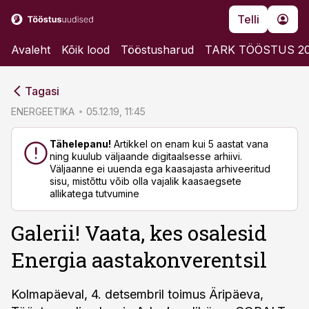
Telli
Avaleht
Kõik lood
Tööstusharud
TARK TÖÖSTUS 2
cebook
cebook
Tagasi
Twitter)
Twitter)
ENERGEETIKA
05.12.19, 11:45
kedIn
kedIn
Tähelepanu!
Artikkel on enam kui 5 aastat vana
ning kuulub väljaande digitaalsesse arhiivi.
ail
ail
Väljaanne ei uuenda ega kaasajasta arhiveeritud
sisu, mistõttu võib olla vajalik kaasaegsete
k
k
allikatega tutvumine
Galerii! Vaata, kes osalesid
Energia aastakonverentsil
Kolmapäeval, 4. detsembril toimus Äripäeva,