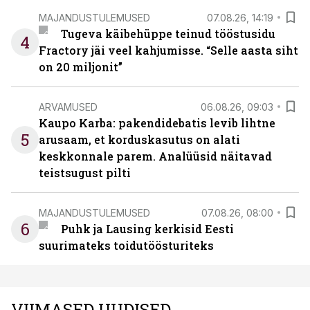
MAJANDUSTULEMUSED
07.08.26, 14:19
Tugeva käibehüppe teinud tööstusidu
4
Fractory jäi veel kahjumisse. “Selle aasta siht
on 20 miljonit”
ARVAMUSED
06.08.26, 09:03
Kaupo Karba: pakendidebatis levib lihtne
5
arusaam, et korduskasutus on alati
keskkonnale parem. Analüüsid näitavad
teistsugust pilti
MAJANDUSTULEMUSED
07.08.26, 08:00
6
Puhk ja Lausing kerkisid Eesti
suurimateks toidutöösturiteks
VIIMASED UUDISED