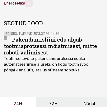
Energeetika
SEOTUD LOOD
SISUTURUNDUS
13.07.26, 14:36
ST
Pakendamisliini edu algab
tootmisprotsessi mõistmisest, mitte
roboti valimisest
Tootmisettevõtte pakendamisprotsessi eduka
automatiseerimise aluseks on kogu tootmisvoo
põhjalik analüüs, et uus süsteem sobituks
olemasolevasse keskkonda, aitaks vähendada
tööjõuvajadust ning oleks valmis ka ettevõtte
tulevasteks arenguteks. Lihtsalt roboti lisamine
enamasti oodatud tulemust ei too, nendib tootmise ja
tööstuse automatiseerimislahenduste arendaja Smitech
24H
72H
Nädal
OÜ tegevjuht Sander Mitendorf.