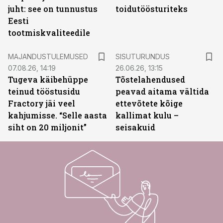
juht: see on tunnustus
toidutöösturiteks
Eesti
tootmiskvaliteedile
ST
MAJANDUSTULEMUSED
SISUTURUNDUS
07.08.26, 14:19
26.06.26, 13:15
Tugeva käibehüppe
Tõstelahendused
teinud tööstusidu
peavad aitama vältida
Fractory jäi veel
ettevõtete kõige
kahjumisse. “Selle aasta
kallimat kulu –
siht on 20 miljonit”
seisakuid