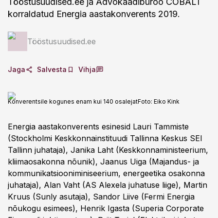
Tööstusuudised.ee ja Advokaadibüroo COBALT
korraldatud Energia aastakonverents 2019.
Tööstusuudised.ee
Jaga
Salvesta
Vihja
Konverentsile kogunes enam kui 140 osalejat
Foto:
Eiko Kink
Energia aastakonverents esinesid Lauri Tammiste
(Stockholmi Keskkonnainstituudi Tallinna Keskus SEI
Tallinn juhataja), Janika Laht (Keskkonnaministeerium,
kliimaosakonna nõunik), Jaanus Uiga (Majandus- ja
kommunikatsiooniminiseerium, energeetika osakonna
juhataja), Alan Vaht (AS Alexela juhatuse liige), Martin
Kruus (Sunly asutaja), Sandor Liive (Fermi Energia
nõukogu esimees), Henrik Igasta (Superia Corporate