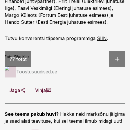
Finance’i juhtivpartner), Priit Treial (Elektrilevi juhatuse
liige), Taavi Veskimägi (Eleringi juhatuse esimees),
Margo Külaots (Fortum Eesti juhatuse esimees) ja
Hando Sutter (Eesti Energia juhatuse esimees).
Tutvu konverentsi täpsema programmiga
SIIN
.
Foto:
Eiko Kink
77 fotot
Tööstusuudised.ee
Jaga
Vihja
See teema pakub huvi?
Hakka neid märksõnu jälgima
ja saad alati teavituse, kui sel teemal ilmub midagi uut!