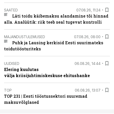
SAATED
07.08.26, 11:24
Läti toidu käibemaksu alandamine tõi hinnad
alla. Analüütik: riik teeb seal tugevat kontrolli
MAJANDUSTULEMUSED
07.08.26, 08:00
Puhk ja Lausing kerkisid Eesti suurimateks
toidutöösturiteks
UUDISED
06.08.26, 14:44
Elering kuulutas
välja kriisijuhtimiskeskuse ehitushanke
TOP
06.08.26, 13:07
TOP 231 | Eesti tööstussektori suuremad
maksuvõlglased