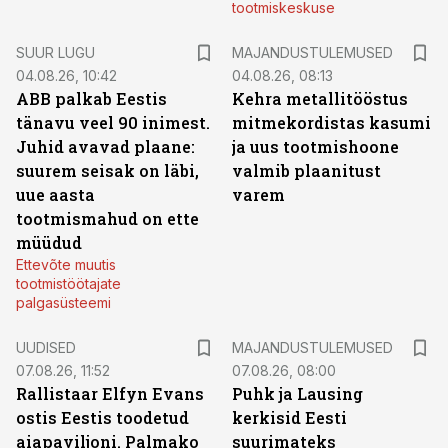
tootmiskeskuse
SUUR LUGU
MAJANDUSTULEMUSED
04.08.26, 10:42
04.08.26, 08:13
ABB palkab Eestis
Kehra metallitööstus
tänavu veel 90 inimest.
mitmekordistas kasumi
Juhid avavad plaane:
ja uus tootmishoone
suurem seisak on läbi,
valmib plaanitust
uue aasta
varem
tootmismahud on ette
müüdud
Ettevõte muutis
tootmistöötajate
palgasüsteemi
UUDISED
MAJANDUSTULEMUSED
07.08.26, 11:52
07.08.26, 08:00
Rallistaar Elfyn Evans
Puhk ja Lausing
ostis Eestis toodetud
kerkisid Eesti
aiapaviljoni. Palmako
suurimateks