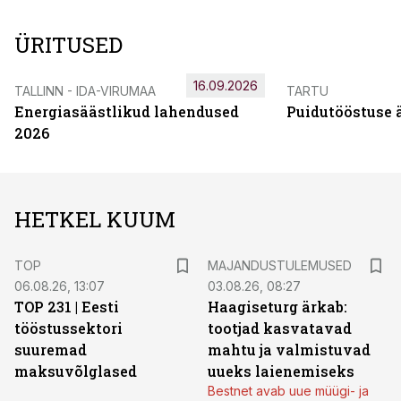
ÜRITUSED
16.09.2026
TALLINN - IDA-VIRUMAA
TARTU
Energiasäästlikud lahendused
Puidutööstuse 
2026
HETKEL KUUM
TOP
MAJANDUSTULEMUSED
06.08.26, 13:07
03.08.26, 08:27
TOP 231 | Eesti
Haagiseturg ärkab:
tööstussektori
tootjad kasvatavad
suuremad
mahtu ja valmistuvad
maksuvõlglased
uueks laienemiseks
Bestnet avab uue müügi- ja