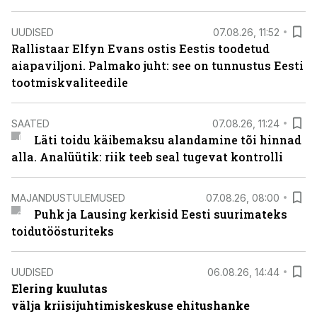
UUDISED
07.08.26, 11:52
Rallistaar Elfyn Evans ostis Eestis toodetud
aiapaviljoni. Palmako juht: see on tunnustus Eesti
tootmiskvaliteedile
SAATED
07.08.26, 11:24
Läti toidu käibemaksu alandamine tõi hinnad
alla. Analüütik: riik teeb seal tugevat kontrolli
MAJANDUSTULEMUSED
07.08.26, 08:00
Puhk ja Lausing kerkisid Eesti suurimateks
toidutöösturiteks
UUDISED
06.08.26, 14:44
Elering kuulutas
välja kriisijuhtimiskeskuse ehitushanke