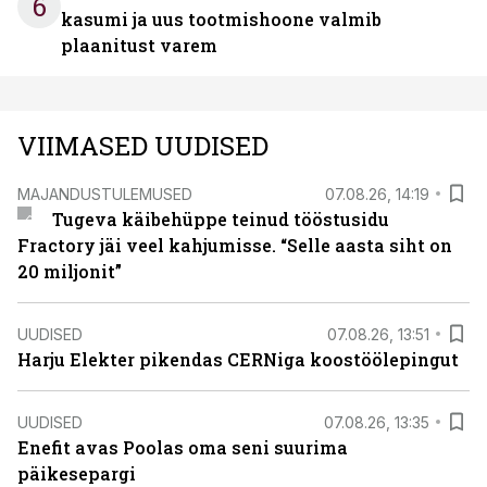
6
kasumi ja uus tootmishoone valmib
plaanitust varem
VIIMASED UUDISED
MAJANDUSTULEMUSED
07.08.26, 14:19
Tugeva käibehüppe teinud tööstusidu
Fractory jäi veel kahjumisse. “Selle aasta siht on
20 miljonit”
UUDISED
07.08.26, 13:51
Harju Elekter pikendas CERNiga koostöölepingut
UUDISED
07.08.26, 13:35
Enefit avas Poolas oma seni suurima
päikesepargi