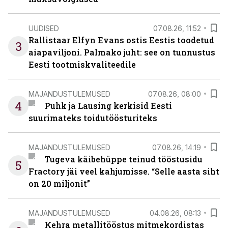
UUDISED
07.08.26, 11:52
Rallistaar Elfyn Evans ostis Eestis toodetud
3
aiapaviljoni. Palmako juht: see on tunnustus
Eesti tootmiskvaliteedile
MAJANDUSTULEMUSED
07.08.26, 08:00
4
Puhk ja Lausing kerkisid Eesti
suurimateks toidutöösturiteks
MAJANDUSTULEMUSED
07.08.26, 14:19
Tugeva käibehüppe teinud tööstusidu
5
Fractory jäi veel kahjumisse. “Selle aasta siht
on 20 miljonit”
MAJANDUSTULEMUSED
04.08.26, 08:13
Kehra metallitööstus mitmekordistas