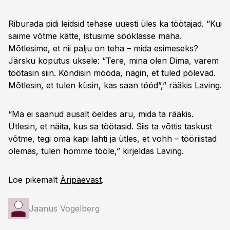
Riburada pidi leidsid tehase uuesti üles ka töötajad. “Kui
saime võtme kätte, istusime sööklasse maha.
Mõtlesime, et nii palju on teha – mida esimeseks?
Järsku koputus uksele: “Tere, mina olen Dima, varem
töötasin siin. Kõndisin mööda, nägin, et tuled põlevad.
Mõtlesin, et tulen küsin, kas saan tööd”,” rääkis Laving.
“Ma ei saanud ausalt öeldes aru, mida ta rääkis.
Ütlesin, et näita, kus sa töötasid. Siis ta võttis taskust
võtme, tegi oma kapi lahti ja ütles, et vohh – tööriistad
olemas, tulen homme tööle,” kirjeldas Laving.
Loe pikemalt
Äripäevast
.
Jaanus Vogelberg