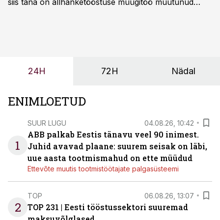
siis täna on allhanketööstuse müügitöö muutunud
märksa pikemaks ja süsteemsemaks. Konkurents on
kasvanud, kliendid kaaluvad otsuseid põhjalikumalt
ning partnerit ei valita enam ainult tootmisvõimekuse
või hinnakirja järgi.
24H
72H
Nädal
ENIMLOETUD
SUUR LUGU
04.08.26, 10:42
ABB palkab Eestis tänavu veel 90 inimest.
1
Juhid avavad plaane: suurem seisak on läbi,
uue aasta tootmismahud on ette müüdud
Ettevõte muutis tootmistöötajate palgasüsteemi
TOP
06.08.26, 13:07
2
TOP 231 | Eesti tööstussektori suuremad
maksuvõlglased