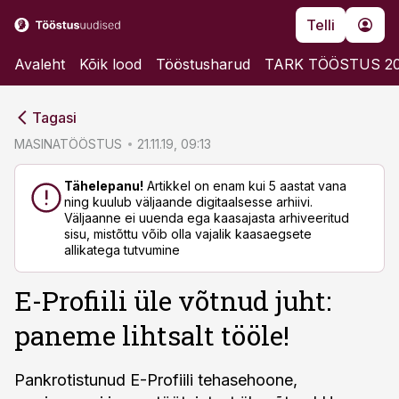
Telli
Avaleht
Kõik lood
Tööstusharud
TARK TÖÖSTUS 2
cebook
cebook
Tagasi
Twitter)
Twitter)
MASINATÖÖSTUS
21.11.19, 09:13
kedIn
kedIn
Tähelepanu!
Artikkel on enam kui 5 aastat vana
ning kuulub väljaande digitaalsesse arhiivi.
ail
ail
Väljaanne ei uuenda ega kaasajasta arhiveeritud
sisu, mistõttu võib olla vajalik kaasaegsete
k
k
allikatega tutvumine
E-Profiili üle võtnud juht:
paneme lihtsalt tööle!
Pankrotistunud E-Profiili tehasehoone,