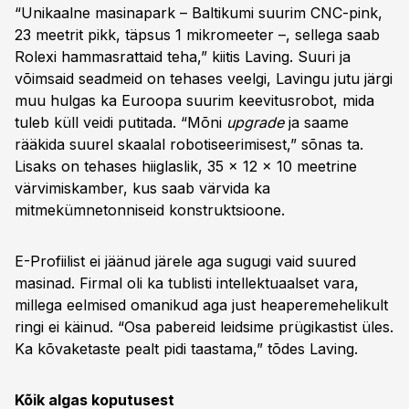
“Unikaalne masinapark – Baltikumi suurim CNC-pink,
23 meetrit pikk, täpsus 1 mikromeeter –, sellega saab
Rolexi hammasrattaid teha,” kiitis Laving. Suuri ja
võimsaid seadmeid on tehases veelgi, Lavingu jutu järgi
muu hulgas ka Euroopa suurim keevitusrobot, mida
tuleb küll veidi putitada. “Mõni
upgrade
ja saame
rääkida suurel skaalal robotiseerimisest,” sõnas ta.
Lisaks on tehases hiiglaslik, 35 × 12 × 10 meetrine
värvimiskamber, kus saab värvida ka
mitmekümnetonniseid konstruktsioone.
E-Profiilist ei jäänud järele aga sugugi vaid suured
masinad. Firmal oli ka tublisti intellektuaalset vara,
millega eelmised omanikud aga just heaperemehelikult
ringi ei käinud. “Osa pabereid leidsime prügikastist üles.
Ka kõvaketaste pealt pidi taastama,” tõdes Laving.
Kõik algas koputusest