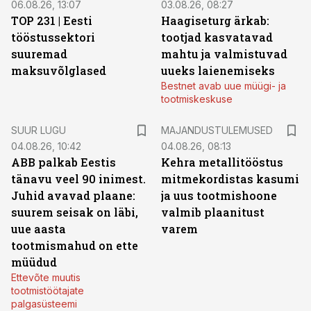
06.08.26, 13:07
03.08.26, 08:27
TOP 231 | Eesti
Haagiseturg ärkab:
tööstussektori
tootjad kasvatavad
suuremad
mahtu ja valmistuvad
maksuvõlglased
uueks laienemiseks
Bestnet avab uue müügi- ja
tootmiskeskuse
SUUR LUGU
MAJANDUSTULEMUSED
04.08.26, 10:42
04.08.26, 08:13
ABB palkab Eestis
Kehra metallitööstus
tänavu veel 90 inimest.
mitmekordistas kasumi
Juhid avavad plaane:
ja uus tootmishoone
suurem seisak on läbi,
valmib plaanitust
uue aasta
varem
tootmismahud on ette
müüdud
Ettevõte muutis
tootmistöötajate
palgasüsteemi