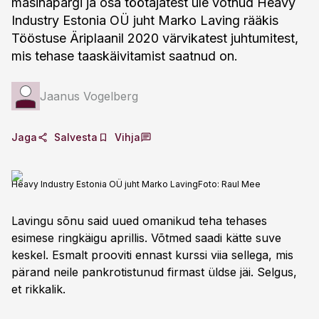
masinapargi ja osa töötajatest üle võtnud Heavy
Industry Estonia OÜ juht Marko Laving rääkis
Tööstuse Äriplaanil 2020 värvikatest juhtumitest,
mis tehase taaskäivitamist saatnud on.
Jaanus Vogelberg
Jaga
Salvesta
Vihja
Heavy Industry Estonia OÜ juht Marko Laving
Foto:
Raul Mee
Lavingu sõnu said uued omanikud teha tehases
esimese ringkäigu aprillis. Võtmed saadi kätte suve
keskel. Esmalt prooviti ennast kurssi viia sellega, mis
pärand neile pankrotistunud firmast üldse jäi. Selgus,
et rikkalik.