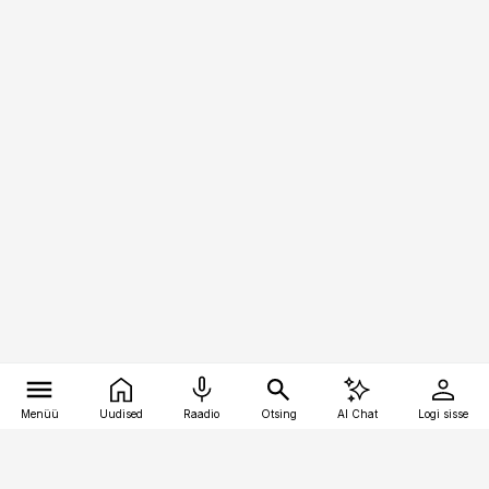
Menüü
Uudised
Raadio
Otsing
AI Chat
Logi sisse