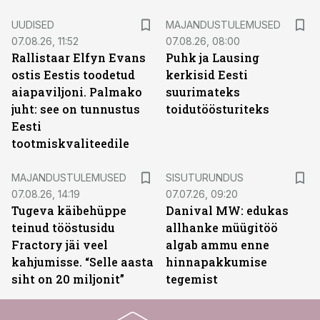
UUDISED
MAJANDUSTULEMUSED
07.08.26, 11:52
07.08.26, 08:00
Rallistaar Elfyn Evans
Puhk ja Lausing
ostis Eestis toodetud
kerkisid Eesti
aiapaviljoni. Palmako
suurimateks
juht: see on tunnustus
toidutöösturiteks
Eesti
tootmiskvaliteedile
ST
MAJANDUSTULEMUSED
SISUTURUNDUS
07.08.26, 14:19
07.07.26, 09:20
Tugeva käibehüppe
Danival MW: edukas
teinud tööstusidu
allhanke müügitöö
Fractory jäi veel
algab ammu enne
kahjumisse. “Selle aasta
hinnapakkumise
siht on 20 miljonit”
tegemist