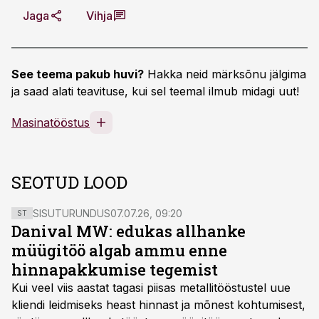
Jaga
Vihja
See teema pakub huvi?
Hakka neid märksõnu jälgima
ja saad alati teavituse, kui sel teemal ilmub midagi uut!
Masinatööstus
SEOTUD LOOD
SISUTURUNDUS
07.07.26, 09:20
ST
Danival MW: edukas allhanke
müügitöö algab ammu enne
hinnapakkumise tegemist
Kui veel viis aastat tagasi piisas metallitööstustel uue
kliendi leidmiseks heast hinnast ja mõnest kohtumisest,