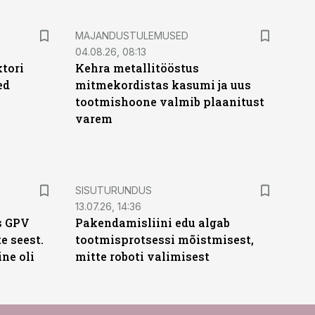
MAJANDUSTULEMUSED
04.08.26, 08:13
ktori
Kehra metallitööstus
ed
mitmekordistas kasumi ja uus
tootmishoone valmib plaanitust
varem
ST
SISUTURUNDUS
13.07.26, 14:36
s GPV
Pakendamisliini edu algab
te seest.
tootmisprotsessi mõistmisest,
ne oli
mitte roboti valimisest