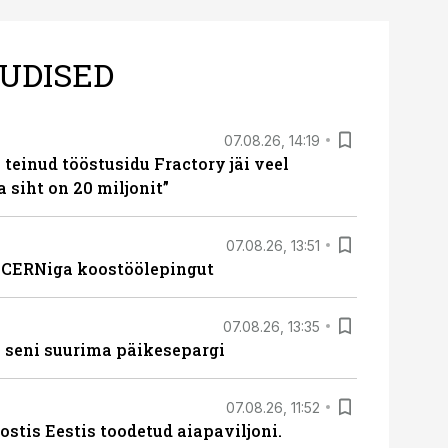
UDISED
07.08.26, 14:19
teinud tööstusidu Fractory jäi veel
a siht on 20 miljonit”
07.08.26, 13:51
s CERNiga koostöölepingut
07.08.26, 13:35
 seni suurima päikesepargi
07.08.26, 11:52
ostis Eestis toodetud aiapaviljoni.