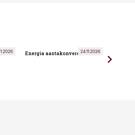
11.2026
24.11.2026
Energia aastakonverents 2026
Tark töö