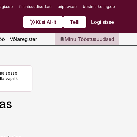
Iseteenindus
ogia.ee
finantsuudised.ee
aripaev.ee
bestmarketing.ee
finantsu
Telli Tööstusuudised
Küsi AI-lt
Telli
Logi sisse
öö
Võlaregister
Minu Tööstusuudised
taalsesse
la vajalik
tas