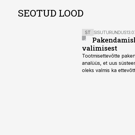
SEOTUD LOOD
ST
SISUTURUNDUS
13.0
Pakendamisli
valimisest
Tootmisettevõtte paken
analüüs, et uus süstee
oleks valmis ka ettevõt
too, nendib tootmise j
Mitendorf.