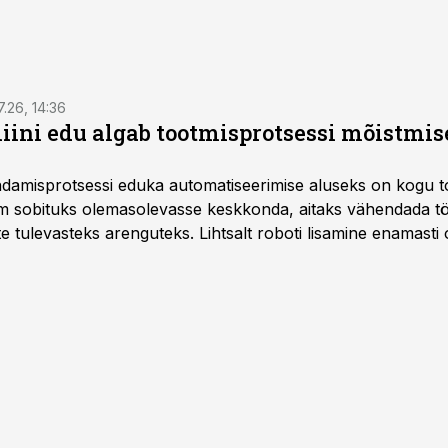
7.26, 14:36
ini edu algab tootmisprotsessi mõistmises
damisprotsessi eduka automatiseerimise aluseks on kogu t
m sobituks olemasolevasse keskkonda, aitaks vähendada tö
te tulevasteks arenguteks. Lihtsalt roboti lisamine enamasti
a tööstuse automatiseerimislahenduste arendaja Smitech OÜ