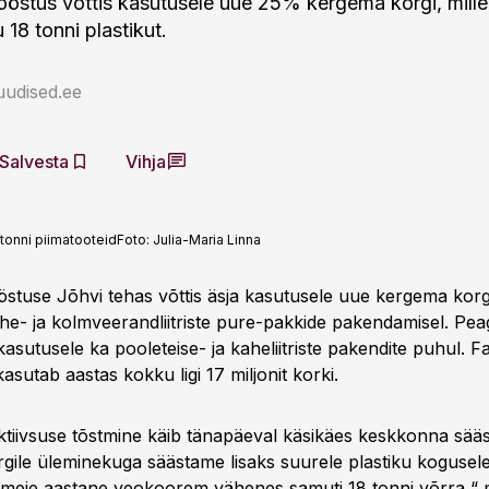
ööstus võttis kasutusele uue 25% kergema korgi, mill
18 tonni plastikut.
uudised.ee
Salvesta
Vihja
tonni piimatooteid
Foto:
Julia-Maria Linna
östuse Jõhvi tehas võttis äsja kasutusele uue kergema korg
he- ja kolmveerandliitriste pure-pakkide pakendamisel. Pea
sutusele ka pooleteise- ja kaheliitriste pakendite puhul. F
asutab aastas kokku ligi 17 miljonit korki.
ktiivsuse tõstmine käib tänapäeval käsikäes keskkonna sää
gile üleminekuga säästame lisaks suurele plastiku kogusel
 meie aastane veokoorem vähenes samuti 18 tonni võrra,“ 