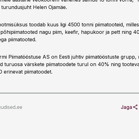
 turundusjuht Helen Ojamäe.
ootmisüksus toodab kuus ligi 4500 tonni piimatooteid, mille
õhipiimatooted nagu piim, keefir, hapukoor ja pett ning 
ega piimatooted.
rmi Piimatööstuse AS on Eesti juhtiv piimatööstuste grupp, 
ud turuosa värskete piimatoodete turul on 40% ning tooteva
0 erinevat piimatoodet.
udised.ee
Jaga