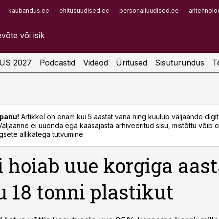
kaubandus.ee
ehitusuudised.ee
personaliuudised.ee
aritehnolo
Infopank
Radar
US 2027
Podcastid
Videod
Üritused
Sisuturundus
T
panu!
Artikkel on enam kui 5 aastat vana ning kuulub väljaande digi
. Väljaanne ei uuenda ega kaasajasta arhiveeritud sisu, mistõttu võib ol
sete allikatega tutvumine
 hoiab uue korgiga aas
 18 tonni plastikut