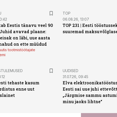
U
TOP
0:42
06.08.26, 13:07
ab Eestis tänavu veel 90
TOP 231 | Eesti tööstusse
 Juhid avavad plaane:
suuremad maksuvõlglas
eisak on läbi, uue aasta
mahud on ette müüdud
utis tootmistöötajate
emi
STULEMUSED
UUDISED
:12
31.07.26, 09:45
sti tehaste kasum
Elva elektroonikatööstu
distus enne uut
Eesti sai uue juhi ettevõt
slainet
„Järgmise sammu astumi
minu jaoks lihtne“