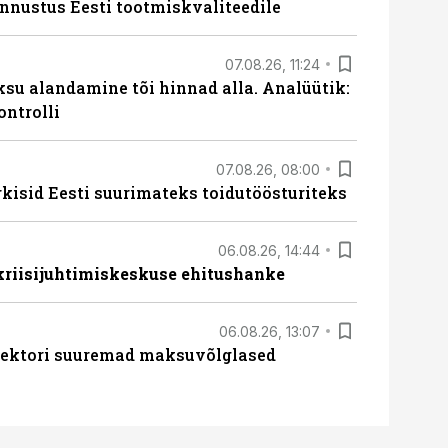
unnustus Eesti tootmiskvaliteedile
07.08.26, 11:24
ksu alandamine tõi hinnad alla. Analüütik:
ontrolli
07.08.26, 08:00
rkisid Eesti suurimateks toidutöösturiteks
06.08.26, 14:44
 kriisijuhtimiskeskuse ehitushanke
06.08.26, 13:07
ssektori suuremad maksuvõlglased