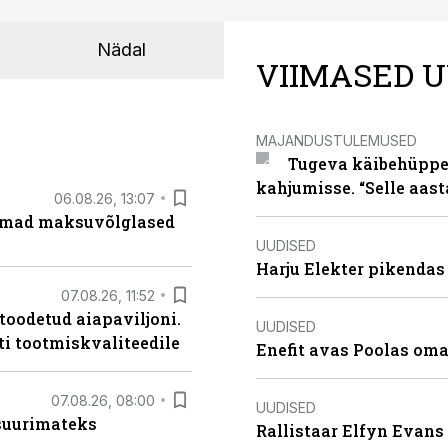
Nädal
VIIMASED U
MAJANDUSTULEMUSED
Tugeva käibehüppe 
kahjumisse. “Selle aast
06.08.26, 13:07
uremad maksuvõlglased
UUDISED
Harju Elekter pikenda
07.08.26, 11:52
 toodetud aiapaviljoni.
UUDISED
ti tootmiskvaliteedile
Enefit avas Poolas oma
07.08.26, 08:00
UUDISED
 suurimateks
Rallistaar Elfyn Evans 