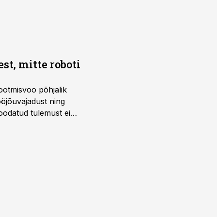
t, mitte roboti
ootmisvoo põhjalik
öjõuvajadust ning
 oodatud tulemust ei
 tegevjuht Sander