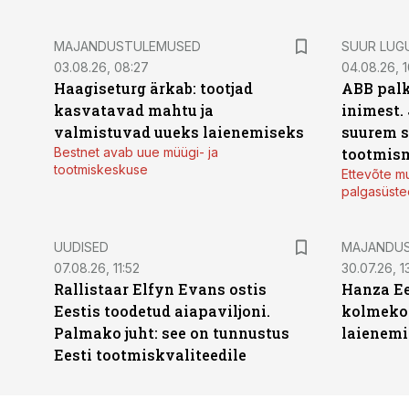
MAJANDUSTULEMUSED
SUUR LUG
03.08.26, 08:27
04.08.26, 1
Haagiseturg ärkab: tootjad
ABB palk
kasvatavad mahtu ja
inimest.
valmistuvad uueks laienemiseks
suurem s
Bestnet avab uue müügi- ja
tootmis
tootmiskeskuse
Ettevõte mu
palgasüste
UUDISED
MAJANDU
07.08.26, 11:52
30.07.26, 13
Rallistaar Elfyn Evans ostis
Hanza Ee
Eestis toodetud aiapaviljoni.
kolmekor
Palmako juht: see on tunnustus
laienemi
Eesti tootmiskvaliteedile