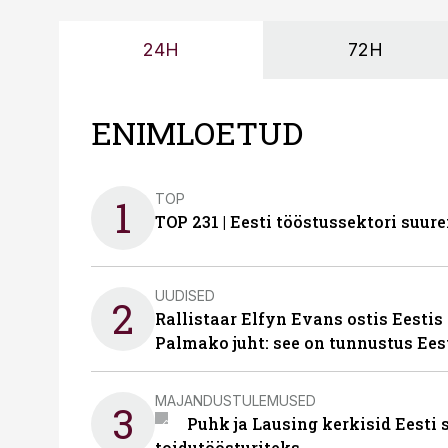
24H
72H
ENIMLOETUD
TOP
1
TOP 231 | Eesti tööstussektori su
UUDISED
2
Rallistaar Elfyn Evans ostis Eestis
Palmako juht: see on tunnustus Ees
MAJANDUSTULEMUSED
3
Puhk ja Lausing kerkisid Eesti
toidutöösturiteks