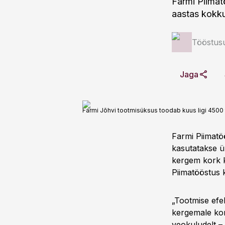
Farmi Piimat
aastas kokku 
Tööstus
Jaga
Farmi Jõhvi tootmisüksus toodab kuus ligi 4500 
Farmi Piimatö
kasutatakse ü
kergem kork ka
Piimatööstus k
„Tootmise efe
kergemale kor
veokuludelt –