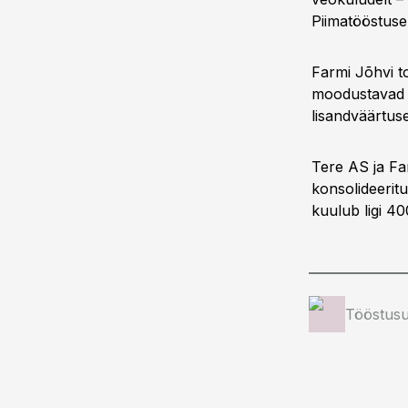
Piimatööstuse
Farmi Jõhvi t
moodustavad p
lisandväärtus
Tere AS ja Fa
konsolideerit
kuulub ligi 40
Tööstusu