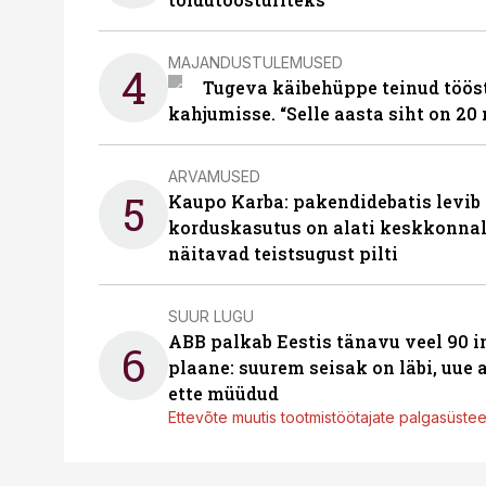
MAJANDUSTULEMUSED
4
Tugeva käibehüppe teinud tööst
kahjumisse. “Selle aasta siht on 20 
ARVAMUSED
5
Kaupo Karba: pakendidebatis levib 
korduskasutus on alati keskkonna
näitavad teistsugust pilti
SUUR LUGU
ABB palkab Eestis tänavu veel 90 
6
plaane: suurem seisak on läbi, uue
ette müüdud
Ettevõte muutis tootmistöötajate palgasüste