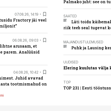
Palmako juht: see on t
07.08.26, 14:19
SAATED
usidu Fractory jäi veel
Läti toidu käibema
miljonit”
riik teeb seal tugevat k
06.08.26, 09:03
MAJANDUSTULEMUSED
lihtne arusaam, et
Puhk ja Lausing ke
le parem. Analüüsid
UUDISED
Elering kuulutas välja
04.08.26, 10:42
inimest. Juhid avavad
TOP
 aasta tootmismahud on
TOP 231 | Eesti tööstu
emi