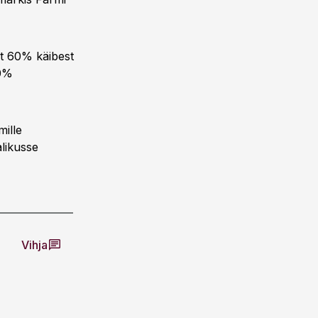
st 60% käibest
40%
mille
likusse
Vihja