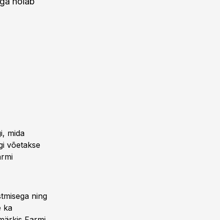
ega hoiab
i, mida
gi võetakse
armi
stmisega ning
e ka
märkis Farmi