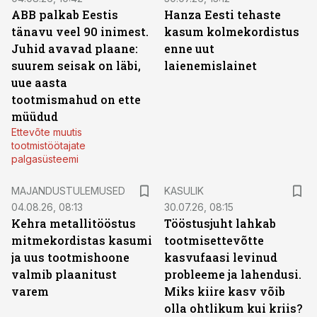
ABB palkab Eestis
Hanza Eesti tehaste
tänavu veel 90 inimest.
kasum kolmekordistus
Juhid avavad plaane:
enne uut
suurem seisak on läbi,
laienemislainet
uue aasta
tootmismahud on ette
müüdud
Ettevõte muutis
tootmistöötajate
palgasüsteemi
MAJANDUSTULEMUSED
KASULIK
04.08.26, 08:13
30.07.26, 08:15
Kehra metallitööstus
Tööstusjuht lahkab
mitmekordistas kasumi
tootmisettevõtte
ja uus tootmishoone
kasvufaasi levinud
valmib plaanitust
probleeme ja lahendusi.
varem
Miks kiire kasv võib
olla ohtlikum kui kriis?