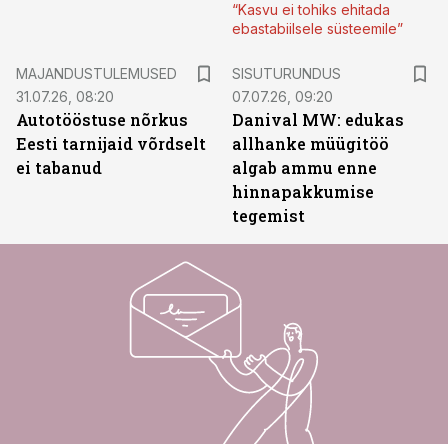
“Kasvu ei tohiks ehitada
ebastabiilsele süsteemile”
ST
MAJANDUSTULEMUSED
SISUTURUNDUS
31.07.26, 08:20
07.07.26, 09:20
Autotööstuse nõrkus
Danival MW: edukas
Eesti tarnijaid võrdselt
allhanke müügitöö
ei tabanud
algab ammu enne
hinnapakkumise
tegemist