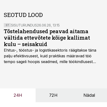
SEOTUD LOOD
SISUTURUNDUS
26.06.26, 13:15
ST
Tõstelahendused peavad aitama
vältida ettevõtete kõige kallimat
kulu – seisakuid
Ehitus-, tööstus- ja logistikasektoris räägitakse täna
palju efektiivsusest, kuid praktikas määravad töö
tempo sageli hoopis seadmed, mille töökindlusest
sõltub kogu objekti või tootmise sujuvus. Kui tõstuk
seisab, töö katkeb või masin ei vasta töötingimustele,
ei tähenda see ettevõtte jaoks ainult tehnilist
probleemi, vaid otsest rahalist kulu, venivaid tähtaegu
ja suuremaid riske tööohutusele.
24H
72H
Nädal