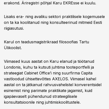
erakond. Äriregistri põhjal Karu EKREsse ei kuulu.
Lisaks era- ning avaliku sektori praktilisele kogemusele
on ta ka koolitanud ning konsulteerinud mitmeid Eesti
riigiasutusi.
Karul on teadusmagistrikraad filosoofias Tartu
Ülikoolist.
Viimased kuus aastat on Karu elanud ja töötanud
Londonis, kuhu ta kutsuti juhtima tooteportfelli ja
strateegiat Cabinet Office’i ning suurfirma Capita
vastloodud ühisettevõttes AXELOS. Viimasel kahel
aastal on ta jätkanud rahvusvahelistel konverentsidel
esinemist ning parimate praktikate jagamist, kuid
igapäevaselt pühendunud strateegilisele
konsultatsioonile ning juhtimiskoolitustele.