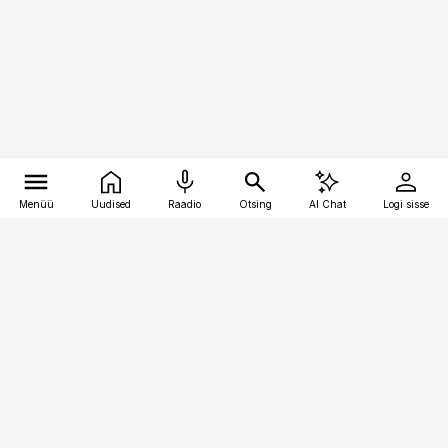
Menüü
Uudised
Raadio
Otsing
AI Chat
Logi sisse
Vana-Lõuna 39/1, 19094 Tallinn
(+372) 667 0111
toostusuudised@toostusuudised.ee
Telli
Reklaam
Firmast