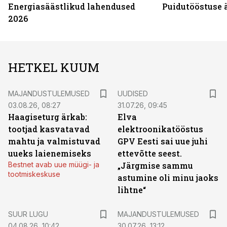
Energiasäästlikud lahendused
Puidutööstuse 
2026
HETKEL KUUM
MAJANDUSTULEMUSED
UUDISED
03.08.26, 08:27
31.07.26, 09:45
Haagiseturg ärkab:
Elva
tootjad kasvatavad
elektroonikatööstus
mahtu ja valmistuvad
GPV Eesti sai uue juhi
uueks laienemiseks
ettevõtte seest.
Bestnet avab uue müügi- ja
„Järgmise sammu
tootmiskeskuse
astumine oli minu jaoks
lihtne“
SUUR LUGU
MAJANDUSTULEMUSED
04.08.26, 10:42
30.07.26, 13:12