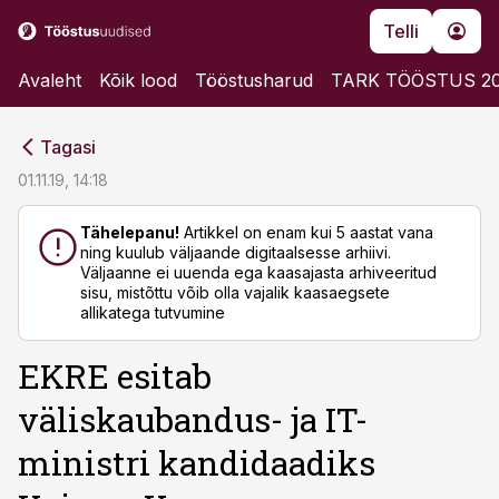
Telli
Avaleht
Kõik lood
Tööstusharud
TARK TÖÖSTUS 2
cebook
cebook
Tagasi
Twitter)
Twitter)
01.11.19, 14:18
kedIn
kedIn
Tähelepanu!
Artikkel on enam kui 5 aastat vana
ning kuulub väljaande digitaalsesse arhiivi.
ail
ail
Väljaanne ei uuenda ega kaasajasta arhiveeritud
sisu, mistõttu võib olla vajalik kaasaegsete
k
k
allikatega tutvumine
EKRE esitab
väliskaubandus- ja IT-
ministri kandidaadiks