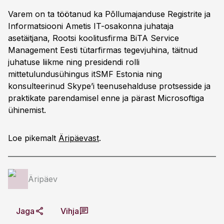
Varem on ta töötanud ka Põllumajanduse Registrite ja
Informatsiooni Ametis IT-osakonna juhataja
asetäitjana, Rootsi koolitusfirma BiTA Service
Management Eesti tütarfirmas tegevjuhina, täitnud
juhatuse liikme ning presidendi rolli
mittetulundusühingus itSMF Estonia ning
konsulteerinud Skype’i teenusehalduse protsesside ja
praktikate parendamisel enne ja pärast Microsoftiga
ühinemist.
Loe pikemalt
Äripäevast
.
Äripäev
Jaga
Vihja