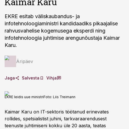
Kaimar Karu
EKRE esitab väliskaubandus- ja
infotehnoloogiaministri kandidaadiks pikaajalise
rahvusvahelise kogemusega eksperdi ning
infotehnoloogia juhtimise arengunõustaja Kaimar
Karu.
Äripäev
Jaga
Salvesta
Vihja
EKRE leidis uue ministri
Foto:
Liis Treimann
Kaimar Karu on IT-sektoris töötanud erinevates
rollides, spetsialistist juhini, tarkvaraarendusest
teenuste juhtimiseni kokku üle 20 aasta, teatas