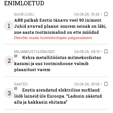
ENIMLOETUD
SUUR LUGU
04.08.26, 10:42
ABB palkab Eestis tänavu veel 90 inimest.
1
Juhid avavad plaane: suurem seisak on läbi,
uue aasta tootmismahud on ette müüdud
Ettevõte muutis tootmistöötajate palgasüsteemi
MAJANDUSTULEMUSED
04.08.26, 08:13
Kehra metallitööstus mitmekordistas
2
kasumi ja uus tootmishoone valmib
plaanitust varem
SAATED
03.08.26, 16:59
Eestis arendatud elektriline surfilaud
3
lööb laineid üle Euroopa. “Ladusin säästud
alla ja hakkasin ehitama”