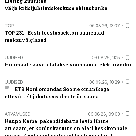
Elering kuulutas
välja kriisijuhtimiskeskuse ehitushanke
TOP
06.08.26, 13:07
TOP 231 | Eesti tööstussektori suuremad
maksuvõlglased
UUDISED
06.08.26, 11:15
Hiiumaale kavandatakse võimsamat elektrivõrku
UUDISED
06.08.26, 10:29
ETS Nord omandas Soome omanikega
ettevõttelt jahutusseadmete ärisuuna
ARVAMUSED
06.08.26, 09:03
Kaupo Karba: pakendidebatis levib lihtne
arusaam, et korduskasutus on alati keskkonnale
parem. Analüüsid näitavad teistsugust pilti