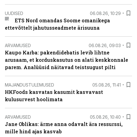
UUDISED
06.08.26, 10:29
ETS Nord omandas Soome omanikega
ettevõttelt jahutusseadmete ärisuuna
ARVAMUSED
06.08.26, 09:03
Kaupo Karba: pakendidebatis levib lihtne
arusaam, et korduskasutus on alati keskkonnale
parem. Analüüsid näitavad teistsugust pilti
MAJANDUSTULEMUSED
05.08.26, 11:41
HKFoods kasvatas kasumit kasvavast
kulusurvest hoolimata
ARVAMUSED
05.08.26, 10:40
Jane Oblikas: ärme anna odavalt ära ressurssi,
mille hind ajas kasvab