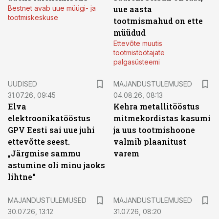
Bestnet avab uue müügi- ja
uue aasta
tootmiskeskuse
tootmismahud on ette
müüdud
Ettevõte muutis
tootmistöötajate
palgasüsteemi
UUDISED
MAJANDUSTULEMUSED
31.07.26, 09:45
04.08.26, 08:13
Elva
Kehra metallitööstus
elektroonikatööstus
mitmekordistas kasumi
GPV Eesti sai uue juhi
ja uus tootmishoone
ettevõtte seest.
valmib plaanitust
„Järgmise sammu
varem
astumine oli minu jaoks
lihtne“
MAJANDUSTULEMUSED
MAJANDUSTULEMUSED
30.07.26, 13:12
31.07.26, 08:20