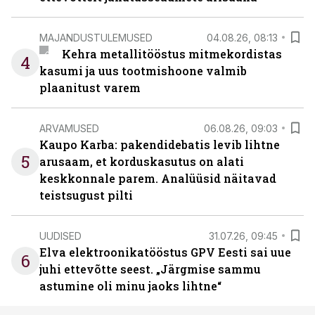
MAJANDUSTULEMUSED
04.08.26, 08:13
Kehra metallitööstus mitmekordistas
4
kasumi ja uus tootmishoone valmib
plaanitust varem
ARVAMUSED
06.08.26, 09:03
Kaupo Karba: pakendidebatis levib lihtne
5
arusaam, et korduskasutus on alati
keskkonnale parem. Analüüsid näitavad
teistsugust pilti
UUDISED
31.07.26, 09:45
Elva elektroonikatööstus GPV Eesti sai uue
6
juhi ettevõtte seest. „Järgmise sammu
astumine oli minu jaoks lihtne“