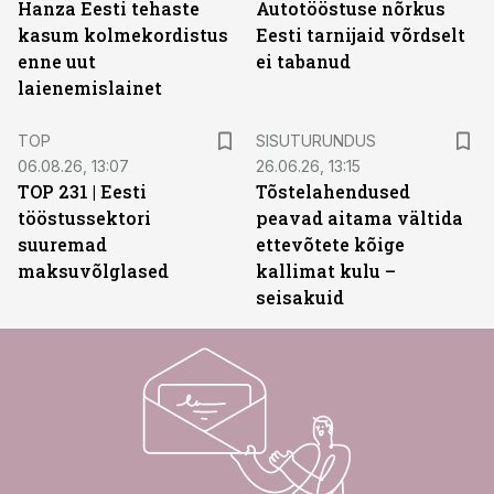
Hanza Eesti tehaste
Autotööstuse nõrkus
kasum kolmekordistus
Eesti tarnijaid võrdselt
enne uut
ei tabanud
laienemislainet
ST
TOP
SISUTURUNDUS
06.08.26, 13:07
26.06.26, 13:15
TOP 231 | Eesti
Tõstelahendused
tööstussektori
peavad aitama vältida
suuremad
ettevõtete kõige
maksuvõlglased
kallimat kulu –
seisakuid