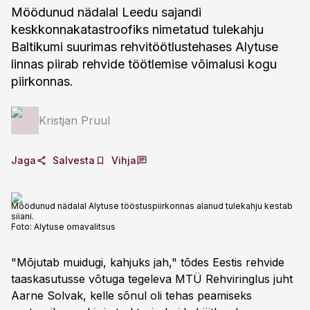
Möödunud nädalal Leedu sajandi
keskkonnakatastroofiks nimetatud tulekahju
Baltikumi suurimas rehvitöötlustehases Alytuse
linnas piirab rehvide töötlemise võimalusi kogu
piirkonnas.
Kristjan Pruul
Jaga
Salvesta
Vihja
Möödunud nädalal Alytuse tööstuspiirkonnas alanud tulekahju kestab
siiani.
Foto:
Alytuse omavalitsus
"Mõjutab muidugi, kahjuks jah," tõdes Eestis rehvide
taaskasutusse võtuga tegeleva MTÜ Rehviringlus juht
Aarne Solvak, kelle sõnul oli tehas peamiseks