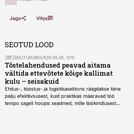
Jaga
Vihja
SEOTUD LOOD
SISUTURUNDUS
26.06.26, 13:15
ST
Tõstelahendused peavad aitama
vältida ettevõtete kõige kallimat
kulu – seisakuid
Ehitus-, tööstus- ja logistikasektoris räägitakse täna
palju efektiivsusest, kuid praktikas määravad töö
tempo sageli hoopis seadmed, mille töökindlusest
sõltub kogu objekti või tootmise sujuvus. Kui tõstuk
seisab, töö katkeb või masin ei vasta töötingimustele,
ei tähenda see ettevõtte jaoks ainult tehnilist
probleemi, vaid otsest rahalist kulu, venivaid tähtaegu