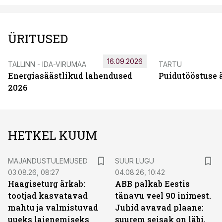
ÜRITUSED
16.09.2026
TALLINN - IDA-VIRUMAA
TARTU
Energiasäästlikud lahendused
Puidutööstuse 
2026
HETKEL KUUM
MAJANDUSTULEMUSED
SUUR LUGU
03.08.26, 08:27
04.08.26, 10:42
Haagiseturg ärkab:
ABB palkab Eestis
tootjad kasvatavad
tänavu veel 90 inimest.
mahtu ja valmistuvad
Juhid avavad plaane:
uueks laienemiseks
suurem seisak on läbi,