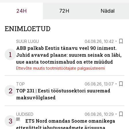
ja suuremaid riske tööohutusele.
24H
72H
Nädal
ENIMLOETUD
SUUR LUGU
04.08.26, 10:42
ABB palkab Eestis tänavu veel 90 inimest.
1
Juhid avavad plaane: suurem seisak on läbi,
uue aasta tootmismahud on ette müüdud
Ettevõte muutis tootmistöötajate palgasüsteemi
TOP
06.08.26, 13:07
2
TOP 231 | Eesti tööstussektori suuremad
maksuvõlglased
UUDISED
06.08.26, 10:29
3
ETS Nord omandas Soome omanikega
ettevõttelt jahutusseadmete ärisuuna