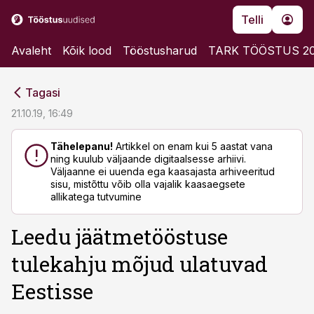
Telli
Avaleht
Kõik lood
Tööstusharud
TARK TÖÖSTUS 2
cebook
cebook
Tagasi
Twitter)
Twitter)
21.10.19, 16:49
kedIn
kedIn
Tähelepanu!
Artikkel on enam kui 5 aastat vana
ning kuulub väljaande digitaalsesse arhiivi.
ail
ail
Väljaanne ei uuenda ega kaasajasta arhiveeritud
sisu, mistõttu võib olla vajalik kaasaegsete
k
k
allikatega tutvumine
Leedu jäätmetööstuse
tulekahju mõjud ulatuvad
Eestisse