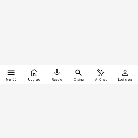
Menüü
Uudised
Raadio
Otsing
AI Chat
Logi sisse
Vana-Lõuna 39/1, 19094 Tallinn
(+372) 667 0111
toostusuudised@toostusuudised.ee