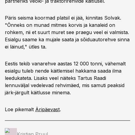
partneriks veoki- ja traktorirehvide käitlusel.
Päris seisma koormad platsil ei jää, kinnitas Solvak.
"Õnneks on munad mitmes korvis ja kanaleid on
rohkem, nii et suurt muret see praegu veel ei valmista.
Esialgu saame ka mujale saata ja sõiduautorehve sinna
ei läinud," ütles ta.
Eestis tekib vanarehve aastas 12 000 tonni, vähemalt
esialgu tuleb nende käitlemisel hakkama saada ilma
leedukateta. Lisaks veel näiteks Tartus Raadi
lennuväljal vedelevad rehvimäed, mis samuti peaksid
järk-järgult käitlusse minema.
Loe pikemalt
Äripäevast
.
Kristjan Pruul