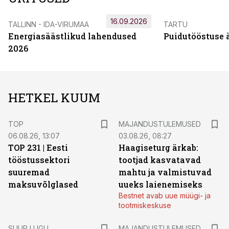
16.09.2026
TALLINN - IDA-VIRUMAA
TARTU
Energiasäästlikud lahendused
Puidutööstuse 
2026
HETKEL KUUM
TOP
MAJANDUSTULEMUSED
06.08.26, 13:07
03.08.26, 08:27
TOP 231 | Eesti
Haagiseturg ärkab:
tööstussektori
tootjad kasvatavad
suuremad
mahtu ja valmistuvad
maksuvõlglased
uueks laienemiseks
Bestnet avab uue müügi- ja
tootmiskeskuse
SUUR LUGU
MAJANDUSTULEMUSED