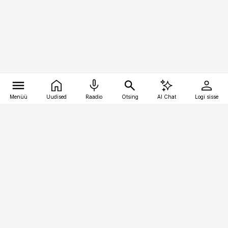
Menüü
Uudised
Raadio
Otsing
AI Chat
Logi sisse
Vana-Lõuna 39/1, 19094 Tallinn
(+372) 667 0111
toostusuudised@toostusuudised.ee
Telli
Reklaam
Firmast