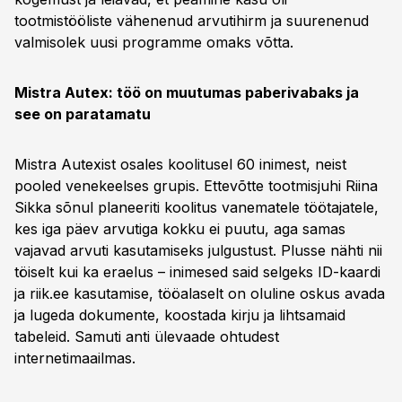
tootmistööliste vähenenud arvutihirm ja suurenenud
valmisolek uusi programme omaks võtta.
Mistra Autex: töö on muutumas paberivabaks ja
see on paratamatu
Mistra Autexist osales koolitusel 60 inimest, neist
pooled venekeelses grupis. Ettevõtte tootmisjuhi Riina
Sikka sõnul planeeriti koolitus vanematele töötajatele,
kes iga päev arvutiga kokku ei puutu, aga samas
vajavad arvuti kasutamiseks julgustust. Plusse nähti nii
töiselt kui ka eraelus – inimesed said selgeks ID-kaardi
ja riik.ee kasutamise, tööalaselt on oluline oskus avada
ja lugeda dokumente, koostada kirju ja lihtsamaid
tabeleid. Samuti anti ülevaade ohtudest
internetimaailmas.