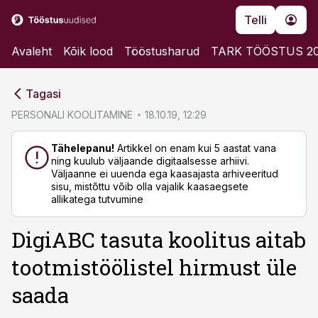
Telli
Avaleht
Kõik lood
Tööstusharud
TARK TÖÖSTUS 2
cebook
cebook
Tagasi
Twitter)
Twitter)
PERSONALI KOOLITAMINE
18.10.19, 12:29
kedIn
kedIn
Tähelepanu!
Artikkel on enam kui 5 aastat vana
ning kuulub väljaande digitaalsesse arhiivi.
ail
ail
Väljaanne ei uuenda ega kaasajasta arhiveeritud
sisu, mistõttu võib olla vajalik kaasaegsete
k
k
allikatega tutvumine
DigiABC tasuta koolitus aitab
tootmistöölistel hirmust üle
saada