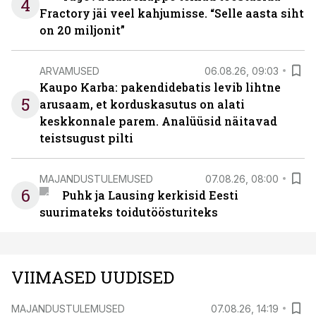
4
Fractory jäi veel kahjumisse. “Selle aasta siht
on 20 miljonit”
ARVAMUSED
06.08.26, 09:03
Kaupo Karba: pakendidebatis levib lihtne
5
arusaam, et korduskasutus on alati
keskkonnale parem. Analüüsid näitavad
teistsugust pilti
MAJANDUSTULEMUSED
07.08.26, 08:00
6
Puhk ja Lausing kerkisid Eesti
suurimateks toidutöösturiteks
VIIMASED UUDISED
MAJANDUSTULEMUSED
07.08.26, 14:19