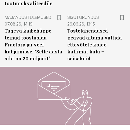
tootmiskvaliteedile
ST
MAJANDUSTULEMUSED
SISUTURUNDUS
07.08.26, 14:19
26.06.26, 13:15
Tugeva käibehüppe
Tõstelahendused
teinud tööstusidu
peavad aitama vältida
Fractory jäi veel
ettevõtete kõige
kahjumisse. “Selle aasta
kallimat kulu –
siht on 20 miljonit”
seisakuid