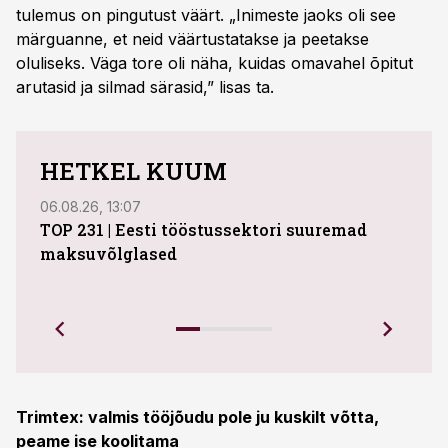
tulemus on pingutust väärt. „Inimeste jaoks oli see
märguanne, et neid väärtustatakse ja peetakse
oluliseks. Väga tore oli näha, kuidas omavahel õpitut
arutasid ja silmad särasid,” lisas ta.
HETKEL KUUM
06.08.26, 13:07
04.08
TOP 231 | Eesti tööstussektori suuremad
ABB 
maksuvõlglased
Juhi
uue 
Ettev
Trimtex: valmis tööjõudu pole ju kuskilt võtta,
peame ise koolitama