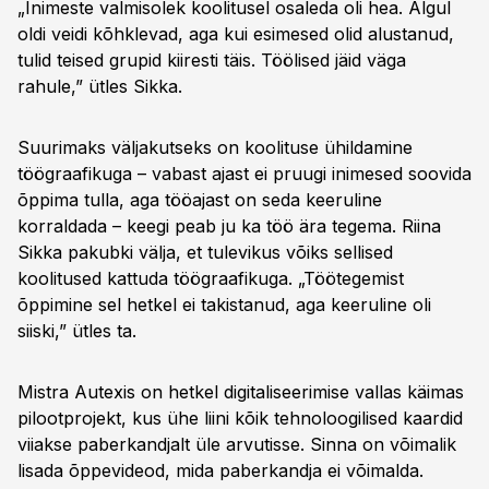
„Inimeste valmisolek koolitusel osaleda oli hea. Algul
oldi veidi kõhklevad, aga kui esimesed olid alustanud,
tulid teised grupid kiiresti täis. Töölised jäid väga
rahule,” ütles Sikka.
Suurimaks väljakutseks on koolituse ühildamine
töögraafikuga – vabast ajast ei pruugi inimesed soovida
õppima tulla, aga tööajast on seda keeruline
korraldada – keegi peab ju ka töö ära tegema. Riina
Sikka pakubki välja, et tulevikus võiks sellised
koolitused kattuda töögraafikuga. „Töötegemist
õppimine sel hetkel ei takistanud, aga keeruline oli
siiski,” ütles ta.
Mistra Autexis on hetkel digitaliseerimise vallas käimas
pilootprojekt, kus ühe liini kõik tehnoloogilised kaardid
viiakse paberkandjalt üle arvutisse. Sinna on võimalik
lisada õppevideod, mida paberkandja ei võimalda.