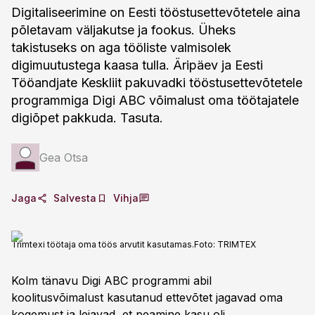
Digitaliseerimine on Eesti tööstusettevõtetele aina
põletavam väljakutse ja fookus. Üheks
takistuseks on aga tööliste valmisolek
digimuutustega kaasa tulla. Äripäev ja Eesti
Tööandjate Keskliit pakuvadki tööstusettevõtetele
programmiga Digi ABC võimalust oma töötajatele
digiõpet pakkuda. Tasuta.
Gea Otsa
Jaga
Salvesta
Vihja
Trimtexi töötaja oma töös arvutit kasutamas.
Foto:
TRIMTEX
Kolm tänavu Digi ABC programmi abil
koolitusvõimalust kasutanud ettevõtet jagavad oma
kogemust ja leiavad, et peamine kasu oli