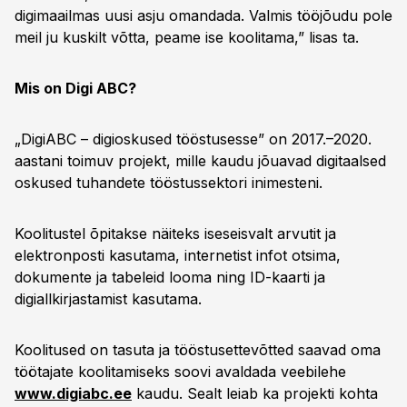
digimaailmas uusi asju omandada. Valmis tööjõudu pole
meil ju kuskilt võtta, peame ise koolitama,” lisas ta.
Mis on Digi ABC?
„DigiABC – digioskused tööstusesse” on 2017.–2020.
aastani toimuv projekt, mille kaudu jõuavad digitaalsed
oskused tuhandete tööstussektori inimesteni.
Koolitustel õpitakse näiteks iseseisvalt arvutit ja
elektronposti kasutama, internetist infot otsima,
dokumente ja tabeleid looma ning ID-kaarti ja
digiallkirjastamist kasutama.
Koolitused on tasuta ja tööstusettevõtted saavad oma
töötajate koolitamiseks soovi avaldada veebilehe
www.digiabc.ee
kaudu. Sealt leiab ka projekti kohta