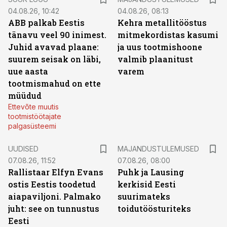
04.08.26, 10:42
04.08.26, 08:13
ABB palkab Eestis
Kehra metallitööstus
tänavu veel 90 inimest.
mitmekordistas kasumi
Juhid avavad plaane:
ja uus tootmishoone
suurem seisak on läbi,
valmib plaanitust
uue aasta
varem
tootmismahud on ette
müüdud
Ettevõte muutis
tootmistöötajate
palgasüsteemi
UUDISED
MAJANDUSTULEMUSED
07.08.26, 11:52
07.08.26, 08:00
Rallistaar Elfyn Evans
Puhk ja Lausing
ostis Eestis toodetud
kerkisid Eesti
aiapaviljoni. Palmako
suurimateks
juht: see on tunnustus
toidutöösturiteks
Eesti