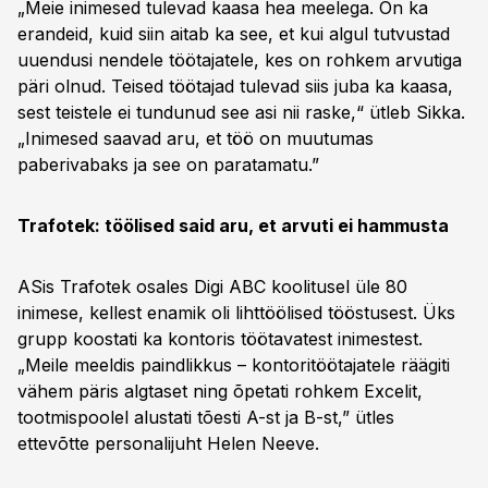
„Meie inimesed tulevad kaasa hea meelega. On ka
erandeid, kuid siin aitab ka see, et kui algul tutvustad
uuendusi nendele töötajatele, kes on rohkem arvutiga
päri olnud. Teised töötajad tulevad siis juba ka kaasa,
sest teistele ei tundunud see asi nii raske,“ ütleb Sikka.
„Inimesed saavad aru, et töö on muutumas
paberivabaks ja see on paratamatu.”
Trafotek: töölised said aru, et arvuti ei hammusta
ASis Trafotek osales Digi ABC koolitusel üle 80
inimese, kellest enamik oli lihttöölised tööstusest. Üks
grupp koostati ka kontoris töötavatest inimestest.
„Meile meeldis paindlikkus – kontoritöötajatele räägiti
vähem päris algtaset ning õpetati rohkem Excelit,
tootmispoolel alustati tõesti A-st ja B-st,” ütles
ettevõtte personalijuht Helen Neeve.