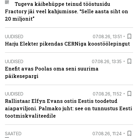
Tugeva käibehüppe teinud tööstusidu
Fractory jäi veel kahjumisse. “Selle aasta siht on
20 miljonit”
UUDISED
07.08.26, 13:51
Harju Elekter pikendas CERNiga koostöölepingut
UUDISED
07.08.26, 13:35
Enefit avas Poolas oma seni suurima
päikesepargi
UUDISED
07.08.26, 11:52
Rallistaar Elfyn Evans ostis Eestis toodetud
aiapaviljoni. Palmako juht: see on tunnustus Eesti
tootmiskvaliteedile
SAATED
07.08.26, 11:24