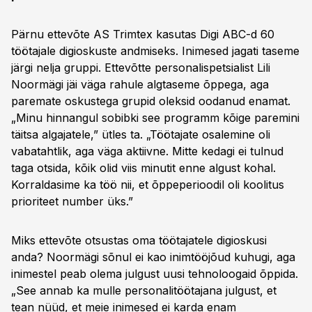
Pärnu ettevõte AS Trimtex kasutas Digi ABC-d 60
töötajale digioskuste andmiseks. Inimesed jagati taseme
järgi nelja gruppi. Ettevõtte personalispetsialist Lili
Noormägi jäi väga rahule algtaseme õppega, aga
paremate oskustega grupid oleksid oodanud enamat.
„Minu hinnangul sobibki see programm kõige paremini
täitsa algajatele,” ütles ta. „Töötajate osalemine oli
vabatahtlik, aga väga aktiivne. Mitte kedagi ei tulnud
taga otsida, kõik olid viis minutit enne algust kohal.
Korraldasime ka töö nii, et õppeperioodil oli koolitus
prioriteet number üks.”
Miks ettevõte otsustas oma töötajatele digioskusi
anda? Noormägi sõnul ei kao inimtööjõud kuhugi, aga
inimestel peab olema julgust uusi tehnoloogaid õppida.
„See annab ka mulle personalitöötajana julgust, et
tean nüüd, et meie inimesed ei karda enam