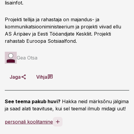
lisainfot.
Projekti tellija ja rahastaja on majandus- ja
kommunikatsiooniministeerium ja projekti viivad ellu
AS Äripäev ja Eesti Tööandjate Keskliit. Projekti
rahastab Euroopa Sotsiaalfond.
Gea Otsa
Jaga
Vihja
See teema pakub huvi?
Hakka neid märksõnu jälgima
ja saad alati teavituse, kui sel teemal ilmub midagi uut!
personali koolitamine