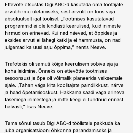
Ettevõte otsustas Digi ABC-d kasutada oma töötajate
arvutihirmu ületamiseks, sest arvutit on töös vaja
absoluutselt igal töölisel. „Tootmises kasutatavad
programmid ei ole kindlasti keerulised, kuid inimeste
hirmud on erinevad. Kui nad näevad, et õppides ja
eksides arvuti ei lähegi katki ja ei hammusta, on nad
julgemad ka uusi asju õppima,” nentis Neeve.
Trafotekis oli samuti kõige keerulisem sobiva aja ja
koha leidmine. Õnneks on ettevõtte tootmises
sesoonsust ja õpe oli võimalik planeerida vaiksemale
ajale. „Tahan väga kiita koolitajate paindlikkust, närve
ja head õpetamisoskust. Hakkama saadi väga erineva
tasemega inimestega ja mitte keegi ei tundnud ennast
halvasti,” lisas Neeve.
Tema sõnul tasub Digi ABC-d töölistele pakkuda ka
juba organisatsiooni õhkonna parandamiseks ja