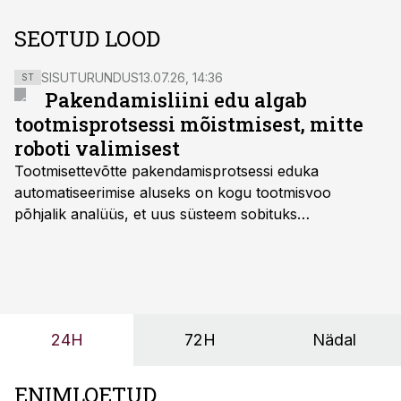
SEOTUD LOOD
SISUTURUNDUS
13.07.26, 14:36
ST
Pakendamisliini edu algab
tootmisprotsessi mõistmisest, mitte
roboti valimisest
Tootmisettevõtte pakendamisprotsessi eduka
automatiseerimise aluseks on kogu tootmisvoo
põhjalik analüüs, et uus süsteem sobituks
olemasolevasse keskkonda, aitaks vähendada
tööjõuvajadust ning oleks valmis ka ettevõtte
tulevasteks arenguteks. Lihtsalt roboti lisamine
enamasti oodatud tulemust ei too, nendib tootmise ja
tööstuse automatiseerimislahenduste arendaja Smitech
24H
72H
Nädal
OÜ tegevjuht Sander Mitendorf.
ENIMLOETUD