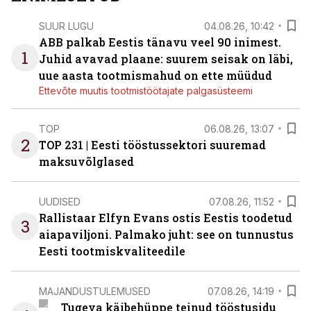
SUUR LUGU
04.08.26, 10:42
ABB palkab Eestis tänavu veel 90 inimest.
1
Juhid avavad plaane: suurem seisak on läbi,
uue aasta tootmismahud on ette müüdud
Ettevõte muutis tootmistöötajate palgasüsteemi
TOP
06.08.26, 13:07
2
TOP 231 | Eesti tööstussektori suuremad
maksuvõlglased
UUDISED
07.08.26, 11:52
Rallistaar Elfyn Evans ostis Eestis toodetud
3
aiapaviljoni. Palmako juht: see on tunnustus
Eesti tootmiskvaliteedile
MAJANDUSTULEMUSED
07.08.26, 14:19
Tugeva käibehüppe teinud tööstusidu