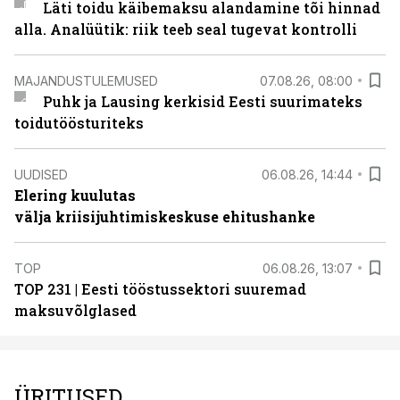
Läti toidu käibemaksu alandamine tõi hinnad
alla. Analüütik: riik teeb seal tugevat kontrolli
MAJANDUSTULEMUSED
07.08.26, 08:00
Puhk ja Lausing kerkisid Eesti suurimateks
toidutöösturiteks
UUDISED
06.08.26, 14:44
Elering kuulutas
välja kriisijuhtimiskeskuse ehitushanke
TOP
06.08.26, 13:07
TOP 231 | Eesti tööstussektori suuremad
maksuvõlglased
ÜRITUSED