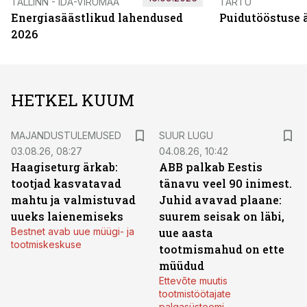
TALLINN - IDA-VIRUMAA
TARTU
Energiasäästlikud lahendused
Puidutööstuse 
2026
HETKEL KUUM
MAJANDUSTULEMUSED
SUUR LUGU
03.08.26, 08:27
04.08.26, 10:42
Haagiseturg ärkab:
ABB palkab Eestis
tootjad kasvatavad
tänavu veel 90 inimest.
mahtu ja valmistuvad
Juhid avavad plaane:
uueks laienemiseks
suurem seisak on läbi,
Bestnet avab uue müügi- ja
uue aasta
tootmiskeskuse
tootmismahud on ette
müüdud
Ettevõte muutis
tootmistöötajate
palgasüsteemi