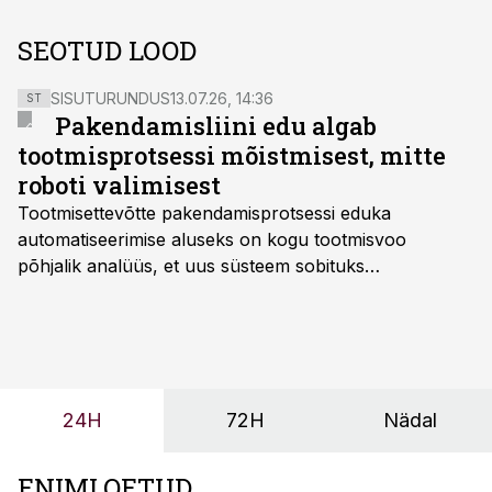
SEOTUD LOOD
SISUTURUNDUS
13.07.26, 14:36
ST
Pakendamisliini edu algab
tootmisprotsessi mõistmisest, mitte
roboti valimisest
Tootmisettevõtte pakendamisprotsessi eduka
automatiseerimise aluseks on kogu tootmisvoo
põhjalik analüüs, et uus süsteem sobituks
olemasolevasse keskkonda, aitaks vähendada
tööjõuvajadust ning oleks valmis ka ettevõtte
tulevasteks arenguteks. Lihtsalt roboti lisamine
enamasti oodatud tulemust ei too, nendib tootmise ja
tööstuse automatiseerimislahenduste arendaja Smitech
24H
72H
Nädal
OÜ tegevjuht Sander Mitendorf.
ENIMLOETUD