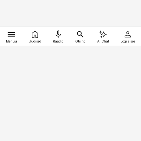
Menüü
Uudised
Raadio
Otsing
AI Chat
Logi sisse
Vana-Lõuna 39/1, 19094 Tallinn
(+372) 667 0111
toostusuudised@toostusuudised.ee
Telli
Reklaam
Firmast
Sisu kasutamisõigused
Ajakirjaniku
eetikakoodeks