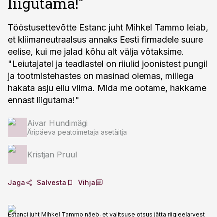
liigutama!"
Tööstusettevõtte Estanc juht Mihkel Tammo leiab,
et kliimaneutraalsus annaks Eesti firmadele suure
eelise, kui me jalad kõhu alt välja võtaksime.
"Leiutajatel ja teadlastel on riiulid joonistest pungil
ja tootmistehastes on masinad olemas, millega
hakata asju ellu viima. Mida me ootame, hakkame
ennast liigutama!"
Aivar Hundimägi
Äripäeva peatoimetaja asetäitja
Kristjan Pruul
Jaga
Salvesta
Vihja
Estanci juht Mihkel Tammo näeb, et valitsuse otsus jätta riigieelarvest