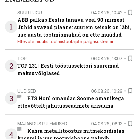
SUUR LUGU
04.08.26, 10:42
ABB palkab Eestis tänavu veel 90 inimest.
1
Juhid avavad plaane: suurem seisak on läbi,
uue aasta tootmismahud on ette müüdud
Ettevõte muutis tootmistöötajate palgasüsteemi
TOP
06.08.26, 13:07
2
TOP 231 | Eesti tööstussektori suuremad
maksuvõlglased
UUDISED
06.08.26, 10:29
3
ETS Nord omandas Soome omanikega
ettevõttelt jahutusseadmete ärisuuna
MAJANDUSTULEMUSED
04.08.26, 08:13
Kehra metallitööstus mitmekordistas
4
kasumi ja uus tootmishoone valmib