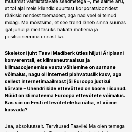
muutmist valmistatavate seadmetega –, me saime aru,
et tol ajal meie kliendid suurtest korporatsioonidest
rääkisid nendest teemadest, aga nad veel ei teinud
midagi. Me mõistsime, et see trend läheb sinna suunas
igal juhul ja meil tasuks hakata mõtlema ja
positsioneerima ennast ka.
Skeletoni juht Taavi Madiberk ütles hiljuti Äriplaani
konverentsil, et kliimaneutraalsus ja
kliimasoojenemise vastu võitlemine on sarnane
võimalus, nagu oli interneti plahvatuslik kasv, aga
sellest internetimaailmast jäi Euroopa justkui
kõrvale – Ühendriikide ettevõtted on koore riisunud.
Nüüd on kliimateema Euroopa ettevõtete võimalus.
Kas siin on Eesti ettevõtetele ka näha, et võime
kasvada?
Jaa, absoluutselt. Tervitused Taavile! Ma olen temaga