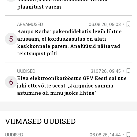
plaanitust varem
ARVAMUSED
06.08.26, 09:03
Kaupo Karba: pakendidebatis levib lihtne
5
arusaam, et korduskasutus on alati
keskkonnale parem. Analüüsid näitavad
teistsugust pilti
UUDISED
31.07.26, 09:45
Elva elektroonikatööstus GPV Eesti sai uue
6
juhi ettevõtte seest. „Järgmise sammu
astumine oli minu jaoks lihtne“
VIIMASED UUDISED
UUDISED
06.08.26, 14:44