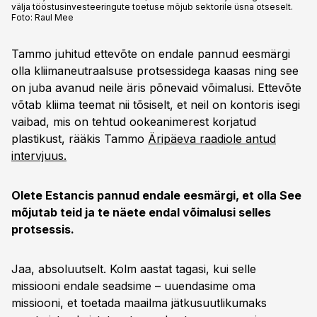
välja tööstusinvesteeringute toetuse mõjub sektorile üsna otseselt.
Foto:
Raul Mee
Tammo juhitud ettevõte on endale pannud eesmärgi
olla kliimaneutraalsuse protsessidega kaasas ning see
on juba avanud neile äris põnevaid võimalusi. Ettevõte
võtab kliima teemat nii tõsiselt, et neil on kontoris isegi
vaibad, mis on tehtud ookeanimerest korjatud
plastikust, rääkis Tammo
Äripäeva raadiole antud
intervjuus.
Olete Estancis pannud endale eesmärgi, et olla See
mõjutab teid ja te näete endal võimalusi selles
protsessis.
Jaa, absoluutselt. Kolm aastat tagasi, kui selle
missiooni endale seadsime – uuendasime oma
missiooni, et toetada maailma jätkusuutlikumaks