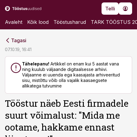
Telli
Avaleht
Kõik lood
Tööstusharud
TARK TÖÖSTUS 2
cebook
cebook
Tagasi
Twitter)
Twitter)
07.10.19, 16:41
kedIn
kedIn
Tähelepanu!
Artikkel on enam kui 5 aastat vana
ning kuulub väljaande digitaalsesse arhiivi.
ail
ail
Väljaanne ei uuenda ega kaasajasta arhiveeritud
sisu, mistõttu võib olla vajalik kaasaegsete
k
k
allikatega tutvumine
Tööstur näeb Eesti firmadele
suurt võimalust: "Mida me
ootame, hakkame ennast