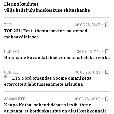
Elering kuulutas
välja kriisijuhtimiskeskuse ehitushanke
TOP
06.08.26, 13:07
TOP 231 | Eesti tööstussektori suuremad
maksuvõlglased
UUDISED
06.08.26, 11:15
Hiiumaale kavandatakse võimsamat elektrivõrku
UUDISED
06.08.26, 10:29
ETS Nord omandas Soome omanikega
ettevõttelt jahutusseadmete ärisuuna
ARVAMUSED
06.08.26, 09:03
Kaupo Karba: pakendidebatis levib lihtne
arusaam, et korduskasutus on alati keskkonnale