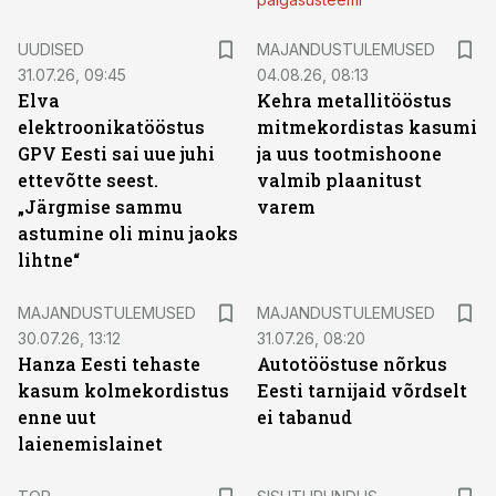
UUDISED
MAJANDUSTULEMUSED
31.07.26, 09:45
04.08.26, 08:13
Elva
Kehra metallitööstus
elektroonikatööstus
mitmekordistas kasumi
GPV Eesti sai uue juhi
ja uus tootmishoone
ettevõtte seest.
valmib plaanitust
„Järgmise sammu
varem
astumine oli minu jaoks
lihtne“
MAJANDUSTULEMUSED
MAJANDUSTULEMUSED
30.07.26, 13:12
31.07.26, 08:20
Hanza Eesti tehaste
Autotööstuse nõrkus
kasum kolmekordistus
Eesti tarnijaid võrdselt
enne uut
ei tabanud
laienemislainet
ST