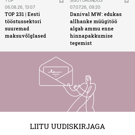
TOP
SISUTURUNDUS
06.08.26, 13:07
07.07.26, 09:20
TOP 231 | Eesti
Danival MW: edukas
tööstussektori
allhanke müügitöö
suuremad
algab ammu enne
maksuvõlglased
hinnapakkumise
tegemist
LIITU UUDISKIRJAGA