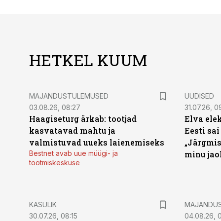
HETKEL KUUM
MAJANDUSTULEMUSED
UUDISED
03.08.26, 08:27
31.07.26, 0
Haagiseturg ärkab: tootjad
Elva ele
kasvatavad mahtu ja
Eesti sai
valmistuvad uueks laienemiseks
„Järgmis
Bestnet avab uue müügi- ja
minu jao
tootmiskeskuse
KASULIK
MAJANDU
30.07.26, 08:15
04.08.26, 0