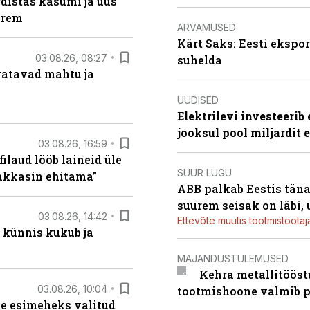
distas kasumi ja uus
arem
ARVAMUSED
Kärt Saks: Eesti ekspor
03.08.26, 08:27
suhelda
vatavad mahtu ja
UUDISED
Elektrilevi investeeri
jooksul pool miljardit 
03.08.26, 16:59
filaud lööb laineid üle
SUUR LUGU
hakkasin ehitama”
ABB palkab Eestis täna
suurem seisak on läbi,
03.08.26, 14:42
Ettevõte muutis tootmistööta
 künnis kukub ja
MAJANDUSTULEMUSED
Kehra metallitööst
03.08.26, 10:04
tootmishoone valmib p
se esimeheks valitud