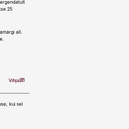
kergendatult
kse 25
amärgi all.
e.
Vihja
se, kui sel