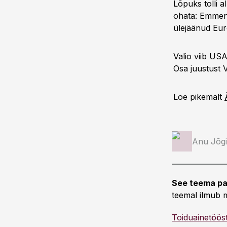
Lõpuks tolli a
ohata: Emment
ülejäänud Euro
Valio viib US
Osa juustust 
Loe pikemalt
Anu Jõgi
See teema pa
teemal ilmub m
Toiduainetöös