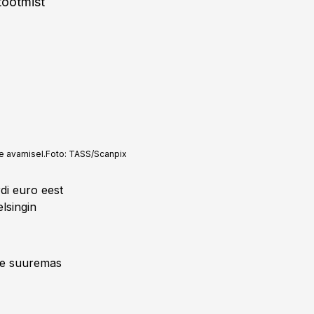
tootmist
e avamisel.
Foto:
TASS/Scanpix
di euro eest
elsingin
kse suuremas