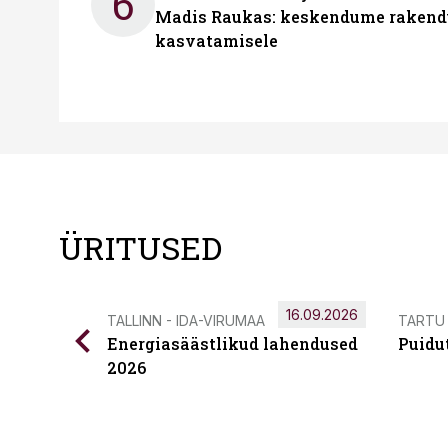
6
Madis Raukas: keskendume rakend
kasvatamisele
ÜRITUSED
16.09.2026
TALLINN - IDA-VIRUMAA
TARTU
Energiasäästlikud lahendused
Puidu
2026