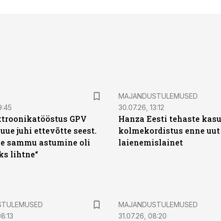
MAJANDUSTULEMUSED
9:45
30.07.26, 13:12
ktroonikatööstus GPV
Hanza Eesti tehaste kas
 uue juhi ettevõtte seest.
kolmekordistus enne uut
e sammu astumine oli
laienemislainet
ks lihtne“
STULEMUSED
MAJANDUSTULEMUSED
8:13
31.07.26, 08:20