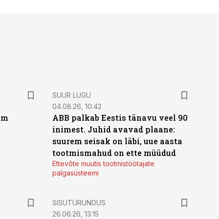
SUUR LUGU
04.08.26, 10:42
um
ABB palkab Eestis tänavu veel 90
inimest. Juhid avavad plaane:
suurem seisak on läbi, uue aasta
tootmismahud on ette müüdud
Ettevõte muutis tootmistöötajate
palgasüsteemi
ST
SISUTURUNDUS
26.06.26, 13:15