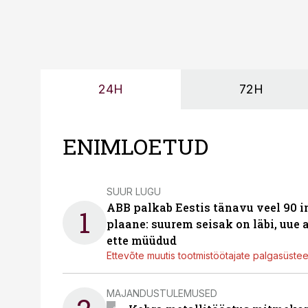
24H
72H
ENIMLOETUD
SUUR LUGU
ABB palkab Eestis tänavu veel 90 
1
plaane: suurem seisak on läbi, uue
ette müüdud
Ettevõte muutis tootmistöötajate palgasüste
MAJANDUSTULEMUSED