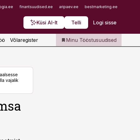
Iseteenindus
ogia.ee
finantsuudised.ee
aripaev.ee
bestmarketing.ee
finantsu
Telli Tööstusuudised
Küsi AI-lt
Telli
Logi sisse
öö
Võlaregister
Minu Tööstusuudised
taalsesse
la vajalik
õmsa