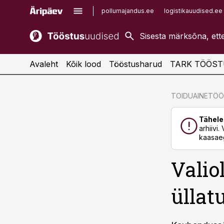
pollumajandus.ee
logistikauudised.ee
kaubandus.ee
imelineajalugu.ee
kinnisvarauudised.ee
imelineteadus.ee
Avaleht
Kõik lood
Tööstusharud
TARK TÖÖST
cebook
cebook
TOIDUAINETÖ
Twitter)
Twitter)
Tähele
kedIn
kedIn
arhiivi
kaasaeg
ail
ail
Valio
k
k
üllat