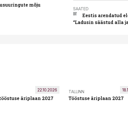
usuuringute mõju
SAATED
Eestis arendatud el
“Ladusin säästud alla 
22.10.2026
18.
TALLINN
tööstuse äriplaan 2027
Tööstuse äriplaan 2027