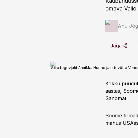
Kaubandussõd
omava Valio 
Anu Jõg
Jaga
Valio tegevjuht Annikka Hurme ja ettevõtte Ve
Kokku puuduta
aastas, Soome 
Sanomat.
Soome firmade
mahus USAsse,