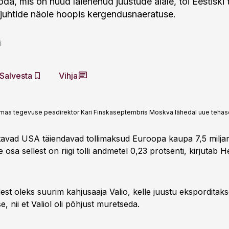
a, mis on nüüd laienenud juustude alale, tõi Eestiski 
juhtide näole hoopis kergendusnaeratuse.
i
Salvesta
Vihja
nemaa tegevuse peadirektor Kari Finskaseptembris Moskva lähedal uue tehas
vad USA täiendavad tollimaksud Euroopa kaupa 7,5 miljar
osa sellest on riigi tolli andmetel 0,23 protsenti, kirjutab H
st oleks suurim kahjusaaja Valio, kelle juustu ekspordita
 nii et Valiol oli põhjust muretseda.