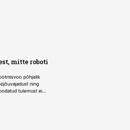
t, mitte roboti
ootmisvoo põhjalik
öjõuvajadust ning
 oodatud tulemust ei
 tegevjuht Sander