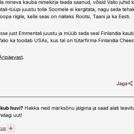
lla mineva kauba nimekirja teada saanud, võisid Valio juhid 
ali-tüüpi juustu tolle Soomele ei kergitata, nagu seda teha
opa riigile, kelle seas on näiteks Rootsi, Taani ja ka Eesti.
Asse just Emmentali juustu ja müüb seda seal Finlandia kaub
Valio ka toodab USAs, kus tal on tütarfirma Finlandia Chees
Äripäevast
.
Jaga
kub huvi?
Hakka neid märksõnu jälgima ja saad alati teavitu
idagi uut!
tus