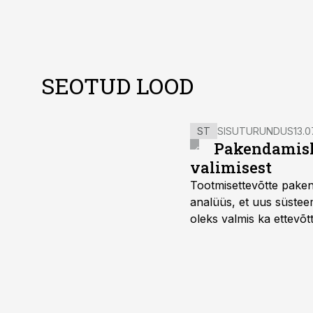
SEOTUD LOOD
ST
SISUTURUNDUS
13.0
Pakendamisli
valimisest
Tootmisettevõtte paken
analüüs, et uus süstee
oleks valmis ka ettevõt
too, nendib tootmise j
Mitendorf.