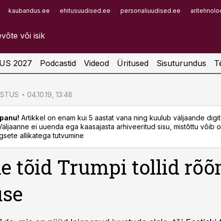
kaubandus.ee
ehitusuudised.ee
personaliuudised.ee
aritehnolo
Infopank
Radar
US 2027
Podcastid
Videod
Üritused
Sisuturundus
T
ÖSTUS
04.10.19, 13:48
panu!
Artikkel on enam kui 5 aastat vana ning kuulub väljaande digi
. Väljaanne ei uuenda ega kaasajasta arhiveeritud sisu, mistõttu võib ol
sete allikatega tutvumine
le tõid Trumpi tollid rõ
use