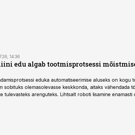
7.26, 14:36
ini edu algab tootmisprotsessi mõistmises
damisprotsessi eduka automatiseerimise aluseks on kogu t
m sobituks olemasolevasse keskkonda, aitaks vähendada tö
te tulevasteks arenguteks. Lihtsalt roboti lisamine enamasti
a tööstuse automatiseerimislahenduste arendaja Smitech OÜ