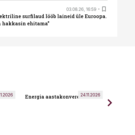
03.08.26, 16:59
ektriline surfilaud lööb laineid üle Euroopa.
ja hakkasin ehitama”
11.2026
24.11.2026
Energia aastakonverents 2026
Tark töö