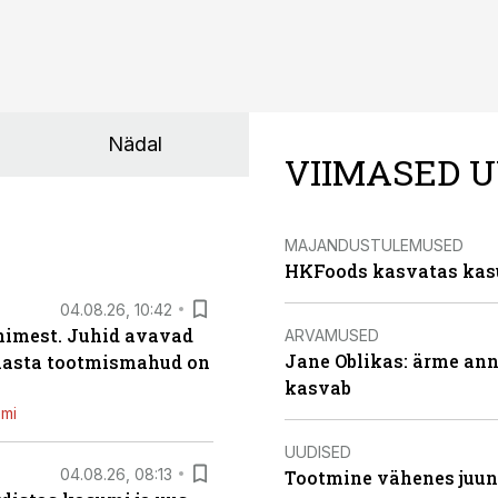
Nädal
VIIMASED U
MAJANDUSTULEMUSED
HKFoods kasvatas kas
04.08.26, 10:42
inimest. Juhid avavad
ARVAMUSED
Jane Oblikas: ärme anna
 aasta tootmismahud on
kasvab
emi
UUDISED
04.08.26, 08:13
Tootmine vähenes juuni