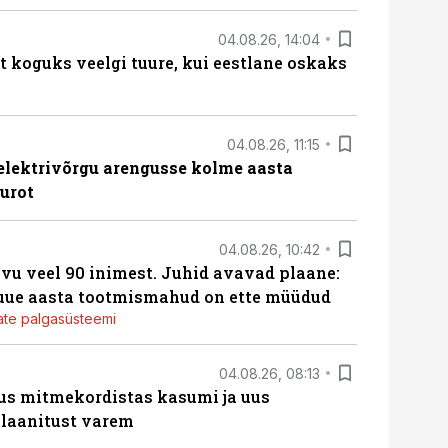
04.08.26, 14:04
t koguks veelgi tuure, kui eestlane oskaks
04.08.26, 11:15
b elektrivõrgu arengusse kolme aasta
eurot
04.08.26, 10:42
vu veel 90 inimest. Juhid avavad plaane:
 uue aasta tootmismahud on ette müüdud
jate palgasüsteemi
04.08.26, 08:13
us mitmekordistas kasumi ja uus
laanitust varem