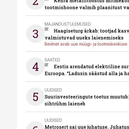
2
Kehra metallitööstus mitmekor
tootmishoone valmib plaanitust v
MAJANDUSTULEMUSED
3
Haagiseturg ärkab: tootjad kas
valmistuvad uueks laienemiseks
Bestnet avab uue müügi- ja tootmiskeskuse
SAATED
4
Eestis arendatud elektriline sur
Euroopa. “Ladusin säästud alla ja 
UUDISED
5
Suurinvesteeringute toetus muutub:
sihtrühm laieneb
UUDISED
Metrosert sai uue juhatuse. Juhatu