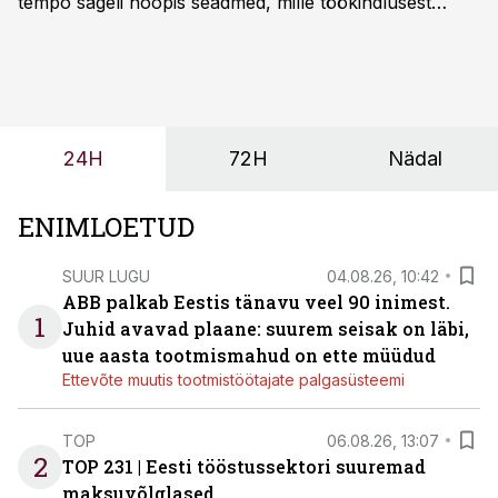
tempo sageli hoopis seadmed, mille töökindlusest
sõltub kogu objekti või tootmise sujuvus. Kui tõstuk
seisab, töö katkeb või masin ei vasta töötingimustele,
ei tähenda see ettevõtte jaoks ainult tehnilist
probleemi, vaid otsest rahalist kulu, venivaid tähtaegu
ja suuremaid riske tööohutusele.
24H
72H
Nädal
ENIMLOETUD
SUUR LUGU
04.08.26, 10:42
ABB palkab Eestis tänavu veel 90 inimest.
1
Juhid avavad plaane: suurem seisak on läbi,
uue aasta tootmismahud on ette müüdud
Ettevõte muutis tootmistöötajate palgasüsteemi
TOP
06.08.26, 13:07
2
TOP 231 | Eesti tööstussektori suuremad
maksuvõlglased