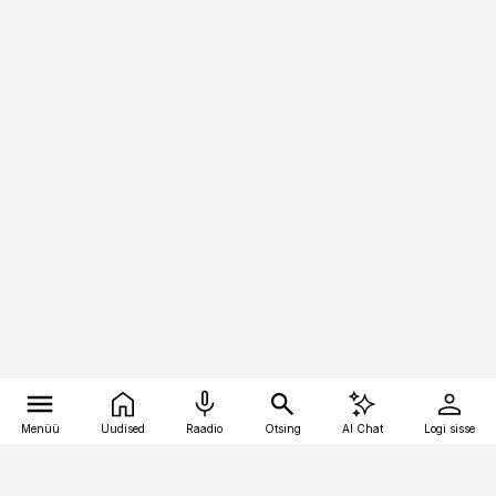
Menüü
Uudised
Raadio
Otsing
AI Chat
Logi sisse