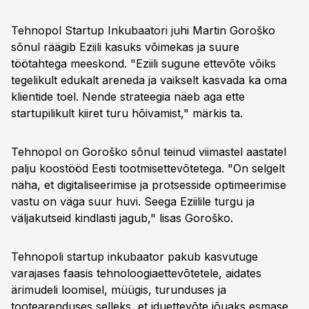
Tehnopol Startup Inkubaatori juhi Martin Goroško
sõnul räägib Eziili kasuks võimekas ja suure
töötahtega meeskond. "Eziili sugune ettevõte võiks
tegelikult edukalt areneda ja vaikselt kasvada ka oma
klientide toel. Nende strateegia näeb aga ette
startupilikult kiiret turu hõivamist," märkis ta.
Tehnopol on Goroško sõnul teinud viimastel aastatel
palju koostööd Eesti tootmisettevõtetega. "On selgelt
näha, et digitaliseerimise ja protsesside optimeerimise
vastu on väga suur huvi. Seega Eziilile turgu ja
väljakutseid kindlasti jagub," lisas Goroško.
Tehnopoli startup inkubaator pakub kasvutuge
varajases faasis tehnoloogiaettevõtetele, aidates
ärimudeli loomisel, müügis, turunduses ja
tootearenduses selleks, et iduettevõte jõuaks esmase