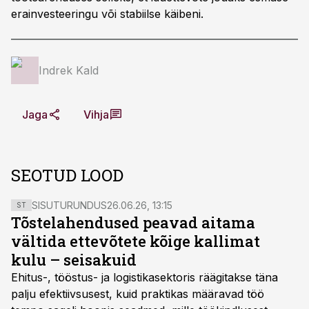
erainvesteeringu või stabiilse käibeni.
Indrek Kald
Jaga
Vihja
SEOTUD LOOD
SISUTURUNDUS
26.06.26, 13:15
ST
Tõstelahendused peavad aitama
vältida ettevõtete kõige kallimat
kulu – seisakuid
Ehitus-, tööstus- ja logistikasektoris räägitakse täna
palju efektiivsusest, kuid praktikas määravad töö