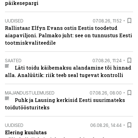
päikesepargi
UUDISED
07.08.26, 11:52
Rallistaar Elfyn Evans ostis Eestis toodetud
aiapaviljoni. Palmako juht: see on tunnustus Eesti
tootmiskvaliteedile
SAATED
07.08.26, 11:24
Läti toidu käibemaksu alandamine tõi hinnad
alla. Analüütik: riik teeb seal tugevat kontrolli
MAJANDUSTULEMUSED
07.08.26, 08:00
Puhk ja Lausing kerkisid Eesti suurimateks
toidutöösturiteks
UUDISED
06.08.26, 14:44
Elering kuulutas