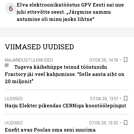
Elva elektroonikatööstus GPV Eesti sai uue
6
juhi ettevõtte seest. „Järgmise sammu
astumine oli minu jaoks lihtne“
VIIMASED UUDISED
MAJANDUSTULEMUSED
07.08.26, 14:19
Tugeva käibehüppe teinud tööstusidu
Fractory jäi veel kahjumisse. “Selle aasta siht on
20 miljonit”
UUDISED
07.08.26, 13:51
Harju Elekter pikendas CERNiga koostöölepingut
UUDISED
07.08.26, 13:35
Enefit avas Poolas oma seni suurima