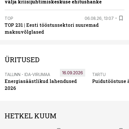
välja kriisijuhtimiskeskuse ehitushanke
TOP
06.08.26, 13:07
TOP 231 | Eesti tööstussektori suuremad
maksuvõlglased
ÜRITUSED
16.09.2026
TALLINN - IDA-VIRUMAA
TARTU
Energiasäästlikud lahendused
Puidutööstuse 
2026
HETKEL KUUM