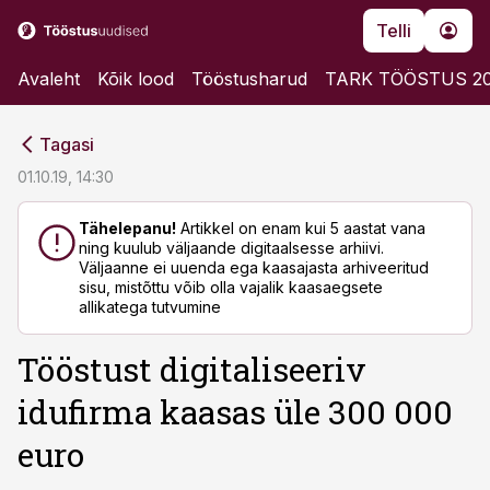
Telli
Avaleht
Kõik lood
Tööstusharud
TARK TÖÖSTUS 2
cebook
cebook
Tagasi
Twitter)
Twitter)
01.10.19, 14:30
kedIn
kedIn
Tähelepanu!
Artikkel on enam kui 5 aastat vana
ning kuulub väljaande digitaalsesse arhiivi.
ail
ail
Väljaanne ei uuenda ega kaasajasta arhiveeritud
sisu, mistõttu võib olla vajalik kaasaegsete
k
k
allikatega tutvumine
Tööstust digitaliseeriv
idufirma kaasas üle 300 000
euro