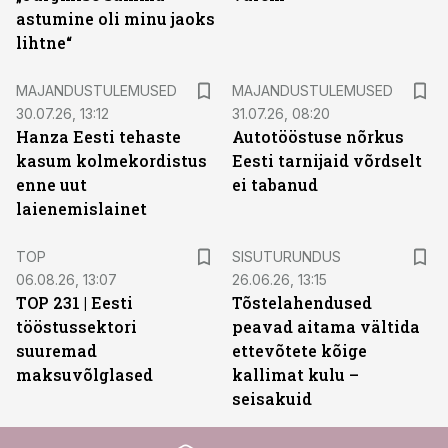
astumine oli minu jaoks
lihtne“
MAJANDUSTULEMUSED
MAJANDUSTULEMUSED
30.07.26, 13:12
31.07.26, 08:20
Hanza Eesti tehaste
Autotööstuse nõrkus
kasum kolmekordistus
Eesti tarnijaid võrdselt
enne uut
ei tabanud
laienemislainet
ST
TOP
SISUTURUNDUS
06.08.26, 13:07
26.06.26, 13:15
TOP 231 | Eesti
Tõstelahendused
tööstussektori
peavad aitama vältida
suuremad
ettevõtete kõige
maksuvõlglased
kallimat kulu –
seisakuid