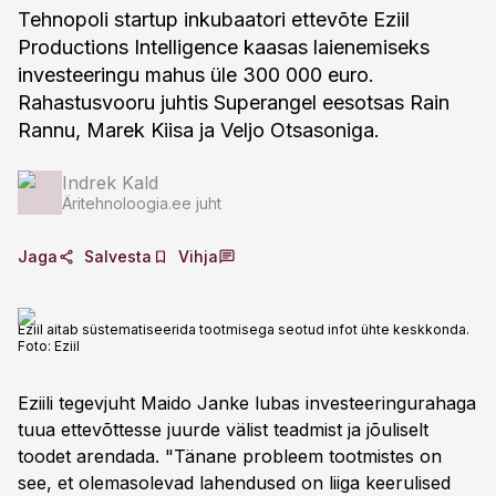
Tehnopoli startup inkubaatori ettevõte Eziil
Productions Intelligence kaasas laienemiseks
investeeringu mahus üle 300 000 euro.
Rahastusvooru juhtis Superangel eesotsas Rain
Rannu, Marek Kiisa ja Veljo Otsasoniga.
Indrek Kald
Äritehnoloogia.ee juht
Jaga
Salvesta
Vihja
Eziil aitab süstematiseerida tootmisega seotud infot ühte keskkonda.
Foto:
Eziil
Eziili tegevjuht Maido Janke lubas investeeringurahaga
tuua ettevõttesse juurde välist teadmist ja jõuliselt
toodet arendada. "Tänane probleem tootmistes on
see, et olemasolevad lahendused on liiga keerulised