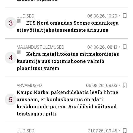
UUDISED
06.08.26, 10:29
3
ETS Nord omandas Soome omanikega
ettevõttelt jahutusseadmete ärisuuna
MAJANDUSTULEMUSED
04.08.26, 08:13
Kehra metallitööstus mitmekordistas
4
kasumi ja uus tootmishoone valmib
plaanitust varem
ARVAMUSED
06.08.26, 09:03
Kaupo Karba: pakendidebatis levib lihtne
5
arusaam, et korduskasutus on alati
keskkonnale parem. Analüüsid näitavad
teistsugust pilti
UUDISED
31.07.26, 09:45