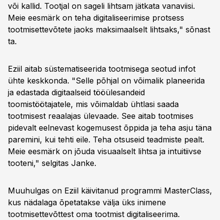
või kallid. Tootjal on sageli lihtsam jätkata vanaviisi.
Meie eesmärk on teha digitaliseerimise protsess
tootmisettevõtete jaoks maksimaalselt lihtsaks," sõnast
ta.
Eziil aitab süstematiseerida tootmisega seotud infot
ühte keskkonda. "Selle põhjal on võimalik planeerida
ja edastada digitaalseid tööülesandeid
toomistöötajatele, mis võimaldab ühtlasi saada
tootmisest reaalajas ülevaade. See aitab tootmises
pidevalt eelnevast kogemusest õppida ja teha asju täna
paremini, kui tehti eile. Teha otsuseid teadmiste pealt.
Meie eesmärk on jõuda visuaalselt lihtsa ja intuitiivse
tooteni," selgitas Janke.
Muuhulgas on Eziil käivitanud programmi MasterClass,
kus nädalaga õpetatakse välja üks inimene
tootmisettevõttest oma tootmist digitaliseerima.