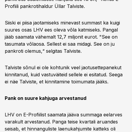
Profiili pankrotihaldur Üllar Talviste.
Siiski ei piisa jaotamiseks minevast summast ka kuigi
suures osas LHV ees oleva võla katmiseks. Pangal
jääb saamata vähemalt 12,7 miljonit eurot. "See on
tasumata võlaosa. Sellest ei saa midagi. See on ju
pankroti olemus,“ selgitas Talviste.
Talviste sõnul ei ole kohtunik veel jaotusettepanekut
kinnitanud, kuid vastuväiteid sellele ei esitatud. Seega
ei näe Talviste, et kinnitamine toimumata jääks.
Pank on suure kahjuga arvestanud
LHV on E-Profiilist saamata jääva summaga eelarves
varakult arvestanud. Panga teise kvartali aruandes
seisab, et hinnanguliste laenukahjumite katteks oli