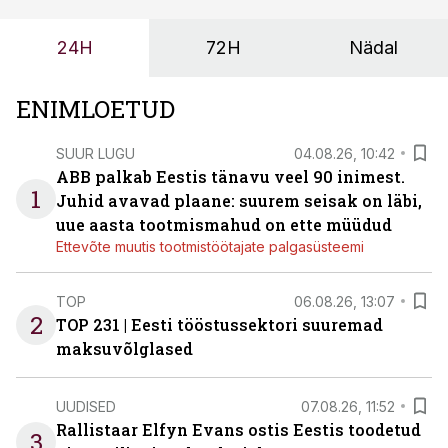
või hinnakirja järgi.
24H
72H
Nädal
ENIMLOETUD
SUUR LUGU
04.08.26, 10:42
ABB palkab Eestis tänavu veel 90 inimest.
1
Juhid avavad plaane: suurem seisak on läbi,
uue aasta tootmismahud on ette müüdud
Ettevõte muutis tootmistöötajate palgasüsteemi
TOP
06.08.26, 13:07
2
TOP 231 | Eesti tööstussektori suuremad
maksuvõlglased
UUDISED
07.08.26, 11:52
Rallistaar Elfyn Evans ostis Eestis toodetud
3