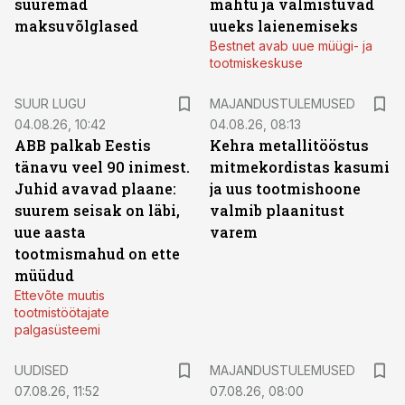
suuremad
mahtu ja valmistuvad
maksuvõlglased
uueks laienemiseks
Bestnet avab uue müügi- ja
tootmiskeskuse
SUUR LUGU
MAJANDUSTULEMUSED
04.08.26, 10:42
04.08.26, 08:13
ABB palkab Eestis
Kehra metallitööstus
tänavu veel 90 inimest.
mitmekordistas kasumi
Juhid avavad plaane:
ja uus tootmishoone
suurem seisak on läbi,
valmib plaanitust
uue aasta
varem
tootmismahud on ette
müüdud
Ettevõte muutis
tootmistöötajate
palgasüsteemi
UUDISED
MAJANDUSTULEMUSED
07.08.26, 11:52
07.08.26, 08:00