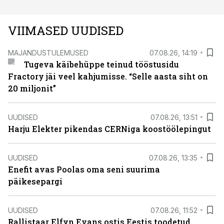
VIIMASED UUDISED
MAJANDUSTULEMUSED
07.08.26, 14:19
Tugeva käibehüppe teinud tööstusidu
Fractory jäi veel kahjumisse. “Selle aasta siht on
20 miljonit”
UUDISED
07.08.26, 13:51
Harju Elekter pikendas CERNiga koostöölepingut
UUDISED
07.08.26, 13:35
Enefit avas Poolas oma seni suurima
päikesepargi
UUDISED
07.08.26, 11:52
Rallistaar Elfyn Evans ostis Eestis toodetud