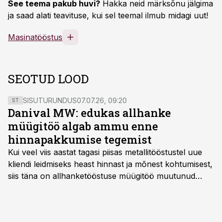
See teema pakub huvi?
Hakka neid märksõnu jälgima
ja saad alati teavituse, kui sel teemal ilmub midagi uut!
Masinatööstus
SEOTUD LOOD
SISUTURUNDUS
07.07.26, 09:20
ST
Danival MW: edukas allhanke
müügitöö algab ammu enne
hinnapakkumise tegemist
Kui veel viis aastat tagasi piisas metallitööstustel uue
kliendi leidmiseks heast hinnast ja mõnest kohtumisest,
siis täna on allhanketööstuse müügitöö muutunud
märksa pikemaks ja süsteemsemaks. Konkurents on
kasvanud, kliendid kaaluvad otsuseid põhjalikumalt
ning partnerit ei valita enam ainult tootmisvõimekuse