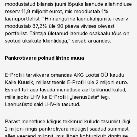
moodustatud bilansis juuni lõpuks laenude allahindluse
reserv 11,8 miljonit eurot, mis moodustab 1%
laenuportfellist. "Hinnanguline laenukahjumite reserv
moodustab 87,2% üle 90 päeva viivises olevast
portfellist. Tähtaja ületanud laenude osakaalu tõus on
seotud üksikute klientidega," seisab aruandes.
Pankrotivara polnud lihtne müüa
E-Profiili tervikvara omandas AKG Lootsi OÜ kaudu
Kalle Kuusik, millest teenis E-Profiil üle 2 miljoni euro.
Esmalt tuli aga tasuda menetluse ajal tekkinud kulud,
mille jaoks LHV ka E-Profiili „laenusüste“ tegi.
Laenusüstid said LHV-le tasutud.
Pärast menetluse käigus tekkinud kulude tasumist jäigi
2 miljoni ringis pankrotivara müügist saadud summast
alles veerand miljonit, mis läheb kohtunikult kinnituse