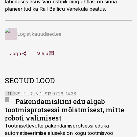
läheduses asuv Väo ristmik ning ühtlasi on sinna
planeeritud ka Rail Balticu Veneküla peatus.
Logistikauudised.ee
Jaga
Vihja
SEOTUD LOOD
SISUTURUNDUS
13.07.26, 14:36
ST
Pakendamisliini edu algab
tootmisprotsessi mõistmisest, mitte
roboti valimisest
Tootmisettevõtte pakendamisprotsessi eduka
automatiseerimise aluseks on kogu tootmisvoo