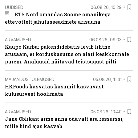
UUDISED
06.08.26, 10:29
ETS Nord omandas Soome omanikega
ettevõttelt jahutusseadmete ärisuuna
ARVAMUSED
06.08.26, 09:03
Kaupo Karba: pakendidebatis levib lihtne
arusaam, et korduskasutus on alati keskkonnale
parem. Analüüsid näitavad teistsugust pilti
MAJANDUSTULEMUSED
05.08.26, 11:41
HKFoods kasvatas kasumit kasvavast
kulusurvest hoolimata
ARVAMUSED
05.08.26, 10:40
Jane Oblikas: ärme anna odavalt ära ressurssi,
mille hind ajas kasvab