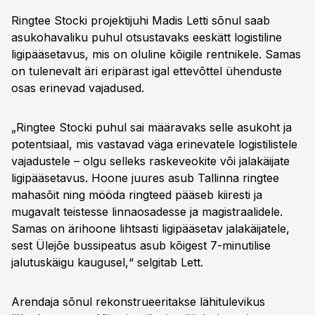
Ringtee Stocki projektijuhi Madis Letti sõnul saab
asukohavaliku puhul otsustavaks eeskätt logistiline
ligipääsetavus, mis on oluline kõigile rentnikele. Samas
on tulenevalt äri eripärast igal ettevõttel ühenduste
osas erinevad vajadused.
„Ringtee Stocki puhul sai määravaks selle asukoht ja
potentsiaal, mis vastavad väga erinevatele logistilistele
vajadustele – olgu selleks raskeveokite või jalakäijate
ligipääsetavus. Hoone juures asub Tallinna ringtee
mahasõit ning mööda ringteed pääseb kiiresti ja
mugavalt teistesse linnaosadesse ja magistraalidele.
Samas on ärihoone lihtsasti ligipääsetav jalakäijatele,
sest Ülejõe bussipeatus asub kõigest 7-minutilise
jalutuskäigu kaugusel,“ selgitab Lett.
Arendaja sõnul rekonstrueeritakse lähitulevikus