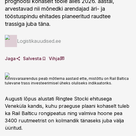
prognoosi kohaselt tööle alles 2026. aastal,
arvestavad nii mõnedki arendajad äri- ja
tööstuspindu ehitades planeeritud raudtee
trassiga juba täna.
Logistikauudised.ee
Jaga
Salvesta
Vihja
Kinnisvaraarendus peab mõtlema aastaid ette, mistõttu on Rail Baltica
tulevane trass investeerimisel üheks oluliseks indikaatoriks.
Augusti lõpus alustati Ringtee Stocki ehitusega
Veneküla kandis, kuhu praeguse plaani kohaselt tuleb
ka Rail Balticu rongipeatus ning valmiva hoone pea
3400 ruutmeetrist on kolmandik tänaseks juba välja
üüritud.