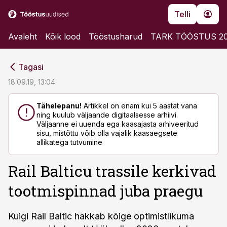
Telli
Avaleht
Kõik lood
Tööstusharud
TARK TÖÖSTUS 2
cebook
cebook
Tagasi
Twitter)
Twitter)
18.09.19, 13:04
kedIn
kedIn
Tähelepanu!
Artikkel on enam kui 5 aastat vana
ning kuulub väljaande digitaalsesse arhiivi.
ail
ail
Väljaanne ei uuenda ega kaasajasta arhiveeritud
sisu, mistõttu võib olla vajalik kaasaegsete
k
k
allikatega tutvumine
Rail Balticu trassile kerkivad
tootmispinnad juba praegu
Kuigi Rail Baltic hakkab kõige optimistlikuma