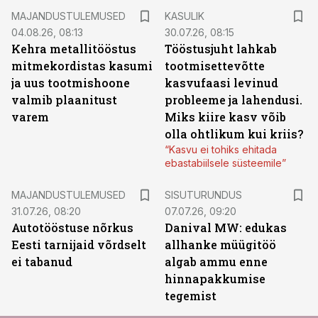
MAJANDUSTULEMUSED
KASULIK
04.08.26, 08:13
30.07.26, 08:15
Kehra metallitööstus
Tööstusjuht lahkab
mitmekordistas kasumi
tootmisettevõtte
ja uus tootmishoone
kasvufaasi levinud
valmib plaanitust
probleeme ja lahendusi.
varem
Miks kiire kasv võib
olla ohtlikum kui kriis?
“Kasvu ei tohiks ehitada
ebastabiilsele süsteemile”
ST
MAJANDUSTULEMUSED
SISUTURUNDUS
31.07.26, 08:20
07.07.26, 09:20
Autotööstuse nõrkus
Danival MW: edukas
Eesti tarnijaid võrdselt
allhanke müügitöö
ei tabanud
algab ammu enne
hinnapakkumise
tegemist