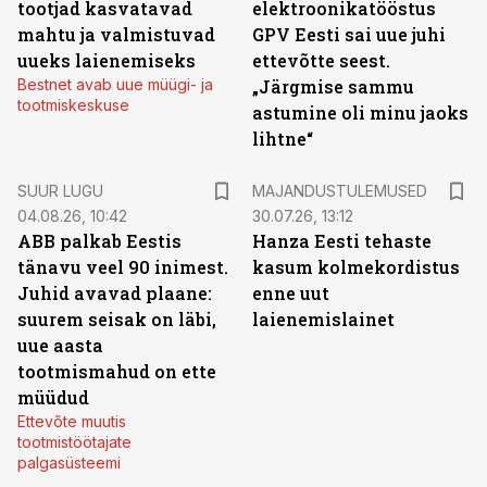
tootjad kasvatavad
elektroonikatööstus
mahtu ja valmistuvad
GPV Eesti sai uue juhi
uueks laienemiseks
ettevõtte seest.
Bestnet avab uue müügi- ja
„Järgmise sammu
tootmiskeskuse
astumine oli minu jaoks
lihtne“
SUUR LUGU
MAJANDUSTULEMUSED
04.08.26, 10:42
30.07.26, 13:12
ABB palkab Eestis
Hanza Eesti tehaste
tänavu veel 90 inimest.
kasum kolmekordistus
Juhid avavad plaane:
enne uut
suurem seisak on läbi,
laienemislainet
uue aasta
tootmismahud on ette
müüdud
Ettevõte muutis
tootmistöötajate
palgasüsteemi