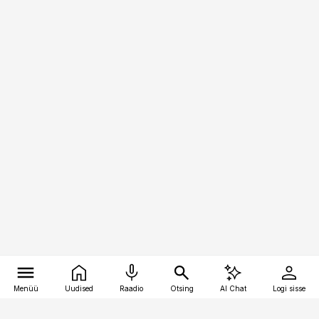
Menüü
Uudised
Raadio
Otsing
AI Chat
Logi sisse