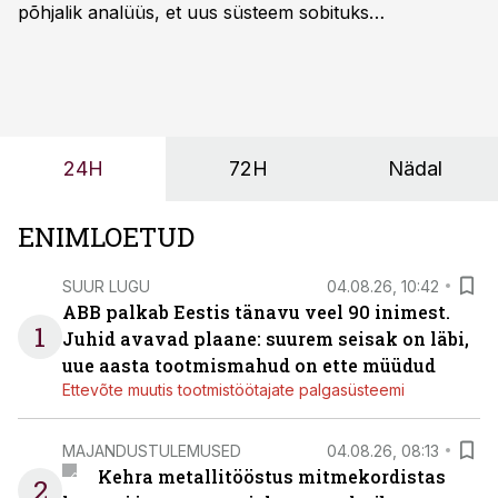
põhjalik analüüs, et uus süsteem sobituks
olemasolevasse keskkonda, aitaks vähendada
tööjõuvajadust ning oleks valmis ka ettevõtte
tulevasteks arenguteks. Lihtsalt roboti lisamine
enamasti oodatud tulemust ei too, nendib tootmise ja
tööstuse automatiseerimislahenduste arendaja Smitech
24H
72H
Nädal
OÜ tegevjuht Sander Mitendorf.
ENIMLOETUD
SUUR LUGU
04.08.26, 10:42
ABB palkab Eestis tänavu veel 90 inimest.
1
Juhid avavad plaane: suurem seisak on läbi,
uue aasta tootmismahud on ette müüdud
Ettevõte muutis tootmistöötajate palgasüsteemi
MAJANDUSTULEMUSED
04.08.26, 08:13
Kehra metallitööstus mitmekordistas
2