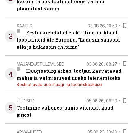
kasumi ja uus tootmishoone valmib
plaanitust varem
SAATED
03.08.26, 16:59
Eestis arendatud elektriline surfilaud
3
lööb laineid üle Euroopa. “Ladusin säästud
alla ja hakkasin ehitama”
MAJANDUSTULEMUSED
03.08.26, 08:27
Haagiseturg ärkab: tootjad kasvatavad
4
mahtu ja valmistuvad uueks laienemiseks
Bestnet avab uue müügi- ja tootmiskeskuse
UUDISED
05.08.26, 08:30
5
Tootmine vähenes juunis viiendat kuud
järjest
ARVAMUSED
05.08.26, 10:40