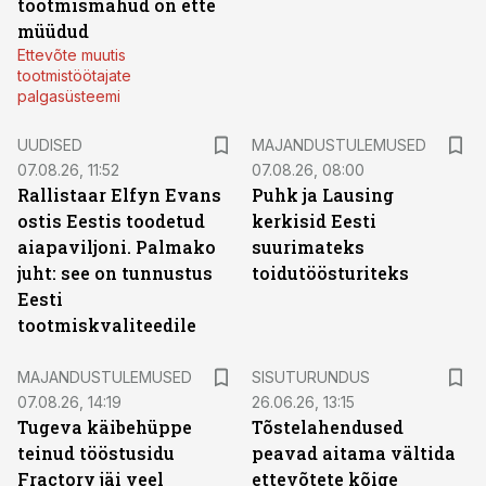
tootmismahud on ette
müüdud
Ettevõte muutis
tootmistöötajate
palgasüsteemi
UUDISED
MAJANDUSTULEMUSED
07.08.26, 11:52
07.08.26, 08:00
Rallistaar Elfyn Evans
Puhk ja Lausing
ostis Eestis toodetud
kerkisid Eesti
aiapaviljoni. Palmako
suurimateks
juht: see on tunnustus
toidutöösturiteks
Eesti
tootmiskvaliteedile
ST
MAJANDUSTULEMUSED
SISUTURUNDUS
07.08.26, 14:19
26.06.26, 13:15
Tugeva käibehüppe
Tõstelahendused
teinud tööstusidu
peavad aitama vältida
Fractory jäi veel
ettevõtete kõige