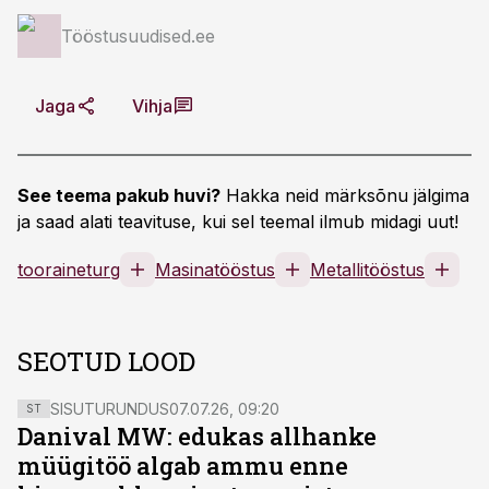
Tööstusuudised.ee
Jaga
Vihja
See teema pakub huvi?
Hakka neid märksõnu jälgima
ja saad alati teavituse, kui sel teemal ilmub midagi uut!
tooraineturg
Masinatööstus
Metallitööstus
SEOTUD LOOD
SISUTURUNDUS
07.07.26, 09:20
ST
Danival MW: edukas allhanke
müügitöö algab ammu enne