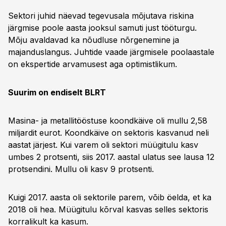
Sektori juhid näevad tegevusala mõjutava riskina
järgmise poole aasta jooksul samuti just tööturgu.
Mõju avaldavad ka nõudluse nõrgenemine ja
majanduslangus. Juhtide vaade järgmisele poolaastale
on ekspertide arvamusest aga optimistlikum.
Suurim on endiselt BLRT
Masina- ja metallitööstuse koondkäive oli mullu 2,58
miljardit eurot. Koondkäive on sektoris kasvanud neli
aastat järjest. Kui varem oli sektori müügitulu kasv
umbes 2 protsenti, siis 2017. aastal ulatus see lausa 12
protsendini. Mullu oli kasv 9 protsenti.
Kuigi 2017. aasta oli sektorile parem, võib öelda, et ka
2018 oli hea. Müügitulu kõrval kasvas selles sektoris
korralikult ka kasum.