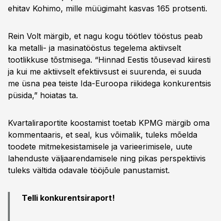
ehitav Kohimo, mille müügimaht kasvas 165 protsenti.
Rein Volt märgib, et nagu kogu töötlev tööstus peab
ka metalli- ja masinatööstus tegelema aktiivselt
tootlikkuse tõstmisega. “Hinnad Eestis tõusevad kiiresti
ja kui me aktiivselt efektiivsust ei suurenda, ei suuda
me üsna pea teiste Ida-Euroopa riikidega konkurentsis
püsida,” hoiatas ta.
Kvartaliraportite koostamist toetab KPMG märgib oma
kommentaaris, et seal, kus võimalik, tuleks mõelda
toodete mitmekesistamisele ja varieerimisele, uute
lahenduste väljaarendamisele ning pikas perspektiivis
tuleks vältida odavale tööjõule panustamist.
Telli konkurentsiraport!