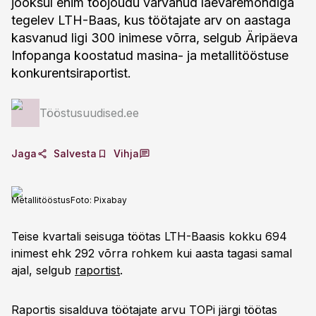
jooksul enim tööjõudu värvanud laevaremondiga
tegelev LTH-Baas, kus töötajate arv on aastaga
kasvanud ligi 300 inimese võrra, selgub Äripäeva
Infopanga koostatud masina- ja metallitööstuse
konkurentsiraportist.
Tööstusuudised.ee
Jaga
Salvesta
Vihja
Metallitööstus
Foto:
Pixabay
Teise kvartali seisuga töötas LTH-Baasis kokku 694
inimest ehk 292 võrra rohkem kui aasta tagasi samal
ajal, selgub
raportist
.
Raportis sisalduva töötajate arvu TOPi järgi töötas