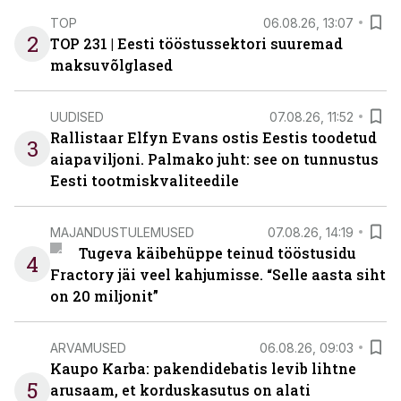
TOP
06.08.26, 13:07
2
TOP 231 | Eesti tööstussektori suuremad
maksuvõlglased
UUDISED
07.08.26, 11:52
Rallistaar Elfyn Evans ostis Eestis toodetud
3
aiapaviljoni. Palmako juht: see on tunnustus
Eesti tootmiskvaliteedile
MAJANDUSTULEMUSED
07.08.26, 14:19
Tugeva käibehüppe teinud tööstusidu
4
Fractory jäi veel kahjumisse. “Selle aasta siht
on 20 miljonit”
ARVAMUSED
06.08.26, 09:03
Kaupo Karba: pakendidebatis levib lihtne
5
arusaam, et korduskasutus on alati