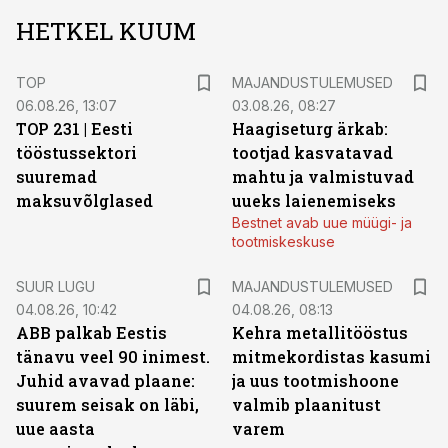
HETKEL KUUM
TOP
MAJANDUSTULEMUSED
06.08.26, 13:07
03.08.26, 08:27
TOP 231 | Eesti
Haagiseturg ärkab:
tööstussektori
tootjad kasvatavad
suuremad
mahtu ja valmistuvad
maksuvõlglased
uueks laienemiseks
Bestnet avab uue müügi- ja
tootmiskeskuse
SUUR LUGU
MAJANDUSTULEMUSED
04.08.26, 10:42
04.08.26, 08:13
ABB palkab Eestis
Kehra metallitööstus
tänavu veel 90 inimest.
mitmekordistas kasumi
Juhid avavad plaane:
ja uus tootmishoone
suurem seisak on läbi,
valmib plaanitust
uue aasta
varem