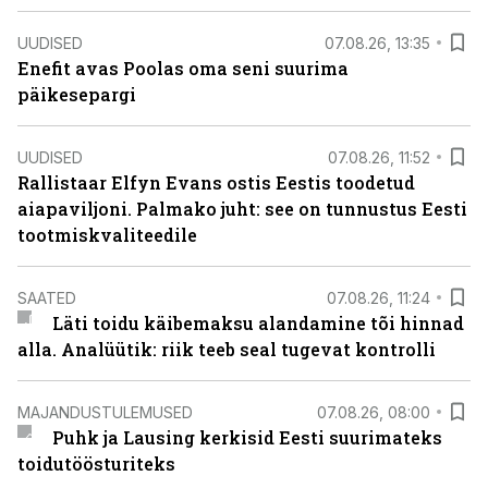
UUDISED
07.08.26, 13:35
Enefit avas Poolas oma seni suurima
päikesepargi
UUDISED
07.08.26, 11:52
Rallistaar Elfyn Evans ostis Eestis toodetud
aiapaviljoni. Palmako juht: see on tunnustus Eesti
tootmiskvaliteedile
SAATED
07.08.26, 11:24
Läti toidu käibemaksu alandamine tõi hinnad
alla. Analüütik: riik teeb seal tugevat kontrolli
MAJANDUSTULEMUSED
07.08.26, 08:00
Puhk ja Lausing kerkisid Eesti suurimateks
toidutöösturiteks