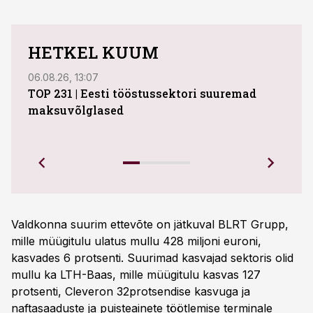
HETKEL KUUM
06.08.26, 13:07
04.08
TOP 231 | Eesti tööstussektori suuremad
ABB 
maksuvõlglased
Juhi
uue 
Ettev
Valdkonna suurim ettevõte on jätkuval BLRT Grupp,
mille müügitulu ulatus mullu 428 miljoni euroni,
kasvades 6 protsenti. Suurimad kasvajad sektoris olid
mullu ka LTH-Baas, mille müügitulu kasvas 127
protsenti, Cleveron 32protsendise kasvuga ja
naftasaaduste ja puisteainete töötlemise terminale