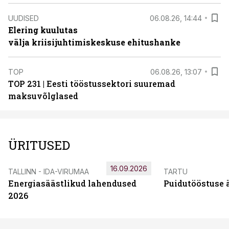
UUDISED
06.08.26, 14:44
Elering kuulutas
välja kriisijuhtimiskeskuse ehitushanke
TOP
06.08.26, 13:07
TOP 231 | Eesti tööstussektori suuremad
maksuvõlglased
ÜRITUSED
16.09.2026
TALLINN - IDA-VIRUMAA
TARTU
Energiasäästlikud lahendused
Puidutööstuse 
2026