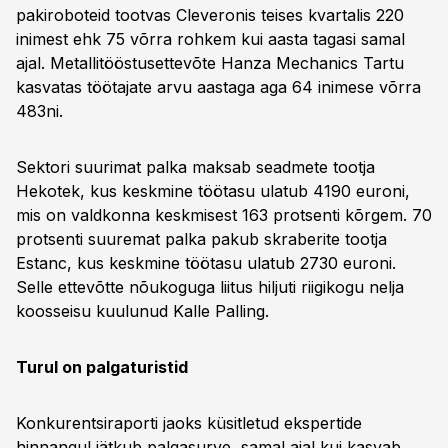
pakiroboteid tootvas Cleveronis teises kvartalis 220
inimest ehk 75 võrra rohkem kui aasta tagasi samal
ajal. Metallitööstusettevõte Hanza Mechanics Tartu
kasvatas töötajate arvu aastaga aga 64 inimese võrra
483ni.
Sektori suurimat palka maksab seadmete tootja
Hekotek, kus keskmine töötasu ulatub 4190 euroni,
mis on valdkonna keskmisest 163 protsenti kõrgem. 70
protsenti suuremat palka pakub skraberite tootja
Estanc, kus keskmine töötasu ulatub 2730 euroni.
Selle ettevõtte nõukoguga liitus hiljuti riigikogu nelja
koosseisu kuulunud Kalle Palling.
Turul on palgaturistid
Konkurentsiraporti jaoks küsitletud ekspertide
hinnangul jätkub palgasurve, samal ajal kui kasvab