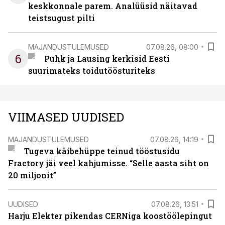
keskkonnale parem. Analüüsid näitavad
teistsugust pilti
MAJANDUSTULEMUSED
07.08.26, 08:00
6
Puhk ja Lausing kerkisid Eesti
suurimateks toidutöösturiteks
VIIMASED UUDISED
MAJANDUSTULEMUSED
07.08.26, 14:19
Tugeva käibehüppe teinud tööstusidu
Fractory jäi veel kahjumisse. “Selle aasta siht on
20 miljonit”
UUDISED
07.08.26, 13:51
Harju Elekter pikendas CERNiga koostöölepingut