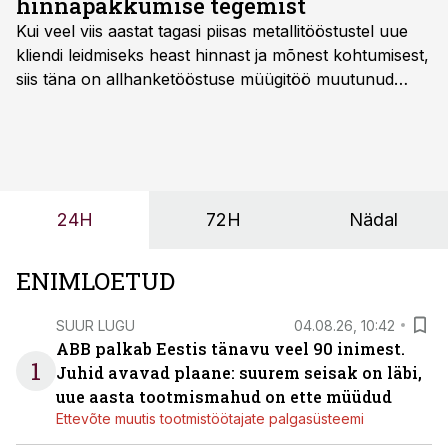
hinnapakkumise tegemist
Kui veel viis aastat tagasi piisas metallitööstustel uue
kliendi leidmiseks heast hinnast ja mõnest kohtumisest,
siis täna on allhanketööstuse müügitöö muutunud
märksa pikemaks ja süsteemsemaks. Konkurents on
kasvanud, kliendid kaaluvad otsuseid põhjalikumalt
ning partnerit ei valita enam ainult tootmisvõimekuse
või hinnakirja järgi.
24H
72H
Nädal
ENIMLOETUD
SUUR LUGU
04.08.26, 10:42
ABB palkab Eestis tänavu veel 90 inimest.
1
Juhid avavad plaane: suurem seisak on läbi,
uue aasta tootmismahud on ette müüdud
Ettevõte muutis tootmistöötajate palgasüsteemi