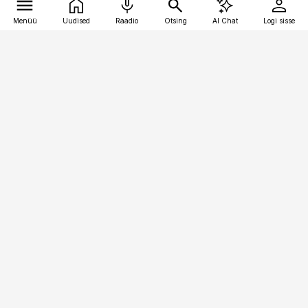
Menüü
Uudised
Raadio
Otsing
AI Chat
Logi sisse
Vana-Lõuna 39/1, 19094 Tallinn
(+372) 667 0111
toostusuudised@toostusuudised.ee
Telli
Reklaam
Firmast
Sisu kasutamisõigused
Ajakirjaniku
eetikakoodeks
Üldtingimused
Privaatsustingimused
Küpsiste poliitika
KKK
Eesti Meediaettevõtete
Eelistuste haldamine
Liit