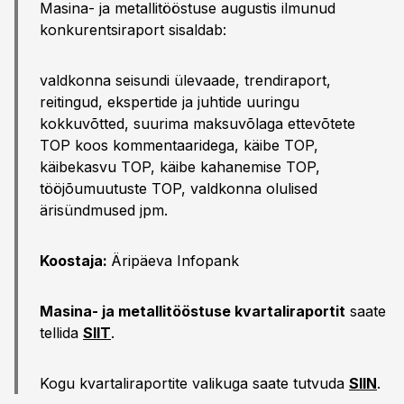
Masina- ja metallitööstuse augustis ilmunud
konkurentsiraport sisaldab:
valdkonna seisundi ülevaade, trendiraport,
reitingud, ekspertide ja juhtide uuringu
kokkuvõtted, suurima maksuvõlaga ettevõtete
TOP koos kommentaaridega, käibe TOP,
käibekasvu TOP, käibe kahanemise TOP,
tööjõumuutuste TOP, valdkonna olulised
ärisündmused jpm.
Koostaja:
Äripäeva Infopank
Masina- ja metallitööstuse kvartaliraportit
saate
tellida
SIIT
.
Kogu kvartaliraportite valikuga saate tutvuda
SIIN
.