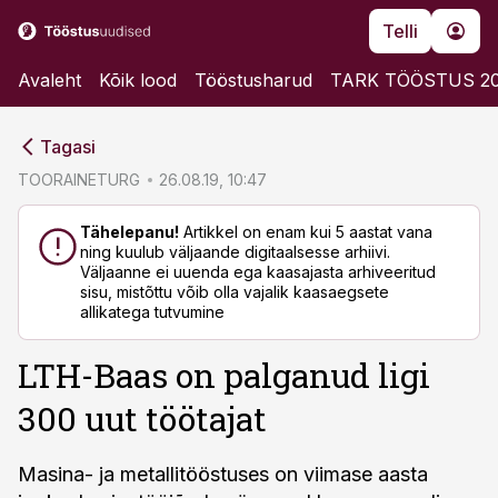
Telli
Avaleht
Kõik lood
Tööstusharud
TARK TÖÖSTUS 2
cebook
cebook
Tagasi
Twitter)
Twitter)
TOORAINETURG
26.08.19, 10:47
kedIn
kedIn
Tähelepanu!
Artikkel on enam kui 5 aastat vana
ning kuulub väljaande digitaalsesse arhiivi.
ail
ail
Väljaanne ei uuenda ega kaasajasta arhiveeritud
sisu, mistõttu võib olla vajalik kaasaegsete
k
k
allikatega tutvumine
LTH-Baas on palganud ligi
300 uut töötajat
Masina- ja metallitööstuses on viimase aasta