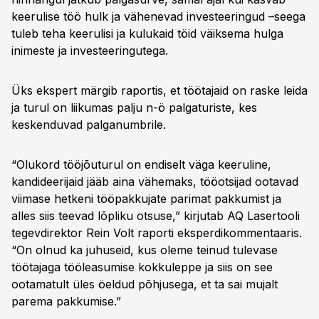
keerulise töö hulk ja vähenevad investeeringud –seega
tuleb teha keerulisi ja kulukaid töid väiksema hulga
inimeste ja investeeringutega.
Üks ekspert märgib raportis, et töötajaid on raske leida
ja turul on liikumas palju n-ö palgaturiste, kes
keskenduvad palganumbrile.
“Olukord tööjõuturul on endiselt väga keeruline,
kandideerijaid jääb aina vähemaks, tööotsijad ootavad
viimase hetkeni tööpakkujate parimat pakkumist ja
alles siis teevad lõpliku otsuse,” kirjutab AQ Lasertooli
tegevdirektor Rein Volt raporti eksperdikommentaaris.
“On olnud ka juhuseid, kus oleme teinud tulevase
töötajaga tööleasumise kokkuleppe ja siis on see
ootamatult üles öeldud põhjusega, et ta sai mujalt
parema pakkumise.”