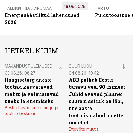
16.09.2026
TALLINN - IDA-VIRUMAA
TARTU
Energiasäästlikud lahendused
Puidutööstuse 
2026
HETKEL KUUM
MAJANDUSTULEMUSED
SUUR LUGU
03.08.26, 08:27
04.08.26, 10:42
Haagiseturg ärkab:
ABB palkab Eestis
tootjad kasvatavad
tänavu veel 90 inimest.
mahtu ja valmistuvad
Juhid avavad plaane:
uueks laienemiseks
suurem seisak on läbi,
Bestnet avab uue müügi- ja
uue aasta
tootmiskeskuse
tootmismahud on ette
müüdud
Ettevõte muutis