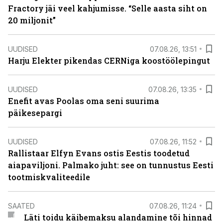
Fractory jäi veel kahjumisse. “Selle aasta siht on
20 miljonit”
UUDISED
07.08.26, 13:51
Harju Elekter pikendas CERNiga koostöölepingut
UUDISED
07.08.26, 13:35
Enefit avas Poolas oma seni suurima
päikesepargi
UUDISED
07.08.26, 11:52
Rallistaar Elfyn Evans ostis Eestis toodetud
aiapaviljoni. Palmako juht: see on tunnustus Eesti
tootmiskvaliteedile
SAATED
07.08.26, 11:24
Läti toidu käibemaksu alandamine tõi hinnad