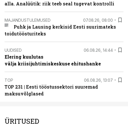
alla. Analüütik: riik teeb seal tugevat kontrolli
MAJANDUSTULEMUSED
07.08.26, 08:00
Puhk ja Lausing kerkisid Eesti suurimateks
toidutöösturiteks
UUDISED
06.08.26, 14:44
Elering kuulutas
välja kriisijuhtimiskeskuse ehitushanke
TOP
06.08.26, 13:07
TOP 231 | Eesti tööstussektori suuremad
maksuvõlglased
ÜRITUSED