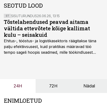
SEOTUD LOOD
SISUTURUNDUS
26.06.26, 13:15
ST
Tõstelahendused peavad aitama
vältida ettevõtete kõige kallimat
kulu – seisakuid
Ehitus-, tööstus- ja logistikasektoris räägitakse täna
palju efektiivsusest, kuid praktikas määravad töö
tempo sageli hoopis seadmed, mille töökindlusest
sõltub kogu objekti või tootmise sujuvus. Kui tõstuk
seisab, töö katkeb või masin ei vasta töötingimustele,
ei tähenda see ettevõtte jaoks ainult tehnilist
probleemi, vaid otsest rahalist kulu, venivaid tähtaegu
ja suuremaid riske tööohutusele.
24H
72H
Nädal
ENIMLOETUD