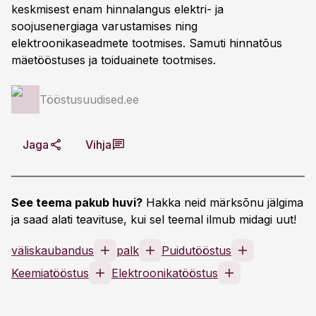
keskmisest enam hinnalangus elektri- ja
soojusenergiaga varustamises ning
elektroonikaseadmete tootmises. Samuti hinnatõus
mäetööstuses ja toiduainete tootmises.
Tööstusuudised.ee
Jaga
Vihja
See teema pakub huvi?
Hakka neid märksõnu jälgima
ja saad alati teavituse, kui sel teemal ilmub midagi uut!
väliskaubandus
palk
Puidutööstus
Keemiatööstus
Elektroonikatööstus