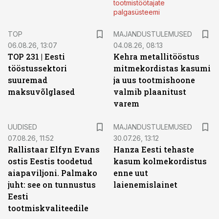
tootmistöötajate
palgasüsteemi
TOP
MAJANDUSTULEMUSED
06.08.26, 13:07
04.08.26, 08:13
TOP 231 | Eesti
Kehra metallitööstus
tööstussektori
mitmekordistas kasumi
suuremad
ja uus tootmishoone
maksuvõlglased
valmib plaanitust
varem
UUDISED
MAJANDUSTULEMUSED
07.08.26, 11:52
30.07.26, 13:12
Rallistaar Elfyn Evans
Hanza Eesti tehaste
ostis Eestis toodetud
kasum kolmekordistus
aiapaviljoni. Palmako
enne uut
juht: see on tunnustus
laienemislainet
Eesti
tootmiskvaliteedile