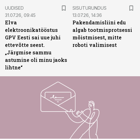
ST
UUDISED
SISUTURUNDUS
31.07.26, 09:45
13.07.26, 14:36
Elva
Pakendamisliini edu
elektroonikatööstus
algab tootmisprotsessi
GPV Eesti sai uue juhi
mõistmisest, mitte
ettevõtte seest.
roboti valimisest
„Järgmise sammu
astumine oli minu jaoks
lihtne“