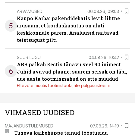
ARVAMUSED
06.08.26, 09:03
Kaupo Karba: pakendidebatis levib lihtne
5
arusaam, et korduskasutus on alati
keskkonnale parem. Analüüsid näitavad
teistsugust pilti
SUUR LUGU
04.08.26, 10:42
ABB palkab Eestis tänavu veel 90 inimest.
6
Juhid avavad plaane: suurem seisak on läbi,
uue aasta tootmismahud on ette müüdud
Ettevõte muutis tootmistöötajate palgasüsteemi
VIIMASED UUDISED
MAJANDUSTULEMUSED
07.08.26, 14:19
Tugeva käibehüppe teinud tööstusidu