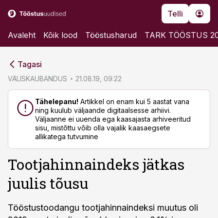
Telli
Avaleht
Kõik lood
Tööstusharud
TARK TÖÖSTUS 2
cebook
cebook
Tagasi
Twitter)
Twitter)
VÄLISKAUBANDUS
21.08.19, 09:22
kedIn
kedIn
Tähelepanu!
Artikkel on enam kui 5 aastat vana
ning kuulub väljaande digitaalsesse arhiivi.
ail
ail
Väljaanne ei uuenda ega kaasajasta arhiveeritud
sisu, mistõttu võib olla vajalik kaasaegsete
k
k
allikatega tutvumine
Tootjahinnaindeks jätkas
juulis tõusu
Tööstustoodangu tootjahinnaindeksi muutus oli