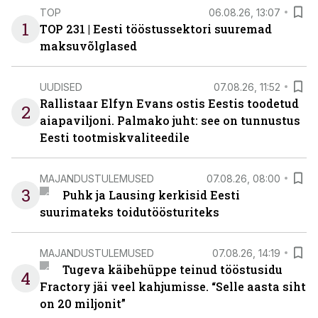
TOP
06.08.26, 13:07
1
TOP 231 | Eesti tööstussektori suuremad
maksuvõlglased
UUDISED
07.08.26, 11:52
Rallistaar Elfyn Evans ostis Eestis toodetud
2
aiapaviljoni. Palmako juht: see on tunnustus
Eesti tootmiskvaliteedile
MAJANDUSTULEMUSED
07.08.26, 08:00
3
Puhk ja Lausing kerkisid Eesti
suurimateks toidutöösturiteks
MAJANDUSTULEMUSED
07.08.26, 14:19
Tugeva käibehüppe teinud tööstusidu
4
Fractory jäi veel kahjumisse. “Selle aasta siht
on 20 miljonit”