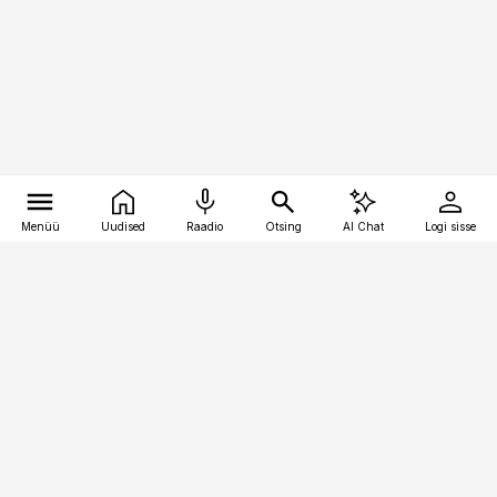
Menüü
Uudised
Raadio
Otsing
AI Chat
Logi sisse
Vana-Lõuna 39/1, 19094 Tallinn
(+372) 667 0111
toostusuudised@toostusuudised.ee
Telli
Reklaam
Firmast