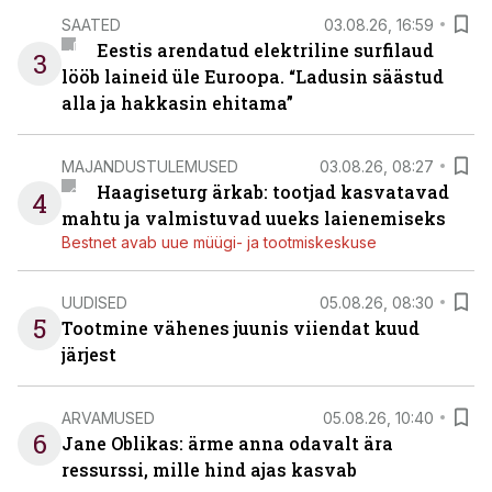
SAATED
03.08.26, 16:59
Eestis arendatud elektriline surfilaud
3
lööb laineid üle Euroopa. “Ladusin säästud
alla ja hakkasin ehitama”
MAJANDUSTULEMUSED
03.08.26, 08:27
Haagiseturg ärkab: tootjad kasvatavad
4
mahtu ja valmistuvad uueks laienemiseks
Bestnet avab uue müügi- ja tootmiskeskuse
UUDISED
05.08.26, 08:30
5
Tootmine vähenes juunis viiendat kuud
järjest
ARVAMUSED
05.08.26, 10:40
6
Jane Oblikas: ärme anna odavalt ära
ressurssi, mille hind ajas kasvab