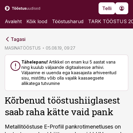
Telli
Avaleht
Kõik lood
Tööstusharud
TARK TÖÖSTUS 2
cebook
cebook
Tagasi
Twitter)
Twitter)
MASINATÖÖSTUS
05.08.19, 09:27
kedIn
kedIn
Tähelepanu!
Artikkel on enam kui 5 aastat vana
ning kuulub väljaande digitaalsesse arhiivi.
ail
ail
Väljaanne ei uuenda ega kaasajasta arhiveeritud
sisu, mistõttu võib olla vajalik kaasaegsete
k
k
allikatega tutvumine
Kõrbenud tööstushiiglasest
saab raha kätte vaid pank
Metallitööstuse E-Profiil pankrotimenetluses on