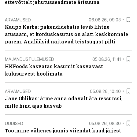
ettevõttelt jahutusseadmete ärisuuna
ARVAMUSED
06.08.26, 09:03
Kaupo Karba: pakendidebatis levib lihtne
arusaam, et korduskasutus on alati keskkonnale
parem. Analüüsid näitavad teistsugust pilti
MAJANDUSTULEMUSED
05.08.26, 11:41
HKFoods kasvatas kasumit kasvavast
kulusurvest hoolimata
ARVAMUSED
05.08.26, 10:40
Jane Oblikas: ärme anna odavalt ära ressurssi,
mille hind ajas kasvab
UUDISED
05.08.26, 08:30
Tootmine vähenes juunis viiendat kuud järjest