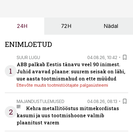
ei tähenda see ettevõtte jaoks ainult tehnilist
probleemi, vaid otsest rahalist kulu, venivaid tähtaegu
ja suuremaid riske tööohutusele.
24H
72H
Nädal
ENIMLOETUD
SUUR LUGU
04.08.26, 10:42
ABB palkab Eestis tänavu veel 90 inimest.
1
Juhid avavad plaane: suurem seisak on läbi,
uue aasta tootmismahud on ette müüdud
Ettevõte muutis tootmistöötajate palgasüsteemi
MAJANDUSTULEMUSED
04.08.26, 08:13
Kehra metallitööstus mitmekordistas
2
kasumi ja uus tootmishoone valmib
plaanitust varem