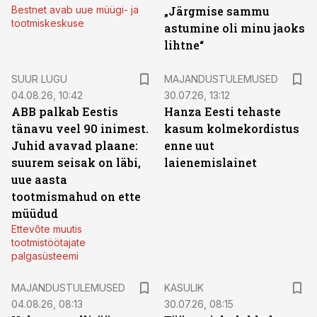
Bestnet avab uue müügi- ja
„Järgmise sammu
tootmiskeskuse
astumine oli minu jaoks
lihtne“
SUUR LUGU
MAJANDUSTULEMUSED
04.08.26, 10:42
30.07.26, 13:12
ABB palkab Eestis
Hanza Eesti tehaste
tänavu veel 90 inimest.
kasum kolmekordistus
Juhid avavad plaane:
enne uut
suurem seisak on läbi,
laienemislainet
uue aasta
tootmismahud on ette
müüdud
Ettevõte muutis
tootmistöötajate
palgasüsteemi
MAJANDUSTULEMUSED
KASULIK
04.08.26, 08:13
30.07.26, 08:15