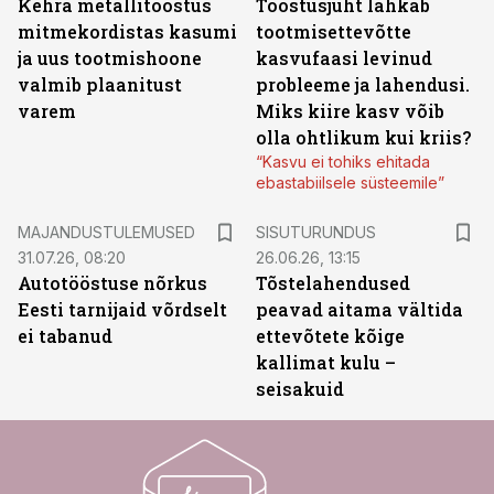
Kehra metallitööstus
Tööstusjuht lahkab
mitmekordistas kasumi
tootmisettevõtte
ja uus tootmishoone
kasvufaasi levinud
valmib plaanitust
probleeme ja lahendusi.
varem
Miks kiire kasv võib
olla ohtlikum kui kriis?
“Kasvu ei tohiks ehitada
ebastabiilsele süsteemile”
ST
MAJANDUSTULEMUSED
SISUTURUNDUS
31.07.26, 08:20
26.06.26, 13:15
Autotööstuse nõrkus
Tõstelahendused
Eesti tarnijaid võrdselt
peavad aitama vältida
ei tabanud
ettevõtete kõige
kallimat kulu –
seisakuid