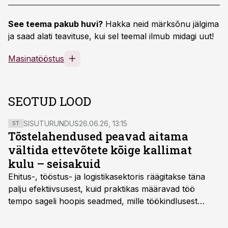
See teema pakub huvi?
Hakka neid märksõnu jälgima
ja saad alati teavituse, kui sel teemal ilmub midagi uut!
Masinatööstus
SEOTUD LOOD
SISUTURUNDUS
26.06.26, 13:15
ST
Tõstelahendused peavad aitama
vältida ettevõtete kõige kallimat
kulu – seisakuid
Ehitus-, tööstus- ja logistikasektoris räägitakse täna
palju efektiivsusest, kuid praktikas määravad töö
tempo sageli hoopis seadmed, mille töökindlusest
sõltub kogu objekti või tootmise sujuvus. Kui tõstuk
seisab, töö katkeb või masin ei vasta töötingimustele,