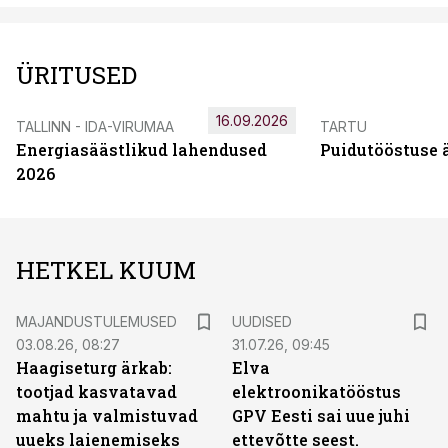
ÜRITUSED
16.09.2026
TALLINN - IDA-VIRUMAA
TARTU
Energiasäästlikud lahendused
Puidutööstuse 
2026
HETKEL KUUM
MAJANDUSTULEMUSED
UUDISED
03.08.26, 08:27
31.07.26, 09:45
Haagiseturg ärkab:
Elva
tootjad kasvatavad
elektroonikatööstus
mahtu ja valmistuvad
GPV Eesti sai uue juhi
uueks laienemiseks
ettevõtte seest.