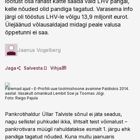
lootust osa rahast kätte saada vaid LHV pangal,
kelle nõuded olid pandiga tagatud. Varasema info
järgi oli tööstus LHV-le võlgu 13,9 miljonit eurot.
Ülejäänud võlausaldajad midagi peale valusa
õppetunni ei saa.
Jaanus Vogelberg
Jaga
Salvesta
Vihja
Paremad ajad – E-Profiili uue tootmishoone avamine Paldiskis 2014.
aastal. Vasakult omanikud Lembit Soe ja Toomas Jõgi.
Foto:
Raigo Pajula
Pankrotihaldur Üllar Talviste sõnul ei jäta seadus,
nagu sellistel puhkudel ikka, lihtsalt teist võimalust –
pankrotivara müügil rahuldatakse esmalt 1. järgu ehk
pandiga tagatud nõuded. Kuna mullu jaanuaris