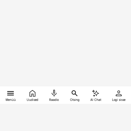
Menüü
Uudised
Raadio
Otsing
AI Chat
Logi sisse
Vana-Lõuna 39/1, 19094 Tallinn