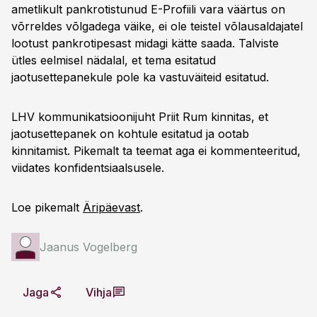
ametlikult pankrotistunud E-Profiili vara väärtus on
võrreldes võlgadega väike, ei ole teistel võlausaldajatel
lootust pankrotipesast midagi kätte saada. Talviste
ütles eelmisel nädalal, et tema esitatud
jaotusettepanekule pole ka vastuväiteid esitatud.
LHV kommunikatsioonijuht Priit Rum kinnitas, et
jaotusettepanek on kohtule esitatud ja ootab
kinnitamist. Pikemalt ta teemat aga ei kommenteeritud,
viidates konfidentsiaalsusele.
Loe pikemalt
Äripäevast
.
Jaanus Vogelberg
Jaga
Vihja