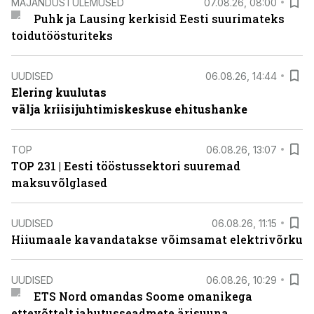
MAJANDUSTULEMUSED
07.08.26, 08:00
Puhk ja Lausing kerkisid Eesti suurimateks
toidutöösturiteks
UUDISED
06.08.26, 14:44
Elering kuulutas
välja kriisijuhtimiskeskuse ehitushanke
TOP
06.08.26, 13:07
TOP 231 | Eesti tööstussektori suuremad
maksuvõlglased
UUDISED
06.08.26, 11:15
Hiiumaale kavandatakse võimsamat elektrivõrku
UUDISED
06.08.26, 10:29
ETS Nord omandas Soome omanikega
ettevõttelt jahutusseadmete ärisuuna