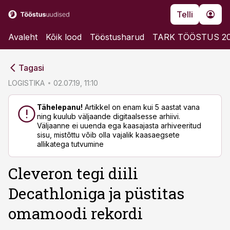
Telli
Avaleht
Kõik lood
Tööstusharud
TARK TÖÖSTUS 2
cebook
cebook
Tagasi
Twitter)
Twitter)
LOGISTIKA
02.07.19, 11:10
kedIn
kedIn
Tähelepanu!
Artikkel on enam kui 5 aastat vana
ning kuulub väljaande digitaalsesse arhiivi.
ail
ail
Väljaanne ei uuenda ega kaasajasta arhiveeritud
sisu, mistõttu võib olla vajalik kaasaegsete
k
k
allikatega tutvumine
Cleveron tegi diili
Decathloniga ja püstitas
omamoodi rekordi