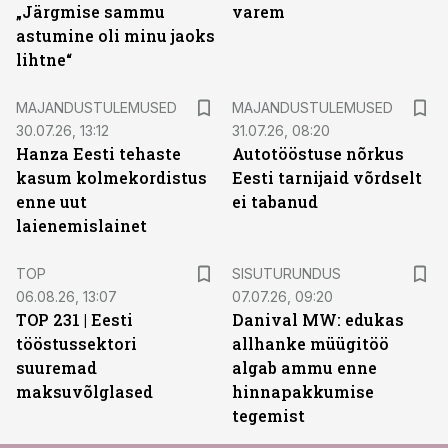
„Järgmise sammu
varem
astumine oli minu jaoks
lihtne“
MAJANDUSTULEMUSED
MAJANDUSTULEMUSED
30.07.26, 13:12
31.07.26, 08:20
Hanza Eesti tehaste
Autotööstuse nõrkus
kasum kolmekordistus
Eesti tarnijaid võrdselt
enne uut
ei tabanud
laienemislainet
ST
TOP
SISUTURUNDUS
06.08.26, 13:07
07.07.26, 09:20
TOP 231 | Eesti
Danival MW: edukas
tööstussektori
allhanke müügitöö
suuremad
algab ammu enne
maksuvõlglased
hinnapakkumise
tegemist