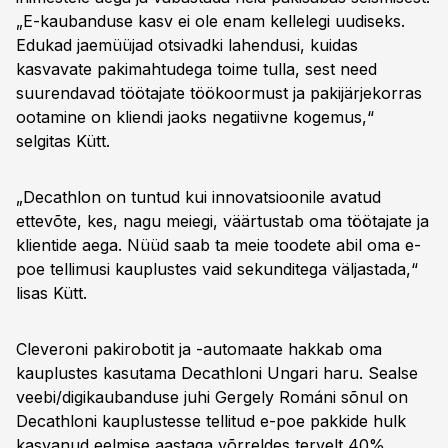
„E-kaubanduse kasv ei ole enam kellelegi uudiseks.
Edukad jaemüüjad otsivadki lahendusi, kuidas
kasvavate pakimahtudega toime tulla, sest need
suurendavad töötajate töökoormust ja pakijärjekorras
ootamine on kliendi jaoks negatiivne kogemus,“
selgitas Kütt.
„Decathlon on tuntud kui innovatsioonile avatud
ettevõte, kes, nagu meiegi, väärtustab oma töötajate ja
klientide aega. Nüüd saab ta meie toodete abil oma e-
poe tellimusi kauplustes vaid sekunditega väljastada,“
lisas Kütt.
Cleveroni pakirobotit ja -automaate hakkab oma
kauplustes kasutama Decathloni Ungari haru. Sealse
veebi/digikaubanduse juhi Gergely Románi sõnul on
Decathloni kauplustesse tellitud e-poe pakkide hulk
kasvanud eelmise aastaga võrreldes tervelt 40%.