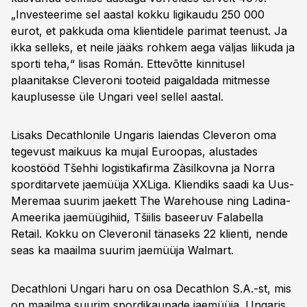
„Investeerime sel aastal kokku ligikaudu 250 000
eurot, et pakkuda oma klientidele parimat teenust. Ja
ikka selleks, et neile jääks rohkem aega väljas liikuda ja
sporti teha,“ lisas Román. Ettevõtte kinnitusel
plaanitakse Cleveroni tooteid paigaldada mitmesse
kauplusesse üle Ungari veel sellel aastal.
Lisaks Decathlonile Ungaris laiendas Cleveron oma
tegevust maikuus ka mujal Euroopas, alustades
koostööd Tšehhi logistikafirma Zàsilkovna ja Norra
sporditarvete jaemüüja XXLiga. Kliendiks saadi ka Uus-
Meremaa suurim jaekett The Warehouse ning Ladina-
Ameerika jaemüügihiid, Tšiilis baseeruv Falabella
Retail. Kokku on Cleveronil tänaseks 22 klienti, nende
seas ka maailma suurim jaemüüja Walmart.
Decathloni Ungari haru on osa Decathlon S.A.-st, mis
on maailma suurim spordikaupade jaemüüja. Ungaris