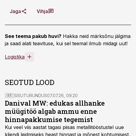
Jaga
Vihja
See teema pakub huvi?
Hakka neid märksõnu jälgima
ja saad alati teavituse, kui sel teemal ilmub midagi uut!
Logistika
SEOTUD LOOD
SISUTURUNDUS
07.07.26, 09:20
ST
Danival MW: edukas allhanke
müügitöö algab ammu enne
hinnapakkumise tegemist
Kui veel viis aastat tagasi piisas metallitööstustel uue
kliendi leidmiseks heast hinnast ja mõnest kohtumisest,