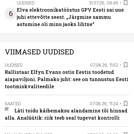
UUDISED
31.07.26, 09:45
Elva elektroonikatööstus GPV Eesti sai uue
6
juhi ettevõtte seest. „Järgmise sammu
astumine oli minu jaoks lihtne“
VIIMASED UUDISED
UUDISED
07.08.26, 11:52
Rallistaar Elfyn Evans ostis Eestis toodetud
aiapaviljoni. Palmako juht: see on tunnustus Eesti
tootmiskvaliteedile
SAATED
07.08.26, 11:24
Läti toidu käibemaksu alandamine tõi hinnad
alla. Analüütik: riik teeb seal tugevat kontrolli