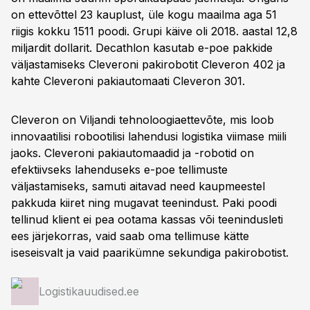
on ettevõttel 23 kauplust, üle kogu maailma aga 51
riigis kokku 1511 poodi. Grupi käive oli 2018. aastal 12,8
miljardit dollarit. Decathlon kasutab e-poe pakkide
väljastamiseks Cleveroni pakirobotit Cleveron 402 ja
kahte Cleveroni pakiautomaati Cleveron 301.
Cleveron on Viljandi tehnoloogiaettevõte, mis loob
innovaatilisi robootilisi lahendusi logistika viimase miili
jaoks. Cleveroni pakiautomaadid ja -robotid on
efektiivseks lahenduseks e-poe tellimuste
väljastamiseks, samuti aitavad need kaupmeestel
pakkuda kiiret ning mugavat teenindust. Paki poodi
tellinud klient ei pea ootama kassas või teenindusleti
ees järjekorras, vaid saab oma tellimuse kätte
iseseisvalt ja vaid paarikümne sekundiga pakirobotist.
Logistikauudised.ee