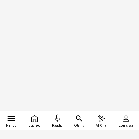
Menüü
Uudised
Raadio
Otsing
AI Chat
Logi sisse