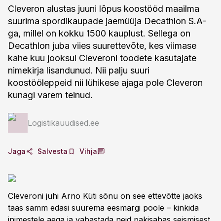
Cleveron alustas juuni lõpus koostööd maailma
suurima spordikaupade jaemüüja Decathlon S.A-
ga, millel on kokku 1500 kauplust. Sellega on
Decathlon juba viies suurettevõte, kes viimase
kahe kuu jooksul Cleveroni toodete kasutajate
nimekirja lisandunud. Nii palju suuri
koostööleppeid nii lühikese ajaga pole Cleveron
kunagi varem teinud.
Logistikauudised.ee
Jaga
Salvesta
Vihja
Cleveroni juhi Arno Küti sõnu on see ettevõtte jaoks
taas samm edasi suurema eesmärgi poole – kinkida
inimestele aega ja vabastada neid pakisabas seismisest.