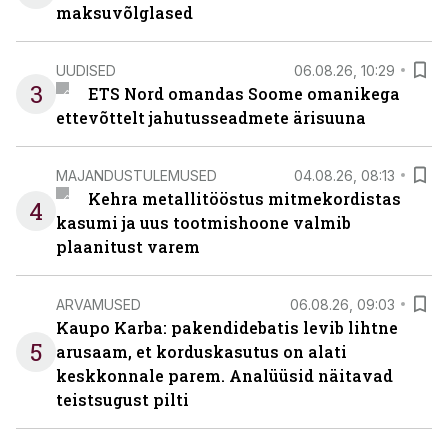
maksuvõlglased
UUDISED
06.08.26, 10:29
3
ETS Nord omandas Soome omanikega
ettevõttelt jahutusseadmete ärisuuna
MAJANDUSTULEMUSED
04.08.26, 08:13
Kehra metallitööstus mitmekordistas
4
kasumi ja uus tootmishoone valmib
plaanitust varem
ARVAMUSED
06.08.26, 09:03
Kaupo Karba: pakendidebatis levib lihtne
5
arusaam, et korduskasutus on alati
keskkonnale parem. Analüüsid näitavad
teistsugust pilti