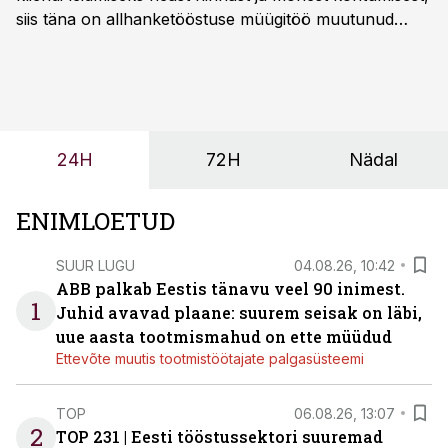
siis täna on allhanketööstuse müügitöö muutunud
märksa pikemaks ja süsteemsemaks. Konkurents on
kasvanud, kliendid kaaluvad otsuseid põhjalikumalt
ning partnerit ei valita enam ainult tootmisvõimekuse
või hinnakirja järgi.
24H
72H
Nädal
ENIMLOETUD
SUUR LUGU
04.08.26, 10:42
ABB palkab Eestis tänavu veel 90 inimest.
1
Juhid avavad plaane: suurem seisak on läbi,
uue aasta tootmismahud on ette müüdud
Ettevõte muutis tootmistöötajate palgasüsteemi
TOP
06.08.26, 13:07
2
TOP 231 | Eesti tööstussektori suuremad