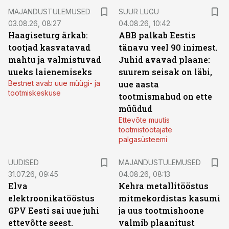
MAJANDUSTULEMUSED
SUUR LUGU
03.08.26, 08:27
04.08.26, 10:42
Haagiseturg ärkab:
ABB palkab Eestis
tootjad kasvatavad
tänavu veel 90 inimest.
mahtu ja valmistuvad
Juhid avavad plaane:
uueks laienemiseks
suurem seisak on läbi,
Bestnet avab uue müügi- ja
uue aasta
tootmiskeskuse
tootmismahud on ette
müüdud
Ettevõte muutis
tootmistöötajate
palgasüsteemi
UUDISED
MAJANDUSTULEMUSED
31.07.26, 09:45
04.08.26, 08:13
Elva
Kehra metallitööstus
elektroonikatööstus
mitmekordistas kasumi
GPV Eesti sai uue juhi
ja uus tootmishoone
ettevõtte seest.
valmib plaanitust