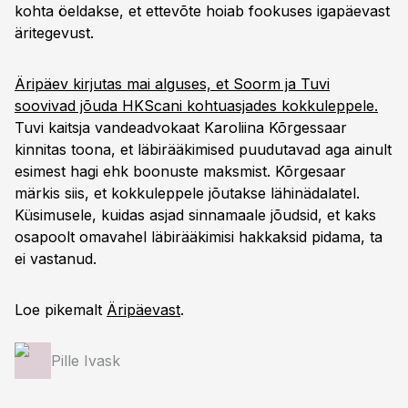
kohta öeldakse, et ettevõte hoiab fookuses igapäevast
äritegevust.
Äripäev kirjutas mai alguses, et Soorm ja Tuvi
soovivad jõuda HKScani kohtuasjades kokkuleppele.
Tuvi kaitsja vandeadvokaat Karoliina Kõrgessaar
kinnitas toona, et läbirääkimised puudutavad aga ainult
esimest hagi ehk boonuste maksmist. Kõrgesaar
märkis siis, et kokkuleppele jõutakse lähinädalatel.
Küsimusele, kuidas asjad sinnamaale jõudsid, et kaks
osapoolt omavahel läbirääkimisi hakkaksid pidama, ta
ei vastanud.
Loe pikemalt
Äripäevast
.
Pille Ivask