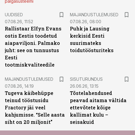
palgasüsteemi
UUDISED
MAJANDUSTULEMUSED
07.08.26, 11:52
07.08.26, 08:00
Rallistaar Elfyn Evans
Puhk ja Lausing
ostis Eestis toodetud
kerkisid Eesti
aiapaviljoni. Palmako
suurimateks
juht: see on tunnustus
toidutöösturiteks
Eesti
tootmiskvaliteedile
ST
MAJANDUSTULEMUSED
SISUTURUNDUS
07.08.26, 14:19
26.06.26, 13:15
Tugeva käibehüppe
Tõstelahendused
teinud tööstusidu
peavad aitama vältida
Fractory jäi veel
ettevõtete kõige
kahjumisse. “Selle aasta
kallimat kulu –
siht on 20 miljonit”
seisakuid