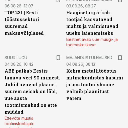
06.08.26, 13:07
03.08.26, 08:27
TOP 231 | Eesti
Haagiseturg ärkab:
tööstussektori
tootjad kasvatavad
suuremad
mahtu ja valmistuvad
maksuvõlglased
uueks laienemiseks
Bestnet avab uue müügi- ja
tootmiskeskuse
SUUR LUGU
MAJANDUSTULEMUSED
04.08.26, 10:42
04.08.26, 08:13
ABB palkab Eestis
Kehra metallitööstus
tänavu veel 90 inimest.
mitmekordistas kasumi
Juhid avavad plaane:
ja uus tootmishoone
suurem seisak on läbi,
valmib plaanitust
uue aasta
varem
tootmismahud on ette
müüdud
Ettevõte muutis
tootmistöötajate