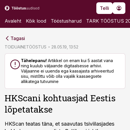
Telli
Avaleht
Kõik lood
Tööstusharud
TARK TÖÖSTUS 2
cebook
cebook
Tagasi
Twitter)
Twitter)
TOIDUAINETÖÖSTUS
28.05.19, 13:52
kedIn
kedIn
Tähelepanu!
Artikkel on enam kui 5 aastat vana
ning kuulub väljaande digitaalsesse arhiivi.
ail
ail
Väljaanne ei uuenda ega kaasajasta arhiveeritud
sisu, mistõttu võib olla vajalik kaasaegsete
k
k
allikatega tutvumine
HKScani kohtuasjad Eestis
lõpetatakse
HKScan teatas täna, et saavutas tsiviilasjades