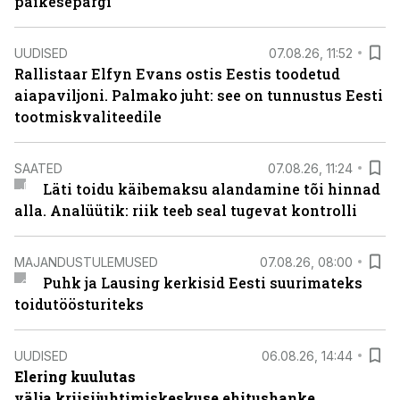
päikesepargi
UUDISED
07.08.26, 11:52
Rallistaar Elfyn Evans ostis Eestis toodetud
aiapaviljoni. Palmako juht: see on tunnustus Eesti
tootmiskvaliteedile
SAATED
07.08.26, 11:24
Läti toidu käibemaksu alandamine tõi hinnad
alla. Analüütik: riik teeb seal tugevat kontrolli
MAJANDUSTULEMUSED
07.08.26, 08:00
Puhk ja Lausing kerkisid Eesti suurimateks
toidutöösturiteks
UUDISED
06.08.26, 14:44
Elering kuulutas
välja kriisijuhtimiskeskuse ehitushanke