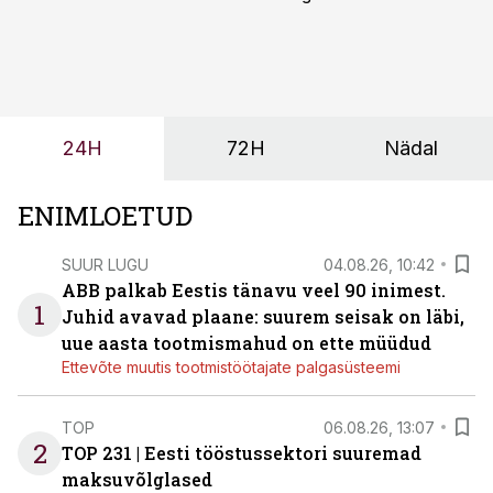
märksa pikemaks ja süsteemsemaks. Konkurents on
kasvanud, kliendid kaaluvad otsuseid põhjalikumalt
ning partnerit ei valita enam ainult tootmisvõimekuse
või hinnakirja järgi.
24H
72H
Nädal
ENIMLOETUD
SUUR LUGU
04.08.26, 10:42
ABB palkab Eestis tänavu veel 90 inimest.
1
Juhid avavad plaane: suurem seisak on läbi,
uue aasta tootmismahud on ette müüdud
Ettevõte muutis tootmistöötajate palgasüsteemi
TOP
06.08.26, 13:07
2
TOP 231 | Eesti tööstussektori suuremad
maksuvõlglased