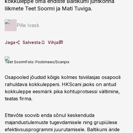
kokkuleppe oma endiste Baltikumi juhtkonna
liikmete Teet Soormi ja Mati Tuviga.
Pille Ivask
Jaga
Salvesta
Vihja
Teet Soorm
Foto:
Postimees/Scanpix
Osapooled jõudsid kõigis kolmes tsiviilasjas osapooli
rahuldava kokkuleppeni. HKScani jaoks on antud
kokkuleppe eesmärk pika kohtuprotsessi vältimine,
teatas firma.
Ettevõte soovib enda sõnul keskenduda
majandustulemuste tugevdamisele ning grupiülese
efektiivsusprogrammi juurutamisele. Baltikumi äride