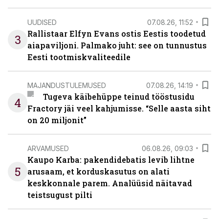
UUDISED
07.08.26, 11:52
Rallistaar Elfyn Evans ostis Eestis toodetud
3
aiapaviljoni. Palmako juht: see on tunnustus
Eesti tootmiskvaliteedile
MAJANDUSTULEMUSED
07.08.26, 14:19
Tugeva käibehüppe teinud tööstusidu
4
Fractory jäi veel kahjumisse. “Selle aasta siht
on 20 miljonit”
ARVAMUSED
06.08.26, 09:03
Kaupo Karba: pakendidebatis levib lihtne
5
arusaam, et korduskasutus on alati
keskkonnale parem. Analüüsid näitavad
teistsugust pilti