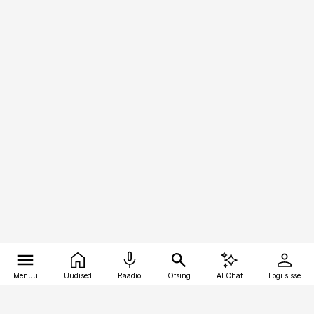
Menüü
Uudised
Raadio
Otsing
AI Chat
Logi sisse