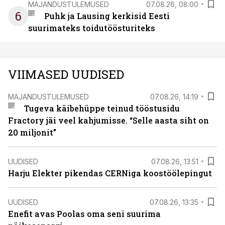
MAJANDUSTULEMUSED
07.08.26, 08:00
6
Puhk ja Lausing kerkisid Eesti
suurimateks toidutöösturiteks
VIIMASED UUDISED
MAJANDUSTULEMUSED
07.08.26, 14:19
Tugeva käibehüppe teinud tööstusidu
Fractory jäi veel kahjumisse. “Selle aasta siht on
20 miljonit”
UUDISED
07.08.26, 13:51
Harju Elekter pikendas CERNiga koostöölepingut
UUDISED
07.08.26, 13:35
Enefit avas Poolas oma seni suurima