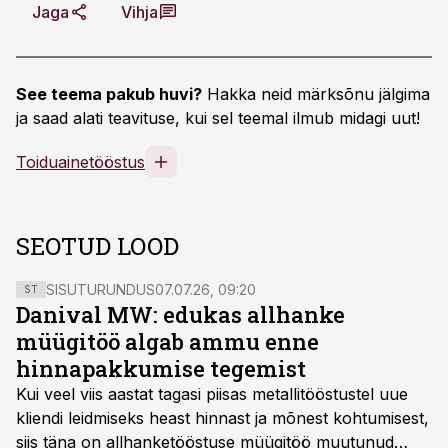
Jaga
Vihja
See teema pakub huvi?
Hakka neid märksõnu jälgima
ja saad alati teavituse, kui sel teemal ilmub midagi uut!
Toiduainetööstus
SEOTUD LOOD
SISUTURUNDUS
07.07.26, 09:20
ST
Danival MW: edukas allhanke
müügitöö algab ammu enne
hinnapakkumise tegemist
Kui veel viis aastat tagasi piisas metallitööstustel uue
kliendi leidmiseks heast hinnast ja mõnest kohtumisest,
siis täna on allhanketööstuse müügitöö muutunud