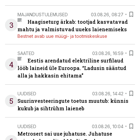
MAJANDUSTULEMUSED
03.08.26, 08:27
Haagiseturg ärkab: tootjad kasvatavad
3
mahtu ja valmistuvad uueks laienemiseks
Bestnet avab uue müügi- ja tootmiskeskuse
SAATED
03.08.26, 16:59
Eestis arendatud elektriline surfilaud
4
lööb laineid üle Euroopa. “Ladusin säästud
alla ja hakkasin ehitama”
UUDISED
03.08.26, 14:42
5
Suurinvesteeringute toetus muutub: künnis
kukub ja sihtrühm laieneb
UUDISED
03.08.26, 10:04
Metrosert sai uue juhatuse. Juhatuse