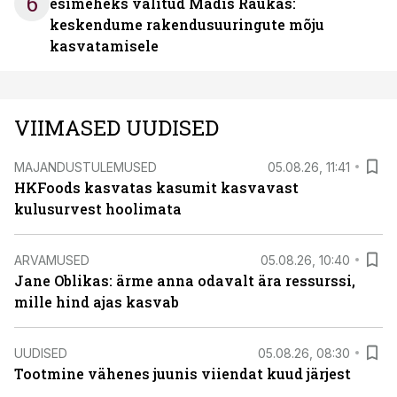
6
esimeheks valitud Madis Raukas:
keskendume rakendusuuringute mõju
kasvatamisele
VIIMASED UUDISED
MAJANDUSTULEMUSED
05.08.26, 11:41
HKFoods kasvatas kasumit kasvavast
kulusurvest hoolimata
ARVAMUSED
05.08.26, 10:40
Jane Oblikas: ärme anna odavalt ära ressurssi,
mille hind ajas kasvab
UUDISED
05.08.26, 08:30
Tootmine vähenes juunis viiendat kuud järjest