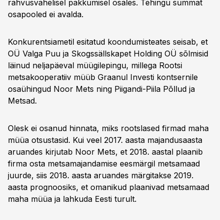
rahvusvahelisel pakkumisel osales. Tehingu summat
osapooled ei avalda.
Konkurentsiametil esitatud koondumisteates seisab, et
OÜ Valga Puu ja Skogssällskapet Holding OÜ sõlmisid
läinud neljapäeval müügilepingu, millega Rootsi
metsakooperatiiv müüb Graanul Investi kontsernile
osaühingud Noor Mets ning Piigandi-Piila Põllud ja
Metsad.
Olesk ei osanud hinnata, miks rootslased firmad maha
müüa otsustasid. Kui veel 2017. aasta majandusaasta
aruandes kirjutab Noor Mets, et 2018. aastal plaanib
firma osta metsamajandamise eesmärgil metsamaad
juurde, siis 2018. aasta aruandes märgitakse 2019.
aasta prognoosiks, et omanikud plaanivad metsamaad
maha müüa ja lahkuda Eesti turult.