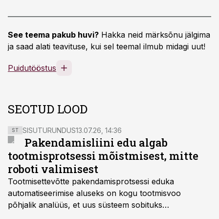
See teema pakub huvi?
Hakka neid märksõnu jälgima
ja saad alati teavituse, kui sel teemal ilmub midagi uut!
Puidutööstus
SEOTUD LOOD
SISUTURUNDUS
13.07.26, 14:36
ST
Pakendamisliini edu algab
tootmisprotsessi mõistmisest, mitte
roboti valimisest
Tootmisettevõtte pakendamisprotsessi eduka
automatiseerimise aluseks on kogu tootmisvoo
põhjalik analüüs, et uus süsteem sobituks
olemasolevasse keskkonda, aitaks vähendada