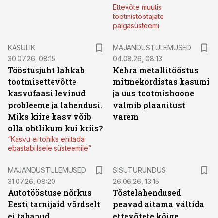
Ettevõte muutis
tootmistöötajate
palgasüsteemi
KASULIK
MAJANDUSTULEMUSED
30.07.26, 08:15
04.08.26, 08:13
Tööstusjuht lahkab
Kehra metallitööstus
tootmisettevõtte
mitmekordistas kasumi
kasvufaasi levinud
ja uus tootmishoone
probleeme ja lahendusi.
valmib plaanitust
Miks kiire kasv võib
varem
olla ohtlikum kui kriis?
“Kasvu ei tohiks ehitada
ebastabiilsele süsteemile”
ST
MAJANDUSTULEMUSED
SISUTURUNDUS
31.07.26, 08:20
26.06.26, 13:15
Autotööstuse nõrkus
Tõstelahendused
Eesti tarnijaid võrdselt
peavad aitama vältida
ei tabanud
ettevõtete kõige