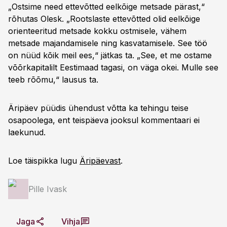
„Ostsime need ettevõtted eelkõige metsade pärast,“
rõhutas Olesk. „Rootslaste ettevõtted olid eelkõige
orienteeritud metsade kokku ostmisele, vähem
metsade majandamisele ning kasvatamisele. See töö
on nüüd kõik meil ees,“ jätkas ta. „See, et me ostame
võõrkapitalilt Eestimaad tagasi, on väga okei. Mulle see
teeb rõõmu,“ lausus ta.
Äripäev püüdis ühendust võtta ka tehingu teise
osapoolega, ent teispäeva jooksul kommentaari ei
laekunud.
Loe täispikka lugu
Äripäevast
.
Pille Ivask
Jaga
Vihja