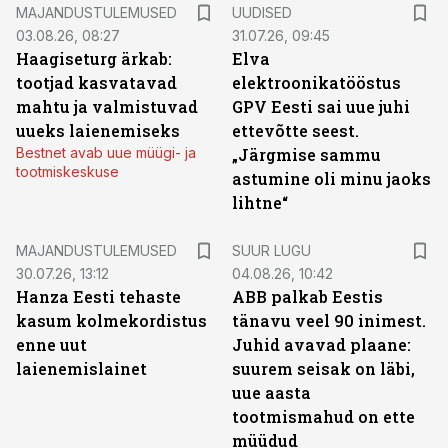
MAJANDUSTULEMUSED
UUDISED
03.08.26, 08:27
31.07.26, 09:45
Haagiseturg ärkab:
Elva
tootjad kasvatavad
elektroonikatööstus
mahtu ja valmistuvad
GPV Eesti sai uue juhi
uueks laienemiseks
ettevõtte seest.
Bestnet avab uue müügi- ja
„Järgmise sammu
tootmiskeskuse
astumine oli minu jaoks
lihtne“
MAJANDUSTULEMUSED
SUUR LUGU
30.07.26, 13:12
04.08.26, 10:42
Hanza Eesti tehaste
ABB palkab Eestis
kasum kolmekordistus
tänavu veel 90 inimest.
enne uut
Juhid avavad plaane:
laienemislainet
suurem seisak on läbi,
uue aasta
tootmismahud on ette
müüdud