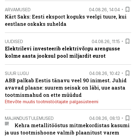
ARVAMUSED
04.08.26, 14:04
Kärt Saks: Eesti eksport koguks veelgi tuure, kui
eestlane oskaks suhelda
UUDISED
04.08.26, 11:15
Elektrilevi investeerib elektrivõrgu arengusse
kolme aasta jooksul pool miljardit eurot
SUUR LUGU
04.08.26, 10:42
ABB palkab Eestis tänavu veel 90 inimest. Juhid
avavad plaane: suurem seisak on läbi, uue aasta
tootmismahud on ette müüdud
Ettevõte muutis tootmistöötajate palgasüsteemi
MAJANDUSTULEMUSED
04.08.26, 08:13
Kehra metallitööstus mitmekordistas kasumi
ja uus tootmishoone valmib plaanitust varem