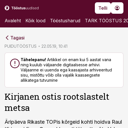
Telli
Avaleht
Kõik lood
Tööstusharud
TARK TÖÖSTUS 2
cebook
cebook
Tagasi
Twitter)
Twitter)
PUIDUTÖÖSTUS
22.05.19, 10:41
kedIn
kedIn
Tähelepanu!
Artikkel on enam kui 5 aastat vana
ning kuulub väljaande digitaalsesse arhiivi.
ail
ail
Väljaanne ei uuenda ega kaasajasta arhiveeritud
sisu, mistõttu võib olla vajalik kaasaegsete
k
k
allikatega tutvumine
Kirjanen ostis rootslastelt
metsa
Äripäeva Rikaste TOPis kõrgeid kohti hoidva Raul