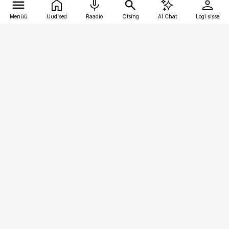
Menüü
Uudised
Raadio
Otsing
AI Chat
Logi sisse
Vana-Lõuna 39/1, 19094 Tallinn
(+372) 667 0111
toostusuudised@toostusuudised.ee
Telli
Reklaam
Firmast
Sisu kasutamisõigused
Ajakirjaniku
eetikakoodeks
Üldtingimused
Privaatsustingimused
Küpsiste poliitika
KKK
Eesti Meediaettevõtete
Eelistuste haldamine
Liit