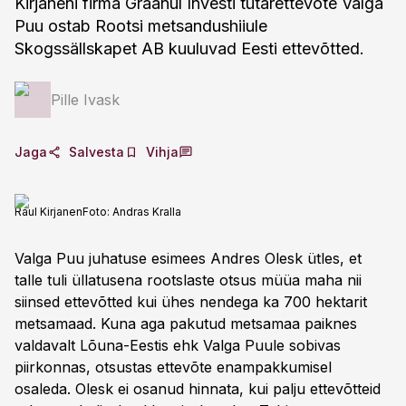
Kirjaneni firma Graanul Investi tütarettevõte Valga
Puu ostab Rootsi metsandushiiule
Skogssällskapet AB kuuluvad Eesti ettevõtted.
Pille Ivask
Jaga
Salvesta
Vihja
Raul Kirjanen
Foto:
Andras Kralla
Valga Puu juhatuse esimees Andres Olesk ütles, et
talle tuli üllatusena rootslaste otsus müüa maha nii
siinsed ettevõtted kui ühes nendega ka 700 hektarit
metsamaad. Kuna aga pakutud metsamaa paiknes
valdavalt Lõuna-Eestis ehk Valga Puule sobivas
piirkonnas, otsustas ettevõte enampakkumisel
osaleda. Olesk ei osanud hinnata, kui palju ettevõtteid