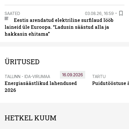
SAATED
03.08.26, 16:59
Eestis arendatud elektriline surfilaud lööb
laineid üle Euroopa. “Ladusin säästud alla ja
hakkasin ehitama”
ÜRITUSED
16.09.2026
TALLINN - IDA-VIRUMAA
TARTU
Energiasäästlikud lahendused
Puidutööstuse 
2026
HETKEL KUUM