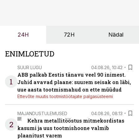
tööjõuvajadust ning oleks valmis ka ettevõtte
tulevasteks arenguteks. Lihtsalt roboti lisamine
enamasti oodatud tulemust ei too, nendib tootmise ja
tööstuse automatiseerimislahenduste arendaja Smitech
24H
72H
Nädal
OÜ tegevjuht Sander Mitendorf.
ENIMLOETUD
SUUR LUGU
04.08.26, 10:42
ABB palkab Eestis tänavu veel 90 inimest.
1
Juhid avavad plaane: suurem seisak on läbi,
uue aasta tootmismahud on ette müüdud
Ettevõte muutis tootmistöötajate palgasüsteemi
MAJANDUSTULEMUSED
04.08.26, 08:13
Kehra metallitööstus mitmekordistas
2
kasumi ja uus tootmishoone valmib
plaanitust varem