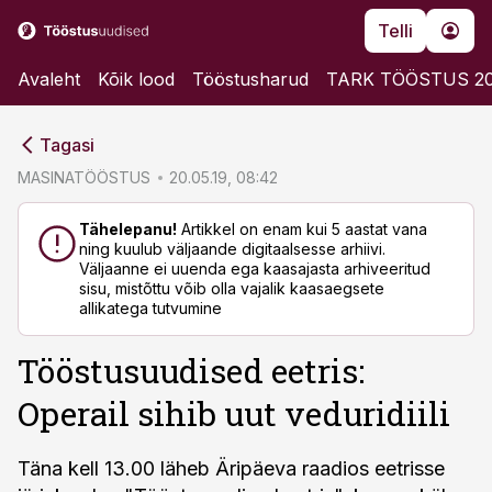
Telli
Avaleht
Kõik lood
Tööstusharud
TARK TÖÖSTUS 2
cebook
cebook
Tagasi
Twitter)
Twitter)
MASINATÖÖSTUS
20.05.19, 08:42
kedIn
kedIn
Tähelepanu!
Artikkel on enam kui 5 aastat vana
ning kuulub väljaande digitaalsesse arhiivi.
ail
ail
Väljaanne ei uuenda ega kaasajasta arhiveeritud
sisu, mistõttu võib olla vajalik kaasaegsete
k
k
allikatega tutvumine
Tööstusuudised eetris:
Operail sihib uut veduridiili
Täna kell 13.00 läheb Äripäeva raadios eetrisse