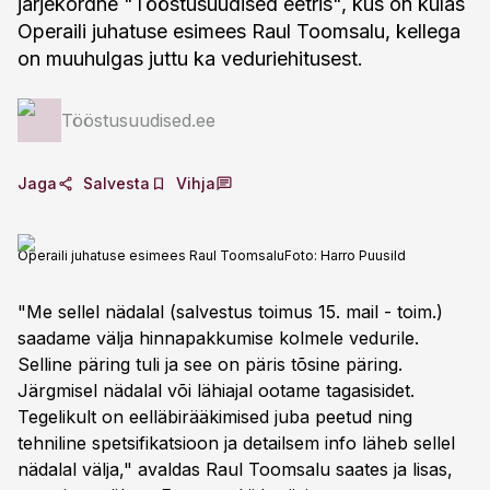
järjekordne "Tööstusuudised eetris", kus on külas
Operaili juhatuse esimees Raul Toomsalu, kellega
on muuhulgas juttu ka veduriehitusest.
Tööstusuudised.ee
Jaga
Salvesta
Vihja
Operaili juhatuse esimees Raul Toomsalu
Foto:
Harro Puusild
"Me sellel nädalal (salvestus toimus 15. mail - toim.)
saadame välja hinnapakkumise kolmele vedurile.
Selline päring tuli ja see on päris tõsine päring.
Järgmisel nädalal või lähiajal ootame tagasisidet.
Tegelikult on eelläbirääkimised juba peetud ning
tehniline spetsifikatsioon ja detailsem info läheb sellel
nädalal välja," avaldas Raul Toomsalu saates ja lisas,