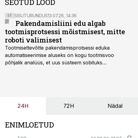
SEOTUD LOOD
SISUTURUNDUS
13.07.26, 14:36
ST
Pakendamisliini edu algab
tootmisprotsessi mõistmisest, mitte
roboti valimisest
Tootmisettevõtte pakendamisprotsessi eduka
automatiseerimise aluseks on kogu tootmisvoo
põhjalik analüüs, et uus süsteem sobituks
olemasolevasse keskkonda, aitaks vähendada
tööjõuvajadust ning oleks valmis ka ettevõtte
tulevasteks arenguteks. Lihtsalt roboti lisamine
enamasti oodatud tulemust ei too, nendib tootmise ja
tööstuse automatiseerimislahenduste arendaja Smitech
24H
72H
Nädal
OÜ tegevjuht Sander Mitendorf.
ENIMLOETUD