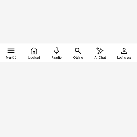
Menüü
Uudised
Raadio
Otsing
AI Chat
Logi sisse
Vana-Lõuna 39/1, 19094 Tallinn
(+372) 667 0111
toostusuudised@toostusuudised.ee
Telli
Reklaam
Firmast