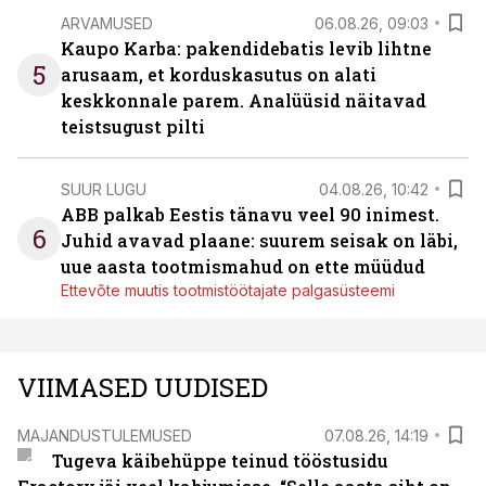
ARVAMUSED
06.08.26, 09:03
Kaupo Karba: pakendidebatis levib lihtne
5
arusaam, et korduskasutus on alati
keskkonnale parem. Analüüsid näitavad
teistsugust pilti
SUUR LUGU
04.08.26, 10:42
ABB palkab Eestis tänavu veel 90 inimest.
6
Juhid avavad plaane: suurem seisak on läbi,
uue aasta tootmismahud on ette müüdud
Ettevõte muutis tootmistöötajate palgasüsteemi
VIIMASED UUDISED
MAJANDUSTULEMUSED
07.08.26, 14:19
Tugeva käibehüppe teinud tööstusidu