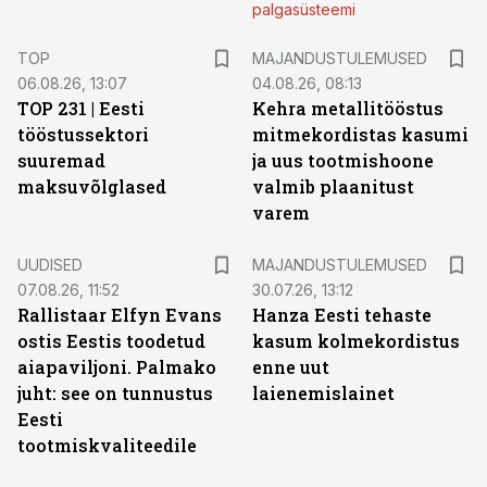
palgasüsteemi
TOP
MAJANDUSTULEMUSED
06.08.26, 13:07
04.08.26, 08:13
TOP 231 | Eesti
Kehra metallitööstus
tööstussektori
mitmekordistas kasumi
suuremad
ja uus tootmishoone
maksuvõlglased
valmib plaanitust
varem
UUDISED
MAJANDUSTULEMUSED
07.08.26, 11:52
30.07.26, 13:12
Rallistaar Elfyn Evans
Hanza Eesti tehaste
ostis Eestis toodetud
kasum kolmekordistus
aiapaviljoni. Palmako
enne uut
juht: see on tunnustus
laienemislainet
Eesti
tootmiskvaliteedile
ST