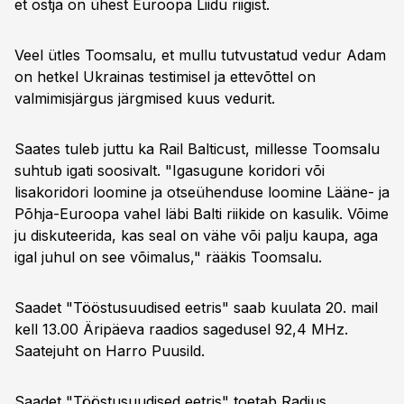
et ostja on ühest Euroopa Liidu riigist.
Veel ütles Toomsalu, et mullu tutvustatud vedur Adam
on hetkel Ukrainas testimisel ja ettevõttel on
valmimisjärgus järgmised kuus vedurit.
Saates tuleb juttu ka Rail Balticust, millesse Toomsalu
suhtub igati soosivalt. "Igasugune koridori või
lisakoridori loomine ja otseühenduse loomine Lääne- ja
Põhja-Euroopa vahel läbi Balti riikide on kasulik. Võime
ju diskuteerida, kas seal on vähe või palju kaupa, aga
igal juhul on see võimalus," rääkis Toomsalu.
Saadet "Tööstusuudised eetris" saab kuulata 20. mail
kell 13.00 Äripäeva raadios sagedusel 92,4 MHz.
Saatejuht on Harro Puusild.
Saadet "Tööstusuudised eetris" toetab Radius