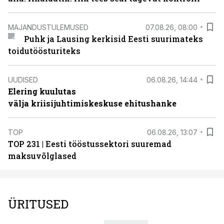
MAJANDUSTULEMUSED
07.08.26, 08:00
Puhk ja Lausing kerkisid Eesti suurimateks
toidutöösturiteks
UUDISED
06.08.26, 14:44
Elering kuulutas
välja kriisijuhtimiskeskuse ehitushanke
TOP
06.08.26, 13:07
TOP 231 | Eesti tööstussektori suuremad
maksuvõlglased
ÜRITUSED