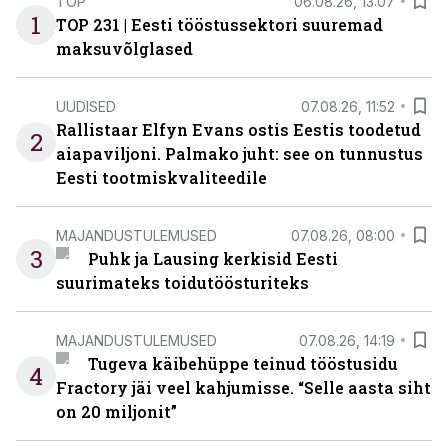
TOP
06.08.26, 13:07
1
TOP 231 | Eesti tööstussektori suuremad
maksuvõlglased
UUDISED
07.08.26, 11:52
Rallistaar Elfyn Evans ostis Eestis toodetud
2
aiapaviljoni. Palmako juht: see on tunnustus
Eesti tootmiskvaliteedile
MAJANDUSTULEMUSED
07.08.26, 08:00
3
Puhk ja Lausing kerkisid Eesti
suurimateks toidutöösturiteks
MAJANDUSTULEMUSED
07.08.26, 14:19
Tugeva käibehüppe teinud tööstusidu
4
Fractory jäi veel kahjumisse. “Selle aasta siht
on 20 miljonit”