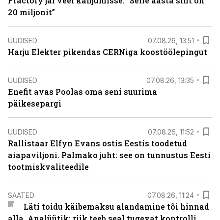
Fractory jäi veel kahjumisse. “Selle aasta siht on
20 miljonit”
UUDISED
07.08.26, 13:51
Harju Elekter pikendas CERNiga koostöölepingut
UUDISED
07.08.26, 13:35
Enefit avas Poolas oma seni suurima
päikesepargi
UUDISED
07.08.26, 11:52
Rallistaar Elfyn Evans ostis Eestis toodetud
aiapaviljoni. Palmako juht: see on tunnustus Eesti
tootmiskvaliteedile
SAATED
07.08.26, 11:24
Läti toidu käibemaksu alandamine tõi hinnad
alla. Analüütik: riik teeb seal tugevat kontrolli