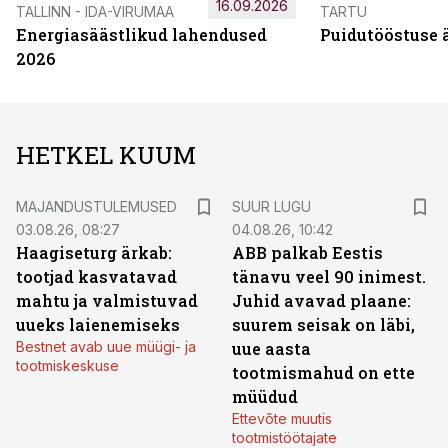
16.09.2026
TALLINN - IDA-VIRUMAA
TARTU
Energiasäästlikud lahendused
Puidutööstuse 
2026
HETKEL KUUM
MAJANDUSTULEMUSED
SUUR LUGU
03.08.26, 08:27
04.08.26, 10:42
Haagiseturg ärkab:
ABB palkab Eestis
tootjad kasvatavad
tänavu veel 90 inimest.
mahtu ja valmistuvad
Juhid avavad plaane:
uueks laienemiseks
suurem seisak on läbi,
Bestnet avab uue müügi- ja
uue aasta
tootmiskeskuse
tootmismahud on ette
müüdud
Ettevõte muutis
tootmistöötajate