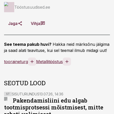
Tööstusuudised.ee
Jaga
Vihja
See teema pakub huvi?
Hakka neid märksõnu jälgima
ja saad alati teavituse, kui sel teemal ilmub midagi uut!
tooraineturg
Metallitööstus
SEOTUD LOOD
SISUTURUNDUS
13.07.26, 14:36
ST
Pakendamisliini edu algab
tootmisprotsessi mõistmisest, mitte