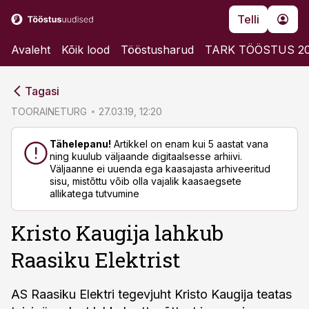
Telli
Avaleht
Kõik lood
Tööstusharud
TARK TÖÖSTUS 2
cebook
cebook
Tagasi
Twitter)
Twitter)
TOORAINETURG
27.03.19, 12:20
kedIn
kedIn
Tähelepanu!
Artikkel on enam kui 5 aastat vana
ning kuulub väljaande digitaalsesse arhiivi.
ail
ail
Väljaanne ei uuenda ega kaasajasta arhiveeritud
sisu, mistõttu võib olla vajalik kaasaegsete
k
k
allikatega tutvumine
Kristo Kaugija lahkub
Raasiku Elektrist
AS Raasiku Elektri tegevjuht Kristo Kaugija teatas