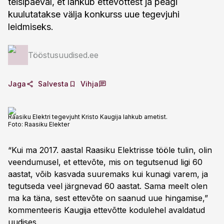
teisipäeval, et lahkub ettevõttest ja peagi
kuulutatakse välja konkurss uue tegevjuhi
leidmiseks.
Tööstusuudised.ee
Jaga
Salvesta
Vihja
Raasiku Elektri tegevjuht Kristo Kaugija lahkub ametist.
Foto:
Raasiku Elekter
“Kui ma 2017. aastal Raasiku Elektrisse tööle tulin, olin
veendumusel, et ettevõte, mis on tegutsenud ligi 60
aastat, võib kasvada suuremaks kui kunagi varem, ja
tegutseda veel järgnevad 60 aastat. Sama meelt olen
ma ka täna, sest ettevõte on saanud uue hingamise,”
kommenteeris Kaugija ettevõtte kodulehel avaldatud
uudises.