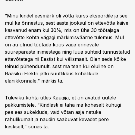
“Minu kindel eesmärk oli võtta kurss ekspordile ja see
mul ka õnnestus, sest aasta jooksul on ettevõtte käive
kasvanud enam kui 30%, mis on ühe 30 töötajaga
ettevõtte kohta vägagi märkimisväärne tulemus. Mul
on au olnud töötada koos väga erinevate
suurepäraste inimestega ning luua suhteid tunnustatud
ettevõtetega nii Eestist kui välismaalt. Olen seda kõike
teinud pühendunult, sest ma tean kui oluline on
Raasiku Elektri jätkusuutlikkus kohalikule
elanikkonnale,” märkis ta.
Tuleviku kohta ütles Kaugija, et on avatud uutele
pakkumistele. “Kindlasti ei taha ma koheselt kuhugi
pea ees sukelduda, vaid võtan asja natuke
rahulikumalt ja naudin saabuvat kevadet pere
keskselt," sõnas ta.