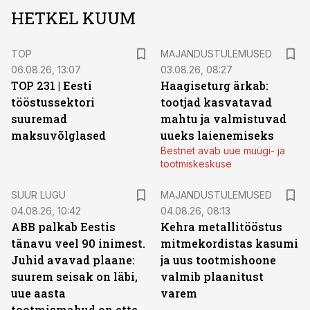
HETKEL KUUM
TOP
MAJANDUSTULEMUSED
06.08.26, 13:07
03.08.26, 08:27
TOP 231 | Eesti
Haagiseturg ärkab:
tööstussektori
tootjad kasvatavad
suuremad
mahtu ja valmistuvad
maksuvõlglased
uueks laienemiseks
Bestnet avab uue müügi- ja
tootmiskeskuse
SUUR LUGU
MAJANDUSTULEMUSED
04.08.26, 10:42
04.08.26, 08:13
ABB palkab Eestis
Kehra metallitööstus
tänavu veel 90 inimest.
mitmekordistas kasumi
Juhid avavad plaane:
ja uus tootmishoone
suurem seisak on läbi,
valmib plaanitust
uue aasta
varem
tootmismahud on ette