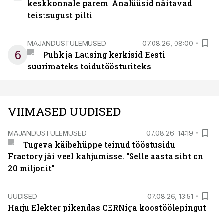
keskkonnale parem. Analüüsid näitavad
teistsugust pilti
MAJANDUSTULEMUSED
07.08.26, 08:00
6
Puhk ja Lausing kerkisid Eesti
suurimateks toidutöösturiteks
VIIMASED UUDISED
MAJANDUSTULEMUSED
07.08.26, 14:19
Tugeva käibehüppe teinud tööstusidu
Fractory jäi veel kahjumisse. “Selle aasta siht on
20 miljonit”
UUDISED
07.08.26, 13:51
Harju Elekter pikendas CERNiga koostöölepingut