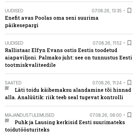
UUDISED
07.08.26, 13:35
Enefit avas Poolas oma seni suurima
päikesepargi
UUDISED
07.08.26, 11:52
Rallistaar Elfyn Evans ostis Eestis toodetud
aiapaviljoni. Palmako juht: see on tunnustus Eesti
tootmiskvaliteedile
SAATED
07.08.26, 11:24
Läti toidu käibemaksu alandamine tõi hinnad
alla. Analüütik: riik teeb seal tugevat kontrolli
MAJANDUSTULEMUSED
07.08.26, 08:00
Puhk ja Lausing kerkisid Eesti suurimateks
toidutöösturiteks