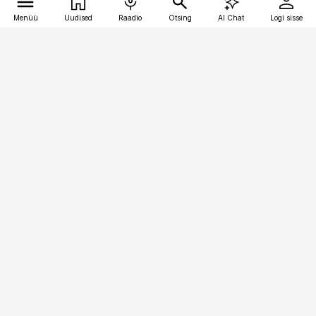
Menüü
Uudised
Raadio
Otsing
AI Chat
Logi sisse
Vana-Lõuna 39/1, 19094 Tallinn
(+372) 667 0111
toostusuudised@toostusuudised.ee
Telli
Reklaam
Firmast
Sisu kasutamisõigused
Ajakirjaniku
eetikakoodeks
Üldtingimused
Privaatsustingimused
Küpsiste poliitika
KKK
Eesti Meediaettevõtete
Eelistuste haldamine
Liit