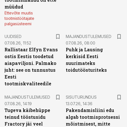
müüdud
Ettevõte muutis
tootmistöötajate
palgasüsteemi
UUDISED
MAJANDUSTULEMUSED
07.08.26, 11:52
07.08.26, 08:00
Rallistaar Elfyn Evans
Puhk ja Lausing
ostis Eestis toodetud
kerkisid Eesti
aiapaviljoni. Palmako
suurimateks
juht: see on tunnustus
toidutöösturiteks
Eesti
tootmiskvaliteedile
ST
MAJANDUSTULEMUSED
SISUTURUNDUS
07.08.26, 14:19
13.07.26, 14:36
Tugeva käibehüppe
Pakendamisliini edu
teinud tööstusidu
algab tootmisprotsessi
Fractory jäi veel
mõistmisest, mitte