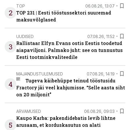
TOP
06.08.26, 13:07
2
TOP 231 | Eesti tööstussektori suuremad
maksuvõlglased
UUDISED
07.08.26, 11:52
Rallistaar Elfyn Evans ostis Eestis toodetud
3
aiapaviljoni. Palmako juht: see on tunnustus
Eesti tootmiskvaliteedile
MAJANDUSTULEMUSED
07.08.26, 14:19
Tugeva käibehüppe teinud tööstusidu
4
Fractory jäi veel kahjumisse. “Selle aasta siht
on 20 miljonit”
ARVAMUSED
06.08.26, 09:03
Kaupo Karba: pakendidebatis levib lihtne
5
arusaam, et korduskasutus on alati