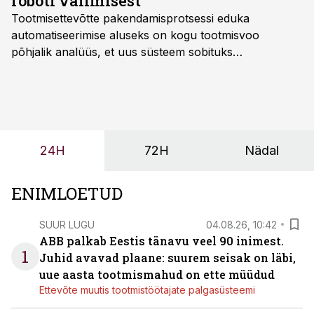
roboti valimisest
Tootmisettevõtte pakendamisprotsessi eduka
automatiseerimise aluseks on kogu tootmisvoo
põhjalik analüüs, et uus süsteem sobituks
olemasolevasse keskkonda, aitaks vähendada
tööjõuvajadust ning oleks valmis ka ettevõtte
tulevasteks arenguteks. Lihtsalt roboti lisamine
enamasti oodatud tulemust ei too, nendib tootmise ja
tööstuse automatiseerimislahenduste arendaja Smitech
24H
72H
Nädal
OÜ tegevjuht Sander Mitendorf.
ENIMLOETUD
SUUR LUGU
04.08.26, 10:42
ABB palkab Eestis tänavu veel 90 inimest.
1
Juhid avavad plaane: suurem seisak on läbi,
uue aasta tootmismahud on ette müüdud
Ettevõte muutis tootmistöötajate palgasüsteemi