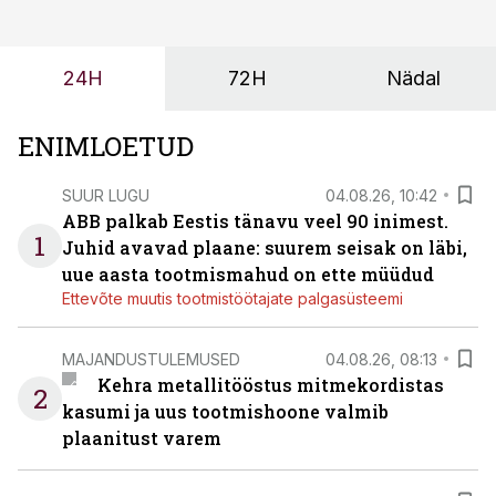
tulevasteks arenguteks. Lihtsalt roboti lisamine
enamasti oodatud tulemust ei too, nendib tootmise ja
tööstuse automatiseerimislahenduste arendaja Smitech
24H
72H
Nädal
OÜ tegevjuht Sander Mitendorf.
ENIMLOETUD
SUUR LUGU
04.08.26, 10:42
ABB palkab Eestis tänavu veel 90 inimest.
1
Juhid avavad plaane: suurem seisak on läbi,
uue aasta tootmismahud on ette müüdud
Ettevõte muutis tootmistöötajate palgasüsteemi
MAJANDUSTULEMUSED
04.08.26, 08:13
Kehra metallitööstus mitmekordistas
2
kasumi ja uus tootmishoone valmib
plaanitust varem