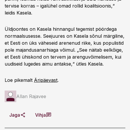
tervise korras – igalühel omad rollid koalitsioonis,“
leidis Kasela.
Üldjoontes on Kasela hinnangul tegemist pöördega
normaalsusesse. Seejuures on Kasela sõnul märgiline,
et Eesti on üks väheseid arenenud riike, kus populistid
pole majandusanarhiaga võimul. „See näitab eelkõige,
et Eesti ühiskond on tervem ja arenguvõimelisem, kui
uudiseid lugedes aimu antakse,“ ütles Kasela.
Loe pikemalt
Äripäevast
.
Allan Rajavee
Jaga
Vihja