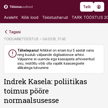
Telli
Avaleht
Kõik lood
Tööstusharud
TARK TÖÖSTUS 2
cebook
cebook
Tagasi
Twitter)
Twitter)
TOIDUAINETÖÖSTUS
04.03.19, 17:45
kedIn
kedIn
Tähelepanu!
Artikkel on enam kui 5 aastat vana
ning kuulub väljaande digitaalsesse arhiivi.
ail
ail
Väljaanne ei uuenda ega kaasajasta arhiveeritud
sisu, mistõttu võib olla vajalik kaasaegsete
k
k
allikatega tutvumine
Indrek Kasela: poliitikas
toimus pööre
normaalsusesse