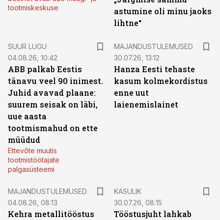
tootmiskeskuse
astumine oli minu jaoks
lihtne“
SUUR LUGU
MAJANDUSTULEMUSED
04.08.26, 10:42
30.07.26, 13:12
ABB palkab Eestis
Hanza Eesti tehaste
tänavu veel 90 inimest.
kasum kolmekordistus
Juhid avavad plaane:
enne uut
suurem seisak on läbi,
laienemislainet
uue aasta
tootmismahud on ette
müüdud
Ettevõte muutis
tootmistöötajate
palgasüsteemi
MAJANDUSTULEMUSED
KASULIK
04.08.26, 08:13
30.07.26, 08:15
Kehra metallitööstus
Tööstusjuht lahkab