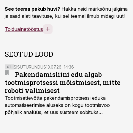
See teema pakub huvi?
Hakka neid märksõnu jälgima
ja saad alati teavituse, kui sel teemal ilmub midagi uut!
Toiduainetööstus
SEOTUD LOOD
SISUTURUNDUS
13.07.26, 14:36
ST
Pakendamisliini edu algab
tootmisprotsessi mõistmisest, mitte
roboti valimisest
Tootmisettevõtte pakendamisprotsessi eduka
automatiseerimise aluseks on kogu tootmisvoo
põhjalik analüüs, et uus süsteem sobituks
olemasolevasse keskkonda, aitaks vähendada
tööjõuvajadust ning oleks valmis ka ettevõtte