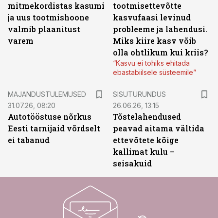
mitmekordistas kasumi
tootmisettevõtte
ja uus tootmishoone
kasvufaasi levinud
valmib plaanitust
probleeme ja lahendusi.
varem
Miks kiire kasv võib
olla ohtlikum kui kriis?
“Kasvu ei tohiks ehitada
ebastabiilsele süsteemile”
ST
MAJANDUSTULEMUSED
SISUTURUNDUS
31.07.26, 08:20
26.06.26, 13:15
Autotööstuse nõrkus
Tõstelahendused
Eesti tarnijaid võrdselt
peavad aitama vältida
ei tabanud
ettevõtete kõige
kallimat kulu –
seisakuid