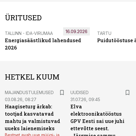
ÜRITUSED
16.09.2026
TALLINN - IDA-VIRUMAA
TARTU
Energiasäästlikud lahendused
Puidutööstuse 
2026
HETKEL KUUM
MAJANDUSTULEMUSED
UUDISED
03.08.26, 08:27
31.07.26, 09:45
Haagiseturg ärkab:
Elva
tootjad kasvatavad
elektroonikatööstus
mahtu ja valmistuvad
GPV Eesti sai uue juhi
uueks laienemiseks
ettevõtte seest.
Bestnet avab uue müügi- ja
„Järgmise sammu