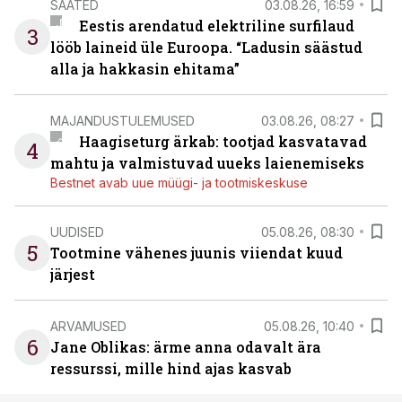
SAATED
03.08.26, 16:59
Eestis arendatud elektriline surfilaud
3
lööb laineid üle Euroopa. “Ladusin säästud
alla ja hakkasin ehitama”
MAJANDUSTULEMUSED
03.08.26, 08:27
Haagiseturg ärkab: tootjad kasvatavad
4
mahtu ja valmistuvad uueks laienemiseks
Bestnet avab uue müügi- ja tootmiskeskuse
UUDISED
05.08.26, 08:30
5
Tootmine vähenes juunis viiendat kuud
järjest
ARVAMUSED
05.08.26, 10:40
6
Jane Oblikas: ärme anna odavalt ära
ressurssi, mille hind ajas kasvab