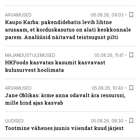
ARVAMUSED
06.08.26, 09:03
Kaupo Karba: pakendidebatis levib lihtne
arusaam, et korduskasutus on alati keskkonnale
parem. Analüüsid näitavad teistsugust pilti
MAJANDUSTULEMUSED
05.08.26, 11:41
HKFoods kasvatas kasumit kasvavast
kulusurvest hoolimata
ARVAMUSED
05.08.26, 10:40
Jane Oblikas: ärme anna odavalt ära ressurssi,
mille hind ajas kasvab
UUDISED
05.08.26, 08:30
Tootmine vähenes juunis viiendat kuud järjest