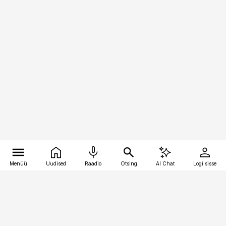
Menüü
Uudised
Raadio
Otsing
AI Chat
Logi sisse
Vana-Lõuna 39/1, 19094 Tallinn
(+372) 667 0111