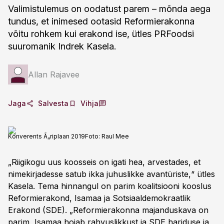
Valimistulemus on oodatust parem – mõnda aega
tundus, et inimesed ootasid Reformierakonna
võitu rohkem kui erakond ise, ütles PRFoodsi
suuromanik Indrek Kasela.
Allan Rajavee
Jaga
Salvesta
Vihja
Konverents Ã„riplaan 2019
Foto:
Raul Mee
„Riigikogu uus koosseis on igati hea, arvestades, et
nimekirjadesse satub ikka juhuslikke avantüriste,“ ütles
Kasela. Tema hinnangul on parim koalitsiooni kooslus
Reformierakond, Isamaa ja Sotsiaaldemokraatlik
Erakond (SDE). „Reformierakonna majanduskava on
parim, Isamaa hoiab rahvuslikkust ja SDE hariduse ja