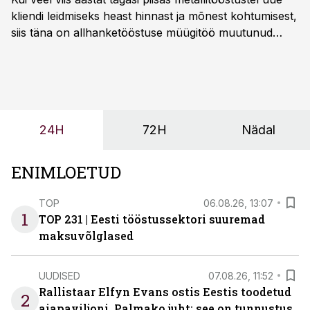
kliendi leidmiseks heast hinnast ja mõnest kohtumisest,
siis täna on allhanketööstuse müügitöö muutunud
märksa pikemaks ja süsteemsemaks. Konkurents on
kasvanud, kliendid kaaluvad otsuseid põhjalikumalt
ning partnerit ei valita enam ainult tootmisvõimekuse
või hinnakirja järgi.
24H
72H
Nädal
ENIMLOETUD
TOP
06.08.26, 13:07
1
TOP 231 | Eesti tööstussektori suuremad
maksuvõlglased
UUDISED
07.08.26, 11:52
Rallistaar Elfyn Evans ostis Eestis toodetud
2
aiapaviljoni. Palmako juht: see on tunnustus