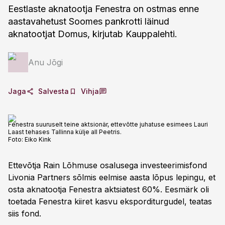
Eestlaste aknatootja Fenestra on ostmas enne
aastavahetust Soomes pankrotti läinud
aknatootjat Domus, kirjutab Kauppalehti.
Anu Jõgi
Jaga
Salvesta
Vihja
Fenestra suuruselt teine aktsionär, ettevõtte juhatuse esimees Lauri
Laast tehases Tallinna külje all Peetris.
Foto:
Eiko Kink
Ettevõtja Rain Lõhmuse osalusega investeerimisfond
Livonia Partners sõlmis eelmise aasta lõpus lepingu, et
osta aknatootja Fenestra aktsiatest 60%. Eesmärk oli
toetada Fenestra kiiret kasvu eksporditurgudel, teatas
siis fond.