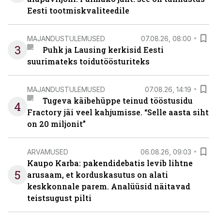
Eesti tootmiskvaliteedile
MAJANDUSTULEMUSED
07.08.26, 08:00
3
Puhk ja Lausing kerkisid Eesti
suurimateks toidutöösturiteks
MAJANDUSTULEMUSED
07.08.26, 14:19
Tugeva käibehüppe teinud tööstusidu
4
Fractory jäi veel kahjumisse. “Selle aasta siht
on 20 miljonit”
ARVAMUSED
06.08.26, 09:03
Kaupo Karba: pakendidebatis levib lihtne
5
arusaam, et korduskasutus on alati
keskkonnale parem. Analüüsid näitavad
teistsugust pilti