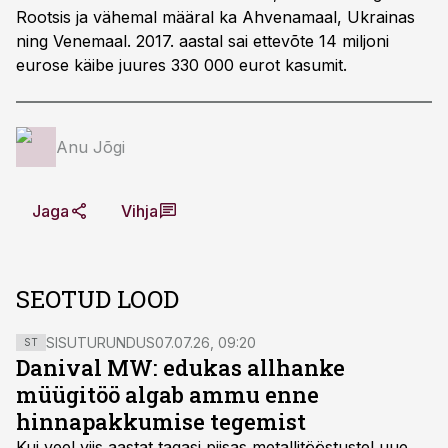
Rootsis ja vähemal määral ka Ahvenamaal, Ukrainas
ning Venemaal. 2017. aastal sai ettevõte 14 miljoni
eurose käibe juures 330 000 eurot kasumit.
Anu Jõgi
Jaga
Vihja
SEOTUD LOOD
SISUTURUNDUS
07.07.26, 09:20
ST
Danival MW: edukas allhanke
müügitöö algab ammu enne
hinnapakkumise tegemist
Kui veel viis aastat tagasi piisas metallitööstustel uue