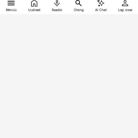
Menüü
Uudised
Raadio
Otsing
AI Chat
Logi sisse
Vana-Lõuna 39/1, 19094 Tallinn
(+372) 667 0111
toostusuudised@toostusuudised.ee
Telli
Reklaam
Firmast
Sisu kasutamisõigused
Ajakirjaniku
eetikakoodeks
Üldtingimused
Privaatsustingimused
Küpsiste poliitika
KKK
Eesti Meediaettevõtete
Eelistuste haldamine
Liit