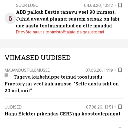
SUUR LUGU
04.08.26, 10:42
ABB palkab Eestis tänavu veel 90 inimest.
6
Juhid avavad plaane: suurem seisak on läbi,
uue aasta tootmismahud on ette müüdud
Ettevõte muutis tootmistöötajate palgasüsteemi
VIIMASED UUDISED
MAJANDUSTULEMUSED
07.08.26, 14:19
Tugeva käibehüppe teinud tööstusidu
Fractory jäi veel kahjumisse. “Selle aasta siht on
20 miljonit”
UUDISED
07.08.26, 13:51
Harju Elekter pikendas CERNiga koostöölepingut