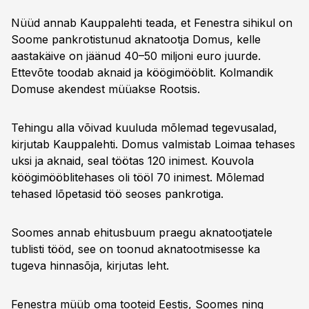
Nüüd annab Kauppalehti teada, et Fenestra sihikul on
Soome pankrotistunud aknatootja Domus, kelle
aastakäive on jäänud 40–50 miljoni euro juurde.
Ettevõte toodab aknaid ja köögimööblit. Kolmandik
Domuse akendest müüakse Rootsis.
Tehingu alla võivad kuuluda mõlemad tegevusalad,
kirjutab Kauppalehti. Domus valmistab Loimaa tehases
uksi ja aknaid, seal töötas 120 inimest. Kouvola
köögimööblitehases oli tööl 70 inimest. Mõlemad
tehased lõpetasid töö seoses pankrotiga.
Soomes annab ehitusbuum praegu aknatootjatele
tublisti tööd, see on toonud aknatootmisesse ka
tugeva hinnasõja, kirjutas leht.
Fenestra müüb oma tooteid Eestis, Soomes ning