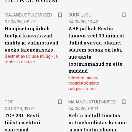
MAJANDUSTULEMUSED
SUUR LUGU
03.08.26, 08:27
04.08.26, 10:42
Haagiseturg ärkab:
ABB palkab Eestis
tootjad kasvatavad
tänavu veel 90 inimest.
mahtu ja valmistuvad
Juhid avavad plaane:
uueks laienemiseks
suurem seisak on läbi,
Bestnet avab uue müügi- ja
uue aasta
tootmiskeskuse
tootmismahud on ette
müüdud
Ettevõte muutis
tootmistöötajate
palgasüsteemi
TOP
MAJANDUSTULEMUSED
06.08.26, 13:07
04.08.26, 08:13
TOP 231 | Eesti
Kehra metallitööstus
tööstussektori
mitmekordistas kasumi
suuremad
ja uus tootmishoone