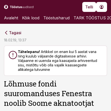
Telli
Avaleht
Kõik lood
Tööstusharud
TARK TÖÖSTUS 2
cebook
cebook
Tagasi
Twitter)
Twitter)
18.02.19, 13:37
kedIn
kedIn
Tähelepanu!
Artikkel on enam kui 5 aastat vana
ning kuulub väljaande digitaalsesse arhiivi.
ail
ail
Väljaanne ei uuenda ega kaasajasta arhiveeritud
sisu, mistõttu võib olla vajalik kaasaegsete
k
k
allikatega tutvumine
Lõhmuse fondi
suuromanduses Fenestra
noolib Soome aknatootjat