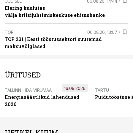
UUDISED
06.08.26, 14:44
Elering kuulutas
välja kriisijuhtimiskeskuse ehitushanke
TOP
06.08.26, 13:07
TOP 231 | Eesti tööstussektori suuremad
maksuvõlglased
ÜRITUSED
16.09.2026
TALLINN - IDA-VIRUMAA
TARTU
Energiasäästlikud lahendused
Puidutööstuse 
2026
HETKEL KUUM