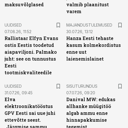
maksuvõlglased
valmib plaanitust
varem
UUDISED
MAJANDUSTULEMUSED
07.08.26, 11:52
30.07.26, 13:12
Rallistaar Elfyn Evans
Hanza Eesti tehaste
ostis Eestis toodetud
kasum kolmekordistus
aiapaviljoni. Palmako
enne uut
juht: see on tunnustus
laienemislainet
Eesti
tootmiskvaliteedile
ST
UUDISED
SISUTURUNDUS
31.07.26, 09:45
07.07.26, 09:20
Elva
Danival MW: edukas
elektroonikatööstus
allhanke müügitöö
GPV Eesti sai uue juhi
algab ammu enne
ettevõtte seest.
hinnapakkumise
„Järgmise sammu
tegemist