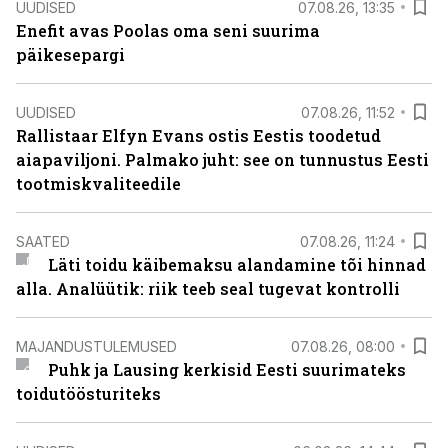
UUDISED
07.08.26, 13:35
Enefit avas Poolas oma seni suurima
päikesepargi
UUDISED
07.08.26, 11:52
Rallistaar Elfyn Evans ostis Eestis toodetud
aiapaviljoni. Palmako juht: see on tunnustus Eesti
tootmiskvaliteedile
SAATED
07.08.26, 11:24
Läti toidu käibemaksu alandamine tõi hinnad
alla. Analüütik: riik teeb seal tugevat kontrolli
MAJANDUSTULEMUSED
07.08.26, 08:00
Puhk ja Lausing kerkisid Eesti suurimateks
toidutöösturiteks