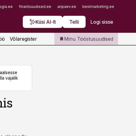
Iseteenindus
ogia.ee
finantsuudised.ee
aripaev.ee
bestmarketing.ee
finantsu
Telli Tööstusuudised
Küsi AI-lt
Telli
Logi sisse
öö
Võlaregister
Minu Tööstusuudised
taalsesse
la vajalik
is