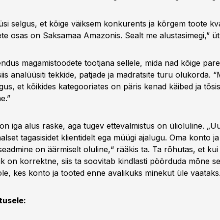
üsi selgus, et kõige väiksem konkurents ja kõrgem toote kva
e osas on Saksamaa Amazonis. Sealt me alustasimegi,” ü
dus magamistoodete tootjana sellele, mida nad kõige pare
is analüüsiti tekkide, patjade ja madratsite turu olukorda. “
gus, et kõikides kategooriates on päris kenad käibed ja tõsi
e.”
n iga alus raske, aga tugev ettevalmistus on ülioluline. „
aalset tagasisidet klientidelt ega müügi ajalugu. Oma konto j
seadmine on äärmiselt oluline,“ rääkis ta. Ta rõhutas, et ku
ik on korrektne, siis ta soovitab kindlasti pöörduda mõne se
oole, kes konto ja tooted enne avalikuks minekut üle vaataks
tusele: