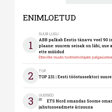
ENIMLOETUD
SUUR LUGU
ABB palkab Eestis tänavu veel 90 
1
plaane: suurem seisak on läbi, uue
ette müüdud
Ettevõte muutis tootmistöötajate palgasüste
TOP
2
TOP 231 | Eesti tööstussektori su
UUDISED
3
ETS Nord omandas Soome omani
jahutusseadmete ärisuuna