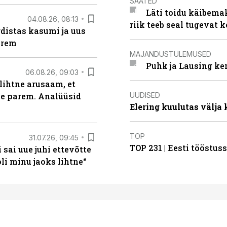
SAATED
Läti toidu käibema
04.08.26, 08:13
riik teeb seal tugevat k
distas kasumi ja uus
arem
MAJANDUSTULEMUSED
Puhk ja Lausing ke
06.08.26, 09:03
lihtne arusaam, et
UUDISED
le parem. Analüüsid
Elering kuulutas välja
TOP
31.07.26, 09:45
TOP 231 | Eesti tööstu
sai uue juhi ettevõtte
i minu jaoks lihtne“