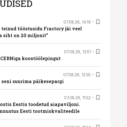
UDISED
07.08.26, 14:19
teinud tööstusidu Fractory jäi veel
a siht on 20 miljonit”
07.08.26, 13:51
s CERNiga koostöölepingut
07.08.26, 13:35
 seni suurima päikesepargi
07.08.26, 11:52
ostis Eestis toodetud aiapaviljoni.
unnustus Eesti tootmiskvaliteedile