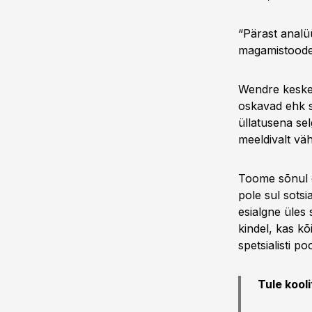
“Pärast analü
magamistoodet
Wendre kesken
oskavad ehk si
üllatusena sel
meeldivalt väh
Toome sõnul o
pole sul sotsi
esialgne üles 
kindel, kas kõ
spetsialisti p
Tule kooli