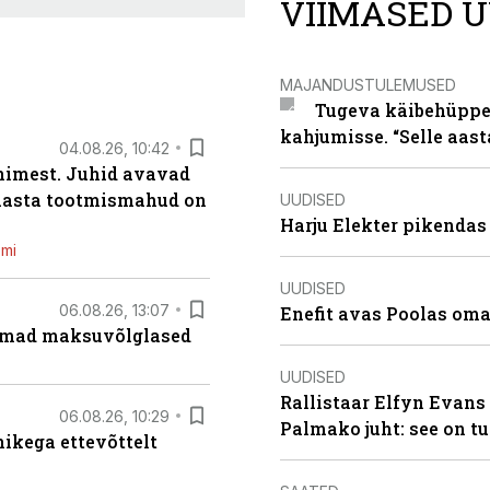
VIIMASED U
MAJANDUSTULEMUSED
Tugeva käibehüppe 
kahjumisse. “Selle aast
04.08.26, 10:42
inimest. Juhid avavad
 aasta tootmismahud on
UUDISED
Harju Elekter pikenda
emi
UUDISED
06.08.26, 13:07
Enefit avas Poolas oma
uremad maksuvõlglased
UUDISED
Rallistaar Elfyn Evans 
06.08.26, 10:29
Palmako juht: see on t
kega ettevõttelt