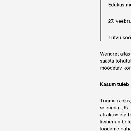
Edukas mü
27. veebru
Tutvu koo
Wendret aitas
säästa tohutul
mõõdetav kon
Kasum tuleb
Toome rääkis,
siseneda. „Ka
atraktiivsete h
käibenumbrite
loodame näha 