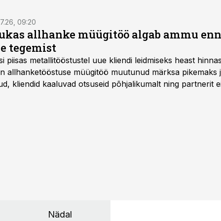
7.26, 09:20
ukas allhanke müügitöö algab ammu en
e tegemist
asi piisas metallitööstustel uue kliendi leidmiseks heast hinna
a on allhanketööstuse müügitöö muutunud märksa pikemaks
 kliendid kaaluvad otsuseid põhjalikumalt ning partnerit ei
nnakirja järgi.
Nädal