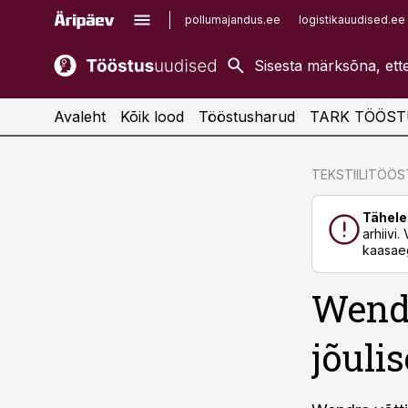
pollumajandus.ee
logistikauudised.ee
kaubandus.ee
imelineajalugu.ee
kinnisvarauudised.ee
imelineteadus.ee
Avaleht
Kõik lood
Tööstusharud
TARK TÖÖST
cebook
cebook
TEKSTIILITÖÖ
Twitter)
Twitter)
Tähele
kedIn
kedIn
arhiivi
kaasaeg
ail
ail
Wend
k
k
jõuli