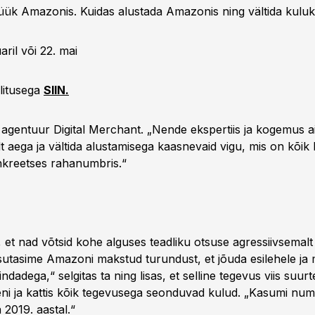
ük Amazonis. Kuidas alustada Amazonis ning vältida kuluk
aril või 22. mai
litusega
SIIN.
 agentuur Digital Merchant. „Nende ekspertiis ja kogemus ai
t aega ja vältida alustamisega kaasnevaid vigu, mis on kõik 
kreetses rahanumbris.“
 et nad võtsid kohe alguses teadliku otsuse agressiivsemalt
sutasime Amazoni makstud turundust, et jõuda esilehele ja
indadega,“ selgitas ta ning lisas, et selline tegevus viis suurt
ni ja kattis kõik tegevusega seonduvad kulud. „Kasumi num
2019. aastal.“