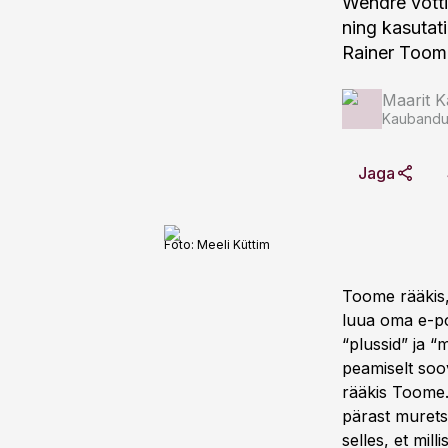
Wendre võtti
ning kasutat
Rainer Toome
Maarit K
Kaubandus
Jaga
Foto:
Meeli Küttim
Toome rääkis, 
luua oma e-po
“plussid” ja “
peamiselt soov
rääkis Toome.
pärast murets
selles, et mil