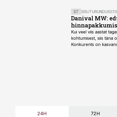
ST
SISUTURUNDUS
07.0
Danival MW: ed
hinnapakkumis
Kui veel viis aastat tag
kohtumisest, siis tän
Konkurents on kasvanud,
tootmisvõimekuse või hi
24H
72H