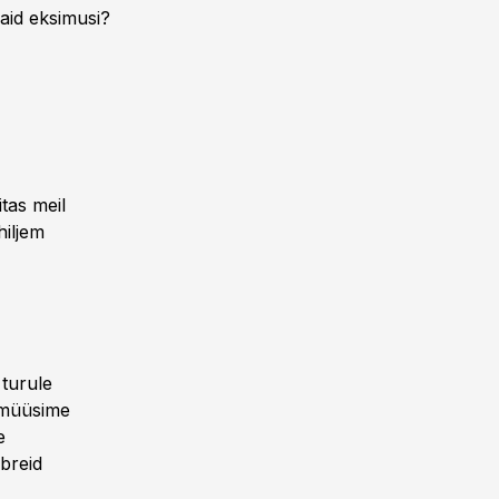
aid eksimusi?
tas meil
hiljem
 turule
 müüsime
e
breid