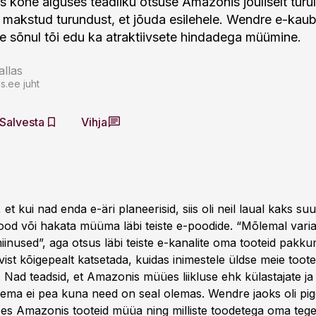
s kohe alguses teadliku otsuse Amazonis jõuliselt turu
i makstud turundust, et jõuda esilehele. Wendre e-kau
 sõnul tõi edu ka atraktiivsete hindadega müümine.
allas
.ee juht
Salvesta
Vihja
et kui nad enda e-äri planeerisid, siis oli neil laual kaks su
od või hakata müüma läbi teiste e-poodide. “Mõlemal vari
miinused”, aga otsus läbi teiste e-kanalite oma tooteid pakku
ist kõigepealt katsetada, kuidas inimestele üldse meie toot
 Nad teadsid, et Amazonis müües liikluse ehk külastajate ja
ema ei pea kuna need on seal olemas. Wendre jaoks oli p
lises Amazonis tooteid müüa ning milliste toodetega oma teg