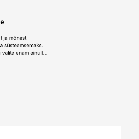
ne
st ja mõnest
 ja süsteemsemaks.
 valita enam ainult