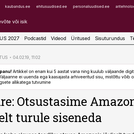
kaubandus.ee
ehitusuudised.ee
personaliuudised.ee
aritehnolo
Infopank
Radar
US 2027
Podcastid
Videod
Üritused
Sisuturundus
T
STUS
04.02.19, 11:02
panu!
Artikkel on enam kui 5 aastat vana ning kuulub väljaande digi
. Väljaanne ei uuenda ega kaasajasta arhiveeritud sisu, mistõttu võib ol
sete allikatega tutvumine
re: Otsustasime Amazon
selt turule siseneda