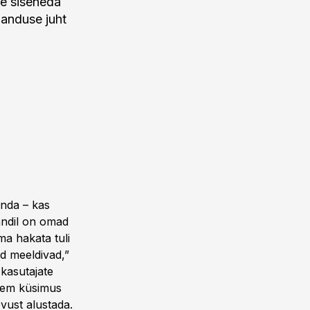
le siseneda
banduse juht
unda – kas
andil on omad
ma hakata tuli
ed meeldivad,”
 kasutajate
igem küsimus
evust alustada.