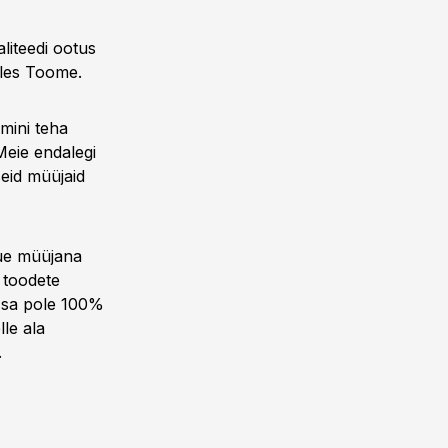
liteedi ootus
tles Toome.
mini teha
Meie endalegi
seid müüjaid
Uue müüjana
a toodete
i sa pole 100%
lle ala
.