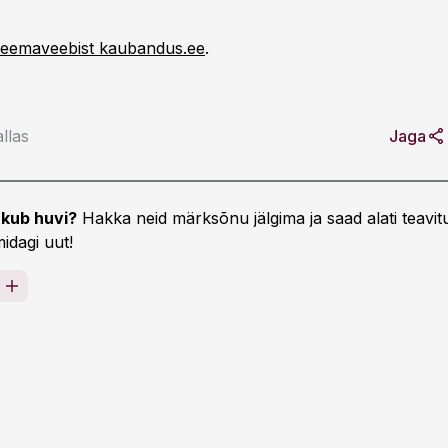
teemaveebist kaubandus.ee
.
llas
Jaga
kub huvi?
Hakka neid märksõnu jälgima ja saad alati teavitu
idagi uut!