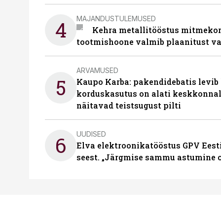
MAJANDUSTULEMUSED
4
Kehra metallitööstus mitmekor
tootmishoone valmib plaanitust v
ARVAMUSED
5
Kaupo Karba: pakendidebatis levib 
korduskasutus on alati keskkonna
näitavad teistsugust pilti
UUDISED
6
Elva elektroonikatööstus GPV Eesti 
seest. „Järgmise sammu astumine ol