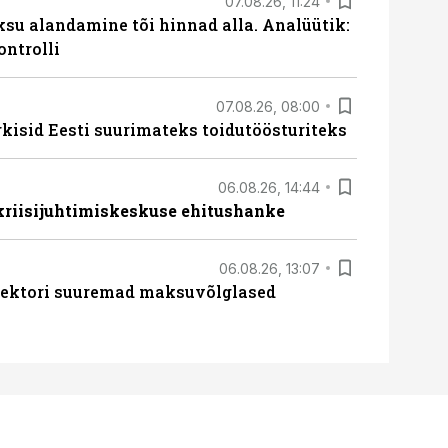
07.08.26, 11:24
ksu alandamine tõi hinnad alla. Analüütik:
ontrolli
07.08.26, 08:00
rkisid Eesti suurimateks toidutöösturiteks
06.08.26, 14:44
 kriisijuhtimiskeskuse ehitushanke
06.08.26, 13:07
ssektori suuremad maksuvõlglased