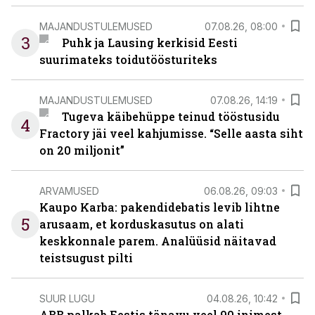
MAJANDUSTULEMUSED
07.08.26, 08:00
3
Puhk ja Lausing kerkisid Eesti
suurimateks toidutöösturiteks
MAJANDUSTULEMUSED
07.08.26, 14:19
Tugeva käibehüppe teinud tööstusidu
4
Fractory jäi veel kahjumisse. “Selle aasta siht
on 20 miljonit”
ARVAMUSED
06.08.26, 09:03
Kaupo Karba: pakendidebatis levib lihtne
5
arusaam, et korduskasutus on alati
keskkonnale parem. Analüüsid näitavad
teistsugust pilti
SUUR LUGU
04.08.26, 10:42
ABB palkab Eestis tänavu veel 90 inimest.