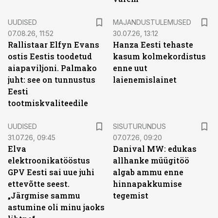
UUDISED
MAJANDUSTULEMUSED
07.08.26, 11:52
30.07.26, 13:12
Rallistaar Elfyn Evans
Hanza Eesti tehaste
ostis Eestis toodetud
kasum kolmekordistus
aiapaviljoni. Palmako
enne uut
juht: see on tunnustus
laienemislainet
Eesti
tootmiskvaliteedile
ST
UUDISED
SISUTURUNDUS
31.07.26, 09:45
07.07.26, 09:20
Elva
Danival MW: edukas
elektroonikatööstus
allhanke müügitöö
GPV Eesti sai uue juhi
algab ammu enne
ettevõtte seest.
hinnapakkumise
„Järgmise sammu
tegemist
astumine oli minu jaoks