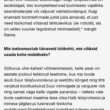
laotöötajad, kes komplekteerivad tootmiseks vajalikke
sisendmaterjale või väljuvat valmistoodangut. Kuigi
enamasti tootmisfirmade juhid juba aimavad, et just
need töökohad võtavad lähitulevikus üle robotid, siis
on selles suunas tegutsetud minimaalselt,“ märgib
Raime.
Mis iseloomustab tänaseid töökohti, mis võiksid
saada kohe mobiilseks?
Sõltuvus ühe-kahest võtmeinimesest, kelle peas on
aastate jooksul tekkinud teadmine, kus mis toode
asub.Suur tööjõuvoolavus ja seetõttu kõrged ning tihti
varjatud koolituskulud.Suur inimvigade ja varguste risk
ning samas väga kallis vigade parandus – näiteks vale
toote saatmisel maailma teise otsa.Halb tööprotsessi ja
inimese jälgitavus tulenevalt töökoha
mobiilsusest.Ebaefektiivsest logistikast tulenev energia