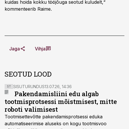
kuidas hoida kokku tööjõuga seotud kuludelt,“
kommenteerib Raime.
Jaga
Vihja
SEOTUD LOOD
SISUTURUNDUS
13.07.26, 14:36
ST
Pakendamisliini edu algab
tootmisprotsessi mõistmisest, mitte
roboti valimisest
Tootmisettevõtte pakendamisprotsessi eduka
automatiseerimise aluseks on kogu tootmisvoo