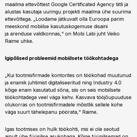
maailma ettevõttest Google Certificated Agency tiitli ja
alustas kasutaja uuringu projekti maailma ühe suurima
ettevõttega. „Loodame jätkuvalt olla Euroopa parim
meeskond mobiilse kasutuskogemuse disaini
ja arenduse valdkonnas,“ on Mobi Labi juht Veiko
Raime uhke.
Igipõlised probleemid mobiilsete töökohtadega
„Kui tootmisfirmade kontorites on töökohad muutunud
ja enamik juhtimist digitaliseeritud ning Industry 4.0
kõige enam kasutatud sõna, siis on seis mobiilsete
töökohtadega veel väga kehv. Kasvava tööjõupuuduse
olukorras on tootmisfirmadele mõistlik sellele kohe
väga suurt tähelepanu pöörata,“ Raime.
Igas tootmises on hulk töökohti, mis ei ole seotud
ainult ühe füüsilise asukohaga. Kõige tüüpilisemad on