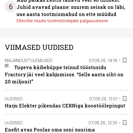
6
Juhid avavad plaane: suurem seisak on läbi,
uue aasta tootmismahud on ette müüdud
Ettevõte muutis tootmistöötajate palgasüsteemi
VIIMASED UUDISED
MAJANDUSTULEMUSED
07.08.26, 14:19
Tugeva käibehüppe teinud tööstusidu
Fractory jäi veel kahjumisse. “Selle aasta siht on
20 miljonit”
UUDISED
07.08.26, 13:51
Harju Elekter pikendas CERNiga koostöölepingut
UUDISED
07.08.26, 13:35
Enefit avas Poolas oma seni suurima