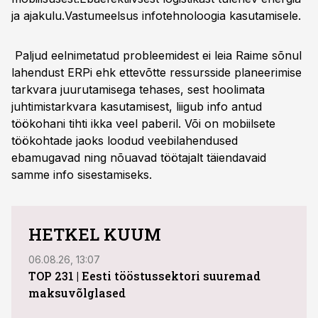
ja ajakulu.Vastumeelsus infotehnoloogia kasutamisele.
Paljud eelnimetatud probleemidest ei leia Raime sõnul
lahendust ERPi ehk ettevõtte ressursside planeerimise
tarkvara juurutamisega tehases, sest hoolimata
juhtimistarkvara kasutamisest, liigub info antud
töökohani tihti ikka veel paberil. Või on mobiilsete
töökohtade jaoks loodud veebilahendused
ebamugavad ning nõuavad töötajalt täiendavaid
samme info sisestamiseks.
HETKEL KUUM
06.08.26, 13:07
04.08
TOP 231 | Eesti tööstussektori suuremad
ABB 
maksuvõlglased
Juhi
uue 