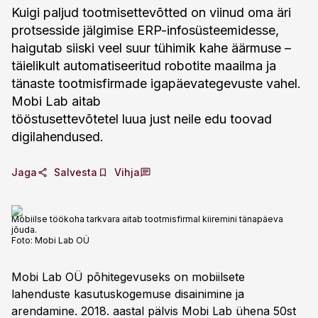
Kuigi paljud tootmisettevõtted on viinud oma äri
protsesside jälgimise ERP-infosüsteemidesse,
haigutab siiski veel suur tühimik kahe äärmuse –
täielikult automatiseeritud robotite maailma ja
tänaste tootmisfirmade igapäevategevuste vahel.
Mobi Lab aitab
tööstusettevõtetel luua just neile edu toovad
digilahendused.
Jaga
Salvesta
Vihja
Mobiilse töökoha tarkvara aitab tootmisfirmal kiiremini tänapäeva
jõuda.
Foto:
Mobi Lab OÜ
Mobi Lab OÜ põhitegevuseks on mobiilsete
lahenduste kasutuskogemuse disainimine ja
arendamine. 2018. aastal pälvis Mobi Lab ühena 50st