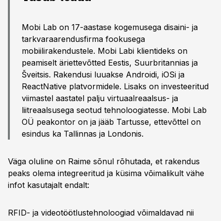
Mobi Lab on 17-aastase kogemusega disaini- ja
tarkvaraarendusfirma fookusega
mobiilirakendustele. Mobi Labi klientideks on
peamiselt äriettevõtted Eestis, Suurbritannias ja
Šveitsis. Rakendusi luuakse Androidi, iOSi ja
ReactNative platvormidele. Lisaks on investeeritud
viimastel aastatel palju virtuaalreaalsus- ja
liitreaalsusega seotud tehnoloogiatesse. Mobi Lab
OÜ peakontor on ja jääb Tartusse, ettevõttel on
esindus ka Tallinnas ja Londonis.
Väga oluline on Raime sõnul rõhutada, et rakendus
peaks olema integreeritud ja küsima võimalikult vähe
infot kasutajalt endalt:
RFID- ja videotöötlustehnoloogiad võimaldavad nii