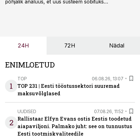
põhjalik analüüs, et uus süsteem sobituks
olemasolevasse keskkonda, aitaks vähendada
tööjõuvajadust ning oleks valmis ka ettevõtte
tulevasteks arenguteks. Lihtsalt roboti lisamine
enamasti oodatud tulemust ei too, nendib tootmise ja
tööstuse automatiseerimislahenduste arendaja Smitech
24H
72H
Nädal
OÜ tegevjuht Sander Mitendorf.
ENIMLOETUD
TOP
06.08.26, 13:07
1
TOP 231 | Eesti tööstussektori suuremad
maksuvõlglased
UUDISED
07.08.26, 11:52
Rallistaar Elfyn Evans ostis Eestis toodetud
2
aiapaviljoni. Palmako juht: see on tunnustus
Eesti tootmiskvaliteedile