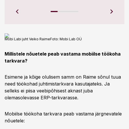
Ettev
Mobi Labi juht Veiko Raime
Foto:
Mobi Lab OÜ
Millistele nõuetele peab vastama mobiilse töökoha
tarkvara?
Esimene ja kõige olulisem samm on Raime sõnul tuua
need töökohad juhtimistarkvara kasutajateks. Ja
selleks ei piisa veebipõhisest aknast juba
olemasolevasse ERP-tarkvarasse.
Mobiilse töökoha tarkvara peab vastama järgnevatele
nõuetele: