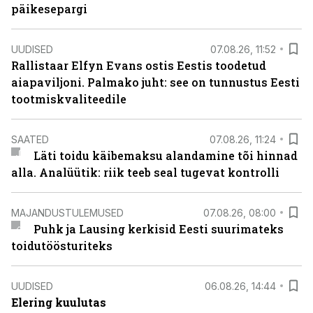
päikesepargi
UUDISED
07.08.26, 11:52
Rallistaar Elfyn Evans ostis Eestis toodetud
aiapaviljoni. Palmako juht: see on tunnustus Eesti
tootmiskvaliteedile
SAATED
07.08.26, 11:24
Läti toidu käibemaksu alandamine tõi hinnad
alla. Analüütik: riik teeb seal tugevat kontrolli
MAJANDUSTULEMUSED
07.08.26, 08:00
Puhk ja Lausing kerkisid Eesti suurimateks
toidutöösturiteks
UUDISED
06.08.26, 14:44
Elering kuulutas