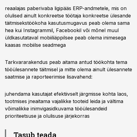
reaalajas paberivaba ligipääs ERP-andmetele, mis on
olulised ainult konkreetse töötaja konkreetse ülesande
täitmisekstöökoha kasutusmugavus peab olema sama
hea kui Instagrammil, Facebookil või mõnel muul
üldkasutataval mobiiliäppilsee peab olema inimesega
kaasas mobiilse seadmega
Tarkvararakendus peab aitama antud töökohta tema
tööülesannete täitmisel ja mitte olema ainult ülesannete
saatmise ja raporteerimise lisavahend:
juhendama kasutajat efektiivselt järgmisse kohta laos,
tootmises jneaitama vajalikke tooteid leida ja vältima
võimalikke inimvigasidkuvama tööülesandeid
prioriteetsuse ja olulisuse järjekorras
Tasub teada