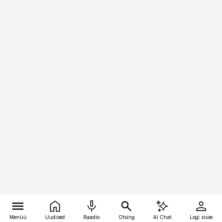
Menüü
Uudised
Raadio
Otsing
AI Chat
Logi sisse