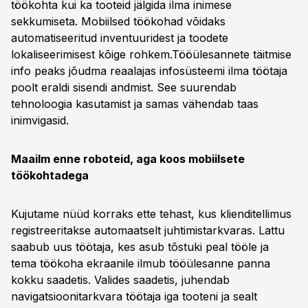
töökohta kui ka tooteid jälgida ilma inimese
sekkumiseta. Mobiilsed töökohad võidaks
automatiseeritud inventuuridest ja toodete
lokaliseerimisest kõige rohkem.Tööülesannete täitmise
info peaks jõudma reaalajas infosüsteemi ilma töötaja
poolt eraldi sisendi andmist. See suurendab
tehnoloogia kasutamist ja samas vähendab taas
inimvigasid.
Maailm enne roboteid, aga koos mobiilsete
töökohtadega
Kujutame nüüd korraks ette tehast, kus klienditellimus
registreeritakse automaatselt juhtimistarkvaras. Lattu
saabub uus töötaja, kes asub tõstuki peal tööle ja
tema töökoha ekraanile ilmub tööülesanne panna
kokku saadetis. Valides saadetis, juhendab
navigatsioonitarkvara töötaja iga tooteni ja sealt