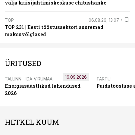
välja kriisijuhtimiskeskuse ehitushanke
TOP
06.08.26, 13:07
TOP 231 | Eesti tööstussektori suuremad
maksuvõlglased
ÜRITUSED
16.09.2026
TALLINN - IDA-VIRUMAA
TARTU
Energiasäästlikud lahendused
Puidutööstuse 
2026
HETKEL KUUM