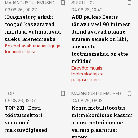
MAJANDUSTULEMUSED
SUUR LUGU
03.08.26, 08:27
04.08.26, 10:42
Haagiseturg ärkab:
ABB palkab Eestis
tootjad kasvatavad
tänavu veel 90 inimest.
mahtu ja valmistuvad
Juhid avavad plaane:
uueks laienemiseks
suurem seisak on läbi,
Bestnet avab uue müügi- ja
uue aasta
tootmiskeskuse
tootmismahud on ette
müüdud
Ettevõte muutis
tootmistöötajate
palgasüsteemi
TOP
MAJANDUSTULEMUSED
06.08.26, 13:07
04.08.26, 08:13
TOP 231 | Eesti
Kehra metallitööstus
tööstussektori
mitmekordistas kasumi
suuremad
ja uus tootmishoone
maksuvõlglased
valmib plaanitust
varem