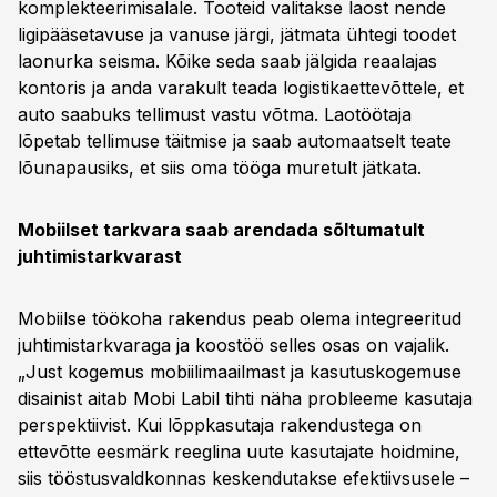
komplekteerimisalale. Tooteid valitakse laost nende
ligipääsetavuse ja vanuse järgi, jätmata ühtegi toodet
laonurka seisma. Kõike seda saab jälgida reaalajas
kontoris ja anda varakult teada logistikaettevõttele, et
auto saabuks tellimust vastu võtma. Laotöötaja
lõpetab tellimuse täitmise ja saab automaatselt teate
lõunapausiks, et siis oma tööga muretult jätkata.
Mobiilset tarkvara saab arendada sõltumatult
juhtimistarkvarast
Mobiilse töökoha rakendus peab olema integreeritud
juhtimistarkvaraga ja koostöö selles osas on vajalik.
„Just kogemus mobiilimaailmast ja kasutuskogemuse
disainist aitab Mobi Labil tihti näha probleeme kasutaja
perspektiivist. Kui lõppkasutaja rakendustega on
ettevõtte eesmärk reeglina uute kasutajate hoidmine,
siis tööstusvaldkonnas keskendutakse efektiivsusele –