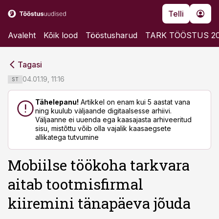
Telli
Avaleht
Kõik lood
Tööstusharud
TARK TÖÖSTUS 2
cebook
cebook
Tagasi
Twitter)
Twitter)
04.01.19, 11:16
ST
kedIn
kedIn
Tähelepanu!
Artikkel on enam kui 5 aastat vana
ning kuulub väljaande digitaalsesse arhiivi.
ail
ail
Väljaanne ei uuenda ega kaasajasta arhiveeritud
sisu, mistõttu võib olla vajalik kaasaegsete
k
k
allikatega tutvumine
Mobiilse töökoha tarkvara
aitab tootmisfirmal
kiiremini tänapäeva jõuda