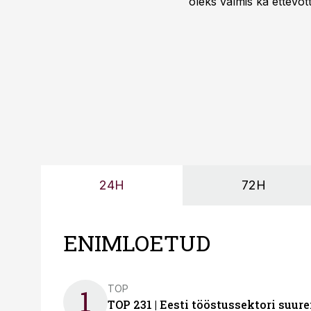
oleks valmis ka ettevõt
too, nendib tootmise j
Mitendorf.
24H
72H
ENIMLOETUD
TOP
1
TOP 231 | Eesti tööstussektori su