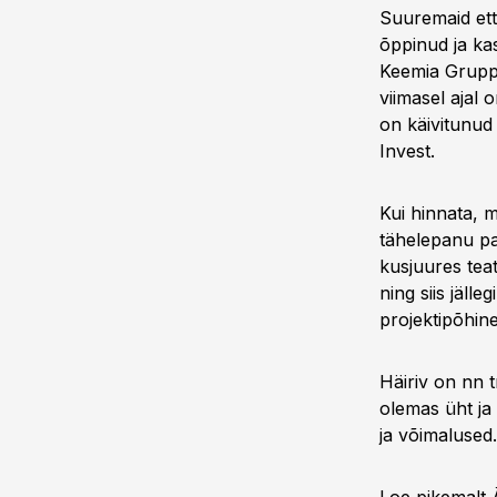
Suuremaid ett
õppinud ja ka
Keemia Grupp,
viimasel ajal 
on käivitunud
Invest.
Kui hinnata, m
tähelepanu pai
kusjuures teat
ning siis jäll
projektipõhine
Häiriv on nn t
olemas üht ja
ja võimalused.