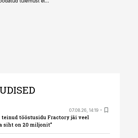
 oodatud tulemust ei
 tegevjuht Sander
UDISED
07.08.26, 14:19
teinud tööstusidu Fractory jäi veel
a siht on 20 miljonit”