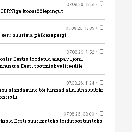
07.08.26, 13:51
s CERNiga koostöölepingut
07.08.26, 13:35
 seni suurima päikesepargi
07.08.26, 11:52
ostis Eestis toodetud aiapaviljoni.
unnustus Eesti tootmiskvaliteedile
07.08.26, 11:24
ksu alandamine tõi hinnad alla. Analüütik:
ontrolli
07.08.26, 08:00
rkisid Eesti suurimateks toidutöösturiteks