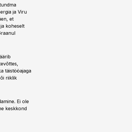
i tundma
rgia ja Viru
en, et
 ja koheselt
Graanul
äärib
tevõttes,
ka täistööajaga
 riiklik
damine. Ei ole
dne keskkond