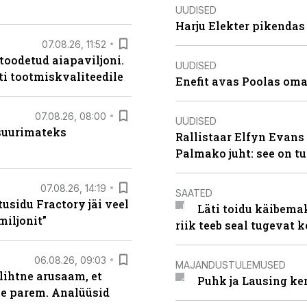
UUDISED
Harju Elekter pikenda
07.08.26, 11:52
 toodetud aiapaviljoni.
UUDISED
ti tootmiskvaliteedile
Enefit avas Poolas oma
07.08.26, 08:00
UUDISED
 suurimateks
Rallistaar Elfyn Evans 
Palmako juht: see on t
07.08.26, 14:19
SAATED
usidu Fractory jäi veel
Läti toidu käibema
miljonit”
riik teeb seal tugevat k
06.08.26, 09:03
MAJANDUSTULEMUSED
lihtne arusaam, et
Puhk ja Lausing ke
le parem. Analüüsid