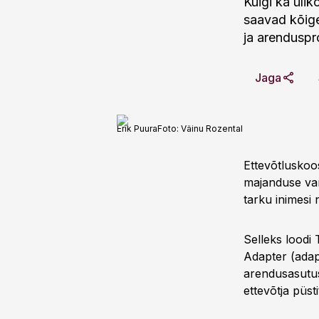
Kuigi ka üli
saavad kõige
ja arenduspr
Jaga
Erik Puura
Foto:
Väinu Rozental
Ettevõtluskoos
majanduse vank
tarku inimesi 
Selleks loodi 
Adapter (adapt
arendusasutust
ettevõtja püst