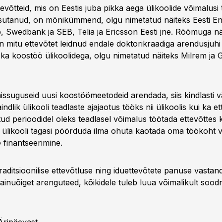
evõtteid, mis on Eestis juba pikka aega ülikoolide võimalus
sutanud, on mõnikümmend, olgu nimetatud näiteks Eesti Ene
 Swedbank ja SEB, Telia ja Ericsson Eesti jne. Rõõmuga nä
on mitu ettevõtet leidnud endale doktorikraadiga arendusjuhi
 ka koostöö ülikoolidega, olgu nimetatud näiteks Milrem ja 
issuguseid uusi koostöömeetodeid arendada, siis kindlasti v
ndlik ülikooli teadlaste ajajaotus tööks nii ülikoolis kui ka et
ud perioodidel oleks teadlasel võimalus töötada ettevõttes 
egi ülikooli tagasi pöörduda ilma ohuta kaotada oma töökoht või
 finantseerimine.
raditsioonilise ettevõtluse ning iduettevõtete panuse vastan
 ainuõiget arenguteed, kõikidele tuleb luua võimalikult soo