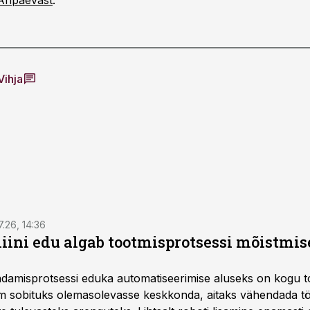
Äripäevast
.
Vihja
7.26, 14:36
ini edu algab tootmisprotsessi mõistmises
damisprotsessi eduka automatiseerimise aluseks on kogu t
m sobituks olemasolevasse keskkonda, aitaks vähendada tö