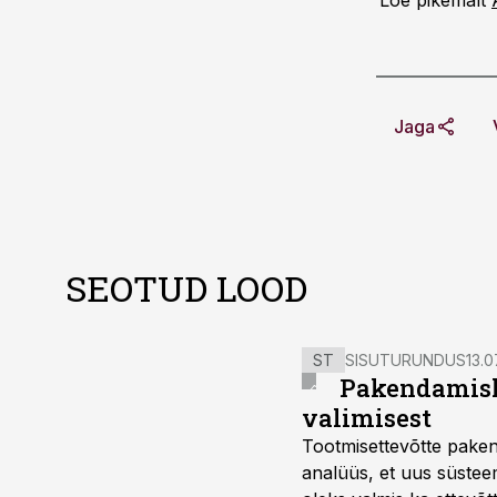
Loe pikemalt
Jaga
SEOTUD LOOD
ST
SISUTURUNDUS
13.0
Pakendamisli
valimisest
Tootmisettevõtte paken
analüüs, et uus süstee