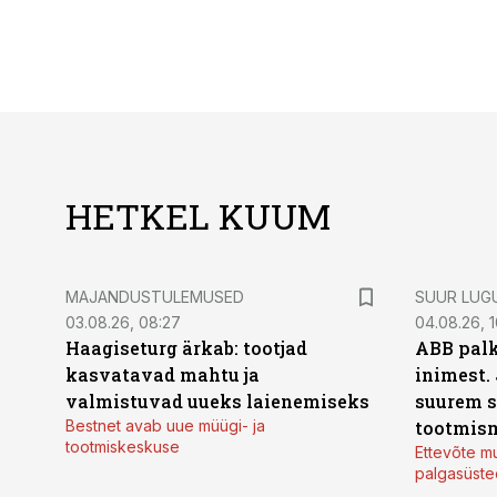
HETKEL KUUM
MAJANDUSTULEMUSED
SUUR LUG
03.08.26, 08:27
04.08.26, 1
Haagiseturg ärkab: tootjad
ABB palk
kasvatavad mahtu ja
inimest.
valmistuvad uueks laienemiseks
suurem s
Bestnet avab uue müügi- ja
tootmis
tootmiskeskuse
Ettevõte mu
palgasüste