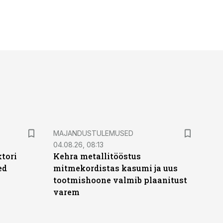
MAJANDUSTULEMUSED
04.08.26, 08:13
ktori
Kehra metallitööstus
ed
mitmekordistas kasumi ja uus
tootmishoone valmib plaanitust
varem