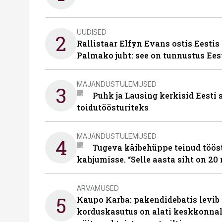
UUDISED
2
Rallistaar Elfyn Evans ostis Eestis
Palmako juht: see on tunnustus Ees
MAJANDUSTULEMUSED
3
Puhk ja Lausing kerkisid Eesti
toidutöösturiteks
MAJANDUSTULEMUSED
4
Tugeva käibehüppe teinud tööst
kahjumisse. “Selle aasta siht on 20 
ARVAMUSED
5
Kaupo Karba: pakendidebatis levib 
korduskasutus on alati keskkonna