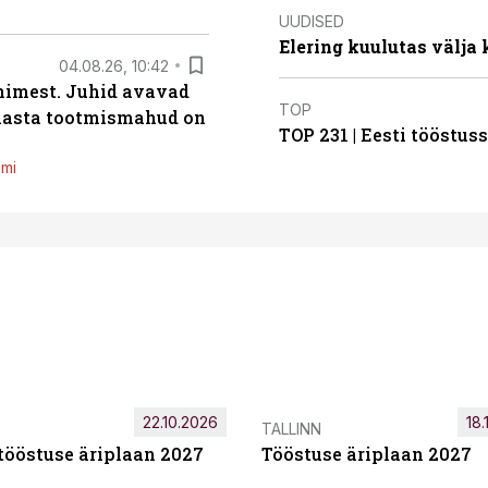
UUDISED
Elering kuulutas välja
04.08.26, 10:42
inimest. Juhid avavad
TOP
 aasta tootmismahud on
TOP 231 | Eesti tööstu
emi
22.10.2026
18.
TALLINN
tööstuse äriplaan 2027
Tööstuse äriplaan 2027