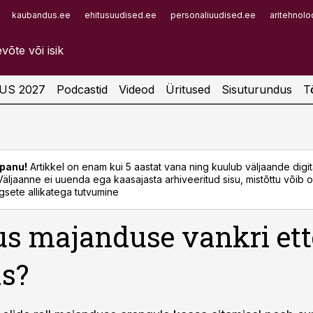
kaubandus.ee
ehitusuudised.ee
personaliuudised.ee
aritehnolo
Infopank
Radar
US 2027
Podcastid
Videod
Üritused
Sisuturundus
T
panu!
Artikkel on enam kui 5 aastat vana ning kuulub väljaande digi
. Väljaanne ei uuenda ega kaasajasta arhiveeritud sisu, mistõttu võib ol
sete allikatega tutvumine
s majanduse vankri ett
s?