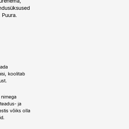
uurenema,
endusüksused
k Puura.
dada
si, koolitab
ust.
nd nimega
 teadus- ja
stis võiks olla
id.