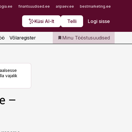
Iseteenindus
ogia.ee
finantsuudised.ee
aripaev.ee
bestmarketing.ee
finantsu
Telli Tööstusuudised
Küsi AI-lt
Telli
Logi sisse
öö
Võlaregister
Minu Tööstusuudised
taalsesse
la vajalik
e –