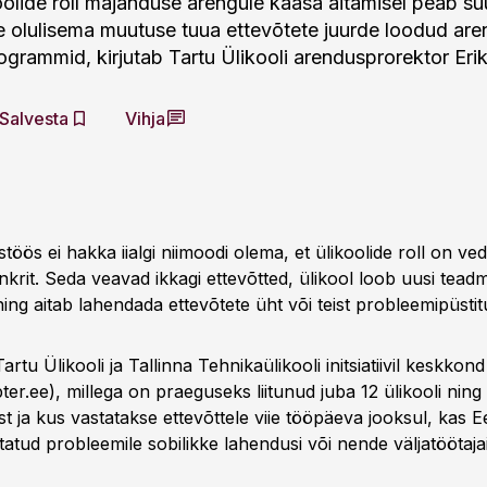
koolide roll majanduse arengule kaasa aitamisel peab s
 olulisema muutuse tuua ettevõtete juurde loodud ar
ogrammid, kirjutab Tartu Ülikooli arendusprorektor Eri
Salvesta
Vihja
töös ei hakka iialgi niimoodi olema, et ülikoolide roll on ve
rit. Seda veavad ikkagi ettevõtted, ülikool loob uusi teadmi
ning aitab lahendada ettevõtete üht või teist probleemipüstit
Tartu Ülikooli ja Tallinna Tehnikaülikooli initsiatiivil keskko
er.ee), millega on praeguseks liitunud juba 12 ülikooli ning
 ja kus vastatakse ettevõttele viie tööpäeva jooksul, kas Ee
itatud probleemile sobilikke lahendusi või nende väljatöötaja