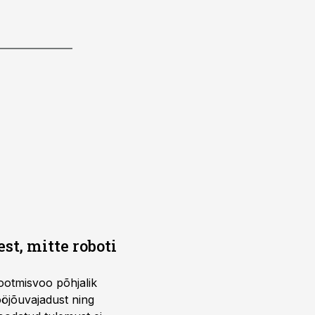
t, mitte roboti
ootmisvoo põhjalik
öjõuvajadust ning