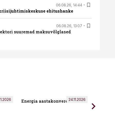
06.08.26, 14:44
 kriisijuhtimiskeskuse ehitushanke
06.08.26, 13:07
ssektori suuremad maksuvõlglased
11.2026
24.11.2026
Energia aastakonverents 2026
Tark töö