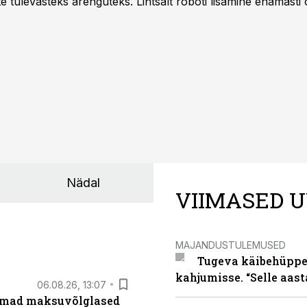
te tulevasteks arenguteks. Lihtsalt roboti lisamine enamasti
a tööstuse automatiseerimislahenduste arendaja Smitech OÜ
Nädal
VIIMASED U
MAJANDUSTULEMUSED
Tugeva käibehüppe 
kahjumisse. “Selle aast
06.08.26, 13:07
uremad maksuvõlglased