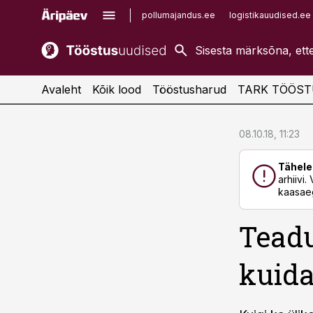
pollumajandus.ee
logistikauudised.ee
kaubandus.ee
imelineajalugu.ee
kinnisvarauudised.ee
imelineteadus.ee
Avaleht
Kõik lood
Tööstusharud
TARK TÖÖST
cebook
cebook
08.10.18, 11:23
Twitter)
Twitter)
Tähele
kedIn
kedIn
arhiivi
kaasaeg
ail
ail
Teadu
k
k
kuida