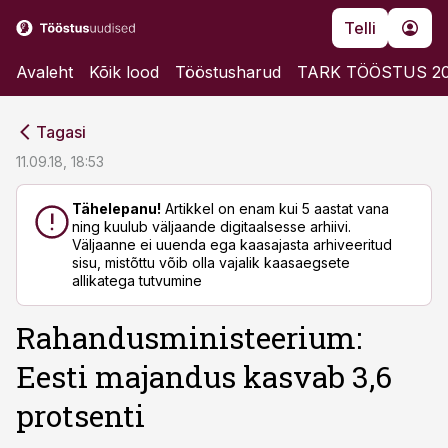
Telli
Avaleht
Kõik lood
Tööstusharud
TARK TÖÖSTUS 2
cebook
cebook
Tagasi
Twitter)
Twitter)
11.09.18, 18:53
kedIn
kedIn
Tähelepanu!
Artikkel on enam kui 5 aastat vana
ning kuulub väljaande digitaalsesse arhiivi.
ail
ail
Väljaanne ei uuenda ega kaasajasta arhiveeritud
sisu, mistõttu võib olla vajalik kaasaegsete
k
k
allikatega tutvumine
Rahandusministeerium:
Eesti majandus kasvab 3,6
protsenti