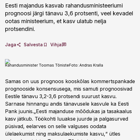
Eesti majandus kasvab rahandusministeeriumi
prognoosi järgi tänavu 3,6 protsenti, veel kevadel
ootas ministeerium, et kasv ulatub nelja
protsendini.
Jaga
Salvesta
Vihja
Rahandusminister Toomas Tõniste
Foto:
Andras Kralla
Samas on uus prognoos kooskõlas kommertspankade
prognooside konsensusega, mis samuti prognoosivad
Eestile tänavu 3,2-3,6 protsendi suurust kasvu.
Sarnase hinnangu andis tänavusele kasvule ka Eesti
Pank juunis.„Eesti majanduse mõõdukas ja tasakaalus
kasv jätkub. Töökohti luuakse juurde ja palgasurved
püsivad, eelarves on selle valguses oodata
ülelaekumist ning maksulaekumiste kasvu,“ ütles