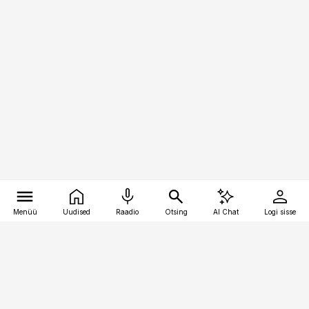
Menüü
Uudised
Raadio
Otsing
AI Chat
Logi sisse
Vana-Lõuna 39/1, 19094 Tallinn
(+372) 667 0111