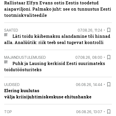
Rallistaar Elfyn Evans ostis Eestis toodetud
aiapaviljoni. Palmako juht: see on tunnustus Eesti
tootmiskvaliteedile
SAATED
07.08.26, 11:24
Läti toidu käibemaksu alandamine tõi hinnad
alla. Analüütik: riik teeb seal tugevat kontrolli
MAJANDUSTULEMUSED
07.08.26, 08:00
Puhk ja Lausing kerkisid Eesti suurimateks
toidutöösturiteks
UUDISED
06.08.26, 14:44
Elering kuulutas
välja kriisijuhtimiskeskuse ehitushanke
TOP
06.08.26, 13:07