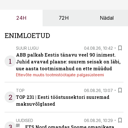
enamasti oodatud tulemust ei too, nendib tootmise ja
tööstuse automatiseerimislahenduste arendaja Smitech
24H
72H
Nädal
OÜ tegevjuht Sander Mitendorf.
ENIMLOETUD
SUUR LUGU
04.08.26, 10:42
ABB palkab Eestis tänavu veel 90 inimest.
1
Juhid avavad plaane: suurem seisak on läbi,
uue aasta tootmismahud on ette müüdud
Ettevõte muutis tootmistöötajate palgasüsteemi
TOP
06.08.26, 13:07
2
TOP 231 | Eesti tööstussektori suuremad
maksuvõlglased
UUDISED
06.08.26, 10:29
3
ETS Nord omandas Soome omanikega