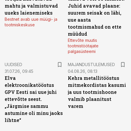
mahtu ja valmistuvad
Juhid avavad plaane:
uueks laienemiseks
suurem seisak on läbi,
Bestnet avab uue müügi- ja
uue aasta
tootmiskeskuse
tootmismahud on ette
müüdud
Ettevõte muutis
tootmistöötajate
palgasüsteemi
UUDISED
MAJANDUSTULEMUSED
31.07.26, 09:45
04.08.26, 08:13
Elva
Kehra metallitööstus
elektroonikatööstus
mitmekordistas kasumi
GPV Eesti sai uue juhi
ja uus tootmishoone
ettevõtte seest.
valmib plaanitust
„Järgmise sammu
varem
astumine oli minu jaoks
lihtne“