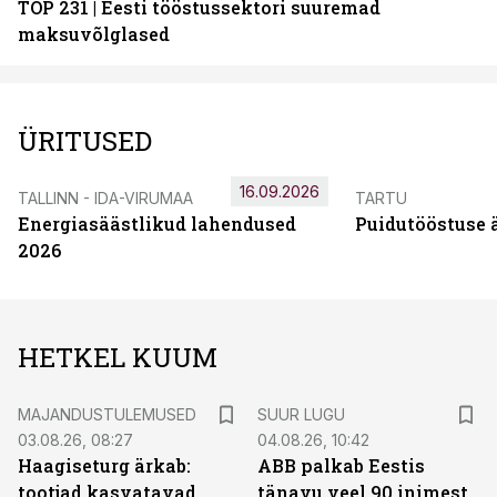
TOP 231 | Eesti tööstussektori suuremad
maksuvõlglased
ÜRITUSED
16.09.2026
TALLINN - IDA-VIRUMAA
TARTU
Energiasäästlikud lahendused
Puidutööstuse 
2026
HETKEL KUUM
MAJANDUSTULEMUSED
SUUR LUGU
03.08.26, 08:27
04.08.26, 10:42
Haagiseturg ärkab:
ABB palkab Eestis
tootjad kasvatavad
tänavu veel 90 inimest.