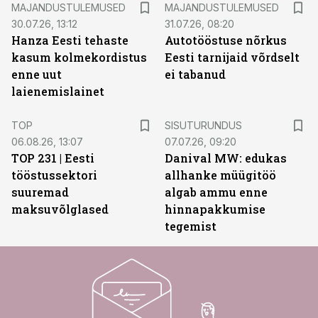
MAJANDUSTULEMUSED
MAJANDUSTULEMUSED
30.07.26, 13:12
31.07.26, 08:20
Hanza Eesti tehaste
Autotööstuse nõrkus
kasum kolmekordistus
Eesti tarnijaid võrdselt
enne uut
ei tabanud
laienemislainet
ST
TOP
SISUTURUNDUS
06.08.26, 13:07
07.07.26, 09:20
TOP 231 | Eesti
Danival MW: edukas
tööstussektori
allhanke müügitöö
suuremad
algab ammu enne
maksuvõlglased
hinnapakkumise
tegemist