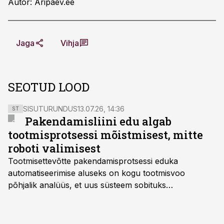
Autor: Äripäev.ee
Jaga
Vihja
SEOTUD LOOD
SISUTURUNDUS
13.07.26, 14:36
ST
Pakendamisliini edu algab
tootmisprotsessi mõistmisest, mitte
roboti valimisest
Tootmisettevõtte pakendamisprotsessi eduka
automatiseerimise aluseks on kogu tootmisvoo
põhjalik analüüs, et uus süsteem sobituks
olemasolevasse keskkonda, aitaks vähendada
tööjõuvajadust ning oleks valmis ka ettevõtte
tulevasteks arenguteks. Lihtsalt roboti lisamine