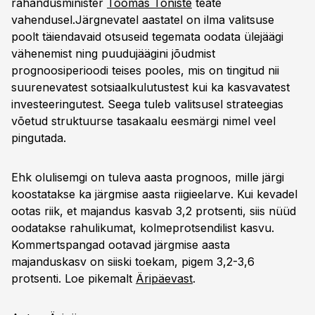
rahandusminister
Toomas Tõniste
teate
vahendusel.Järgnevatel aastatel on ilma valitsuse
poolt täiendavaid otsuseid tegemata oodata ülejäägi
vähenemist ning puudujäägini jõudmist
prognoosiperioodi teises pooles, mis on tingitud nii
suurenevatest sotsiaalkulutustest kui ka kasvavatest
investeeringutest. Seega tuleb valitsusel strateegias
võetud struktuurse tasakaalu eesmärgi nimel veel
pingutada.
Ehk olulisemgi on tuleva aasta prognoos, mille järgi
koostatakse ka järgmise aasta riigieelarve. Kui kevadel
ootas riik, et majandus kasvab 3,2 protsenti, siis nüüd
oodatakse rahulikumat, kolmeprotsendilist kasvu.
Kommertspangad ootavad järgmise aasta
majanduskasv on siiski toekam, pigem 3,2-3,6
protsenti. Loe pikemalt
Äripäevast
.