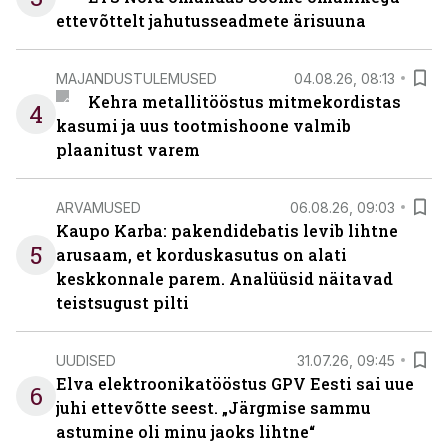
ettevõttelt jahutusseadmete ärisuuna
MAJANDUSTULEMUSED
04.08.26, 08:13
Kehra metallitööstus mitmekordistas
4
kasumi ja uus tootmishoone valmib
plaanitust varem
ARVAMUSED
06.08.26, 09:03
Kaupo Karba: pakendidebatis levib lihtne
5
arusaam, et korduskasutus on alati
keskkonnale parem. Analüüsid näitavad
teistsugust pilti
UUDISED
31.07.26, 09:45
Elva elektroonikatööstus GPV Eesti sai uue
6
juhi ettevõtte seest. „Järgmise sammu
astumine oli minu jaoks lihtne“