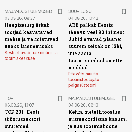
MAJANDUSTULEMUSED
SUUR LUGU
03.08.26, 08:27
04.08.26, 10:42
Haagiseturg ärkab:
ABB palkab Eestis
tootjad kasvatavad
tänavu veel 90 inimest.
mahtu ja valmistuvad
Juhid avavad plaane:
uueks laienemiseks
suurem seisak on läbi,
Bestnet avab uue müügi- ja
uue aasta
tootmiskeskuse
tootmismahud on ette
müüdud
Ettevõte muutis
tootmistöötajate
palgasüsteemi
TOP
MAJANDUSTULEMUSED
06.08.26, 13:07
04.08.26, 08:13
TOP 231 | Eesti
Kehra metallitööstus
tööstussektori
mitmekordistas kasumi
suuremad
ja uus tootmishoone