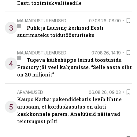
Eesti tootmiskvaliteedile
MAJANDUSTULEMUSED
07.08.26, 08:00
3
Puhk ja Lausing kerkisid Eesti
suurimateks toidutöösturiteks
MAJANDUSTULEMUSED
07.08.26, 14:19
Tugeva käibehüppe teinud tööstusidu
4
Fractory jäi veel kahjumisse. “Selle aasta siht
on 20 miljonit”
ARVAMUSED
06.08.26, 09:03
Kaupo Karba: pakendidebatis levib lihtne
5
arusaam, et korduskasutus on alati
keskkonnale parem. Analüüsid näitavad
teistsugust pilti