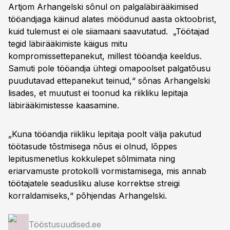
Artjom Arhangelski sõnul on palgaläbirääkimised
tööandjaga käinud alates möödunud aasta oktoobrist,
kuid tulemust ei ole siiamaani saavutatud. „Töötajad
tegid läbirääkimiste käigus mitu
kompromissettepanekut, millest tööandja keeldus.
Samuti pole tööandja ühtegi omapoolset palgatõusu
puudutavad ettepanekut teinud,“ sõnas Arhangelski
lisades, et muutust ei toonud ka riikliku lepitaja
läbirääkimistesse kaasamine.
„Kuna tööandja riikliku lepitaja poolt välja pakutud
töötasude tõstmisega nõus ei olnud, lõppes
lepitusmenetlus kokkulepet sõlmimata ning
eriarvamuste protokolli vormistamisega, mis annab
töötajatele seadusliku aluse korrektse streigi
korraldamiseks,“ põhjendas Arhangelski.
Tööstusuudised.ee