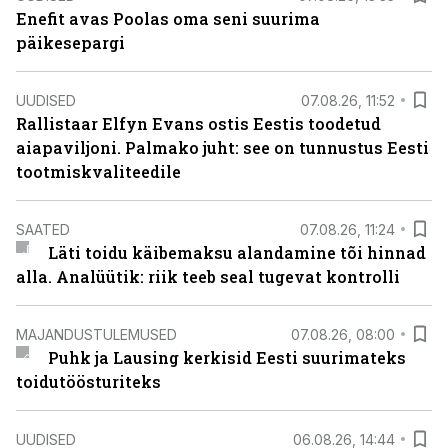
Enefit avas Poolas oma seni suurima
päikesepargi
UUDISED
07.08.26, 11:52
Rallistaar Elfyn Evans ostis Eestis toodetud
aiapaviljoni. Palmako juht: see on tunnustus Eesti
tootmiskvaliteedile
SAATED
07.08.26, 11:24
Läti toidu käibemaksu alandamine tõi hinnad
alla. Analüütik: riik teeb seal tugevat kontrolli
MAJANDUSTULEMUSED
07.08.26, 08:00
Puhk ja Lausing kerkisid Eesti suurimateks
toidutöösturiteks
UUDISED
06.08.26, 14:44