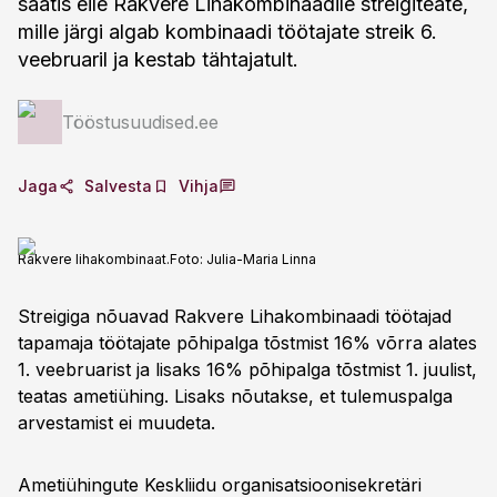
saatis eile Rakvere Lihakombinaadile streigiteate,
mille järgi algab kombinaadi töötajate streik 6.
veebruaril ja kestab tähtajatult.
Tööstusuudised.ee
Jaga
Salvesta
Vihja
Rakvere lihakombinaat.
Foto:
Julia-Maria Linna
Streigiga nõuavad Rakvere Lihakombinaadi töötajad
tapamaja töötajate põhipalga tõstmist 16% võrra alates
1. veebruarist ja lisaks 16% põhipalga tõstmist 1. juulist,
teatas ametiühing. Lisaks nõutakse, et tulemuspalga
arvestamist ei muudeta.
Ametiühingute Keskliidu organisatsioonisekretäri