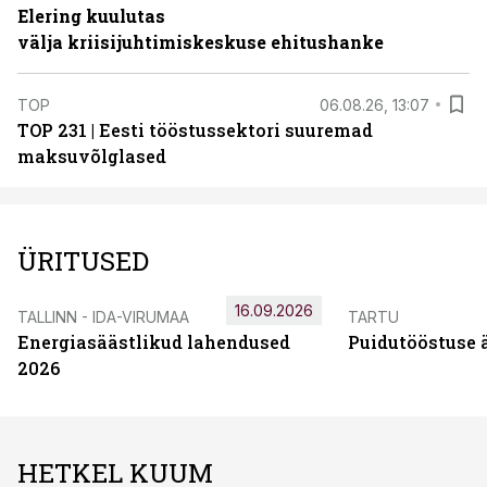
Elering kuulutas
välja kriisijuhtimiskeskuse ehitushanke
TOP
06.08.26, 13:07
TOP 231 | Eesti tööstussektori suuremad
maksuvõlglased
ÜRITUSED
16.09.2026
TALLINN - IDA-VIRUMAA
TARTU
Energiasäästlikud lahendused
Puidutööstuse 
2026
HETKEL KUUM