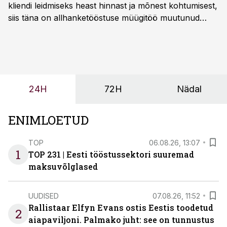
kliendi leidmiseks heast hinnast ja mõnest kohtumisest,
siis täna on allhanketööstuse müügitöö muutunud
märksa pikemaks ja süsteemsemaks. Konkurents on
kasvanud, kliendid kaaluvad otsuseid põhjalikumalt
ning partnerit ei valita enam ainult tootmisvõimekuse
või hinnakirja järgi.
24H
72H
Nädal
ENIMLOETUD
TOP
06.08.26, 13:07
1
TOP 231 | Eesti tööstussektori suuremad
maksuvõlglased
UUDISED
07.08.26, 11:52
Rallistaar Elfyn Evans ostis Eestis toodetud
2
aiapaviljoni. Palmako juht: see on tunnustus