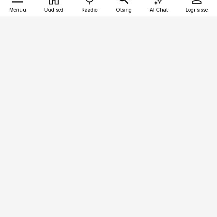
Menüü
Uudised
Raadio
Otsing
AI Chat
Logi sisse
Vana-Lõuna 39/1, 19094 Tallinn
(+372) 667 0111
toostusuudised@toostusuudised.ee
Telli
Reklaam
Firmast
Sisu kasutamisõigused
Ajakirjaniku
eetikakoodeks
Üldtingimused
Privaatsustingimused
Küpsiste poliitika
KKK
Eesti Meediaettevõtete
Eelistuste haldamine
Liit