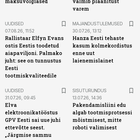
maksuvõlglased
valmib plaanitust
varem
UUDISED
MAJANDUSTULEMUSED
07.08.26, 11:52
30.07.26, 13:12
Rallistaar Elfyn Evans
Hanza Eesti tehaste
ostis Eestis toodetud
kasum kolmekordistus
aiapaviljoni. Palmako
enne uut
juht: see on tunnustus
laienemislainet
Eesti
tootmiskvaliteedile
ST
UUDISED
SISUTURUNDUS
31.07.26, 09:45
13.07.26, 14:36
Elva
Pakendamisliini edu
elektroonikatööstus
algab tootmisprotsessi
GPV Eesti sai uue juhi
mõistmisest, mitte
ettevõtte seest.
roboti valimisest
„Järgmise sammu