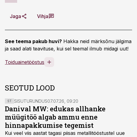
Jaga
Vihja
See teema pakub huvi?
Hakka neid märksõnu jälgima
ja saad alati teavituse, kui sel teemal ilmub midagi uut!
Toiduainetööstus
SEOTUD LOOD
SISUTURUNDUS
07.07.26, 09:20
ST
Danival MW: edukas allhanke
müügitöö algab ammu enne
hinnapakkumise tegemist
Kui veel viis aastat tagasi piisas metallitööstustel uue