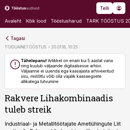
Telli
Avaleht
Kõik lood
Tööstusharud
TARK TÖÖSTUS 2
cebook
cebook
Tagasi
Twitter)
Twitter)
TOIDUAINETÖÖSTUS
20.01.18, 10:25
kedIn
kedIn
Tähelepanu!
Artikkel on enam kui 5 aastat vana
ning kuulub väljaande digitaalsesse arhiivi.
ail
ail
Väljaanne ei uuenda ega kaasajasta arhiveeritud
sisu, mistõttu võib olla vajalik kaasaegsete
k
k
allikatega tutvumine
Rakvere Lihakombinaadis
tuleb streik
Industriaal- ja Metallitöötajate Ametiühingute Liit