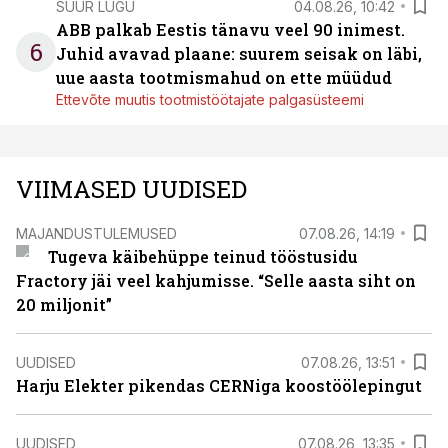
SUUR LUGU
04.08.26, 10:42
ABB palkab Eestis tänavu veel 90 inimest.
6
Juhid avavad plaane: suurem seisak on läbi,
uue aasta tootmismahud on ette müüdud
Ettevõte muutis tootmistöötajate palgasüsteemi
VIIMASED UUDISED
MAJANDUSTULEMUSED
07.08.26, 14:19
Tugeva käibehüppe teinud tööstusidu
Fractory jäi veel kahjumisse. “Selle aasta siht on
20 miljonit”
UUDISED
07.08.26, 13:51
Harju Elekter pikendas CERNiga koostöölepingut
UUDISED
07.08.26, 13:35