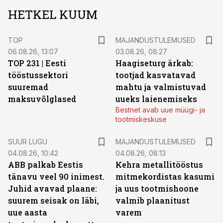
HETKEL KUUM
TOP
MAJANDUSTULEMUSED
06.08.26, 13:07
03.08.26, 08:27
TOP 231 | Eesti
Haagiseturg ärkab:
tööstussektori
tootjad kasvatavad
suuremad
mahtu ja valmistuvad
maksuvõlglased
uueks laienemiseks
Bestnet avab uue müügi- ja
tootmiskeskuse
SUUR LUGU
MAJANDUSTULEMUSED
04.08.26, 10:42
04.08.26, 08:13
ABB palkab Eestis
Kehra metallitööstus
tänavu veel 90 inimest.
mitmekordistas kasumi
Juhid avavad plaane:
ja uus tootmishoone
suurem seisak on läbi,
valmib plaanitust
uue aasta
varem