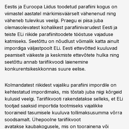
Eestis ja Euroopa Liidus toodetud parafiini kogus on
viimastel aastatel märkimisväärselt vähenenud ning
väheneb tulevikus veelgi. Praegu ei piisa juba
olemasolevatest kohalikest parafiinivarudest Eesti ja
teiste ELi riikide parafiinitoodete tööstuse vajaduse
katmiseks. Seetõttu on nõudlust võimalik katta ainult
impordiga väljastpoolt ELi. Eesti ettevõtted kuuluvad
peamiselt väikeste ja keskmiste ettevõtete hulka ning
seetõttu annab tariifikvoodi laienemine
konkurentsikeskkonnas suure eelise.
Kolmandatest riikidest vajaliku parafiini impordile on
kehtestatud impordimaks, mis tõstab juba niigi kõrgeid
kulusid veelgi. Tariifikvooti rakendatakse selleks, et ELi
tootjad saaksid importida tootmiseks vajalikke
tooraineid tasumisele kuuluva tollimaksusumma võrra
soodsamalt. Ühepoolne tariifikvoot
avatakse kaubakogusele, mis on toorainena või