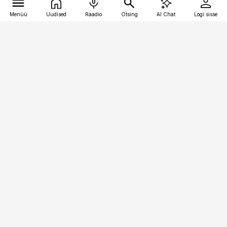
Menüü
Uudised
Raadio
Otsing
AI Chat
Logi sisse
Vana-Lõuna 39/1, 19094 Tallinn
(+372) 667 0111
toostusuudised@toostusuudised.ee
Telli
Reklaam
Firmast
Sisu kasutamisõigused
Ajakirjaniku
eetikakoodeks
Üldtingimused
Privaatsustingimused
Küpsiste poliitika
KKK
Eesti Meediaettevõtete
Eelistuste haldamine
Liit