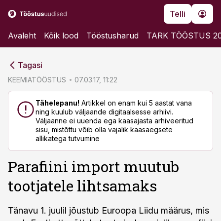
Telli
Avaleht
Kõik lood
Tööstusharud
TARK TÖÖSTUS 2
cebook
cebook
Tagasi
Twitter)
Twitter)
KEEMIATÖÖSTUS
07.03.17, 11:22
kedIn
kedIn
Tähelepanu!
Artikkel on enam kui 5 aastat vana
ning kuulub väljaande digitaalsesse arhiivi.
ail
ail
Väljaanne ei uuenda ega kaasajasta arhiveeritud
sisu, mistõttu võib olla vajalik kaasaegsete
k
k
allikatega tutvumine
Parafiini import muutub
tootjatele lihtsamaks
Tänavu 1. juulil jõustub Euroopa Liidu määrus, mis