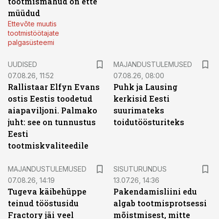
tootmismahud on ette
müüdud
Ettevõte muutis
tootmistöötajate
palgasüsteemi
UUDISED
MAJANDUSTULEMUSED
07.08.26, 11:52
07.08.26, 08:00
Rallistaar Elfyn Evans
Puhk ja Lausing
ostis Eestis toodetud
kerkisid Eesti
aiapaviljoni. Palmako
suurimateks
juht: see on tunnustus
toidutöösturiteks
Eesti
tootmiskvaliteedile
ST
MAJANDUSTULEMUSED
SISUTURUNDUS
07.08.26, 14:19
13.07.26, 14:36
Tugeva käibehüppe
Pakendamisliini edu
teinud tööstusidu
algab tootmisprotsessi
Fractory jäi veel
mõistmisest, mitte