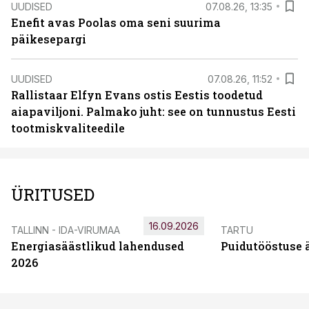
UUDISED
07.08.26, 13:35
Enefit avas Poolas oma seni suurima
päikesepargi
UUDISED
07.08.26, 11:52
Rallistaar Elfyn Evans ostis Eestis toodetud
aiapaviljoni. Palmako juht: see on tunnustus Eesti
tootmiskvaliteedile
ÜRITUSED
16.09.2026
TALLINN - IDA-VIRUMAA
TARTU
Energiasäästlikud lahendused
Puidutööstuse 
2026