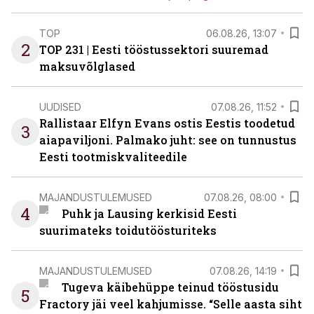
TOP
06.08.26, 13:07
2
TOP 231 | Eesti tööstussektori suuremad
maksuvõlglased
UUDISED
07.08.26, 11:52
Rallistaar Elfyn Evans ostis Eestis toodetud
3
aiapaviljoni. Palmako juht: see on tunnustus
Eesti tootmiskvaliteedile
MAJANDUSTULEMUSED
07.08.26, 08:00
4
Puhk ja Lausing kerkisid Eesti
suurimateks toidutöösturiteks
MAJANDUSTULEMUSED
07.08.26, 14:19
Tugeva käibehüppe teinud tööstusidu
5
Fractory jäi veel kahjumisse. “Selle aasta siht