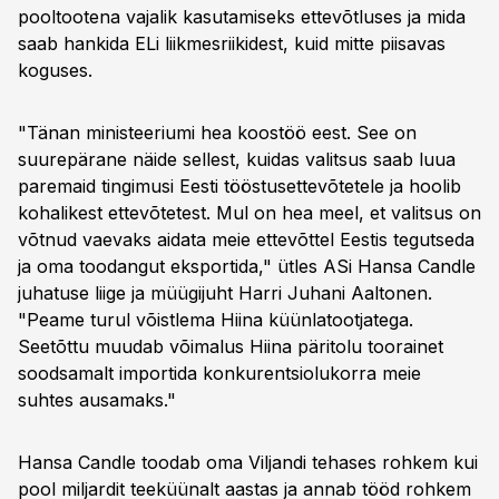
pooltootena vajalik kasutamiseks ettevõtluses ja mida
saab hankida ELi liikmesriikidest, kuid mitte piisavas
koguses.
"Tänan ministeeriumi hea koostöö eest. See on
suurepärane näide sellest, kuidas valitsus saab luua
paremaid tingimusi Eesti tööstusettevõtetele ja hoolib
kohalikest ettevõtetest. Mul on hea meel, et valitsus on
võtnud vaevaks aidata meie ettevõttel Eestis tegutseda
ja oma toodangut eksportida," ütles ASi Hansa Candle
juhatuse liige ja müügijuht Harri Juhani Aaltonen.
"Peame turul võistlema Hiina küünlatootjatega.
Seetõttu muudab võimalus Hiina päritolu toorainet
soodsamalt importida konkurentsiolukorra meie
suhtes ausamaks."
Hansa Candle toodab oma Viljandi tehases rohkem kui
pool miljardit teeküünalt aastas ja annab tööd rohkem