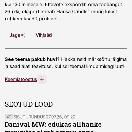
kui 130 inimesele. Ettevõte ekspordib oma toodangut
26 riiki, eksport annab Hansa Candle’i müügitulust
rohkem kui 90 protsenti.
Jaga
Vihja
See teema pakub huvi?
Hakka neid märksõnu jälgima
ja saad alati teavituse, kui sel teemal ilmub midagi uut!
Keemiatööstus
SEOTUD LOOD
SISUTURUNDUS
07.07.26, 09:20
ST
Danival MW: edukas allhanke