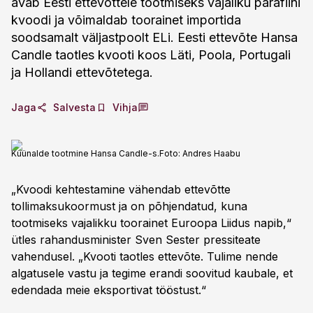
avab Eesti ettevõttele tootmiseks vajaliku parafiini
kvoodi ja võimaldab toorainet importida
soodsamalt väljastpoolt ELi. Eesti ettevõte Hansa
Candle taotles kvooti koos Läti, Poola, Portugali
ja Hollandi ettevõtetega.
Jaga
Salvesta
Vihja
Küünalde tootmine Hansa Candle-s.
Foto:
Andres Haabu
„Kvoodi kehtestamine vähendab ettevõtte
tollimaksukoormust ja on põhjendatud, kuna
tootmiseks vajalikku toorainet Euroopa Liidus napib,“
ütles rahandusminister Sven Sester pressiteate
vahendusel. „Kvooti taotles ettevõte. Tulime nende
algatusele vastu ja tegime erandi soovitud kaubale, et
edendada meie eksportivat tööstust.“