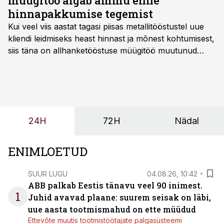
müügitöö algab ammu enne
hinnapakkumise tegemist
Kui veel viis aastat tagasi piisas metallitööstustel uue
kliendi leidmiseks heast hinnast ja mõnest kohtumisest,
siis täna on allhanketööstuse müügitöö muutunud
märksa pikemaks ja süsteemsemaks. Konkurents on
kasvanud, kliendid kaaluvad otsuseid põhjalikumalt
ning partnerit ei valita enam ainult tootmisvõimekuse
või hinnakirja järgi.
24H
72H
Nädal
ENIMLOETUD
SUUR LUGU
04.08.26, 10:42
ABB palkab Eestis tänavu veel 90 inimest.
1
Juhid avavad plaane: suurem seisak on läbi,
uue aasta tootmismahud on ette müüdud
Ettevõte muutis tootmistöötajate palgasüsteemi