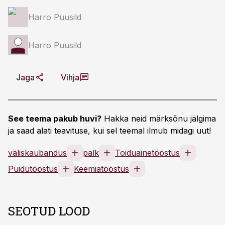
Harro Puusild
Harro Puusild
Jaga
Vihja
See teema pakub huvi?
Hakka neid märksõnu jälgima
ja saad alati teavituse, kui sel teemal ilmub midagi uut!
väliskaubandus
palk
Toiduainetööstus
Puidutööstus
Keemiatööstus
SEOTUD LOOD