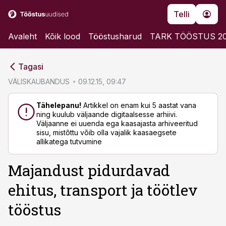
Telli
Avaleht
Kõik lood
Tööstusharud
TARK TÖÖSTUS 2
cebook
cebook
Tagasi
Twitter)
Twitter)
VÄLISKAUBANDUS
09.12.15, 09:47
kedIn
kedIn
Tähelepanu!
Artikkel on enam kui 5 aastat vana
ning kuulub väljaande digitaalsesse arhiivi.
ail
ail
Väljaanne ei uuenda ega kaasajasta arhiveeritud
sisu, mistõttu võib olla vajalik kaasaegsete
k
k
allikatega tutvumine
Majandust pidurdavad
ehitus, transport ja töötlev
tööstus