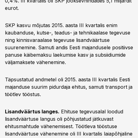
0,4%. III kvartalis oli SKP jooksevhindades 5,1 miljardit
eurot.
SKP kasvu mõjutas 2015. aasta III kvartalis enim
kaubanduse, kutse-, teadus- ja tehnikaalase tegevuse
ning kinnisvaraalase tegevuse lisandväärtuse
suurenemine. Samuti andis Eesti majandusele positiivse
panuse käibemaksu laekumise kasv ja subsiidiumide
väljamaksete vähenemine.
Täpsustatud andmetel oli 2015. aasta III kvartalis Eesti
majanduse suurim pidurdaja ehitus, samuti transport ja
töötlev tööstus.
Lisandväärtus langes.
Ehituse tegevusalal loodud
lisandväärtuse langus oli põhjustatud jätkuvast
ehitusmahtude vähenemisest. Töötleva tööstuse
lisandväärtuse vähenemine oli III kvartalis laiapõhjaline