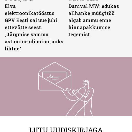
Elva
Danival MW: edukas
elektroonikatööstus
allhanke müügitöö
GPV Eesti sai uue juhi
algab ammu enne
ettevõtte seest.
hinnapakkumise
„Järgmise sammu
tegemist
astumine oli minu jaoks
lihtne“
LIITU UUDISKIRJAGA