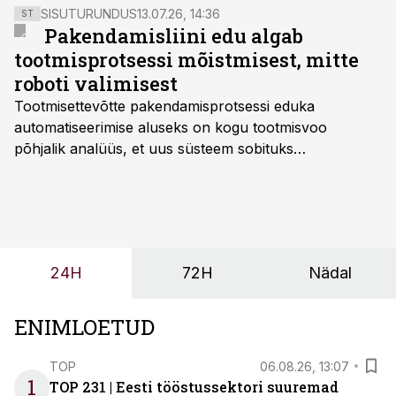
SISUTURUNDUS
13.07.26, 14:36
ST
Pakendamisliini edu algab
tootmisprotsessi mõistmisest, mitte
roboti valimisest
Tootmisettevõtte pakendamisprotsessi eduka
automatiseerimise aluseks on kogu tootmisvoo
põhjalik analüüs, et uus süsteem sobituks
olemasolevasse keskkonda, aitaks vähendada
tööjõuvajadust ning oleks valmis ka ettevõtte
tulevasteks arenguteks. Lihtsalt roboti lisamine
enamasti oodatud tulemust ei too, nendib tootmise ja
tööstuse automatiseerimislahenduste arendaja Smitech
24H
72H
Nädal
OÜ tegevjuht Sander Mitendorf.
ENIMLOETUD
TOP
06.08.26, 13:07
1
TOP 231 | Eesti tööstussektori suuremad