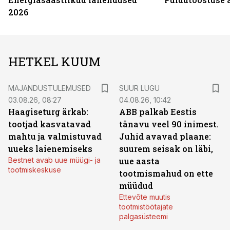
2026
HETKEL KUUM
MAJANDUSTULEMUSED
SUUR LUGU
03.08.26, 08:27
04.08.26, 10:42
Haagiseturg ärkab:
ABB palkab Eestis
tootjad kasvatavad
tänavu veel 90 inimest.
mahtu ja valmistuvad
Juhid avavad plaane:
uueks laienemiseks
suurem seisak on läbi,
Bestnet avab uue müügi- ja
uue aasta
tootmiskeskuse
tootmismahud on ette
müüdud
Ettevõte muutis
tootmistöötajate
palgasüsteemi