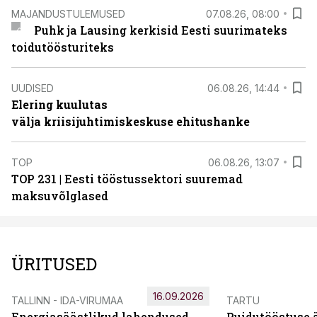
MAJANDUSTULEMUSED
07.08.26, 08:00
Puhk ja Lausing kerkisid Eesti suurimateks
toidutöösturiteks
UUDISED
06.08.26, 14:44
Elering kuulutas
välja kriisijuhtimiskeskuse ehitushanke
TOP
06.08.26, 13:07
TOP 231 | Eesti tööstussektori suuremad
maksuvõlglased
ÜRITUSED
16.09.2026
TALLINN - IDA-VIRUMAA
TARTU
Energiasäästlikud lahendused
Puidutööstuse 