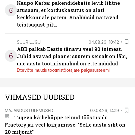
Kaupo Karba: pakendidebatis levib lihtne
5
arusaam, et korduskasutus on alati
keskkonnale parem. Analüüsid näitavad
teistsugust pilti
SUUR LUGU
04.08.26, 10:42
ABB palkab Eestis tänavu veel 90 inimest.
6
Juhid avavad plaane: suurem seisak on läbi,
uue aasta tootmismahud on ette müüdud
Ettevõte muutis tootmistöötajate palgasüsteemi
VIIMASED UUDISED
MAJANDUSTULEMUSED
07.08.26, 14:19
Tugeva käibehüppe teinud tööstusidu
Fractory jäi veel kahjumisse. “Selle aasta siht on
20 miljonit”