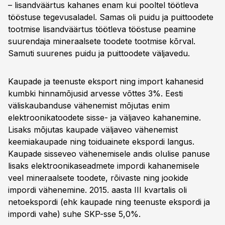
– lisandväärtus kahanes enam kui pooltel töötleva
tööstuse tegevusaladel. Samas oli puidu ja puittoodete
tootmise lisandväärtus töötleva tööstuse peamine
suurendaja mineraalsete toodete tootmise kõrval.
Samuti suurenes puidu ja puittoodete väljavedu.
Kaupade ja teenuste eksport ning import kahanesid
kumbki hinnamõjusid arvesse võttes 3%. Eesti
väliskaubanduse vähenemist mõjutas enim
elektroonikatoodete sisse- ja väljaveo kahanemine.
Lisaks mõjutas kaupade väljaveo vähenemist
keemiakaupade ning toiduainete ekspordi langus.
Kaupade sisseveo vähenemisele andis olulise panuse
lisaks elektroonikaseadmete impordi kahanemisele
veel mineraalsete toodete, rõivaste ning jookide
impordi vähenemine. 2015. aasta III kvartalis oli
netoekspordi (ehk kaupade ning teenuste ekspordi ja
impordi vahe) suhe SKP-sse 5,0%.