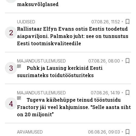
maksuvõlglased
UUDISED
07.08.26, 11:52
Rallistaar Elfyn Evans ostis Eestis toodetud
2
aiapaviljoni. Palmako juht: see on tunnustus
Eesti tootmiskvaliteedile
MAJANDUSTULEMUSED
07.08.26, 08:00
3
Puhk ja Lausing kerkisid Eesti
suurimateks toidutöösturiteks
MAJANDUSTULEMUSED
07.08.26, 14:19
Tugeva käibehüppe teinud tööstusidu
4
Fractory jäi veel kahjumisse. “Selle aasta siht
on 20 miljonit”
ARVAMUSED
06.08.26, 09:03