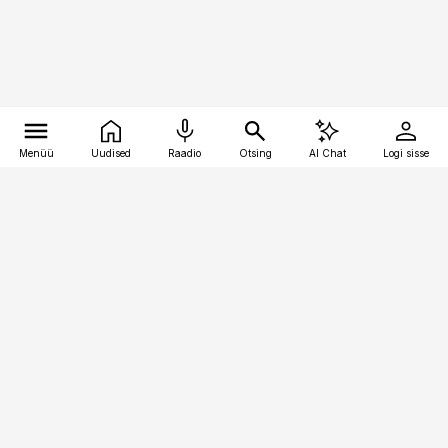
Menüü
Uudised
Raadio
Otsing
AI Chat
Logi sisse
Vana-Lõuna 39/1, 19094 Tallinn
(+372) 667 0111
toostusuudised@toostusuudised.ee
Telli
Reklaam
Firmast
Sisu kasutamisõigused
Ajakirjaniku