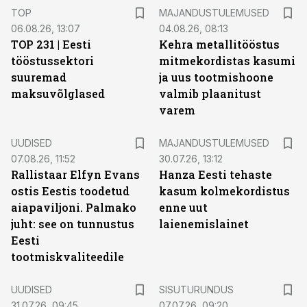
TOP
MAJANDUSTULEMUSED
06.08.26, 13:07
04.08.26, 08:13
TOP 231 | Eesti
Kehra metallitööstus
tööstussektori
mitmekordistas kasumi
suuremad
ja uus tootmishoone
maksuvõlglased
valmib plaanitust
varem
UUDISED
MAJANDUSTULEMUSED
07.08.26, 11:52
30.07.26, 13:12
Rallistaar Elfyn Evans
Hanza Eesti tehaste
ostis Eestis toodetud
kasum kolmekordistus
aiapaviljoni. Palmako
enne uut
juht: see on tunnustus
laienemislainet
Eesti
tootmiskvaliteedile
ST
UUDISED
SISUTURUNDUS
31.07.26, 09:45
07.07.26, 09:20