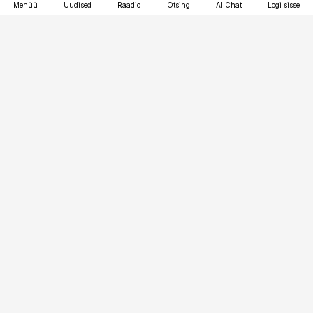
Menüü
Uudised
Raadio
Otsing
AI Chat
Logi sisse
Vana-Lõuna 39/1, 19094 Tallinn
(+372) 667 0111
toostusuudised@toostusuudised.ee
Telli
Reklaam
Firmast
Sisu kasutamisõigused
Ajakirjaniku
eetikakoodeks
Üldtingimused
Privaatsustingimused
Küpsiste poliitika
KKK
Eesti Meediaettevõtete
Eelistuste haldamine
Liit