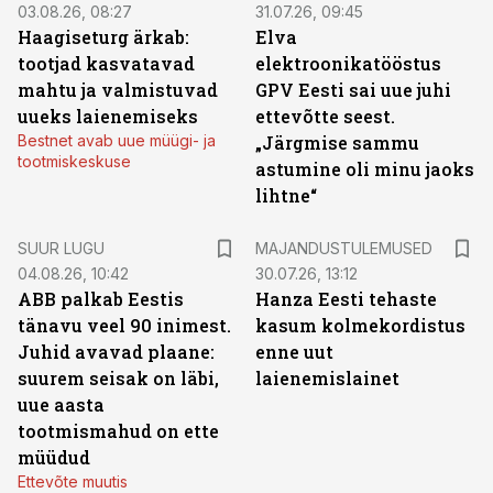
03.08.26, 08:27
31.07.26, 09:45
Haagiseturg ärkab:
Elva
tootjad kasvatavad
elektroonikatööstus
mahtu ja valmistuvad
GPV Eesti sai uue juhi
uueks laienemiseks
ettevõtte seest.
Bestnet avab uue müügi- ja
„Järgmise sammu
tootmiskeskuse
astumine oli minu jaoks
lihtne“
SUUR LUGU
MAJANDUSTULEMUSED
04.08.26, 10:42
30.07.26, 13:12
ABB palkab Eestis
Hanza Eesti tehaste
tänavu veel 90 inimest.
kasum kolmekordistus
Juhid avavad plaane:
enne uut
suurem seisak on läbi,
laienemislainet
uue aasta
tootmismahud on ette
müüdud
Ettevõte muutis