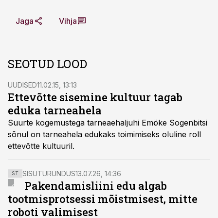
Jaga
Vihja
SEOTUD LOOD
UUDISED
11.02.15, 13:13
Ettevõtte sisemine kultuur tagab
eduka tarneahela
Suurte kogemustega tarneaehaljuhi Emöke Sogenbitsi
sõnul on tarneahela edukaks toimimiseks oluline roll
ettevõtte kultuuril.
SISUTURUNDUS
13.07.26, 14:36
ST
Pakendamisliini edu algab
tootmisprotsessi mõistmisest, mitte
roboti valimisest