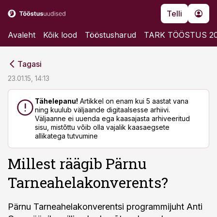
Telli
Avaleht
Kõik lood
Tööstusharud
TARK TÖÖSTUS 2
cebook
cebook
Tagasi
Twitter)
Twitter)
23.01.15, 14:13
kedIn
kedIn
Tähelepanu!
Artikkel on enam kui 5 aastat vana
ning kuulub väljaande digitaalsesse arhiivi.
ail
ail
Väljaanne ei uuenda ega kaasajasta arhiveeritud
sisu, mistõttu võib olla vajalik kaasaegsete
k
k
allikatega tutvumine
Millest räägib Pärnu
Tarneahelakonverents?
Pärnu Tarneahelakonverentsi programmijuht Anti