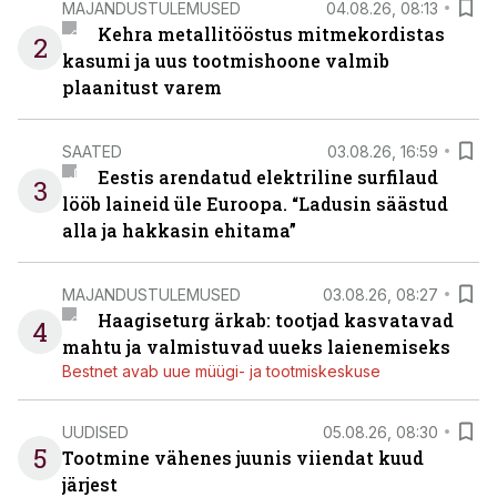
MAJANDUSTULEMUSED
04.08.26, 08:13
Kehra metallitööstus mitmekordistas
2
kasumi ja uus tootmishoone valmib
plaanitust varem
SAATED
03.08.26, 16:59
Eestis arendatud elektriline surfilaud
3
lööb laineid üle Euroopa. “Ladusin säästud
alla ja hakkasin ehitama”
MAJANDUSTULEMUSED
03.08.26, 08:27
Haagiseturg ärkab: tootjad kasvatavad
4
mahtu ja valmistuvad uueks laienemiseks
Bestnet avab uue müügi- ja tootmiskeskuse
UUDISED
05.08.26, 08:30
5
Tootmine vähenes juunis viiendat kuud
järjest