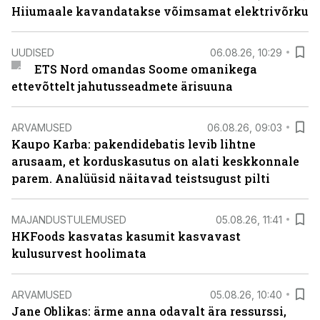
Hiiumaale kavandatakse võimsamat elektrivõrku
UUDISED
06.08.26, 10:29
ETS Nord omandas Soome omanikega
ettevõttelt jahutusseadmete ärisuuna
ARVAMUSED
06.08.26, 09:03
Kaupo Karba: pakendidebatis levib lihtne
arusaam, et korduskasutus on alati keskkonnale
parem. Analüüsid näitavad teistsugust pilti
MAJANDUSTULEMUSED
05.08.26, 11:41
HKFoods kasvatas kasumit kasvavast
kulusurvest hoolimata
ARVAMUSED
05.08.26, 10:40
Jane Oblikas: ärme anna odavalt ära ressurssi,