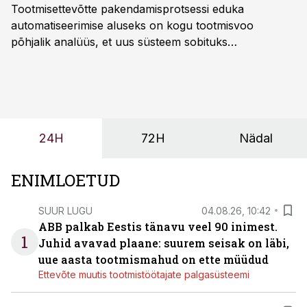
Tootmisettevõtte pakendamisprotsessi eduka
automatiseerimise aluseks on kogu tootmisvoo
põhjalik analüüs, et uus süsteem sobituks
olemasolevasse keskkonda, aitaks vähendada
tööjõuvajadust ning oleks valmis ka ettevõtte
tulevasteks arenguteks. Lihtsalt roboti lisamine
enamasti oodatud tulemust ei too, nendib tootmise ja
tööstuse automatiseerimislahenduste arendaja Smitech
24H
72H
Nädal
OÜ tegevjuht Sander Mitendorf.
ENIMLOETUD
SUUR LUGU
04.08.26, 10:42
ABB palkab Eestis tänavu veel 90 inimest.
1
Juhid avavad plaane: suurem seisak on läbi,
uue aasta tootmismahud on ette müüdud
Ettevõte muutis tootmistöötajate palgasüsteemi