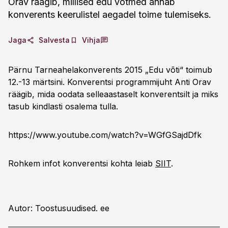
Orav räägib, millised edu võtmed annab
konverents keerulistel aegadel toime tulemiseks.
Jaga
Salvesta
Vihja
Pärnu Tarneahelakonverents 2015 „Edu võti“ toimub
12.-13 märtsini. Konverentsi programmijuht Anti Orav
räägib, mida oodata selleaastaselt konverentsilt ja miks
tasub kindlasti osalema tulla.
https://www.youtube.com/watch?v=WGfGSajdDfk
Rohkem infot konverentsi kohta leiab
SIIT
.
Autor: Toostusuudised. ee