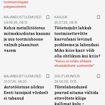
tootmistöötajate
palgasüsteemi
MAJANDUSTULEMUSED
KASULIK
04.08.26, 08:13
30.07.26, 08:15
Kehra metallitööstus
Tööstusjuht lahkab
mitmekordistas kasumi
tootmisettevõtte
ja uus tootmishoone
kasvufaasi levinud
valmib plaanitust
probleeme ja lahendusi.
varem
Miks kiire kasv võib
olla ohtlikum kui kriis?
“Kasvu ei tohiks ehitada
ebastabiilsele süsteemile”
ST
MAJANDUSTULEMUSED
SISUTURUNDUS
31.07.26, 08:20
26.06.26, 13:15
Autotööstuse nõrkus
Tõstelahendused
Eesti tarnijaid võrdselt
peavad aitama vältida
ei tabanud
ettevõtete kõige
kallimat kulu –