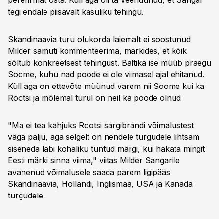
perefirmat osta. Küll aga oli ta veendunud, et Sangar
tegi endale piisavalt kasuliku tehingu.
Skandinaavia turu olukorda laiemalt ei soostunud
Milder samuti kommenteerima, märkides, et kõik
sõltub konkreetsest tehingust. Baltika ise müüb praegu
Soome, kuhu nad poode ei ole viimasel ajal ehitanud.
Küll aga on ettevõte müünud varem nii Soome kui ka
Rootsi ja mõlemal turul on neil ka poode olnud
"Ma ei tea kahjuks Rootsi särgibrändi võimalustest
väga palju, aga selgelt on nendele turgudele lihtsam
siseneda läbi kohaliku tuntud märgi, kui hakata mingit
Eesti märki sinna viima," viitas Milder Sangarile
avanenud võimalusele saada parem ligipääs
Skandinaavia, Hollandi, Inglismaa, USA ja Kanada
turgudele.