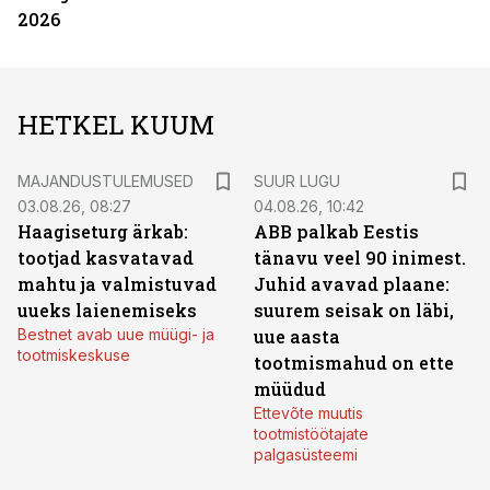
2026
HETKEL KUUM
MAJANDUSTULEMUSED
SUUR LUGU
03.08.26, 08:27
04.08.26, 10:42
Haagiseturg ärkab:
ABB palkab Eestis
tootjad kasvatavad
tänavu veel 90 inimest.
mahtu ja valmistuvad
Juhid avavad plaane:
uueks laienemiseks
suurem seisak on läbi,
Bestnet avab uue müügi- ja
uue aasta
tootmiskeskuse
tootmismahud on ette
müüdud
Ettevõte muutis
tootmistöötajate
palgasüsteemi