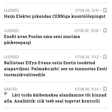
UUDISED
07.08.26, 13:51
Harju Elekter pikendas CERNiga koostöölepingut
UUDISED
07.08.26, 13:35
Enefit avas Poolas oma seni suurima
päikesepargi
UUDISED
07.08.26, 11:52
Rallistaar Elfyn Evans ostis Eestis toodetud
aiapaviljoni. Palmako juht: see on tunnustus Eesti
tootmiskvaliteedile
SAATED
07.08.26, 11:24
Läti toidu käibemaksu alandamine tõi hinnad
alla. Analüütik: riik teeb seal tugevat kontrolli