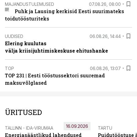
MAJANDUSTULEMUSED
07.08.26, 08:00
Puhk ja Lausing kerkisid Eesti suurimateks
toidutöösturiteks
UUDISED
06.08.26, 14:44
Elering kuulutas
välja kriisijuhtimiskeskuse ehitushanke
TOP
06.08.26, 13:07
TOP 231 | Eesti tööstussektori suuremad
maksuvõlglased
ÜRITUSED
16.09.2026
TALLINN - IDA-VIRUMAA
TARTU
Energiasäästlikud lahendused
Puidutööstuse 