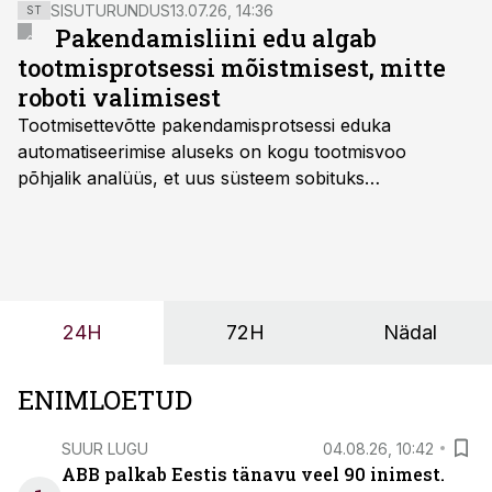
SISUTURUNDUS
13.07.26, 14:36
ST
Pakendamisliini edu algab
tootmisprotsessi mõistmisest, mitte
roboti valimisest
Tootmisettevõtte pakendamisprotsessi eduka
automatiseerimise aluseks on kogu tootmisvoo
põhjalik analüüs, et uus süsteem sobituks
olemasolevasse keskkonda, aitaks vähendada
tööjõuvajadust ning oleks valmis ka ettevõtte
tulevasteks arenguteks. Lihtsalt roboti lisamine
enamasti oodatud tulemust ei too, nendib tootmise ja
tööstuse automatiseerimislahenduste arendaja Smitech
24H
72H
Nädal
OÜ tegevjuht Sander Mitendorf.
ENIMLOETUD
SUUR LUGU
04.08.26, 10:42
ABB palkab Eestis tänavu veel 90 inimest.