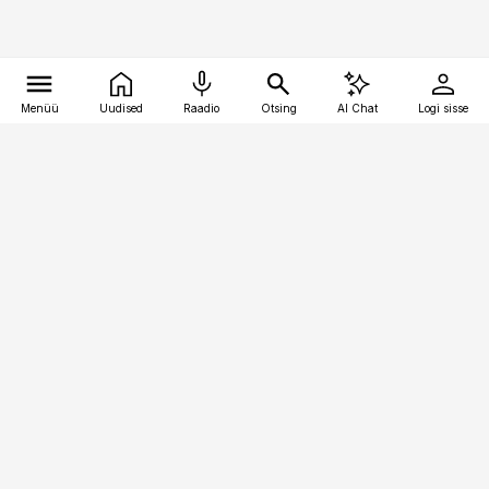
Menüü
Uudised
Raadio
Otsing
AI Chat
Logi sisse
Vana-Lõuna 39/1, 19094 Tallinn
(+372) 667 0111
toostusuudised@toostusuudised.ee
Telli
Reklaam
Firmast
Sisu kasutamisõigused
Ajakirjaniku
eetikakoodeks
Üldtingimused
Privaatsustingimused