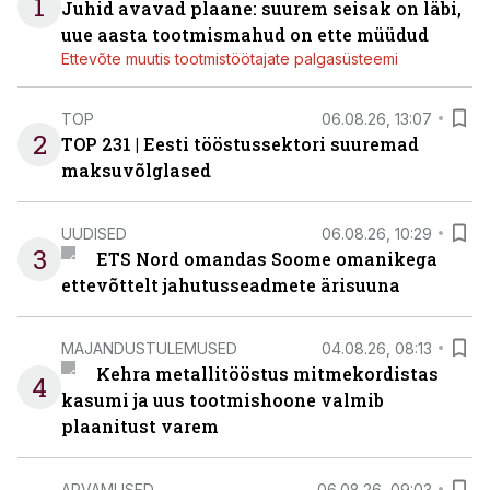
1
Juhid avavad plaane: suurem seisak on läbi,
uue aasta tootmismahud on ette müüdud
Ettevõte muutis tootmistöötajate palgasüsteemi
TOP
06.08.26, 13:07
2
TOP 231 | Eesti tööstussektori suuremad
maksuvõlglased
UUDISED
06.08.26, 10:29
3
ETS Nord omandas Soome omanikega
ettevõttelt jahutusseadmete ärisuuna
MAJANDUSTULEMUSED
04.08.26, 08:13
Kehra metallitööstus mitmekordistas
4
kasumi ja uus tootmishoone valmib
plaanitust varem
ARVAMUSED
06.08.26, 09:03