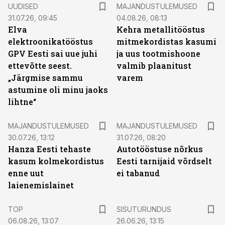
UUDISED
MAJANDUSTULEMUSED
31.07.26, 09:45
04.08.26, 08:13
Elva
Kehra metallitööstus
elektroonikatööstus
mitmekordistas kasumi
GPV Eesti sai uue juhi
ja uus tootmishoone
ettevõtte seest.
valmib plaanitust
„Järgmise sammu
varem
astumine oli minu jaoks
lihtne“
MAJANDUSTULEMUSED
MAJANDUSTULEMUSED
30.07.26, 13:12
31.07.26, 08:20
Hanza Eesti tehaste
Autotööstuse nõrkus
kasum kolmekordistus
Eesti tarnijaid võrdselt
enne uut
ei tabanud
laienemislainet
ST
TOP
SISUTURUNDUS
06.08.26, 13:07
26.06.26, 13:15