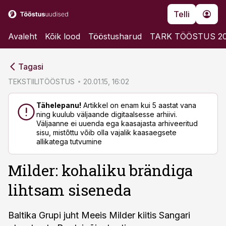
Telli
Avaleht
Kõik lood
Tööstusharud
TARK TÖÖSTUS 2
cebook
cebook
Tagasi
Twitter)
Twitter)
TEKSTIILITÖÖSTUS
20.01.15, 16:02
kedIn
kedIn
Tähelepanu!
Artikkel on enam kui 5 aastat vana
ning kuulub väljaande digitaalsesse arhiivi.
ail
ail
Väljaanne ei uuenda ega kaasajasta arhiveeritud
sisu, mistõttu võib olla vajalik kaasaegsete
k
k
allikatega tutvumine
Milder: kohaliku brändiga
lihtsam siseneda
Baltika Grupi juht Meeis Milder kiitis Sangari