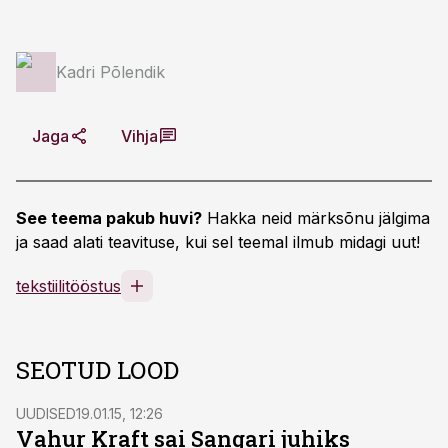
Kadri Põlendik
Jaga
Vihja
See teema pakub huvi?
Hakka neid märksõnu jälgima
ja saad alati teavituse, kui sel teemal ilmub midagi uut!
tekstiilitööstus
SEOTUD LOOD
UUDISED
19.01.15, 12:26
Vahur Kraft sai Sangari juhiks