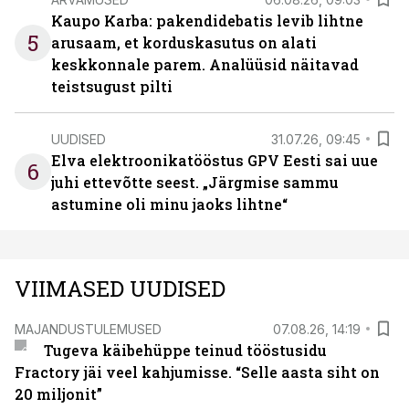
Kaupo Karba: pakendidebatis levib lihtne
5
arusaam, et korduskasutus on alati
keskkonnale parem. Analüüsid näitavad
teistsugust pilti
UUDISED
31.07.26, 09:45
Elva elektroonikatööstus GPV Eesti sai uue
6
juhi ettevõtte seest. „Järgmise sammu
astumine oli minu jaoks lihtne“
VIIMASED UUDISED
MAJANDUSTULEMUSED
07.08.26, 14:19
Tugeva käibehüppe teinud tööstusidu
Fractory jäi veel kahjumisse. “Selle aasta siht on
20 miljonit”