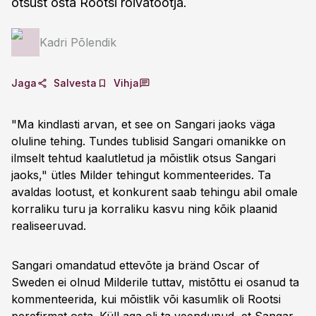
otsust osta Rootsi rõivatootja.
Kadri Põlendik
Jaga
Salvesta
Vihja
"Ma kindlasti arvan, et see on Sangari jaoks väga
oluline tehing. Tundes tublisid Sangari omanikke on
ilmselt tehtud kaalutletud ja mõistlik otsus Sangari
jaoks," ütles Milder tehingut kommenteerides. Ta
avaldas lootust, et konkurent saab tehingu abil omale
korraliku turu ja korraliku kasvu ning kõik plaanid
realiseeruvad.
Sangari omandatud ettevõte ja bränd Oscar of
Sweden ei olnud Milderile tuttav, mistõttu ei osanud ta
kommenteerida, kui mõistlik või kasumlik oli Rootsi