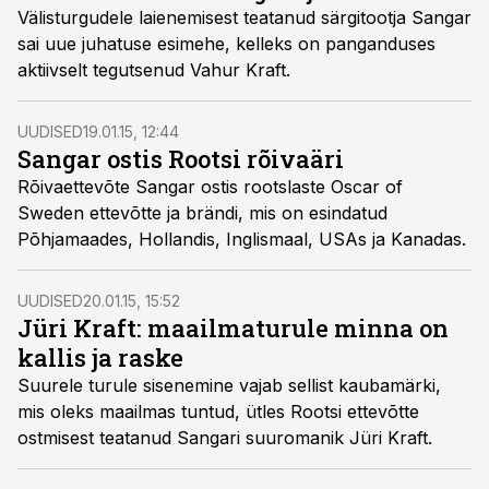
Välisturgudele laienemisest teatanud särgitootja Sangar
sai uue juhatuse esimehe, kelleks on panganduses
aktiivselt tegutsenud Vahur Kraft.
UUDISED
19.01.15, 12:44
Sangar ostis Rootsi rõivaäri
Rõivaettevõte Sangar ostis rootslaste Oscar of
Sweden ettevõtte ja brändi, mis on esindatud
Põhjamaades, Hollandis, Inglismaal, USAs ja Kanadas.
UUDISED
20.01.15, 15:52
Jüri Kraft: maailmaturule minna on
kallis ja raske
Suurele turule sisenemine vajab sellist kaubamärki,
mis oleks maailmas tuntud, ütles Rootsi ettevõtte
ostmisest teatanud Sangari suuromanik Jüri Kraft.