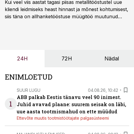
Kui veel viis aastat tagasi piisas metallitööstustel uue
kliendi leidmiseks heast hinnast ja mõnest kohtumisest,
siis täna on allhanketööstuse müügitöö muutunud
märksa pikemaks ja süsteemsemaks. Konkurents on
kasvanud, kliendid kaaluvad otsuseid põhjalikumalt
ning partnerit ei valita enam ainult tootmisvõimekuse
või hinnakirja järgi.
24H
72H
Nädal
ENIMLOETUD
SUUR LUGU
04.08.26, 10:42
ABB palkab Eestis tänavu veel 90 inimest.
1
Juhid avavad plaane: suurem seisak on läbi,
uue aasta tootmismahud on ette müüdud
Ettevõte muutis tootmistöötajate palgasüsteemi