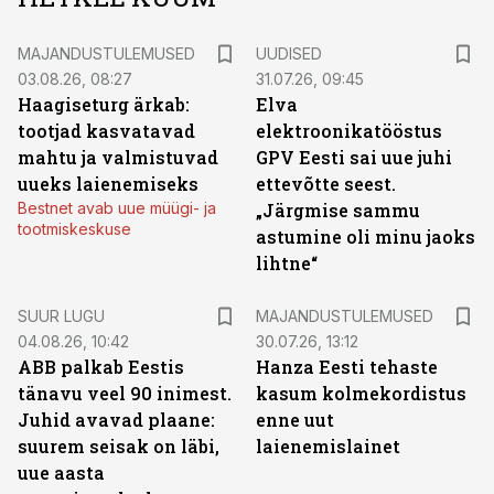
MAJANDUSTULEMUSED
UUDISED
03.08.26, 08:27
31.07.26, 09:45
Haagiseturg ärkab:
Elva
tootjad kasvatavad
elektroonikatööstus
mahtu ja valmistuvad
GPV Eesti sai uue juhi
uueks laienemiseks
ettevõtte seest.
Bestnet avab uue müügi- ja
„Järgmise sammu
tootmiskeskuse
astumine oli minu jaoks
lihtne“
SUUR LUGU
MAJANDUSTULEMUSED
04.08.26, 10:42
30.07.26, 13:12
ABB palkab Eestis
Hanza Eesti tehaste
tänavu veel 90 inimest.
kasum kolmekordistus
Juhid avavad plaane:
enne uut
suurem seisak on läbi,
laienemislainet
uue aasta