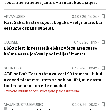
Tootmine vähenes juunis viiendat kuud järjest
ARVAMUSED
04.08.26, 14:04
Kärt Saks: Eesti eksport koguks veelgi tuure, kui
eestlane oskaks suhelda
UUDISED
04.08.26, 11:15
Elektrilevi investeerib elektrivõrgu arengusse
kolme aasta jooksul pool miljardit eurot
SUUR LUGU
04.08.26, 10:42
ABB palkab Eestis tänavu veel 90 inimest. Juhid
avavad plaane: suurem seisak on läbi, uue aasta
tootmismahud on ette müüdud
Ettevõte muutis tootmistöötajate palgasüsteemi
MAJANDUSTULEMUSED
04.08.26, 08:13