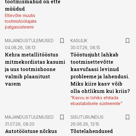
tootmismahud on ette
müüdud
Ettevõte muutis
tootmistöötajate
palgasüsteemi
MAJANDUSTULEMUSED
KASULIK
04.08.26, 08:13
30.07.26, 08:15
Kehra metallitööstus
Tööstusjuht lahkab
mitmekordistas kasumi
tootmisettevõtte
ja uus tootmishoone
kasvufaasi levinud
valmib plaanitust
probleeme ja lahendusi.
varem
Miks kiire kasv võib
olla ohtlikum kui kriis?
“Kasvu ei tohiks ehitada
ebastabiilsele süsteemile”
ST
MAJANDUSTULEMUSED
SISUTURUNDUS
31.07.26, 08:20
26.06.26, 13:15
Autotööstuse nõrkus
Tõstelahendused