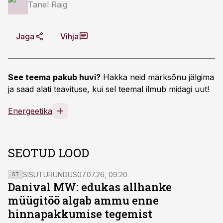
Tanel Raig
Jaga
Vihja
See teema pakub huvi?
Hakka neid märksõnu jälgima
ja saad alati teavituse, kui sel teemal ilmub midagi uut!
Energeetika
SEOTUD LOOD
SISUTURUNDUS
07.07.26, 09:20
ST
Danival MW: edukas allhanke
müügitöö algab ammu enne
hinnapakkumise tegemist