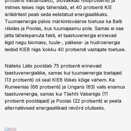
protsenti vastanutest), Slovakkias (66protsenti) ja
mitmes teises riigis tähendab, et 40 protsenti KIE
äriliidritest peab seda eelistatud energiaallikaks.
Tuumaenergia pälvis märkimisväärse toetuse ka Balti
riikides ja Poolas, kus tuumajaamu pole. Samas ei saa
jätta tähelepanuta fakti, et taastuvenergia erinevad
liigid nagu biomass, tuule-, päikese- ja hüdroenergia
leidsid KIE8 riigis kokku 40 protsendi vastajate toetuse.
Näiteks Lätis pooldab 75 protsenti erinevaid
taastuvenergialiike, samas kui tuumaenergia toetajaid
(13 protsenti) oli seal KIE8 lõikes kõige vähem. Ka
Rumeenias (66 protsenti) ja Ungaris (63) valis enamus
taastuvenergia, samas kui Tšehhi Vabariigis (11
protsenti pooldajaid) ja Poolas (22 protsenti) ei peeta
alternatiivseid energiaallikaid niivõrd oluliseks.