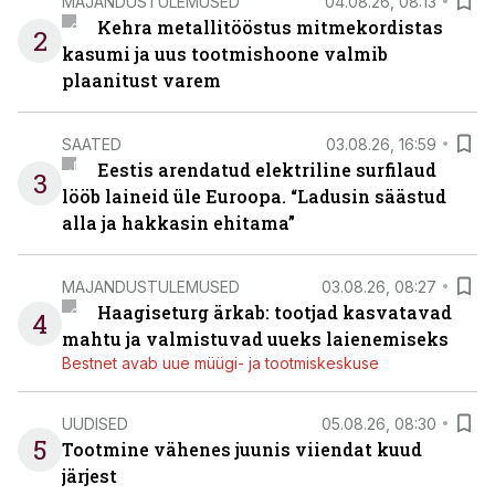
MAJANDUSTULEMUSED
04.08.26, 08:13
Kehra metallitööstus mitmekordistas
2
kasumi ja uus tootmishoone valmib
plaanitust varem
SAATED
03.08.26, 16:59
Eestis arendatud elektriline surfilaud
3
lööb laineid üle Euroopa. “Ladusin säästud
alla ja hakkasin ehitama”
MAJANDUSTULEMUSED
03.08.26, 08:27
Haagiseturg ärkab: tootjad kasvatavad
4
mahtu ja valmistuvad uueks laienemiseks
Bestnet avab uue müügi- ja tootmiskeskuse
UUDISED
05.08.26, 08:30
5
Tootmine vähenes juunis viiendat kuud
järjest