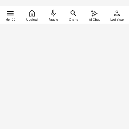
Menüü
Uudised
Raadio
Otsing
AI Chat
Logi sisse
Vana-Lõuna 39/1, 19094 Tallinn
(+372) 667 0111
toostusuudised@toostusuudised.ee
Telli
Reklaam
Firmast
Sisu kasutamisõigused
Ajakirjaniku
eetikakoodeks
Üldtingimused
Privaatsustingimused
Küpsiste poliitika
KKK