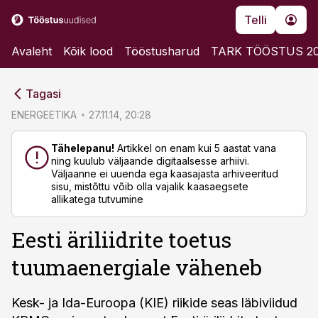
Telli
Avaleht
Kõik lood
Tööstusharud
TARK TÖÖSTUS 2
cebook
cebook
Tagasi
Twitter)
Twitter)
ENERGEETIKA
27.11.14, 20:28
kedIn
kedIn
Tähelepanu!
Artikkel on enam kui 5 aastat vana
ning kuulub väljaande digitaalsesse arhiivi.
ail
ail
Väljaanne ei uuenda ega kaasajasta arhiveeritud
sisu, mistõttu võib olla vajalik kaasaegsete
k
k
allikatega tutvumine
Eesti äriliidrite toetus
tuumaenergiale väheneb
Kesk- ja Ida-Euroopa (KIE) riikide seas läbiviidud