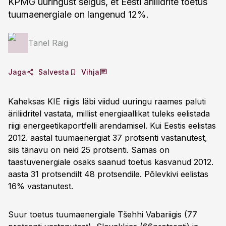
KPMG uuringust selgus, et Eesti äriliidrite toetus
tuumaenergiale on langenud 12%.
Tanel Raig
Jaga
Salvesta
Vihja
Kaheksas KIE riigis läbi viidud uuringu raames paluti
äriliidritel vastata, millist energiaallikat tuleks eelistada
riigi energeetikaportfelli arendamisel. Kui Eestis eelistas
2012. aastal tuumaenergiat 37 protsenti vastanutest,
siis tänavu on neid 25 protsenti. Samas on
taastuvenergiale osaks saanud toetus kasvanud 2012.
aasta 31 protsendilt 48 protsendile. Põlevkivi eelistas
16% vastanutest.
Suur toetus tuumaenergiale Tšehhi Vabariigis (77