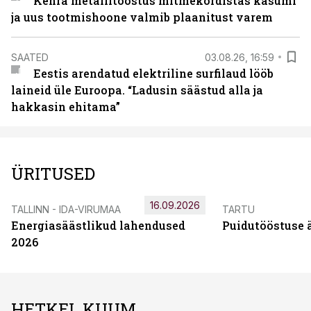
Kehra metallitööstus mitmekordistas kasumi
ja uus tootmishoone valmib plaanitust varem
SAATED
03.08.26, 16:59
Eestis arendatud elektriline surfilaud lööb
laineid üle Euroopa. “Ladusin säästud alla ja
hakkasin ehitama”
ÜRITUSED
16.09.2026
TALLINN - IDA-VIRUMAA
TARTU
Energiasäästlikud lahendused
Puidutööstuse 
2026
HETKEL KUUM