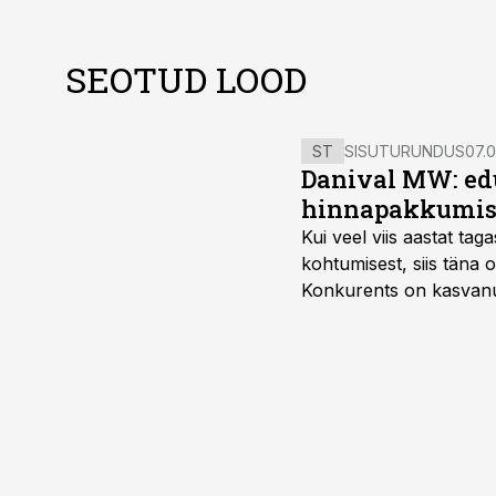
SEOTUD LOOD
ST
SISUTURUNDUS
07.0
Danival MW: ed
hinnapakkumis
Kui veel viis aastat tag
kohtumisest, siis tän
Konkurents on kasvanud,
tootmisvõimekuse või hi