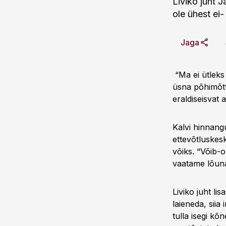
Liviko juht J
ole ühest ei-
Jaga
“Ma ei ütleks
üsna põhimõtt
eraldiseisvat 
Kalvi hinnang
ettevõtluskes
võiks. “Võib-
vaatame lõunana
Liviko juht li
laieneda, siia
tulla isegi k