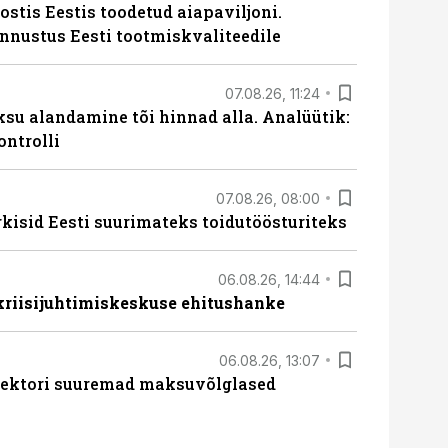
ostis Eestis toodetud aiapaviljoni.
unnustus Eesti tootmiskvaliteedile
07.08.26, 11:24
ksu alandamine tõi hinnad alla. Analüütik:
ontrolli
07.08.26, 08:00
rkisid Eesti suurimateks toidutöösturiteks
06.08.26, 14:44
 kriisijuhtimiskeskuse ehitushanke
06.08.26, 13:07
ssektori suuremad maksuvõlglased