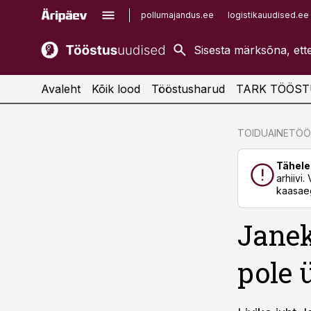
pollumajandus.ee
logistikauudised.ee
kaubandus.ee
imelineajalugu.ee
kinnisvarauudised.ee
imelineteadus.ee
Avaleht
Kõik lood
Tööstusharud
TARK TÖÖST
cebook
cebook
TOIDUAINETÖ
Twitter)
Twitter)
Tähele
kedIn
kedIn
arhiivi
kaasaeg
ail
ail
Janek
k
k
pole 