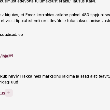
küsimust ettevõtte tulumaksust eraldi,” lausus Kalvi.
 kirjutas, et Emor korraldas ärilehe palvel 480 tippjuhi se
, et viiest tippjuhist neli on ettevõtete tulumaksustamise vast
suudised. ee
Vihja
kub huvi?
Hakka neid märksõnu jälgima ja saad alati teavitu
idagi uut!
tus