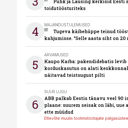
3
Puhk ja Lausing kerkisid Eesti
toidutöösturiteks
MAJANDUSTULEMUSED
4
Tugeva käibehüppe teinud tööst
kahjumisse. “Selle aasta siht on 20 
ARVAMUSED
5
Kaupo Karba: pakendidebatis levib 
korduskasutus on alati keskkonna
näitavad teistsugust pilti
SUUR LUGU
ABB palkab Eestis tänavu veel 90 
6
plaane: suurem seisak on läbi, uue
ette müüdud
Ettevõte muutis tootmistöötajate palgasüste