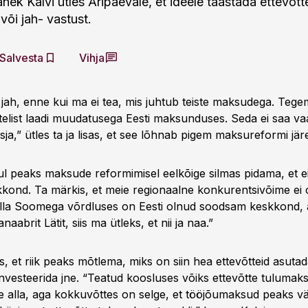
anek Kalvi ütles Äripäevale, et ideele taastada ettevõtt
 või jah- vastust.
Salvesta
Vihja
 jah, enne kui ma ei tea, mis juhtub teiste maksudega. Tegem
elist laadi muudatusega Eesti maksunduses. Seda ei saa va
asja,” ütles ta ja lisas, et see lõhnab pigem maksureformi järe
ul peaks maksude reformimisel eelkõige silmas pidama, et e
kkond. Ta märkis, et meie regionaalne konkurentsivõime ei ol
olla Soomega võrdluses on Eesti olnud soodsam keskkond, 
abrit Lätit, siis ma ütleks, et nii ja naa.”
sas, et riik peaks mõtlema, miks on siin hea ettevõtteid asuta
 investeerida jne. “Teatud koosluses võiks ettevõtte tulumak
õne alla, aga kokkuvõttes on selge, et tööjõumaksud peaks 