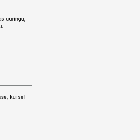
as uuringu,
u.
se, kui sel