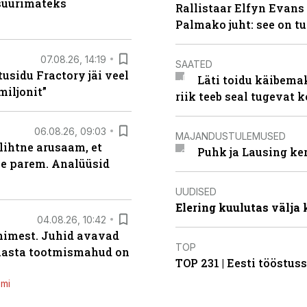
 suurimateks
Rallistaar Elfyn Evans 
Palmako juht: see on t
07.08.26, 14:19
SAATED
usidu Fractory jäi veel
Läti toidu käibema
miljonit”
riik teeb seal tugevat k
06.08.26, 09:03
MAJANDUSTULEMUSED
lihtne arusaam, et
Puhk ja Lausing ke
le parem. Analüüsid
UUDISED
Elering kuulutas välja
04.08.26, 10:42
inimest. Juhid avavad
TOP
 aasta tootmismahud on
TOP 231 | Eesti tööstu
emi