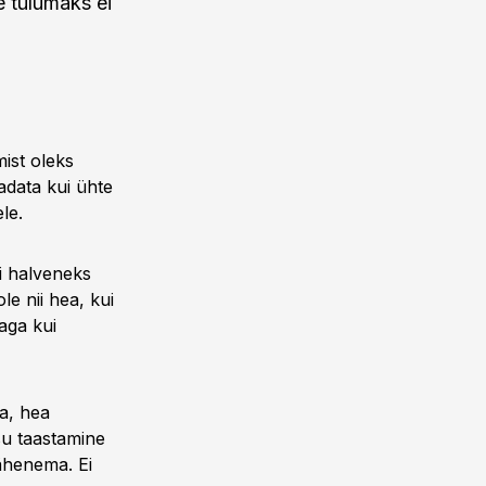
e tulumaks ei
ist oleks
adata kui ühte
le.
i halveneks
e nii hea, kui
aga kui
da, hea
su taastamine
vähenema. Ei