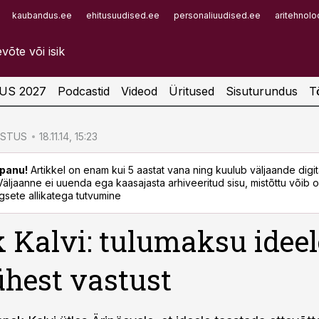
kaubandus.ee
ehitusuudised.ee
personaliuudised.ee
aritehnolo
Infopank
Radar
US 2027
Podcastid
Videod
Üritused
Sisuturundus
T
ÖSTUS
18.11.14, 15:23
panu!
Artikkel on enam kui 5 aastat vana ning kuulub väljaande digi
. Väljaanne ei uuenda ega kaasajasta arhiveeritud sisu, mistõttu võib ol
sete allikatega tutvumine
 Kalvi: tulumaksu ideel
ühest vastust