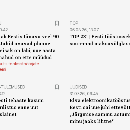
U
TOP
0:42
06.08.26, 13:07
ab Eestis tänavu veel 90
TOP 231 | Eesti tööstusse
 Juhid avavad plaane:
suuremad maksuvõlglas
eisak on läbi, uue aasta
mahud on ette müüdud
utis tootmistöötajate
emi
STULEMUSED
UUDISED
:12
31.07.26, 09:45
sti tehaste kasum
Elva elektroonikatööstu
distus enne uut
Eesti sai uue juhi ettevõt
slainet
„Järgmise sammu astumi
minu jaoks lihtne“