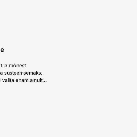
ne
st ja mõnest
 ja süsteemsemaks.
 valita enam ainult