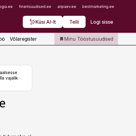
Iseteenindus
ogia.ee
finantsuudised.ee
aripaev.ee
bestmarketing.ee
finantsu
Telli Tööstusuudised
Küsi AI-lt
Telli
Logi sisse
öö
Võlaregister
Minu Tööstusuudised
taalsesse
la vajalik
e