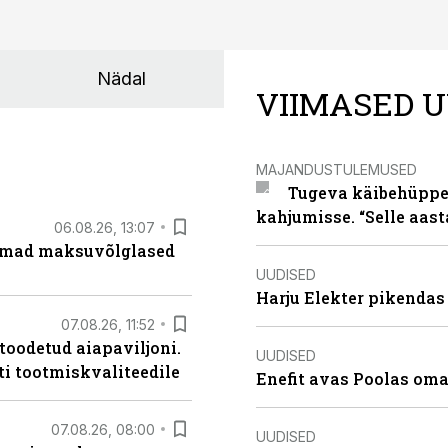
Nädal
VIIMASED U
MAJANDUSTULEMUSED
Tugeva käibehüppe 
kahjumisse. “Selle aast
06.08.26, 13:07
uremad maksuvõlglased
UUDISED
Harju Elekter pikenda
07.08.26, 11:52
 toodetud aiapaviljoni.
UUDISED
ti tootmiskvaliteedile
Enefit avas Poolas oma
07.08.26, 08:00
UUDISED