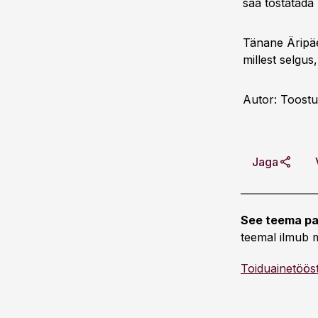
saa tõstatada 
Tänane Äripäev
millest selgus
Autor: Toostu
Jaga
See teema pa
teemal ilmub m
Toiduainetöös