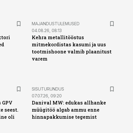
MAJANDUSTULEMUSED
04.08.26, 08:13
ktori
Kehra metallitööstus
ed
mitmekordistas kasumi ja uus
tootmishoone valmib plaanitust
varem
ST
SISUTURUNDUS
07.07.26, 09:20
s GPV
Danival MW: edukas allhanke
te seest.
müügitöö algab ammu enne
ne oli
hinnapakkumise tegemist