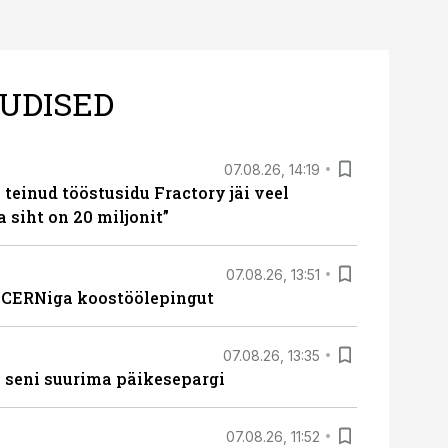
UDISED
07.08.26, 14:19
teinud tööstusidu Fractory jäi veel
a siht on 20 miljonit”
07.08.26, 13:51
s CERNiga koostöölepingut
07.08.26, 13:35
 seni suurima päikesepargi
07.08.26, 11:52