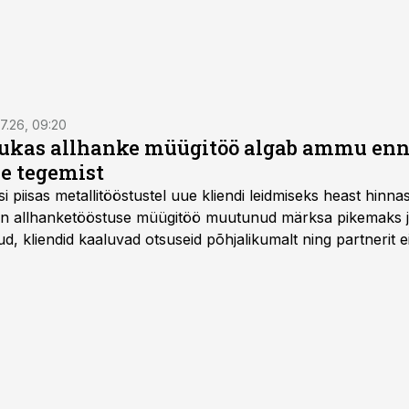
7.26, 09:20
ukas allhanke müügitöö algab ammu en
e tegemist
asi piisas metallitööstustel uue kliendi leidmiseks heast hinna
a on allhanketööstuse müügitöö muutunud märksa pikemaks
 kliendid kaaluvad otsuseid põhjalikumalt ning partnerit ei
nnakirja järgi.