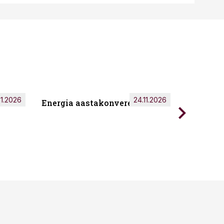
11.2026
24.11.2026
Energia aastakonverents 2026
Tark töö