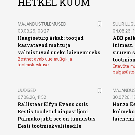
HETKEL KUUM
MAJANDUSTULEMUSED
SUUR LUG
03.08.26, 08:27
04.08.26, 1
Haagiseturg ärkab: tootjad
ABB palk
kasvatavad mahtu ja
inimest.
valmistuvad uueks laienemiseks
suurem s
Bestnet avab uue müügi- ja
tootmis
tootmiskeskuse
Ettevõte mu
palgasüste
UUDISED
MAJANDU
07.08.26, 11:52
30.07.26, 13
Rallistaar Elfyn Evans ostis
Hanza Ee
Eestis toodetud aiapaviljoni.
kolmekor
Palmako juht: see on tunnustus
laienemi
Eesti tootmiskvaliteedile