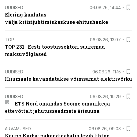
UUDISED
06.08.26, 14:44
Elering kuulutas
välja kriisijuhtimiskeskuse ehitushanke
TOP
06.08.26, 13:07
TOP 231 | Eesti tööstussektori suuremad
maksuvõlglased
UUDISED
06.08.26, 11:15
Hiiumaale kavandatakse võimsamat elektrivõrku
UUDISED
06.08.26, 10:29
ETS Nord omandas Soome omanikega
ettevõttelt jahutusseadmete ärisuuna
ARVAMUSED
06.08.26, 09:03
Kaupo Karba: pakendidebatis levib lihtne