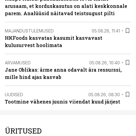
arusaam, et korduskasutus on alati keskkonnale
parem. Analüüsid näitavad teistsugust pilti
MAJANDUSTULEMUSED
05.08.26, 11:41
HKFoods kasvatas kasumit kasvavast
kulusurvest hoolimata
ARVAMUSED
05.08.26, 10:40
Jane Oblikas: ärme anna odavalt ära ressurssi,
mille hind ajas kasvab
UUDISED
05.08.26, 08:30
Tootmine vähenes juunis viiendat kuud järjest
ÜRITUSED