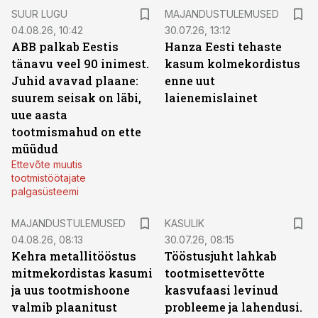
SUUR LUGU
MAJANDUSTULEMUSED
04.08.26, 10:42
30.07.26, 13:12
ABB palkab Eestis
Hanza Eesti tehaste
tänavu veel 90 inimest.
kasum kolmekordistus
Juhid avavad plaane:
enne uut
suurem seisak on läbi,
laienemislainet
uue aasta
tootmismahud on ette
müüdud
Ettevõte muutis
tootmistöötajate
palgasüsteemi
MAJANDUSTULEMUSED
KASULIK
04.08.26, 08:13
30.07.26, 08:15
Kehra metallitööstus
Tööstusjuht lahkab
mitmekordistas kasumi
tootmisettevõtte
ja uus tootmishoone
kasvufaasi levinud
valmib plaanitust
probleeme ja lahendusi.