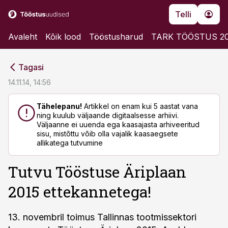
Telli
Avaleht
Kõik lood
Tööstusharud
TARK TÖÖSTUS 2
cebook
cebook
Tagasi
Twitter)
Twitter)
14.11.14, 14:56
kedIn
kedIn
Tähelepanu!
Artikkel on enam kui 5 aastat vana
ning kuulub väljaande digitaalsesse arhiivi.
ail
ail
Väljaanne ei uuenda ega kaasajasta arhiveeritud
sisu, mistõttu võib olla vajalik kaasaegsete
k
k
allikatega tutvumine
Tutvu Tööstuse Äriplaan
2015 ettekannetega!
13. novembril toimus Tallinnas tootmissektori