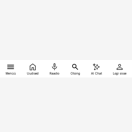
Menüü
Uudised
Raadio
Otsing
AI Chat
Logi sisse
Vana-Lõuna 39/1, 19094 Tallinn
(+372) 667 0111
toostusuudised@toostusuudised.ee