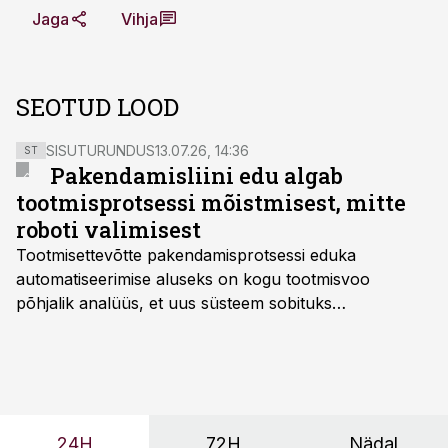
Jaga
Vihja
SEOTUD LOOD
SISUTURUNDUS
13.07.26, 14:36
ST
Pakendamisliini edu algab
tootmisprotsessi mõistmisest, mitte
roboti valimisest
Tootmisettevõtte pakendamisprotsessi eduka
automatiseerimise aluseks on kogu tootmisvoo
põhjalik analüüs, et uus süsteem sobituks
olemasolevasse keskkonda, aitaks vähendada
tööjõuvajadust ning oleks valmis ka ettevõtte
tulevasteks arenguteks. Lihtsalt roboti lisamine
enamasti oodatud tulemust ei too, nendib tootmise ja
tööstuse automatiseerimislahenduste arendaja Smitech
24H
72H
Nädal
OÜ tegevjuht Sander Mitendorf.