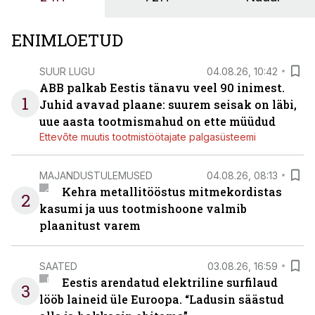
ENIMLOETUD
SUUR LUGU
04.08.26, 10:42
ABB palkab Eestis tänavu veel 90 inimest.
1
Juhid avavad plaane: suurem seisak on läbi,
uue aasta tootmismahud on ette müüdud
Ettevõte muutis tootmistöötajate palgasüsteemi
MAJANDUSTULEMUSED
04.08.26, 08:13
Kehra metallitööstus mitmekordistas
2
kasumi ja uus tootmishoone valmib
plaanitust varem
SAATED
03.08.26, 16:59
Eestis arendatud elektriline surfilaud
3
lööb laineid üle Euroopa. “Ladusin säästud