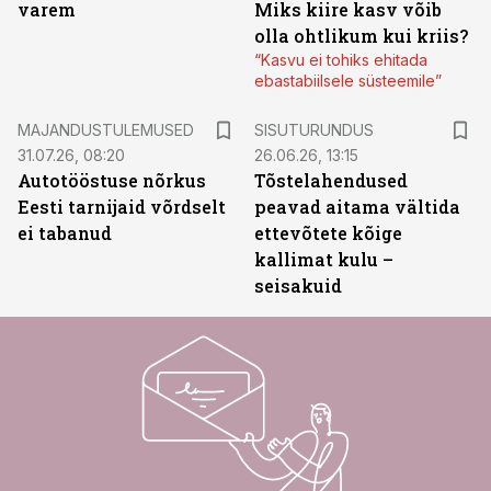
varem
Miks kiire kasv võib
olla ohtlikum kui kriis?
“Kasvu ei tohiks ehitada
ebastabiilsele süsteemile”
ST
MAJANDUSTULEMUSED
SISUTURUNDUS
31.07.26, 08:20
26.06.26, 13:15
Autotööstuse nõrkus
Tõstelahendused
Eesti tarnijaid võrdselt
peavad aitama vältida
ei tabanud
ettevõtete kõige
kallimat kulu –
seisakuid