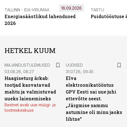
16.09.2026
TALLINN - IDA-VIRUMAA
TARTU
Energiasäästlikud lahendused
Puidutööstuse 
2026
HETKEL KUUM
MAJANDUSTULEMUSED
UUDISED
03.08.26, 08:27
31.07.26, 09:45
Haagiseturg ärkab:
Elva
tootjad kasvatavad
elektroonikatööstus
mahtu ja valmistuvad
GPV Eesti sai uue juhi
uueks laienemiseks
ettevõtte seest.
Bestnet avab uue müügi- ja
„Järgmise sammu
tootmiskeskuse
astumine oli minu jaoks
lihtne“