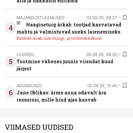
alla ja hakkasin ehitama”
MAJANDUSTULEMUSED
03.08.26, 08:27
Haagiseturg ärkab: tootjad kasvatavad
4
mahtu ja valmistuvad uueks laienemiseks
Bestnet avab uue müügi- ja tootmiskeskuse
UUDISED
05.08.26, 08:30
5
Tootmine vähenes juunis viiendat kuud
järjest
ARVAMUSED
05.08.26, 10:40
6
Jane Oblikas: ärme anna odavalt ära
ressurssi, mille hind ajas kasvab
VIIMASED UUDISED