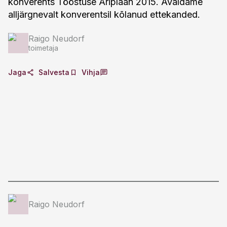
konverents Tööstuse Äriplaan 2015. Avaldame
alljärgnevalt konverentsil kõlanud ettekanded.
Raigo Neudorf
toimetaja
Jaga
Salvesta
Vihja
Raigo Neudorf