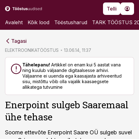
Telli
Avaleht
Kõik lood
Tööstusharud
TARK TÖÖSTUS 2
cebook
cebook
Tagasi
Twitter)
Twitter)
ELEKTROONIKATÖÖSTUS
13.06.14, 11:37
kedIn
kedIn
Tähelepanu!
Artikkel on enam kui 5 aastat vana
ning kuulub väljaande digitaalsesse arhiivi.
ail
ail
Väljaanne ei uuenda ega kaasajasta arhiveeritud
sisu, mistõttu võib olla vajalik kaasaegsete
k
k
allikatega tutvumine
Enerpoint sulgeb Saaremaal
ühe tehase
Soome ettevõte Enerpoint Saare OÜ sulgeb suvel