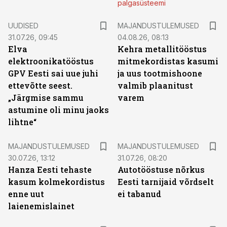
palgasüsteemi
UUDISED
MAJANDUSTULEMUSED
31.07.26, 09:45
04.08.26, 08:13
Elva
Kehra metallitööstus
elektroonikatööstus
mitmekordistas kasumi
GPV Eesti sai uue juhi
ja uus tootmishoone
ettevõtte seest.
valmib plaanitust
„Järgmise sammu
varem
astumine oli minu jaoks
lihtne“
MAJANDUSTULEMUSED
MAJANDUSTULEMUSED
30.07.26, 13:12
31.07.26, 08:20
Hanza Eesti tehaste
Autotööstuse nõrkus
kasum kolmekordistus
Eesti tarnijaid võrdselt
enne uut
ei tabanud
laienemislainet
ST