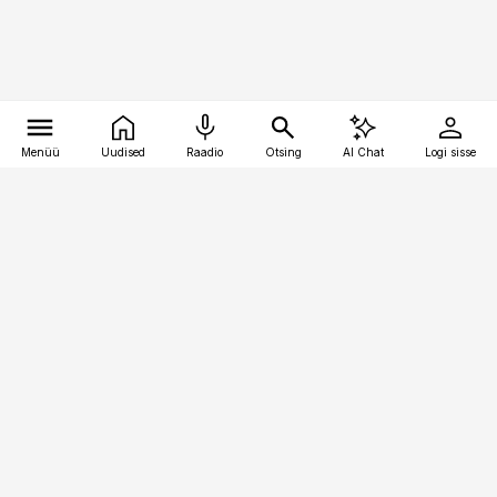
Menüü
Uudised
Raadio
Otsing
AI Chat
Logi sisse
Vana-Lõuna 39/1, 19094 Tallinn
(+372) 667 0111
toostusuudised@toostusuudised.ee
Telli
Reklaam
Firmast
Sisu kasutamisõigused
Ajakirjaniku
eetikakoodeks