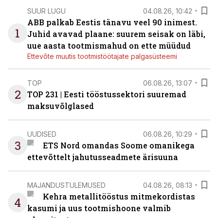
SUUR LUGU
04.08.26, 10:42
ABB palkab Eestis tänavu veel 90 inimest.
1
Juhid avavad plaane: suurem seisak on läbi,
uue aasta tootmismahud on ette müüdud
Ettevõte muutis tootmistöötajate palgasüsteemi
TOP
06.08.26, 13:07
2
TOP 231 | Eesti tööstussektori suuremad
maksuvõlglased
UUDISED
06.08.26, 10:29
3
ETS Nord omandas Soome omanikega
ettevõttelt jahutusseadmete ärisuuna
MAJANDUSTULEMUSED
04.08.26, 08:13
Kehra metallitööstus mitmekordistas
4
kasumi ja uus tootmishoone valmib