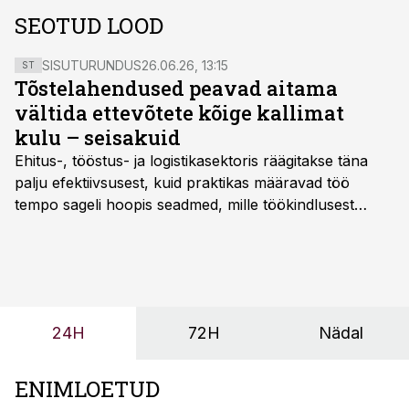
SEOTUD LOOD
SISUTURUNDUS
26.06.26, 13:15
ST
Tõstelahendused peavad aitama
vältida ettevõtete kõige kallimat
kulu – seisakuid
Ehitus-, tööstus- ja logistikasektoris räägitakse täna
palju efektiivsusest, kuid praktikas määravad töö
tempo sageli hoopis seadmed, mille töökindlusest
sõltub kogu objekti või tootmise sujuvus. Kui tõstuk
seisab, töö katkeb või masin ei vasta töötingimustele,
ei tähenda see ettevõtte jaoks ainult tehnilist
probleemi, vaid otsest rahalist kulu, venivaid tähtaegu
ja suuremaid riske tööohutusele.
24H
72H
Nädal
ENIMLOETUD