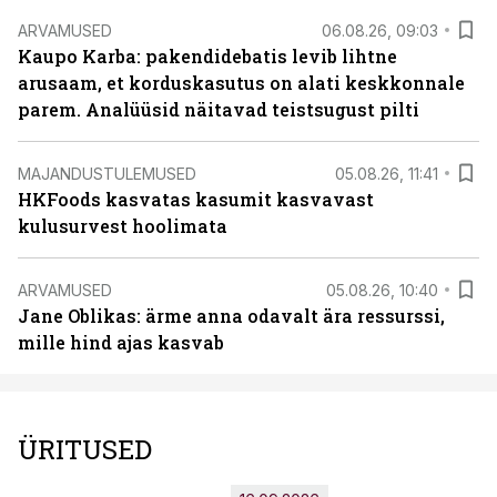
ARVAMUSED
06.08.26, 09:03
Kaupo Karba: pakendidebatis levib lihtne
arusaam, et korduskasutus on alati keskkonnale
parem. Analüüsid näitavad teistsugust pilti
MAJANDUSTULEMUSED
05.08.26, 11:41
HKFoods kasvatas kasumit kasvavast
kulusurvest hoolimata
ARVAMUSED
05.08.26, 10:40
Jane Oblikas: ärme anna odavalt ära ressurssi,
mille hind ajas kasvab
ÜRITUSED