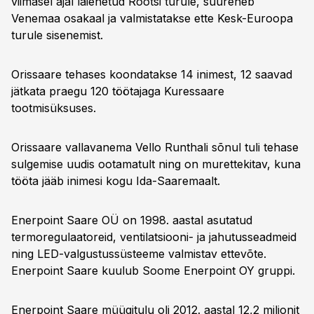
viimasel ajal laienetud Rootsi turule, suureneb
Venemaa osakaal ja valmistatakse ette Kesk-Euroopa
turule sisenemist.
Orissaare tehases koondatakse 14 inimest, 12 saavad
jätkata praegu 120 töötajaga Kuressaare
tootmisüksuses.
Orissaare vallavanema Vello Runthali sõnul tuli tehase
sulgemise uudis ootamatult ning on murettekitav, kuna
tööta jääb inimesi kogu Ida-Saaremaalt.
Enerpoint Saare OÜ on 1998. aastal asutatud
termoregulaatoreid, ventilatsiooni- ja jahutusseadmeid
ning LED-valgustussüsteeme valmistav ettevõte.
Enerpoint Saare kuulub Soome Enerpoint OY gruppi.
Enerpoint Saare müügitulu oli 2012. aastal 12,2 miljonit