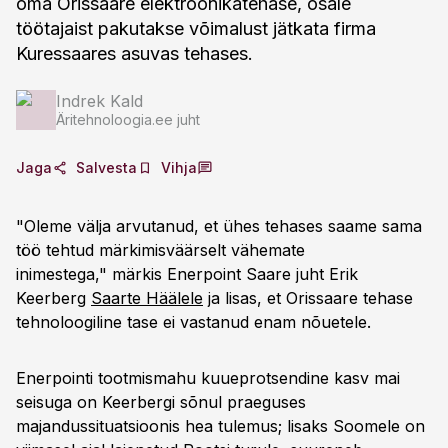
oma Orissaare elektroonikatehase, osale
töötajaist pakutakse võimalust jätkata firma
Kuressaares asuvas tehases.
Indrek Kald
Äritehnoloogia.ee juht
Jaga
Salvesta
Vihja
"Oleme välja arvutanud, et ühes tehases saame sama
töö tehtud märkimisväärselt vähemate
inimestega," märkis Enerpoint Saare juht Erik
Keerberg
Saarte Häälele
ja lisas, et Orissaare tehase
tehnoloogiline tase ei vastanud enam nõuetele.
Enerpointi tootmismahu kuueprotsendine kasv mai
seisuga on Keerbergi sõnul praeguses
majandussituatsioonis hea tulemus; lisaks Soomele on