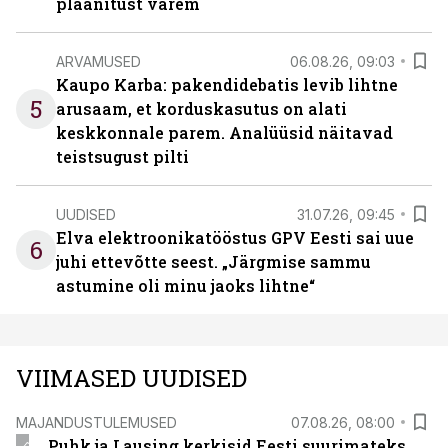
plaanitust varem
ARVAMUSED
06.08.26, 09:03
Kaupo Karba: pakendidebatis levib lihtne
5
arusaam, et korduskasutus on alati
keskkonnale parem. Analüüsid näitavad
teistsugust pilti
UUDISED
31.07.26, 09:45
Elva elektroonikatööstus GPV Eesti sai uue
6
juhi ettevõtte seest. „Järgmise sammu
astumine oli minu jaoks lihtne“
VIIMASED UUDISED
MAJANDUSTULEMUSED
07.08.26, 08:00
Puhk ja Lausing kerkisid Eesti suurimateks