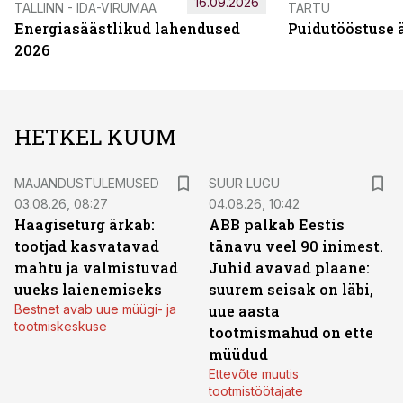
16.09.2026
TALLINN - IDA-VIRUMAA
TARTU
Energiasäästlikud lahendused
Puidutööstuse 
2026
HETKEL KUUM
MAJANDUSTULEMUSED
SUUR LUGU
03.08.26, 08:27
04.08.26, 10:42
Haagiseturg ärkab:
ABB palkab Eestis
tootjad kasvatavad
tänavu veel 90 inimest.
mahtu ja valmistuvad
Juhid avavad plaane:
uueks laienemiseks
suurem seisak on läbi,
Bestnet avab uue müügi- ja
uue aasta
tootmiskeskuse
tootmismahud on ette
müüdud
Ettevõte muutis
tootmistöötajate