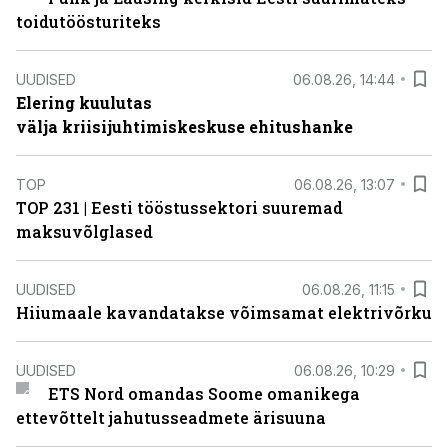
toidutöösturiteks
UUDISED
06.08.26, 14:44
Elering kuulutas
välja kriisijuhtimiskeskuse ehitushanke
TOP
06.08.26, 13:07
TOP 231 | Eesti tööstussektori suuremad
maksuvõlglased
UUDISED
06.08.26, 11:15
Hiiumaale kavandatakse võimsamat elektrivõrku
UUDISED
06.08.26, 10:29
ETS Nord omandas Soome omanikega
ettevõttelt jahutusseadmete ärisuuna