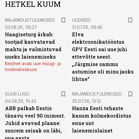
HETKEL KUUM
MAJANDUSTULEMUSED
UUDISED
03.08.26, 08:27
31.07.26, 09:45
Haagiseturg ärkab:
Elva
tootjad kasvatavad
elektroonikatööstus
mahtu ja valmistuvad
GPV Eesti sai uue juhi
uueks laienemiseks
ettevõtte seest.
Bestnet avab uue müügi- ja
„Järgmise sammu
tootmiskeskuse
astumine oli minu jaoks
lihtne“
SUUR LUGU
MAJANDUSTULEMUSED
04.08.26, 10:42
30.07.26, 13:12
ABB palkab Eestis
Hanza Eesti tehaste
tänavu veel 90 inimest.
kasum kolmekordistus
Juhid avavad plaane:
enne uut
suurem seisak on läbi,
laienemislainet
uue aasta