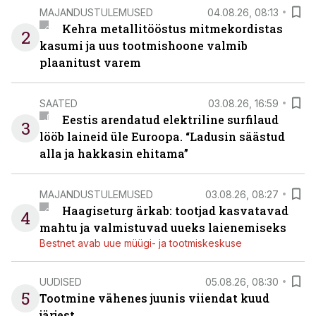
MAJANDUSTULEMUSED
04.08.26, 08:13
Kehra metallitööstus mitmekordistas
2
kasumi ja uus tootmishoone valmib
plaanitust varem
SAATED
03.08.26, 16:59
Eestis arendatud elektriline surfilaud
3
lööb laineid üle Euroopa. “Ladusin säästud
alla ja hakkasin ehitama”
MAJANDUSTULEMUSED
03.08.26, 08:27
Haagiseturg ärkab: tootjad kasvatavad
4
mahtu ja valmistuvad uueks laienemiseks
Bestnet avab uue müügi- ja tootmiskeskuse
UUDISED
05.08.26, 08:30
5
Tootmine vähenes juunis viiendat kuud
järjest