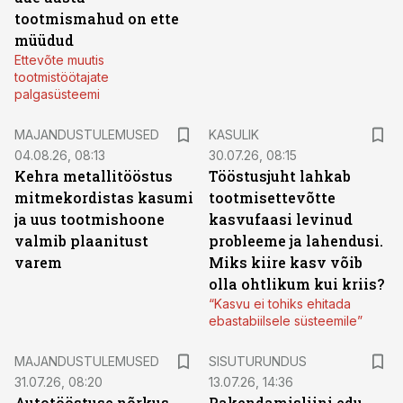
tootmismahud on ette
müüdud
Ettevõte muutis
tootmistöötajate
palgasüsteemi
MAJANDUSTULEMUSED
KASULIK
04.08.26, 08:13
30.07.26, 08:15
Kehra metallitööstus
Tööstusjuht lahkab
mitmekordistas kasumi
tootmisettevõtte
ja uus tootmishoone
kasvufaasi levinud
valmib plaanitust
probleeme ja lahendusi.
varem
Miks kiire kasv võib
olla ohtlikum kui kriis?
“Kasvu ei tohiks ehitada
ebastabiilsele süsteemile”
ST
MAJANDUSTULEMUSED
SISUTURUNDUS
31.07.26, 08:20
13.07.26, 14:36
Autotööstuse nõrkus
Pakendamisliini edu