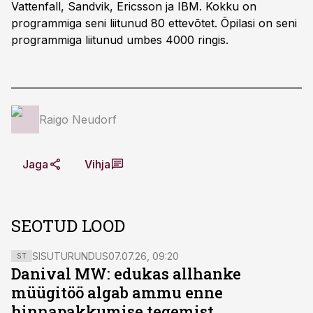
Vattenfall, Sandvik, Ericsson ja IBM. Kokku on
programmiga seni liitunud 80 ettevõtet. Õpilasi on seni
programmiga liitunud umbes 4000 ringis.
Raigo Neudorf
Jaga
Vihja
SEOTUD LOOD
SISUTURUNDUS
07.07.26, 09:20
ST
Danival MW: edukas allhanke
müügitöö algab ammu enne
hinnapakkumise tegemist