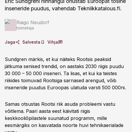
Eric Sundgreni hinnangul ohustab Euroopat tõsine
inseneride puudus, vahendab Tekniikkatalous.fi.
Raigo Neudorf
toimetaja
Jaga
Salvesta
Vihja
Sundgren märkis, et kui näiteks Rootsis peaksid
jätkuma senised trendid, on aastaks 2030 riigis puudu
30 000 – 50 000 inseneri. Ta lisas, et kui ka teistes
riikides toimuvad Rootsiga sarnased arengud, võib
inseneride puudus Euroopas ulatuda varsti 500 000ni.
Samas otsustas Rootsi riik asuda probleemi vastu
võitlema. Paari aasta eest käivitati riigis
keskkooliõpilastele suunatud programm, mille
eesmärgiks on kasvatada noorte huvi tehnikaerialade