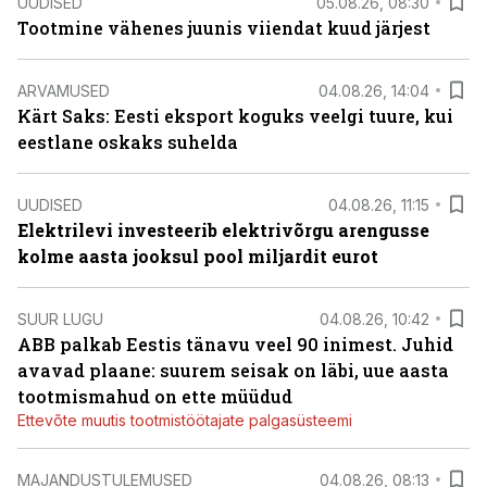
UUDISED
05.08.26, 08:30
Tootmine vähenes juunis viiendat kuud järjest
ARVAMUSED
04.08.26, 14:04
Kärt Saks: Eesti eksport koguks veelgi tuure, kui
eestlane oskaks suhelda
UUDISED
04.08.26, 11:15
Elektrilevi investeerib elektrivõrgu arengusse
kolme aasta jooksul pool miljardit eurot
SUUR LUGU
04.08.26, 10:42
ABB palkab Eestis tänavu veel 90 inimest. Juhid
avavad plaane: suurem seisak on läbi, uue aasta
tootmismahud on ette müüdud
Ettevõte muutis tootmistöötajate palgasüsteemi
MAJANDUSTULEMUSED
04.08.26, 08:13