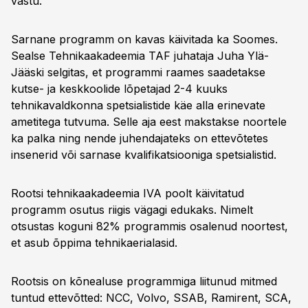
vastu.
Sarnane programm on kavas käivitada ka Soomes.
Sealse Tehnikaakadeemia TAF juhataja Juha Ylä-
Jääski selgitas, et programmi raames saadetakse
kutse- ja keskkoolide lõpetajad 2-4 kuuks
tehnikavaldkonna spetsialistide käe alla erinevate
ametitega tutvuma. Selle aja eest makstakse noortele
ka palka ning nende juhendajateks on ettevõtetes
insenerid või sarnase kvalifikatsiooniga spetsialistid.
Rootsi tehnikaakadeemia IVA poolt käivitatud
programm osutus riigis vägagi edukaks. Nimelt
otsustas koguni 82% programmis osalenud noortest,
et asub õppima tehnikaerialasid.
Rootsis on kõnealuse programmiga liitunud mitmed
tuntud ettevõtted: NCC, Volvo, SSAB, Ramirent, SCA,