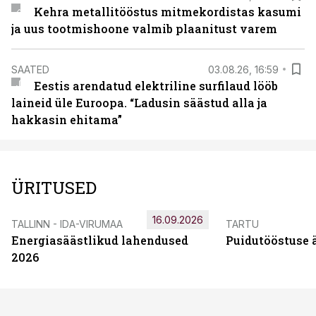
Kehra metallitööstus mitmekordistas kasumi
ja uus tootmishoone valmib plaanitust varem
SAATED
03.08.26, 16:59
Eestis arendatud elektriline surfilaud lööb
laineid üle Euroopa. “Ladusin säästud alla ja
hakkasin ehitama”
ÜRITUSED
16.09.2026
TALLINN - IDA-VIRUMAA
TARTU
Energiasäästlikud lahendused
Puidutööstuse 
2026