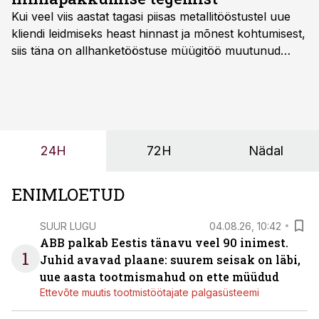
Kui veel viis aastat tagasi piisas metallitööstustel uue
kliendi leidmiseks heast hinnast ja mõnest kohtumisest,
siis täna on allhanketööstuse müügitöö muutunud
märksa pikemaks ja süsteemsemaks. Konkurents on
kasvanud, kliendid kaaluvad otsuseid põhjalikumalt
ning partnerit ei valita enam ainult tootmisvõimekuse
või hinnakirja järgi.
24H
72H
Nädal
ENIMLOETUD
SUUR LUGU
04.08.26, 10:42
ABB palkab Eestis tänavu veel 90 inimest.
1
Juhid avavad plaane: suurem seisak on läbi,
uue aasta tootmismahud on ette müüdud
Ettevõte muutis tootmistöötajate palgasüsteemi