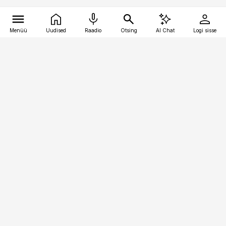
Menüü
Uudised
Raadio
Otsing
AI Chat
Logi sisse
Vana-Lõuna 39/1, 19094 Tallinn
(+372) 667 0111
toostusuudised@toostusuudised.ee
Telli
Reklaam
Firmast
Sisu kasutamisõigused
Ajakirjaniku
eetikakoodeks
Üldtingimused
Privaatsustingimused
Küpsiste poliitika
KKK
Eesti Meediaettevõtete
Eelistuste haldamine