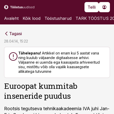
Telli
Avaleht
Kõik lood
Tööstusharud
TARK TÖÖSTUS 2
cebook
cebook
Tagasi
Twitter)
Twitter)
28.04.14, 15:22
kedIn
kedIn
Tähelepanu!
Artikkel on enam kui 5 aastat vana
ning kuulub väljaande digitaalsesse arhiivi.
ail
ail
Väljaanne ei uuenda ega kaasajasta arhiveeritud
sisu, mistõttu võib olla vajalik kaasaegsete
k
k
allikatega tutvumine
Euroopat kummitab
inseneride puudus
Rootsis tegutseva tehnikaakadeemia IVA juhi Jan-