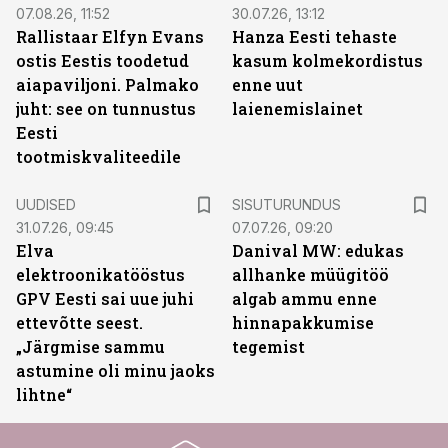
07.08.26, 11:52
30.07.26, 13:12
Rallistaar Elfyn Evans
Hanza Eesti tehaste
ostis Eestis toodetud
kasum kolmekordistus
aiapaviljoni. Palmako
enne uut
juht: see on tunnustus
laienemislainet
Eesti
tootmiskvaliteedile
ST
UUDISED
SISUTURUNDUS
31.07.26, 09:45
07.07.26, 09:20
Elva
Danival MW: edukas
elektroonikatööstus
allhanke müügitöö
GPV Eesti sai uue juhi
algab ammu enne
ettevõtte seest.
hinnapakkumise
„Järgmise sammu
tegemist
astumine oli minu jaoks
lihtne“