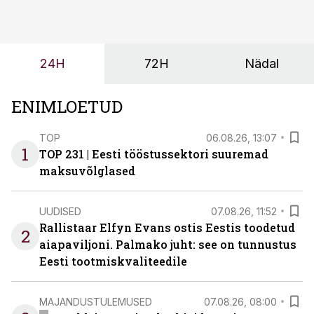
ei tähenda see ettevõtte jaoks ainult tehnilist
probleemi, vaid otsest rahalist kulu, venivaid tähtaegu
ja suuremaid riske tööohutusele.
24H
72H
Nädal
ENIMLOETUD
TOP
06.08.26, 13:07
1
TOP 231 | Eesti tööstussektori suuremad
maksuvõlglased
UUDISED
07.08.26, 11:52
Rallistaar Elfyn Evans ostis Eestis toodetud
2
aiapaviljoni. Palmako juht: see on tunnustus
Eesti tootmiskvaliteedile
MAJANDUSTULEMUSED
07.08.26, 08:00