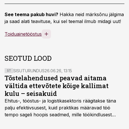
See teema pakub huvi?
Hakka neid märksõnu jälgima
ja saad alati teavituse, kui sel teemal ilmub midagi uut!
Toiduainetööstus
SEOTUD LOOD
SISUTURUNDUS
26.06.26, 13:15
ST
Tõstelahendused peavad aitama
vältida ettevõtete kõige kallimat
kulu – seisakuid
Ehitus-, tööstus- ja logistikasektoris räägitakse täna
palju efektiivsusest, kuid praktikas määravad töö
tempo sageli hoopis seadmed, mille töökindlusest
sõltub kogu objekti või tootmise sujuvus. Kui tõstuk
seisab, töö katkeb või masin ei vasta töötingimustele,