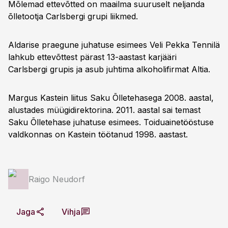
Mõlemad ettevõtted on maailma suuruselt neljanda
õlletootja Carlsbergi grupi liikmed.
Aldarise praegune juhatuse esimees Veli Pekka Tennilä
lahkub ettevõttest pärast 13-aastast karjääri
Carlsbergi grupis ja asub juhtima alkoholifirmat Altia.
Margus Kastein liitus Saku Õlletehasega 2008. aastal,
alustades müügidirektorina. 2011. aastal sai temast
Saku Õlletehase juhatuse esimees. Toiduainetööstuse
valdkonnas on Kastein töötanud 1998. aastast.
Raigo Neudorf
Jaga
Vihja