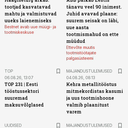
tootjad kasvatavad
tänavu veel 90 inimest.
mahtu ja valmistuvad
Juhid avavad plaane:
uueks laienemiseks
suurem seisak on läbi,
Bestnet avab uue müügi- ja
uue aasta
tootmiskeskuse
tootmismahud on ette
müüdud
Ettevõte muutis
tootmistöötajate
palgasüsteemi
TOP
MAJANDUSTULEMUSED
06.08.26, 13:07
04.08.26, 08:13
TOP 231 | Eesti
Kehra metallitööstus
tööstussektori
mitmekordistas kasumi
suuremad
ja uus tootmishoone
maksuvõlglased
valmib plaanitust
varem
UUDISED
MAJANDUSTULEMUSED