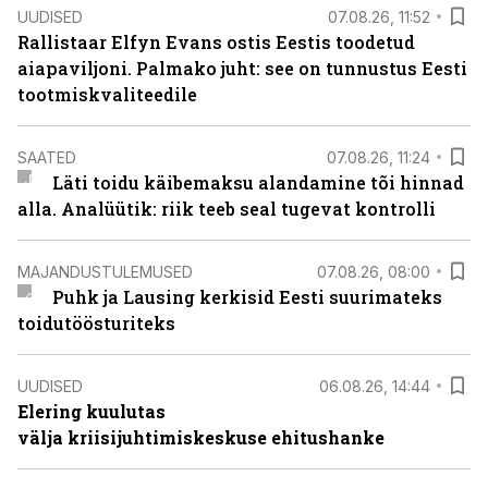
UUDISED
07.08.26, 11:52
Rallistaar Elfyn Evans ostis Eestis toodetud
aiapaviljoni. Palmako juht: see on tunnustus Eesti
tootmiskvaliteedile
SAATED
07.08.26, 11:24
Läti toidu käibemaksu alandamine tõi hinnad
alla. Analüütik: riik teeb seal tugevat kontrolli
MAJANDUSTULEMUSED
07.08.26, 08:00
Puhk ja Lausing kerkisid Eesti suurimateks
toidutöösturiteks
UUDISED
06.08.26, 14:44
Elering kuulutas
välja kriisijuhtimiskeskuse ehitushanke