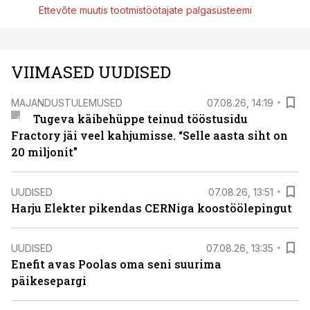
Ettevõte muutis tootmistöötajate palgasüsteemi
VIIMASED UUDISED
MAJANDUSTULEMUSED
07.08.26, 14:19
Tugeva käibehüppe teinud tööstusidu
Fractory jäi veel kahjumisse. “Selle aasta siht on
20 miljonit”
UUDISED
07.08.26, 13:51
Harju Elekter pikendas CERNiga koostöölepingut
UUDISED
07.08.26, 13:35
Enefit avas Poolas oma seni suurima
päikesepargi