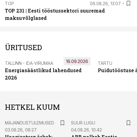
TOP
06.08.26, 13:07
TOP 231 | Eesti tööstussektori suuremad
maksuvõlglased
ÜRITUSED
16.09.2026
TALLINN - IDA-VIRUMAA
TARTU
Energiasäästlikud lahendused
Puidutööstuse 
2026
HETKEL KUUM
MAJANDUSTULEMUSED
SUUR LUGU
03.08.26, 08:27
04.08.26, 10:42
Haagiseturg ärkab:
ABB palkab Eestis