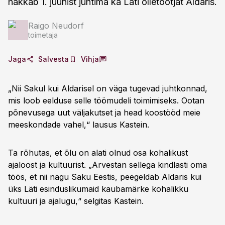
hakkab 1. juunist juhtima ka Läti õlletootjat Aldaris.
Raigo Neudorf
toimetaja
Jaga
Salvesta
Vihja
„Nii Sakul kui Aldarisel on väga tugevad juhtkonnad,
mis loob eelduse selle töömudeli toimimiseks. Ootan
põnevusega uut väljakutset ja head koostööd meie
meeskondade vahel,“ lausus Kastein.
Ta rõhutas, et õlu on alati olnud osa kohalikust
ajaloost ja kultuurist. „Arvestan sellega kindlasti oma
töös, et nii nagu Saku Eestis, peegeldab Aldaris kui
üks Läti esinduslikumaid kaubamärke kohalikku
kultuuri ja ajalugu,“ selgitas Kastein.