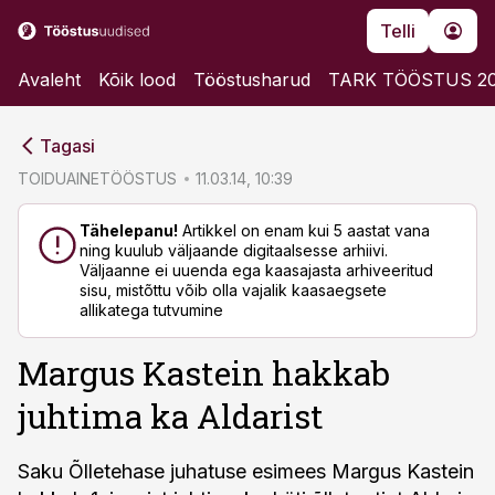
Telli
Avaleht
Kõik lood
Tööstusharud
TARK TÖÖSTUS 2
cebook
cebook
Tagasi
Twitter)
Twitter)
TOIDUAINETÖÖSTUS
11.03.14, 10:39
kedIn
kedIn
Tähelepanu!
Artikkel on enam kui 5 aastat vana
ning kuulub väljaande digitaalsesse arhiivi.
ail
ail
Väljaanne ei uuenda ega kaasajasta arhiveeritud
sisu, mistõttu võib olla vajalik kaasaegsete
k
k
allikatega tutvumine
Margus Kastein hakkab
juhtima ka Aldarist
Saku Õlletehase juhatuse esimees Margus Kastein