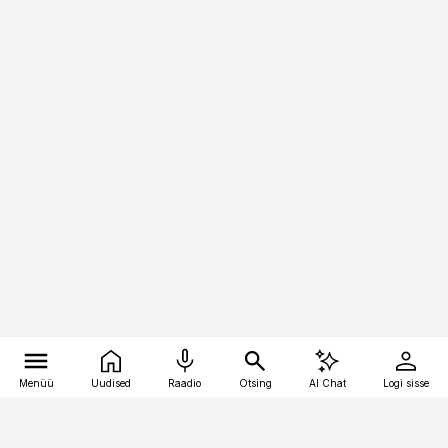
Menüü
Uudised
Raadio
Otsing
AI Chat
Logi sisse