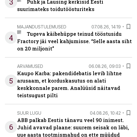
3
Puhk ja Lausing kerkisid Eesti
suurimateks toidutöösturiteks
MAJANDUSTULEMUSED
07.08.26, 14:19
Tugeva käibehüppe teinud tööstusidu
4
Fractory jäi veel kahjumisse. “Selle aasta siht
on 20 miljonit”
ARVAMUSED
06.08.26, 09:03
Kaupo Karba: pakendidebatis levib lihtne
5
arusaam, et korduskasutus on alati
keskkonnale parem. Analüüsid näitavad
teistsugust pilti
SUUR LUGU
04.08.26, 10:42
ABB palkab Eestis tänavu veel 90 inimest.
6
Juhid avavad plaane: suurem seisak on läbi,
uue aasta tootmismahud on ette müüdud