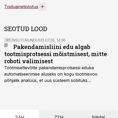
Toiduainetööstus
SEOTUD LOOD
SISUTURUNDUS
13.07.26, 14:36
ST
Pakendamisliini edu algab
tootmisprotsessi mõistmisest, mitte
roboti valimisest
Tootmisettevõtte pakendamisprotsessi eduka
automatiseerimise aluseks on kogu tootmisvoo
põhjalik analüüs, et uus süsteem sobituks
olemasolevasse keskkonda, aitaks vähendada
tööjõuvajadust ning oleks valmis ka ettevõtte
tulevasteks arenguteks. Lihtsalt roboti lisamine
enamasti oodatud tulemust ei too, nendib tootmise ja
tööstuse automatiseerimislahenduste arendaja Smitech
24H
72H
Nädal