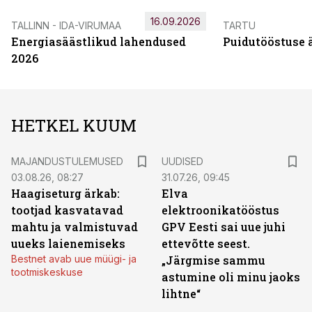
16.09.2026
TALLINN - IDA-VIRUMAA
TARTU
Energiasäästlikud lahendused
Puidutööstuse 
2026
HETKEL KUUM
MAJANDUSTULEMUSED
UUDISED
03.08.26, 08:27
31.07.26, 09:45
Haagiseturg ärkab:
Elva
tootjad kasvatavad
elektroonikatööstus
mahtu ja valmistuvad
GPV Eesti sai uue juhi
uueks laienemiseks
ettevõtte seest.
Bestnet avab uue müügi- ja
„Järgmise sammu
tootmiskeskuse
astumine oli minu jaoks
lihtne“