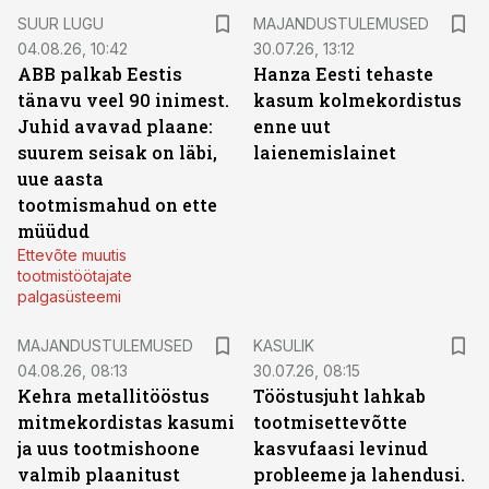
SUUR LUGU
MAJANDUSTULEMUSED
04.08.26, 10:42
30.07.26, 13:12
ABB palkab Eestis
Hanza Eesti tehaste
tänavu veel 90 inimest.
kasum kolmekordistus
Juhid avavad plaane:
enne uut
suurem seisak on läbi,
laienemislainet
uue aasta
tootmismahud on ette
müüdud
Ettevõte muutis
tootmistöötajate
palgasüsteemi
MAJANDUSTULEMUSED
KASULIK
04.08.26, 08:13
30.07.26, 08:15
Kehra metallitööstus
Tööstusjuht lahkab
mitmekordistas kasumi
tootmisettevõtte
ja uus tootmishoone
kasvufaasi levinud
valmib plaanitust
probleeme ja lahendusi.