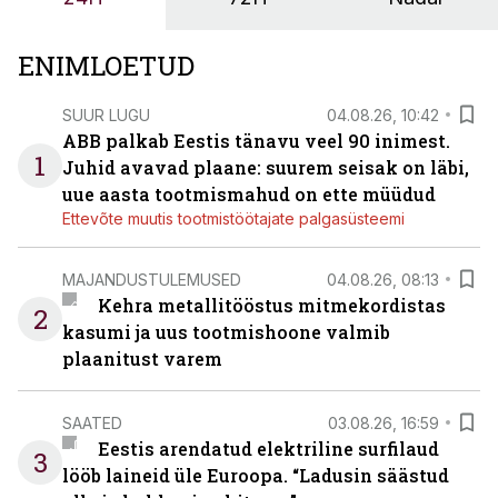
OÜ tegevjuht Sander Mitendorf.
ENIMLOETUD
SUUR LUGU
04.08.26, 10:42
ABB palkab Eestis tänavu veel 90 inimest.
1
Juhid avavad plaane: suurem seisak on läbi,
uue aasta tootmismahud on ette müüdud
Ettevõte muutis tootmistöötajate palgasüsteemi
MAJANDUSTULEMUSED
04.08.26, 08:13
Kehra metallitööstus mitmekordistas
2
kasumi ja uus tootmishoone valmib
plaanitust varem
SAATED
03.08.26, 16:59
Eestis arendatud elektriline surfilaud
3
lööb laineid üle Euroopa. “Ladusin säästud