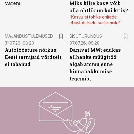
varem
Miks kiire kasv võib
olla ohtlikum kui kriis?
“Kasvu ei tohiks ehitada
ebastabiilsele süsteemile”
ST
MAJANDUSTULEMUSED
SISUTURUNDUS
31.07.26, 08:20
07.07.26, 09:20
Autotööstuse nõrkus
Danival MW: edukas
Eesti tarnijaid võrdselt
allhanke müügitöö
ei tabanud
algab ammu enne
hinnapakkumise
tegemist