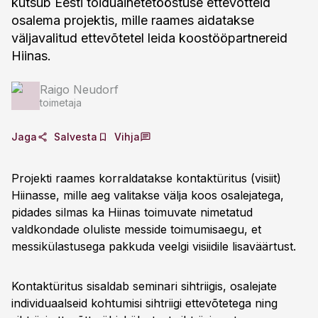
kutsub Eesti toiduainetetööstuse ettevõtteid
osalema projektis, mille raames aidatakse
väljavalitud ettevõtetel leida koostööpartnereid
Hiinas.
Raigo Neudorf
toimetaja
Jaga
Salvesta
Vihja
Projekti raames korraldatakse kontaktüritus (visiit)
Hiinasse, mille aeg valitakse välja koos osalejatega,
pidades silmas ka Hiinas toimuvate nimetatud
valdkondade oluliste messide toimumisaegu, et
messikülastusega pakkuda veelgi visiidile lisaväärtust.
Kontaktüritus sisaldab seminari sihtriigis, osalejate
individuaalseid kohtumisi sihtriigi ettevõtetega ning