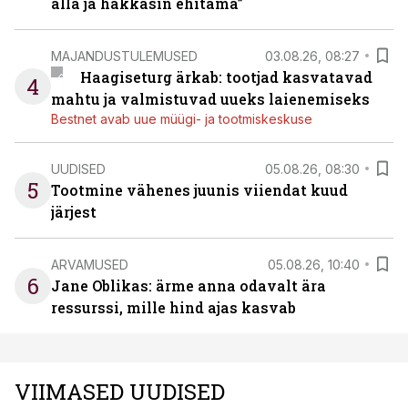
alla ja hakkasin ehitama”
MAJANDUSTULEMUSED
03.08.26, 08:27
Haagiseturg ärkab: tootjad kasvatavad
4
mahtu ja valmistuvad uueks laienemiseks
Bestnet avab uue müügi- ja tootmiskeskuse
UUDISED
05.08.26, 08:30
5
Tootmine vähenes juunis viiendat kuud
järjest
ARVAMUSED
05.08.26, 10:40
6
Jane Oblikas: ärme anna odavalt ära
ressurssi, mille hind ajas kasvab
VIIMASED UUDISED