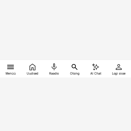
Menüü
Uudised
Raadio
Otsing
AI Chat
Logi sisse
Vana-Lõuna 39/1, 19094 Tallinn
(+372) 667 0111
toostusuudised@toostusuudised.ee