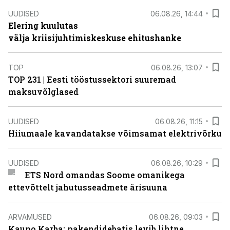
UUDISED
06.08.26, 14:44
Elering kuulutas
välja kriisijuhtimiskeskuse ehitushanke
TOP
06.08.26, 13:07
TOP 231 | Eesti tööstussektori suuremad
maksuvõlglased
UUDISED
06.08.26, 11:15
Hiiumaale kavandatakse võimsamat elektrivõrku
UUDISED
06.08.26, 10:29
ETS Nord omandas Soome omanikega
ettevõttelt jahutusseadmete ärisuuna
ARVAMUSED
06.08.26, 09:03
Kaupo Karba: pakendidebatis levib lihtne