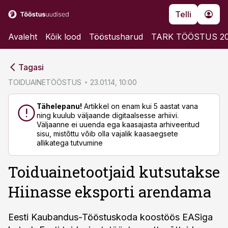
Telli
Avaleht
Kõik lood
Tööstusharud
TARK TÖÖSTUS 2
cebook
cebook
Tagasi
Twitter)
Twitter)
TOIDUAINETÖÖSTUS
23.01.14, 10:00
kedIn
kedIn
Tähelepanu!
Artikkel on enam kui 5 aastat vana
ning kuulub väljaande digitaalsesse arhiivi.
ail
ail
Väljaanne ei uuenda ega kaasajasta arhiveeritud
sisu, mistõttu võib olla vajalik kaasaegsete
k
k
allikatega tutvumine
Toiduainetootjaid kutsutakse
Hiinasse eksporti arendama
Eesti Kaubandus-Tööstuskoda koostöös EASiga