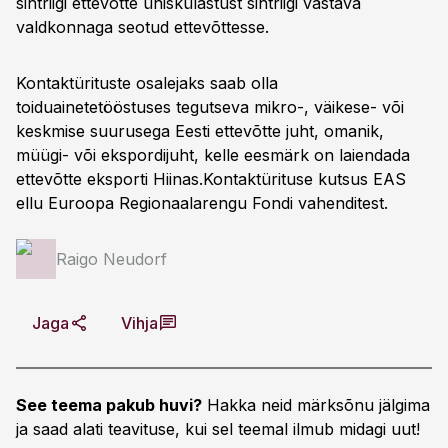
sihtriigi ettevõtte ühiskülastust sihtriigi vastava
valdkonnaga seotud ettevõttesse.
Kontaktürituste osalejaks saab olla
toiduainetetööstuses tegutseva mikro-, väikese- või
keskmise suurusega Eesti ettevõtte juht, omanik,
müügi- või ekspordijuht, kelle eesmärk on laiendada
ettevõtte eksporti Hiinas.Kontaktürituse kutsus EAS
ellu Euroopa Regionaalarengu Fondi vahenditest.
Raigo Neudorf
Jaga
Vihja
See teema pakub huvi?
Hakka neid märksõnu jälgima
ja saad alati teavituse, kui sel teemal ilmub midagi uut!