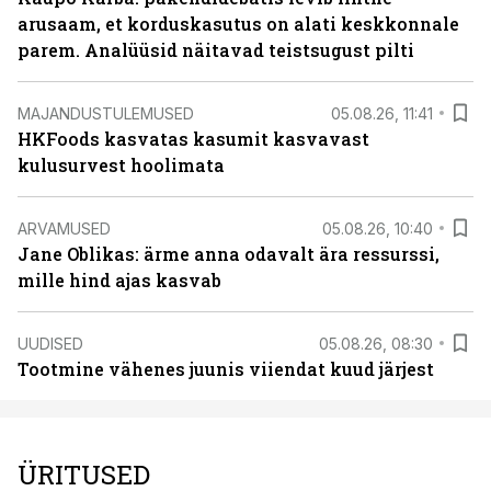
arusaam, et korduskasutus on alati keskkonnale
parem. Analüüsid näitavad teistsugust pilti
MAJANDUSTULEMUSED
05.08.26, 11:41
HKFoods kasvatas kasumit kasvavast
kulusurvest hoolimata
ARVAMUSED
05.08.26, 10:40
Jane Oblikas: ärme anna odavalt ära ressurssi,
mille hind ajas kasvab
UUDISED
05.08.26, 08:30
Tootmine vähenes juunis viiendat kuud järjest
ÜRITUSED