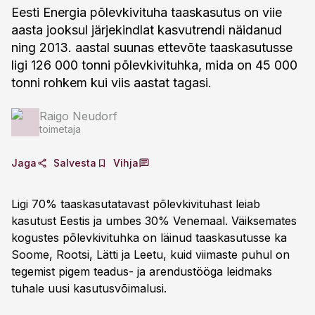
Eesti Energia põlevkivituha taaskasutus on viie
aasta jooksul järjekindlat kasvutrendi näidanud
ning 2013. aastal suunas ettevõte taaskasutusse
ligi 126 000 tonni põlevkivituhka, mida on 45 000
tonni rohkem kui viis aastat tagasi.
Raigo Neudorf
toimetaja
Jaga
Salvesta
Vihja
Ligi 70% taaskasutatavast põlevkivituhast leiab
kasutust Eestis ja umbes 30% Venemaal. Väiksemates
kogustes põlevkivituhka on läinud taaskasutusse ka
Soome, Rootsi, Lätti ja Leetu, kuid viimaste puhul on
tegemist pigem teadus- ja arendustööga leidmaks
tuhale uusi kasutusvõimalusi.