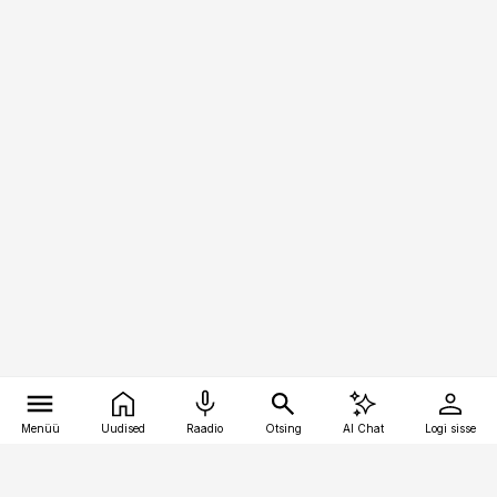
Menüü
Uudised
Raadio
Otsing
AI Chat
Logi sisse