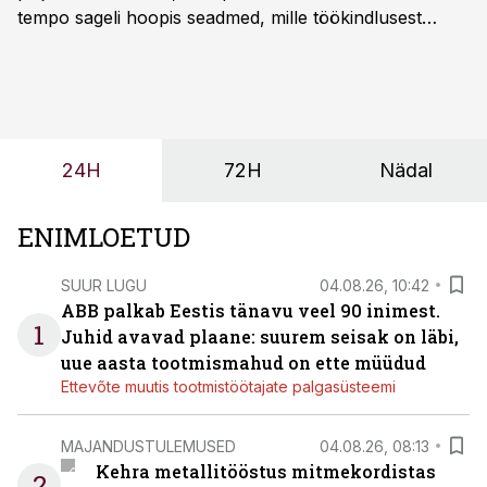
tempo sageli hoopis seadmed, mille töökindlusest
sõltub kogu objekti või tootmise sujuvus. Kui tõstuk
seisab, töö katkeb või masin ei vasta töötingimustele,
ei tähenda see ettevõtte jaoks ainult tehnilist
probleemi, vaid otsest rahalist kulu, venivaid tähtaegu
ja suuremaid riske tööohutusele.
24H
72H
Nädal
ENIMLOETUD
SUUR LUGU
04.08.26, 10:42
ABB palkab Eestis tänavu veel 90 inimest.
1
Juhid avavad plaane: suurem seisak on läbi,
uue aasta tootmismahud on ette müüdud
Ettevõte muutis tootmistöötajate palgasüsteemi
MAJANDUSTULEMUSED
04.08.26, 08:13
Kehra metallitööstus mitmekordistas
2