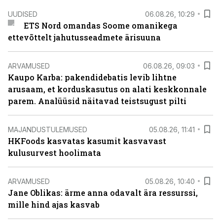
UUDISED
06.08.26, 10:29
ETS Nord omandas Soome omanikega
ettevõttelt jahutusseadmete ärisuuna
ARVAMUSED
06.08.26, 09:03
Kaupo Karba: pakendidebatis levib lihtne
arusaam, et korduskasutus on alati keskkonnale
parem. Analüüsid näitavad teistsugust pilti
MAJANDUSTULEMUSED
05.08.26, 11:41
HKFoods kasvatas kasumit kasvavast
kulusurvest hoolimata
ARVAMUSED
05.08.26, 10:40
Jane Oblikas: ärme anna odavalt ära ressurssi,
mille hind ajas kasvab