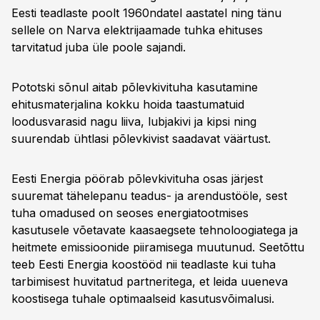
Eesti teadlaste poolt 1960ndatel aastatel ning tänu
sellele on Narva elektrijaamade tuhka ehituses
tarvitatud juba üle poole sajandi.
Pototski sõnul aitab põlevkivituha kasutamine
ehitusmaterjalina kokku hoida taastumatuid
loodusvarasid nagu liiva, lubjakivi ja kipsi ning
suurendab ühtlasi põlevkivist saadavat väärtust.
Eesti Energia pöörab põlevkivituha osas järjest
suuremat tähelepanu teadus- ja arendustööle, sest
tuha omadused on seoses energiatootmises
kasutusele võetavate kaasaegsete tehnoloogiatega ja
heitmete emissioonide piiramisega muutunud. Seetõttu
teeb Eesti Energia koostööd nii teadlaste kui tuha
tarbimisest huvitatud partneritega, et leida uueneva
koostisega tuhale optimaalseid kasutusvõimalusi.