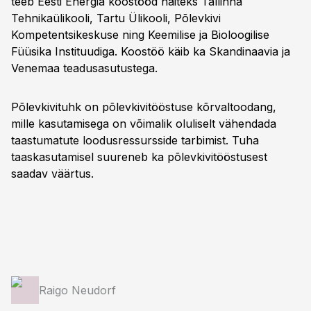
teeb Eesti Energia koostööd näiteks Tallinna
Tehnikaülikooli, Tartu Ülikooli, Põlevkivi
Kompetentsikeskuse ning Keemilise ja Bioloogilise
Füüsika Instituudiga. Koostöö käib ka Skandinaavia ja
Venemaa teadusasutustega.
Põlevkivituhk on põlevkivitööstuse kõrvaltoodang,
mille kasutamisega on võimalik oluliselt vähendada
taastumatute loodusressursside tarbimist. Tuha
taaskasutamisel suureneb ka põlevkivitööstusest
saadav väärtus.
Raigo Neudorf