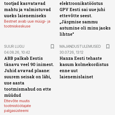
tootjad kasvatavad
elektroonikatööstus
mahtu ja valmistuvad
GPV Eesti sai uue juhi
uueks laienemiseks
ettevõtte seest.
Bestnet avab uue müügi- ja
„Järgmise sammu
tootmiskeskuse
astumine oli minu jaoks
lihtne“
SUUR LUGU
MAJANDUSTULEMUSED
04.08.26, 10:42
30.07.26, 13:12
ABB palkab Eestis
Hanza Eesti tehaste
tänavu veel 90 inimest.
kasum kolmekordistus
Juhid avavad plaane:
enne uut
suurem seisak on läbi,
laienemislainet
uue aasta
tootmismahud on ette
müüdud
Ettevõte muutis
tootmistöötajate
palgasüsteemi