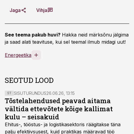
Jaga
Vihja
See teema pakub huvi?
Hakka neid märksõnu jälgima
ja saad alati teavituse, kui sel teemal ilmub midagi uut!
Energeetika
SEOTUD LOOD
SISUTURUNDUS
26.06.26, 13:15
ST
Tõstelahendused peavad aitama
vältida ettevõtete kõige kallimat
kulu – seisakuid
Ehitus-, tööstus- ja logistikasektoris räägitakse täna
palju efektiivsusest, kuid praktikas määravad töö