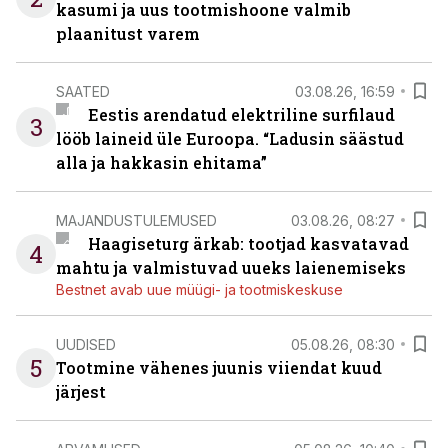
kasumi ja uus tootmishoone valmib
plaanitust varem
SAATED
03.08.26, 16:59
Eestis arendatud elektriline surfilaud
3
lööb laineid üle Euroopa. “Ladusin säästud
alla ja hakkasin ehitama”
MAJANDUSTULEMUSED
03.08.26, 08:27
Haagiseturg ärkab: tootjad kasvatavad
4
mahtu ja valmistuvad uueks laienemiseks
Bestnet avab uue müügi- ja tootmiskeskuse
UUDISED
05.08.26, 08:30
5
Tootmine vähenes juunis viiendat kuud
järjest