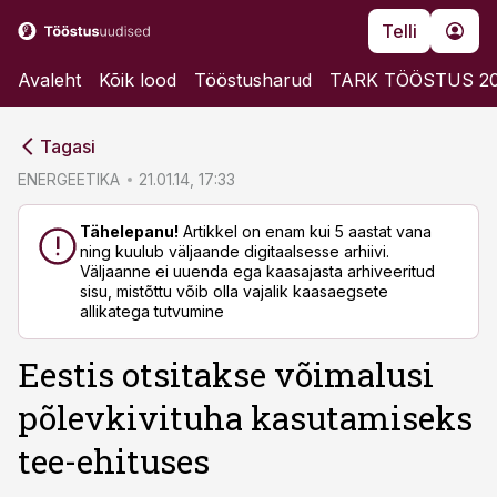
Telli
Avaleht
Kõik lood
Tööstusharud
TARK TÖÖSTUS 2
cebook
cebook
Tagasi
Twitter)
Twitter)
ENERGEETIKA
21.01.14, 17:33
kedIn
kedIn
Tähelepanu!
Artikkel on enam kui 5 aastat vana
ning kuulub väljaande digitaalsesse arhiivi.
ail
ail
Väljaanne ei uuenda ega kaasajasta arhiveeritud
sisu, mistõttu võib olla vajalik kaasaegsete
k
k
allikatega tutvumine
Eestis otsitakse võimalusi
põlevkivituha kasutamiseks
tee-ehituses