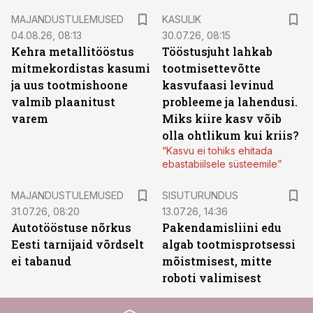
MAJANDUSTULEMUSED
KASULIK
04.08.26, 08:13
30.07.26, 08:15
Kehra metallitööstus
Tööstusjuht lahkab
mitmekordistas kasumi
tootmisettevõtte
ja uus tootmishoone
kasvufaasi levinud
valmib plaanitust
probleeme ja lahendusi.
varem
Miks kiire kasv võib
olla ohtlikum kui kriis?
“Kasvu ei tohiks ehitada
ebastabiilsele süsteemile”
ST
MAJANDUSTULEMUSED
SISUTURUNDUS
31.07.26, 08:20
13.07.26, 14:36
Autotööstuse nõrkus
Pakendamisliini edu
Eesti tarnijaid võrdselt
algab tootmisprotsessi
ei tabanud
mõistmisest, mitte
roboti valimisest