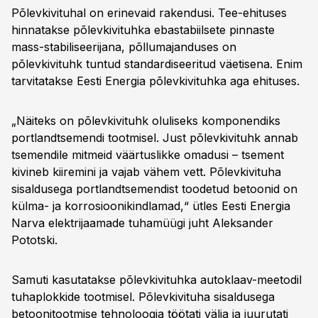
Põlevkivituhal on erinevaid rakendusi. Tee-ehituses
hinnatakse põlevkivituhka ebastabiilsete pinnaste
mass-stabiliseerijana, põllumajanduses on
põlevkivituhk tuntud standardiseeritud väetisena. Enim
tarvitatakse Eesti Energia põlevkivituhka aga ehituses.
„Näiteks on põlevkivituhk oluliseks komponendiks
portlandtsemendi tootmisel. Just põlevkivituhk annab
tsemendile mitmeid väärtuslikke omadusi – tsement
kivineb kiiremini ja vajab vähem vett. Põlevkivituha
sisaldusega portlandtsemendist toodetud betoonid on
külma- ja korrosioonikindlamad,“ ütles Eesti Energia
Narva elektrijaamade tuhamüügi juht Aleksander
Pototski.
Samuti kasutatakse põlevkivituhka autoklaav-meetodil
tuhaplokkide tootmisel. Põlevkivituha sisaldusega
betoonitootmise tehnoloogia töötati välja ja juurutati