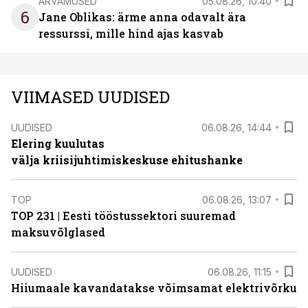
ARVAMUSED
05.08.26, 10:40
6
Jane Oblikas: ärme anna odavalt ära
ressurssi, mille hind ajas kasvab
VIIMASED UUDISED
UUDISED
06.08.26, 14:44
Elering kuulutas
välja kriisijuhtimiskeskuse ehitushanke
TOP
06.08.26, 13:07
TOP 231 | Eesti tööstussektori suuremad
maksuvõlglased
UUDISED
06.08.26, 11:15
Hiiumaale kavandatakse võimsamat elektrivõrku