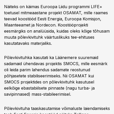
Näiteks on käimas Euroopa Liidu programmi LIFE+
toetusel mitmeaastane projekt OSAMAT, mille raames
teevad koostööd Eesti Energia, Euroopa Komisjon,
Maanteeamet ja Nordecon. Koostööprojekti
eesmärgiks on analüüsida, kuidas oleks kõige tõhusam
muuta põlevkivituhk väärtuslikuks tee-ehituses
kasutatavaks materjaliks.
Põlevkivituhka kasutati ka Läänemere suuremaid
sadamaid ühendavas projektis SMOCS, mille eesmärk
oli leida parim lahendus sadamate reostunud
põhjasetete stabiliseerimiseks. Nii OSAMAT kui
SMOCS projektides on põlevkivituhk kasutusel
eelkõige ebastabiilsete pinnaste (nagu turba- ja
savipinnased) mass-stabileerimisel.
Põlevkivituha taaskasutamise võimaluste laiendamiseks