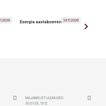
11.2026
24.11.2026
Energia aastakonverents 2026
Tark töö
MAJANDUSTULEMUSED
30.07.26, 13:12