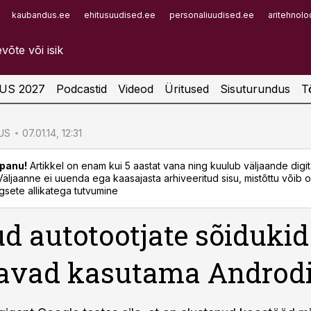
kaubandus.ee
ehitusuudised.ee
personaliuudised.ee
aritehnolo
Infopank
Radar
US 2027
Podcastid
Videod
Üritused
Sisuturundus
T
US
07.01.14, 12:31
panu!
Artikkel on enam kui 5 aastat vana ning kuulub väljaande digi
. Väljaanne ei uuenda ega kaasajasta arhiveeritud sisu, mistõttu võib ol
sete allikatega tutvumine
d autotootjate sõidukid
avad kasutama Androd