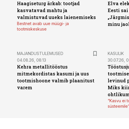
Haagiseturg ärkab: tootjad
Elva ele
kasvatavad mahtu ja
Eesti sai
valmistuvad uueks laienemiseks
„Järgmis
Bestnet avab uue müügi- ja
minu jao
tootmiskeskuse
MAJANDUSTULEMUSED
KASULIK
04.08.26, 08:13
30.07.26, 0
Kehra metallitööstus
Tööstusj
mitmekordistas kasumi ja uus
tootmise
tootmishoone valmib plaanitust
levinud 
varem
Miks kii
ohtlikum
“Kasvu ei t
süsteemile