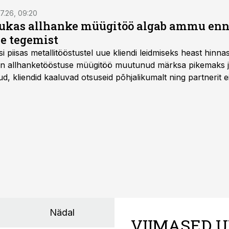
7.26, 09:20
ukas allhanke müügitöö algab ammu en
e tegemist
asi piisas metallitööstustel uue kliendi leidmiseks heast hinna
a on allhanketööstuse müügitöö muutunud märksa pikemaks
 kliendid kaaluvad otsuseid põhjalikumalt ning partnerit ei
nnakirja järgi.
Nädal
VIIMASED U