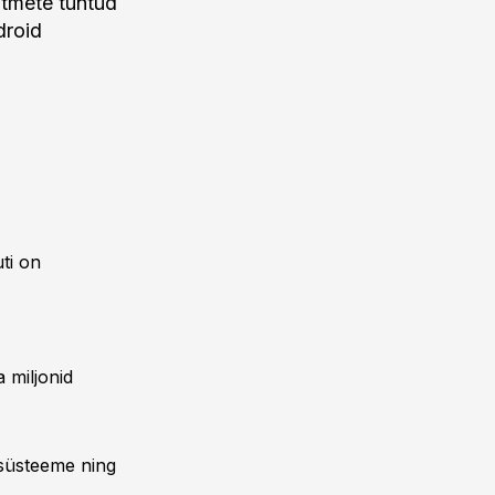
itmete tuntud
droid
ti on
 miljonid
asüsteeme ning