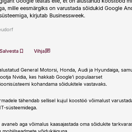
igant Google teatas eile, et on alustanud koostööd m
ga, mille eesmärgiks on varustada sõidukid Google An
süsteemiga, kirjutab Businessweek.
eudorf
Salvesta
Vihja
lustatud General Motorsi, Honda, Audi ja Hyundaiga, samu
tootja Nvidia, kes hakkab Google’i populaarset
sioonisüsteemi kohandama sõidukitele vastavaks.
rmadele tähendab sellisel kujul koostöö võimalust varustada
IT-süsteemidega.
e avaneb aga võimalus kaasajastada oma sõidukite tarkvar
 mobiilseadmete võidukäiguga.