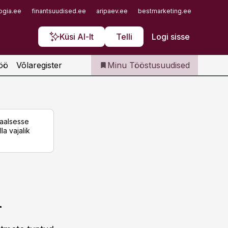
Iseteenindus
ogia.ee
finantsuudised.ee
aripaev.ee
bestmarketing.ee
finantsu
Telli Tööstusuudised
Küsi AI-lt
Telli
Logi sisse
öö
Võlaregister
Minu Tööstusuudised
taalsesse
la vajalik
i