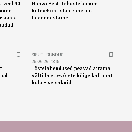
 veel 90
Hanza Eesti tehaste kasum
aane:
kolmekordistus enne uut
e aasta
laienemislainet
üüdud
e
ST
SISUTURUNDUS
26.06.26, 13:15
ti
Tõstelahendused peavad aitama
anud
vältida ettevõtete kõige kallimat
kulu – seisakuid