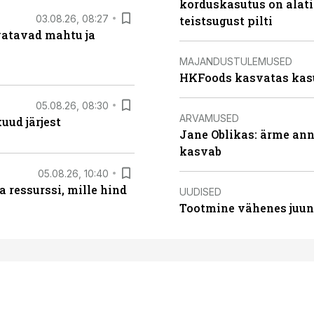
korduskasutus on alat
03.08.26, 08:27
teistsugust pilti
vatavad mahtu ja
MAJANDUSTULEMUSED
HKFoods kasvatas kas
05.08.26, 08:30
ARVAMUSED
uud järjest
Jane Oblikas: ärme anna
kasvab
05.08.26, 10:40
 ressurssi, mille hind
UUDISED
Tootmine vähenes juuni