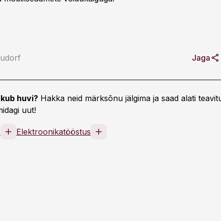
udorf
Jaga
kub huvi?
Hakka neid märksõnu jälgima ja saad alati teavitu
idagi uut!
s
Elektroonikatööstus