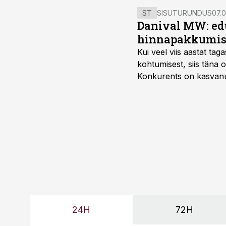
ST
SISUTURUNDUS
07.0
Danival MW: ed
hinnapakkumis
Kui veel viis aastat tag
kohtumisest, siis tän
Konkurents on kasvanud,
tootmisvõimekuse või hi
24H
72H