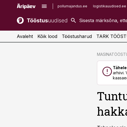
pollumajandus.ee
logistikauudised.ee
kaubandus.ee
imelineajalugu.ee
kinnisvarauudised.ee
imelineteadus.ee
Avaleht
Kõik lood
Tööstusharud
TARK TÖÖST
cebook
cebook
MASINATÖÖST
Twitter)
Twitter)
Tähele
kedIn
kedIn
arhiivi
kaasaeg
ail
ail
Tuntu
k
k
hakk