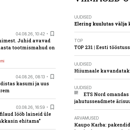
UUDISED
Elering kuulutas välja
04.08.26, 10:42
inimest. Juhid avavad
TOP
TOP 231 | Eesti tööstu
 aasta tootmismahud on
emi
UUDISED
Hiiumaale kavandatak
04.08.26, 08:13
distas kasumi ja uus
UUDISED
arem
ETS Nord omandas 
jahutusseadmete ärisu
03.08.26, 16:59
filaud lööb laineid üle
ARVAMUSED
hakkasin ehitama”
Kaupo Karba: pakendide