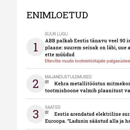
ENIMLOETUD
SUUR LUGU
ABB palkab Eestis tänavu veel 90 
1
plaane: suurem seisak on läbi, uue
ette müüdud
Ettevõte muutis tootmistöötajate palgasüste
MAJANDUSTULEMUSED
2
Kehra metallitööstus mitmekor
tootmishoone valmib plaanitust v
SAATED
3
Eestis arendatud elektriline sur
Euroopa. “Ladusin säästud alla ja 