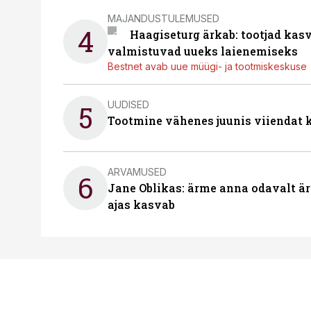
MAJANDUSTULEMUSED
4
Haagiseturg ärkab: tootjad kas
valmistuvad uueks laienemiseks
Bestnet avab uue müügi- ja tootmiskeskuse
UUDISED
5
Tootmine vähenes juunis viiendat k
ARVAMUSED
6
Jane Oblikas: ärme anna odavalt ära
ajas kasvab