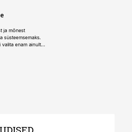
ne
st ja mõnest
 ja süsteemsemaks.
 valita enam ainult
UDISED