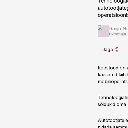
Tehnoloogiag
autotootjate
operatsiooni
Raigo N
toimetaja
Jaga
Koostööd on a
kaasatud kiibi
mobiilioperat
Tehnoloogiafi
sõidukid oma 
Autotootjatel
pidada sammu