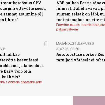
ktroonikatööstus GPV
ABB palkab Eestis tänavu
 uue juhi ettevõtte seest.
inimest. Juhid avavad pl
e sammu astumine oli
suurem seisak on läbi, uu
ks lihtne“
tootmismahud on ette m
Ettevõte muutis tootmistöötajat
palgasüsteemi
MAJANDUSTULEMUSED
8:15
31.07.26, 08:20
uht lahkab
Autotööstuse nõrkus Ees
ttevõtte kasvufaasi
tarnijaid võrdselt ei tab
probleeme ja lahendusi.
re kasv võib olla
 kui kriis?
ohiks ehitada ebastabiilsele
”