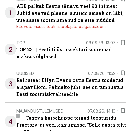
ABB palkab Eestis tänavu veel 90 inimest.
1
Juhid avavad plaane: suurem seisak on läbi,
uue aasta tootmismahud on ette müüdud
Ettevõte muutis tootmistöötajate palgasüsteemi
TOP
06.08.26, 13:07
2
TOP 231 | Eesti tööstussektori suuremad
maksuvõlglased
UUDISED
07.08.26, 11:52
Rallistaar Elfyn Evans ostis Eestis toodetud
3
aiapaviljoni. Palmako juht: see on tunnustus
Eesti tootmiskvaliteedile
MAJANDUSTULEMUSED
07.08.26, 14:19
Tugeva käibehüppe teinud tööstusidu
4
Fractory jäi veel kahjumisse. “Selle aasta siht