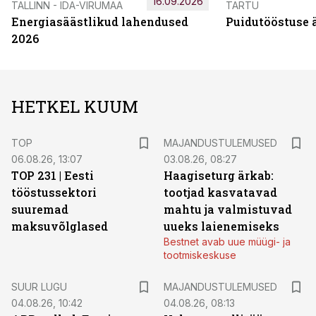
16.09.2026
TALLINN - IDA-VIRUMAA
TARTU
Energiasäästlikud lahendused
Puidutööstuse 
2026
HETKEL KUUM
TOP
MAJANDUSTULEMUSED
06.08.26, 13:07
03.08.26, 08:27
TOP 231 | Eesti
Haagiseturg ärkab:
tööstussektori
tootjad kasvatavad
suuremad
mahtu ja valmistuvad
maksuvõlglased
uueks laienemiseks
Bestnet avab uue müügi- ja
tootmiskeskuse
SUUR LUGU
MAJANDUSTULEMUSED
04.08.26, 10:42
04.08.26, 08:13