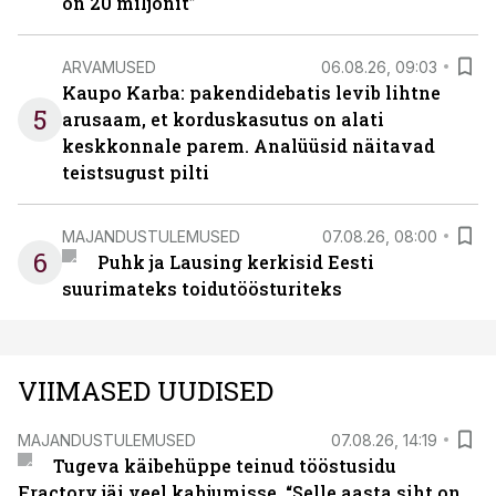
on 20 miljonit”
ARVAMUSED
06.08.26, 09:03
Kaupo Karba: pakendidebatis levib lihtne
5
arusaam, et korduskasutus on alati
keskkonnale parem. Analüüsid näitavad
teistsugust pilti
MAJANDUSTULEMUSED
07.08.26, 08:00
6
Puhk ja Lausing kerkisid Eesti
suurimateks toidutöösturiteks
VIIMASED UUDISED
MAJANDUSTULEMUSED
07.08.26, 14:19
Tugeva käibehüppe teinud tööstusidu
Fractory jäi veel kahjumisse. “Selle aasta siht on