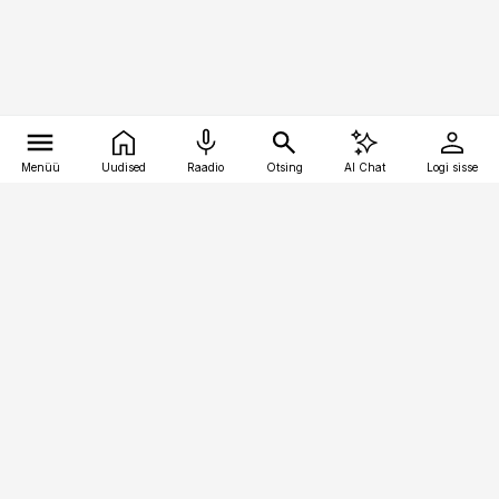
Menüü
Uudised
Raadio
Otsing
AI Chat
Logi sisse
Vana-Lõuna 39/1, 19094 Tallinn
(+372) 667 0111
toostusuudised@toostusuudised.ee
Telli
Reklaam
Firmast
Sisu kasutamisõigused
Ajakirjaniku