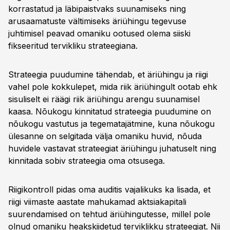
korrastatud ja läbipaistvaks suunamiseks ning
arusaamatuste vältimiseks äriühingu tegevuse
juhtimisel peavad omaniku ootused olema siiski
fikseeritud tervikliku strateegiana.
Strateegia puudumine tähendab, et äriühingu ja riigi
vahel pole kokkulepet, mida riik äriühingult ootab ehk
sisuliselt ei räägi riik äriühingu arengu suunamisel
kaasa. Nõukogu kinnitatud strateegia puudumine on
nõukogu vastutus ja tegematajätmine, kuna nõukogu
ülesanne on selgitada välja omaniku huvid, nõuda
huvidele vastavat strateegiat äriühingu juhatuselt ning
kinnitada sobiv strateegia oma otsusega.
Riigikontroll pidas oma auditis vajalikuks ka lisada, et
riigi viimaste aastate mahukamad aktsiakapitali
suurendamised on tehtud äriühingutesse, millel pole
olnud omaniku heakskiidetud terviklikku strateegiat. Nii