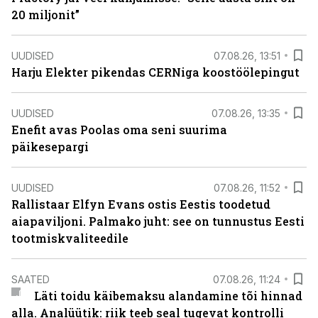
20 miljonit”
UUDISED
07.08.26, 13:51
Harju Elekter pikendas CERNiga koostöölepingut
UUDISED
07.08.26, 13:35
Enefit avas Poolas oma seni suurima
päikesepargi
UUDISED
07.08.26, 11:52
Rallistaar Elfyn Evans ostis Eestis toodetud
aiapaviljoni. Palmako juht: see on tunnustus Eesti
tootmiskvaliteedile
SAATED
07.08.26, 11:24
Läti toidu käibemaksu alandamine tõi hinnad
alla. Analüütik: riik teeb seal tugevat kontrolli