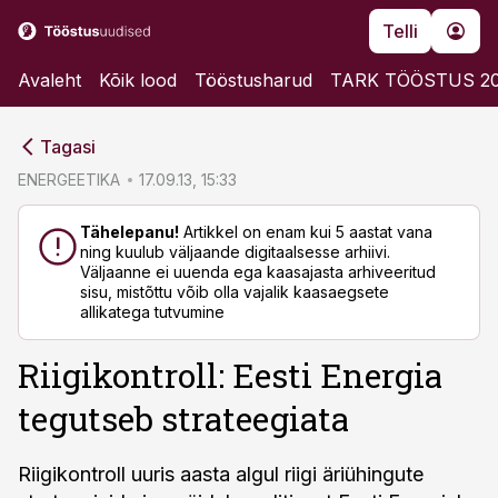
Telli
Avaleht
Kõik lood
Tööstusharud
TARK TÖÖSTUS 2
cebook
cebook
Tagasi
Twitter)
Twitter)
ENERGEETIKA
17.09.13, 15:33
kedIn
kedIn
Tähelepanu!
Artikkel on enam kui 5 aastat vana
ning kuulub väljaande digitaalsesse arhiivi.
ail
ail
Väljaanne ei uuenda ega kaasajasta arhiveeritud
sisu, mistõttu võib olla vajalik kaasaegsete
k
k
allikatega tutvumine
Riigikontroll: Eesti Energia
tegutseb strateegiata
Riigikontroll uuris aasta algul riigi äriühingute