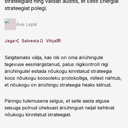
strateegiaid ning väidab auditis, et Eesti Energial
strateegiat polegi.
Ave Lepik
Jaga
Salvesta
Vihja
Selgitamaks välja, kas riik on oma äriühingute
tegevuse eesmärgistanud, palus riigikontroll riigi
äriühingutel esitada nõukogu kinnitatud strateegia
koos nõukogu koosoleku protokolliga, millest nähtub,
et nõukogu on äriühingu strateegia heaks kiitnud.
Päringu tulemusena selgus, et selle aasta alguse
seisuga polnud üheksast äriühingust neljal kehtivat
nõukogu kinnitatud strateegiat.