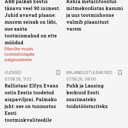
ABB palkab Eestis
Kehra metallitööstus
tänavu veel 90 inimest.
mitmekordistas kasumi
Juhid avavad plaane:
ja uus tootmishoone
suurem seisak on läbi,
valmib plaanitust
uue aasta
varem
tootmismahud on ette
müüdud
Ettevõte muutis
tootmistöötajate
palgasüsteemi
UUDISED
MAJANDUSTULEMUSED
07.08.26, 11:52
07.08.26, 08:00
Rallistaar Elfyn Evans
Puhk ja Lausing
ostis Eestis toodetud
kerkisid Eesti
aiapaviljoni. Palmako
suurimateks
juht: see on tunnustus
toidutöösturiteks
Eesti
tootmiskvaliteedile