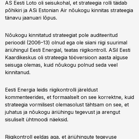
AS Eesti Loto oli seisukohal, et strateegia rolli täidab
põhikiri ja ASi Estonian Air nõukogu kinnitas strateegia
tänavu jaanuari lõpus.
Nõukogu kinnitatud strateegiat pole auditeeritud
perioodil (2006–13) olnud ega ole siiani riigi suurimal
äriühingul Eesti Energial, teatas riigikontroll. ASil Eesti
Kaardikeskus oli strateegia tööversioon aasta alguse
seisuga olemas, kuid nõukogu polnud seda veel
kinnitanud.
Eesti Energia leidis riigikontrolli järeldust
kommenteerides, et formaalselt on see korrektne, kuid
strateegia vormilisest olemasolust tähtsam on see, et
juhatus ja nõukogu äriühingu tegevust ja arengut
sisuliselt ühtmoodi näeksid.
Riigikontroll eeldas aga, et äriühingute tegevuse