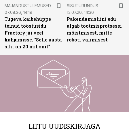
ST
MAJANDUSTULEMUSED
SISUTURUNDUS
07.08.26, 14:19
13.07.26, 14:36
Tugeva käibehüppe
Pakendamisliini edu
teinud tööstusidu
algab tootmisprotsessi
Fractory jäi veel
mõistmisest, mitte
kahjumisse. “Selle aasta
roboti valimisest
siht on 20 miljonit”
LIITU UUDISKIRJAGA