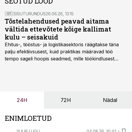
SEOTUD LOOD
SISUTURUNDUS
26.06.26, 13:15
ST
Tõstelahendused peavad aitama
vältida ettevõtete kõige kallimat
kulu – seisakuid
Ehitus-, tööstus- ja logistikasektoris räägitakse täna
palju efektiivsusest, kuid praktikas määravad töö
tempo sageli hoopis seadmed, mille töökindlusest
sõltub kogu objekti või tootmise sujuvus. Kui tõstuk
seisab, töö katkeb või masin ei vasta töötingimustele,
ei tähenda see ettevõtte jaoks ainult tehnilist
probleemi, vaid otsest rahalist kulu, venivaid tähtaegu
ja suuremaid riske tööohutusele.
24H
72H
Nädal
ENIMLOETUD
SUUR LUGU
04.08.26, 10:42