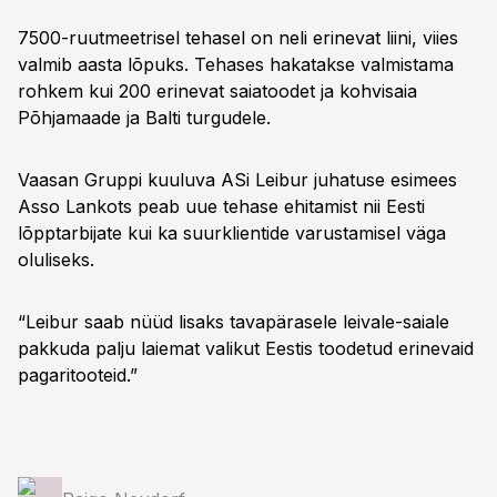
7500-ruutmeetrisel tehasel on neli erinevat liini, viies
valmib aasta lõpuks. Tehases hakatakse valmistama
rohkem kui 200 erinevat saiatoodet ja kohvisaia
Põhjamaade ja Balti turgudele.
Vaasan Gruppi kuuluva ASi Leibur juhatuse esimees
Asso Lankots peab uue tehase ehitamist nii Eesti
lõpptarbijate kui ka suurklientide varustamisel väga
oluliseks.
“Leibur saab nüüd lisaks tavapärasele leivale-saiale
pakkuda palju laiemat valikut Eestis toodetud erinevaid
pagaritooteid.”