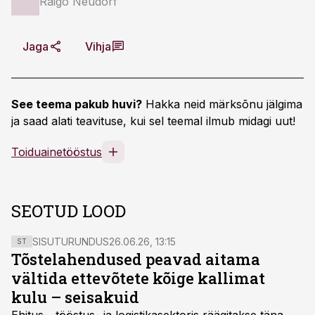
Raigo Neudorf
Jaga
Vihja
See teema pakub huvi?
Hakka neid märksõnu jälgima
ja saad alati teavituse, kui sel teemal ilmub midagi uut!
Toiduainetööstus
SEOTUD LOOD
SISUTURUNDUS
26.06.26, 13:15
ST
Tõstelahendused peavad aitama
vältida ettevõtete kõige kallimat
kulu – seisakuid