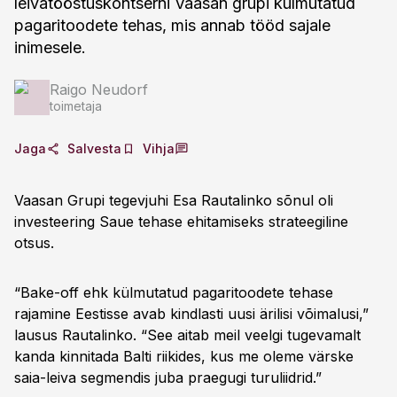
leivatööstuskontserni Vaasan grupi külmutatud
pagaritoodete tehas, mis annab tööd sajale
inimesele.
Raigo Neudorf
toimetaja
Jaga
Salvesta
Vihja
Vaasan Grupi tegevjuhi Esa Rautalinko sõnul oli
investeering Saue tehase ehitamiseks strateegiline
otsus.
“Bake-off ehk külmutatud pagaritoodete tehase
rajamine Eestisse avab kindlasti uusi ärilisi võimalusi,”
lausus Rautalinko. “See aitab meil veelgi tugevamalt
kanda kinnitada Balti riikides, kus me oleme värske
saia-leiva segmendis juba praegugi turuliidrid.”