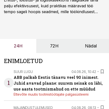
Ehitus-, tööstus- ja logistikasektoris räägitakse täna
palju efektiivsusest, kuid praktikas määravad töö
tempo sageli hoopis seadmed, mille töökindlusest
sõltub kogu objekti või tootmise sujuvus. Kui tõstuk
seisab, töö katkeb või masin ei vasta töötingimustele,
ei tähenda see ettevõtte jaoks ainult tehnilist
probleemi, vaid otsest rahalist kulu, venivaid tähtaegu
ja suuremaid riske tööohutusele.
24H
72H
Nädal
ENIMLOETUD
SUUR LUGU
04.08.26, 10:42
ABB palkab Eestis tänavu veel 90 inimest.
1
Juhid avavad plaane: suurem seisak on läbi,
uue aasta tootmismahud on ette müüdud
Ettevõte muutis tootmistöötajate palgasüsteemi
MAJANDUSTULEMUSED
04.08.26, 08:13