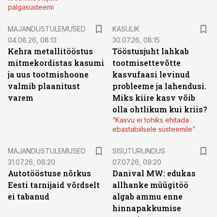
palgasüsteemi
MAJANDUSTULEMUSED
KASULIK
04.08.26, 08:13
30.07.26, 08:15
Kehra metallitööstus
Tööstusjuht lahkab
mitmekordistas kasumi
tootmisettevõtte
ja uus tootmishoone
kasvufaasi levinud
valmib plaanitust
probleeme ja lahendusi.
varem
Miks kiire kasv võib
olla ohtlikum kui kriis?
“Kasvu ei tohiks ehitada
ebastabiilsele süsteemile”
ST
MAJANDUSTULEMUSED
SISUTURUNDUS
31.07.26, 08:20
07.07.26, 09:20
Autotööstuse nõrkus
Danival MW: edukas
Eesti tarnijaid võrdselt
allhanke müügitöö
ei tabanud
algab ammu enne
hinnapakkumise