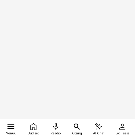
Menüü
Uudised
Raadio
Otsing
AI Chat
Logi sisse