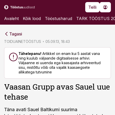
Telli
Avaleht
Kõik lood
Tööstusharud
TARK TÖÖSTUS 2
cebook
cebook
Tagasi
Twitter)
Twitter)
TOIDUAINETÖÖSTUS
05.09.13, 18:43
kedIn
kedIn
Tähelepanu!
Artikkel on enam kui 5 aastat vana
ning kuulub väljaande digitaalsesse arhiivi.
ail
ail
Väljaanne ei uuenda ega kaasajasta arhiveeritud
sisu, mistõttu võib olla vajalik kaasaegsete
k
k
allikatega tutvumine
Vaasan Grupp avas Sauel uue
tehase
Täna avati Sauel Baltikumi suurima