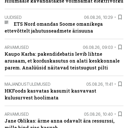
Hiiumaale kavandatakse võimsamat elektrivõrku
UUDISED
06.08.26, 10:29
ETS Nord omandas Soome omanikega
ettevõttelt jahutusseadmete ärisuuna
ARVAMUSED
06.08.26, 09:03
Kaupo Karba: pakendidebatis levib lihtne
arusaam, et korduskasutus on alati keskkonnale
parem. Analüüsid näitavad teistsugust pilti
MAJANDUSTULEMUSED
05.08.26, 11:41
HKFoods kasvatas kasumit kasvavast
kulusurvest hoolimata
ARVAMUSED
05.08.26, 10:40
Jane Oblikas: ärme anna odavalt ära ressurssi,
mille hind ajas kasvab