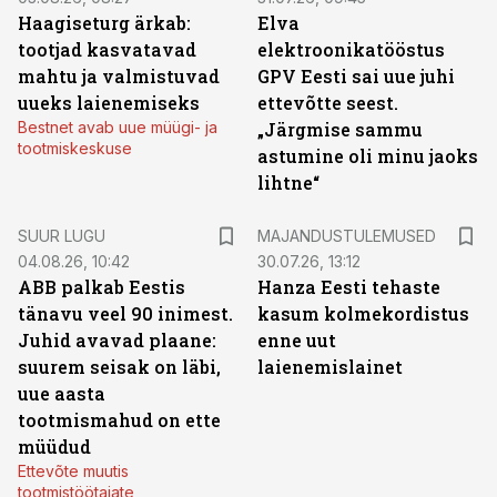
Haagiseturg ärkab:
Elva
tootjad kasvatavad
elektroonikatööstus
mahtu ja valmistuvad
GPV Eesti sai uue juhi
uueks laienemiseks
ettevõtte seest.
Bestnet avab uue müügi- ja
„Järgmise sammu
tootmiskeskuse
astumine oli minu jaoks
lihtne“
SUUR LUGU
MAJANDUSTULEMUSED
04.08.26, 10:42
30.07.26, 13:12
ABB palkab Eestis
Hanza Eesti tehaste
tänavu veel 90 inimest.
kasum kolmekordistus
Juhid avavad plaane:
enne uut
suurem seisak on läbi,
laienemislainet
uue aasta
tootmismahud on ette
müüdud
Ettevõte muutis
tootmistöötajate