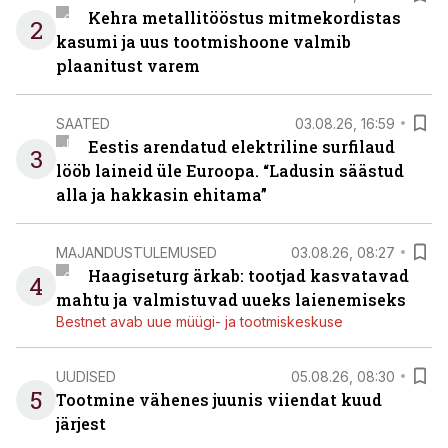
Kehra metallitööstus mitmekordistas
2
kasumi ja uus tootmishoone valmib
plaanitust varem
SAATED
03.08.26, 16:59
Eestis arendatud elektriline surfilaud
3
lööb laineid üle Euroopa. “Ladusin säästud
alla ja hakkasin ehitama”
MAJANDUSTULEMUSED
03.08.26, 08:27
Haagiseturg ärkab: tootjad kasvatavad
4
mahtu ja valmistuvad uueks laienemiseks
Bestnet avab uue müügi- ja tootmiskeskuse
UUDISED
05.08.26, 08:30
5
Tootmine vähenes juunis viiendat kuud
järjest