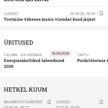
UUDISED
05.08.26, 08:30
Tootmine vähenes juunis viiendat kuud järjest
ÜRITUSED
16.09.2026
TALLINN - IDA-VIRUMAA
TARTU
Energiasäästlikud lahendused
Puidutööstuse 
2026
HETKEL KUUM
MAJANDUSTULEMUSED
UUDISED
03.08.26, 08:27
31.07.26, 09:45