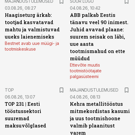
MAJANDUSTULEMUSED
SUUR LUGU
03.08.26, 08:27
04.08.26, 10:42
Haagiseturg ärkab:
ABB palkab Eestis
tootjad kasvatavad
tänavu veel 90 inimest.
mahtu ja valmistuvad
Juhid avavad plaane:
uueks laienemiseks
suurem seisak on läbi,
Bestnet avab uue müügi- ja
uue aasta
tootmiskeskuse
tootmismahud on ette
müüdud
Ettevõte muutis
tootmistöötajate
palgasüsteemi
TOP
MAJANDUSTULEMUSED
06.08.26, 13:07
04.08.26, 08:13
TOP 231 | Eesti
Kehra metallitööstus
tööstussektori
mitmekordistas kasumi
suuremad
ja uus tootmishoone
maksuvõlglased
valmib plaanitust
varem