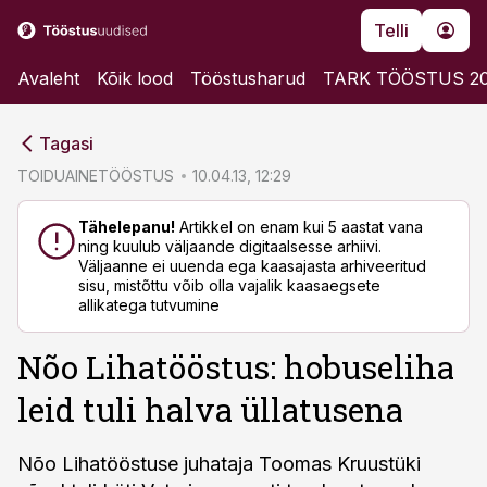
Telli
Avaleht
Kõik lood
Tööstusharud
TARK TÖÖSTUS 2
cebook
cebook
Tagasi
Twitter)
Twitter)
TOIDUAINETÖÖSTUS
10.04.13, 12:29
kedIn
kedIn
Tähelepanu!
Artikkel on enam kui 5 aastat vana
ning kuulub väljaande digitaalsesse arhiivi.
ail
ail
Väljaanne ei uuenda ega kaasajasta arhiveeritud
sisu, mistõttu võib olla vajalik kaasaegsete
k
k
allikatega tutvumine
Nõo Lihatööstus: hobuseliha
leid tuli halva üllatusena
Nõo Lihatööstuse juhataja Toomas Kruustüki