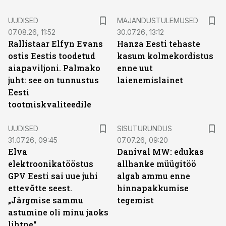
UUDISED
MAJANDUSTULEMUSED
07.08.26, 11:52
30.07.26, 13:12
Rallistaar Elfyn Evans
Hanza Eesti tehaste
ostis Eestis toodetud
kasum kolmekordistus
aiapaviljoni. Palmako
enne uut
juht: see on tunnustus
laienemislainet
Eesti
tootmiskvaliteedile
ST
UUDISED
SISUTURUNDUS
31.07.26, 09:45
07.07.26, 09:20
Elva
Danival MW: edukas
elektroonikatööstus
allhanke müügitöö
GPV Eesti sai uue juhi
algab ammu enne
ettevõtte seest.
hinnapakkumise
„Järgmise sammu
tegemist
astumine oli minu jaoks
lihtne“