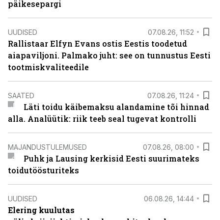
päikesepargi
UUDISED
07.08.26, 11:52
Rallistaar Elfyn Evans ostis Eestis toodetud
aiapaviljoni. Palmako juht: see on tunnustus Eesti
tootmiskvaliteedile
SAATED
07.08.26, 11:24
Läti toidu käibemaksu alandamine tõi hinnad
alla. Analüütik: riik teeb seal tugevat kontrolli
MAJANDUSTULEMUSED
07.08.26, 08:00
Puhk ja Lausing kerkisid Eesti suurimateks
toidutöösturiteks
UUDISED
06.08.26, 14:44
Elering kuulutas