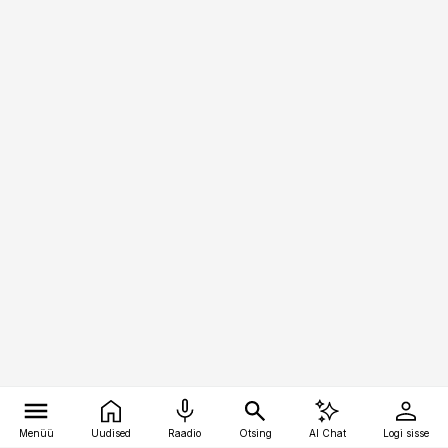
Menüü
Uudised
Raadio
Otsing
AI Chat
Logi sisse