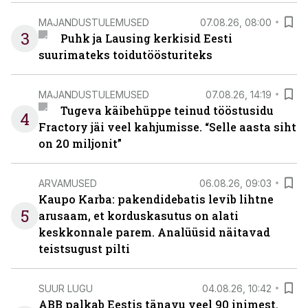
MAJANDUSTULEMUSED
07.08.26, 08:00
3
Puhk ja Lausing kerkisid Eesti
suurimateks toidutöösturiteks
MAJANDUSTULEMUSED
07.08.26, 14:19
Tugeva käibehüppe teinud tööstusidu
4
Fractory jäi veel kahjumisse. “Selle aasta siht
on 20 miljonit”
ARVAMUSED
06.08.26, 09:03
Kaupo Karba: pakendidebatis levib lihtne
5
arusaam, et korduskasutus on alati
keskkonnale parem. Analüüsid näitavad
teistsugust pilti
SUUR LUGU
04.08.26, 10:42
ABB palkab Eestis tänavu veel 90 inimest.