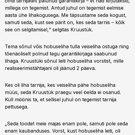
oma tarnijatelt palunud garantiikirja – et nad kirjutaksid,
millega on tegemist. Antud juhul on tegemist eelmise
aasta ühe lihakogusega. Me täpsustame seda kogust,
samuti seda, kust see pärit on, kes seda tarnis – kõik
see on selgitamisel,“ selgitas Kruustük.
Tema sõnul võis hobuseliha tulla veiseliha ostuga ning
tõenäoliselt polnud tegu garantiikirjaga saabunud
lihaga. Kruustüki sõnul leiti hobuseliha vorstist, mille
realiseerimistähtajani oli jäänud 2 päeva.
Kes oli liha tarnija, kes veiseliha pähe hobuseliha
müüs, seda Kruustük praegu veel öelda ei osanud.
Küll möönis ta, et sellisel juhul on tegemist tarnija
pettusega.
„Seda toodet meie majas enam pole, samuti pole seda
enam kaubanduses. Vorst, kust hobuseliha leiti, oli