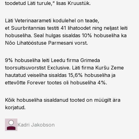
toodetud Läti turule,“ lisas Kruustük.
Läti Veterinaarameti kodulehel on teade,
et Suurbritannias testiti 41 lihatoodet ning neljast leiti
hobuseliha. Seal hulgas sisaldas 10% hobuseliha ka
Nõo Lihatööstuse Parmesani vorst.
9% hobuseliha leiti Leedu firma Grimeda
toorsuitsuvorstist Exclusive. Läti firma Kuršu Zeme
hautatud veiseliha sisaldas 15,6% hobuseliha ja
ettevõtte Forever tootes oli hobuseliha 4%.
Kõik hobuseliha sisaldanud tooted on müügilt ära
korjatud.
Kadri Jakobson