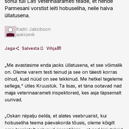
sõnul tuli Läti Veterinaarameti teade, et nende
Parmesani vorstist leiti hobuseliha, neile halva
üllatusena.
Kadri Jakobson
ajakirjanik
Jaga
Salvesta
Vihja
„Me avastasime enda jaoks üllatusena, et see võimalik
on. Oleme varem testi teinud ja see on täiesti korras
olnud, kuid nüüd on see tekkinud. Me hetkel tegeleme
sellega,“ ütles Kruustük. Ta lisas, et täna ootavad nad
majja veterinaarameti inspektoreid, kes asja täpsemalt
uurivad.
„Oskan niipalju öelda, et alates veebruarist, kui
hobuseliha teema päevakorda tõusis, oleme kõigilt