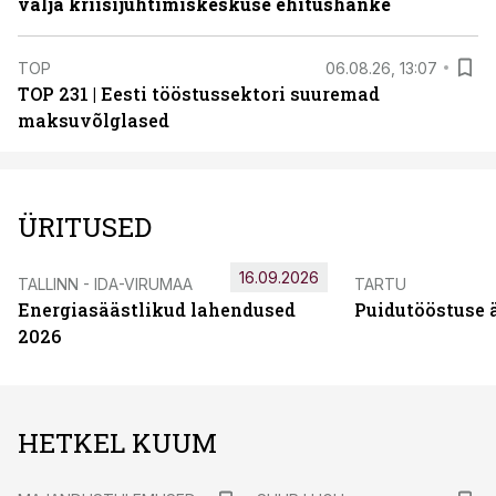
välja kriisijuhtimiskeskuse ehitushanke
TOP
06.08.26, 13:07
TOP 231 | Eesti tööstussektori suuremad
maksuvõlglased
ÜRITUSED
16.09.2026
TALLINN - IDA-VIRUMAA
TARTU
Energiasäästlikud lahendused
Puidutööstuse 
2026
HETKEL KUUM