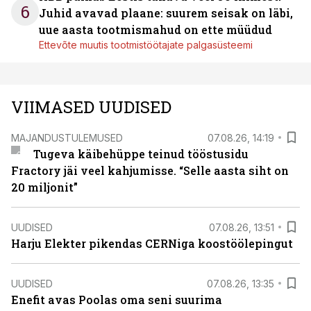
6
Juhid avavad plaane: suurem seisak on läbi,
uue aasta tootmismahud on ette müüdud
Ettevõte muutis tootmistöötajate palgasüsteemi
VIIMASED UUDISED
MAJANDUSTULEMUSED
07.08.26, 14:19
Tugeva käibehüppe teinud tööstusidu
Fractory jäi veel kahjumisse. “Selle aasta siht on
20 miljonit”
UUDISED
07.08.26, 13:51
Harju Elekter pikendas CERNiga koostöölepingut
UUDISED
07.08.26, 13:35
Enefit avas Poolas oma seni suurima