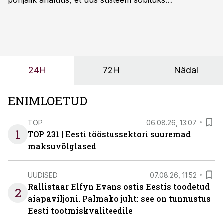
põhjalik analüüs, et uus süsteem sobituks
olemasolevasse keskkonda, aitaks vähendada
tööjõuvajadust ning oleks valmis ka ettevõtte
tulevasteks arenguteks. Lihtsalt roboti lisamine
enamasti oodatud tulemust ei too, nendib tootmise ja
tööstuse automatiseerimislahenduste arendaja Smitech
24H
72H
Nädal
OÜ tegevjuht Sander Mitendorf.
ENIMLOETUD
TOP
06.08.26, 13:07
1
TOP 231 | Eesti tööstussektori suuremad
maksuvõlglased
UUDISED
07.08.26, 11:52
Rallistaar Elfyn Evans ostis Eestis toodetud
2
aiapaviljoni. Palmako juht: see on tunnustus
Eesti tootmiskvaliteedile