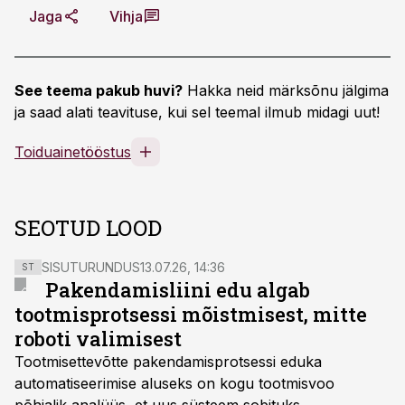
Jaga
Vihja
See teema pakub huvi?
Hakka neid märksõnu jälgima
ja saad alati teavituse, kui sel teemal ilmub midagi uut!
Toiduainetööstus
SEOTUD LOOD
SISUTURUNDUS
13.07.26, 14:36
ST
Pakendamisliini edu algab
tootmisprotsessi mõistmisest, mitte
roboti valimisest
Tootmisettevõtte pakendamisprotsessi eduka
automatiseerimise aluseks on kogu tootmisvoo