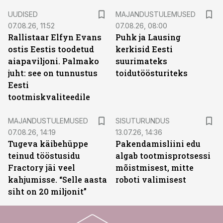
UUDISED
MAJANDUSTULEMUSED
07.08.26, 11:52
07.08.26, 08:00
Rallistaar Elfyn Evans
Puhk ja Lausing
ostis Eestis toodetud
kerkisid Eesti
aiapaviljoni. Palmako
suurimateks
juht: see on tunnustus
toidutöösturiteks
Eesti
tootmiskvaliteedile
ST
MAJANDUSTULEMUSED
SISUTURUNDUS
07.08.26, 14:19
13.07.26, 14:36
Tugeva käibehüppe
Pakendamisliini edu
teinud tööstusidu
algab tootmisprotsessi
Fractory jäi veel
mõistmisest, mitte
kahjumisse. “Selle aasta
roboti valimisest
siht on 20 miljonit”