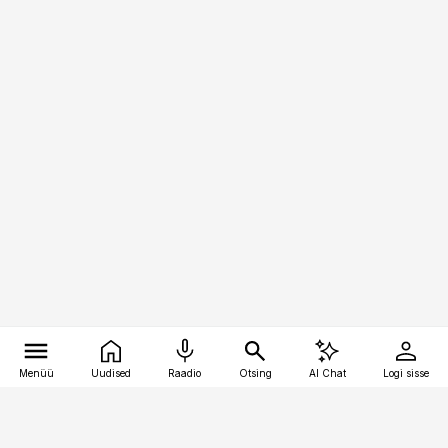
Menüü
Uudised
Raadio
Otsing
AI Chat
Logi sisse