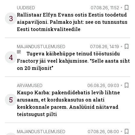
UUDISED
07.08.26, 11:52
Rallistaar Elfyn Evans ostis Eestis toodetud
3
aiapaviljoni. Palmako juht: see on tunnustus
Eesti tootmiskvaliteedile
MAJANDUSTULEMUSED
07.08.26, 14:19
Tugeva käibehüppe teinud tööstusidu
4
Fractory jäi veel kahjumisse. “Selle aasta siht
on 20 miljonit”
ARVAMUSED
06.08.26, 09:03
Kaupo Karba: pakendidebatis levib lihtne
5
arusaam, et korduskasutus on alati
keskkonnale parem. Analüüsid näitavad
teistsugust pilti
MAJANDUSTULEMUSED
07.08.26, 08:00