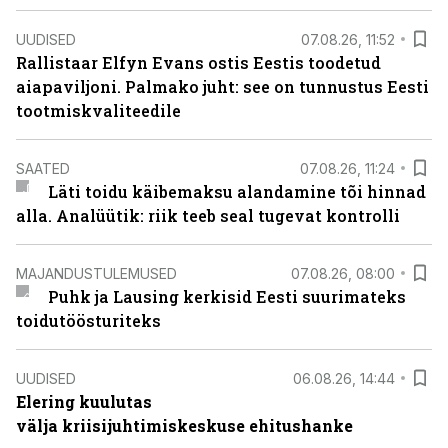
UUDISED
07.08.26, 11:52
Rallistaar Elfyn Evans ostis Eestis toodetud
aiapaviljoni. Palmako juht: see on tunnustus Eesti
tootmiskvaliteedile
SAATED
07.08.26, 11:24
Läti toidu käibemaksu alandamine tõi hinnad
alla. Analüütik: riik teeb seal tugevat kontrolli
MAJANDUSTULEMUSED
07.08.26, 08:00
Puhk ja Lausing kerkisid Eesti suurimateks
toidutöösturiteks
UUDISED
06.08.26, 14:44
Elering kuulutas
välja kriisijuhtimiskeskuse ehitushanke