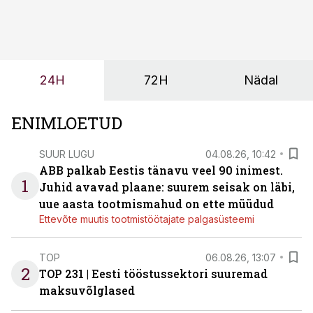
tööjõuvajadust ning oleks valmis ka ettevõtte
tulevasteks arenguteks. Lihtsalt roboti lisamine
enamasti oodatud tulemust ei too, nendib tootmise ja
tööstuse automatiseerimislahenduste arendaja Smitech
24H
72H
Nädal
OÜ tegevjuht Sander Mitendorf.
ENIMLOETUD
SUUR LUGU
04.08.26, 10:42
ABB palkab Eestis tänavu veel 90 inimest.
1
Juhid avavad plaane: suurem seisak on läbi,
uue aasta tootmismahud on ette müüdud
Ettevõte muutis tootmistöötajate palgasüsteemi
TOP
06.08.26, 13:07
2
TOP 231 | Eesti tööstussektori suuremad
maksuvõlglased