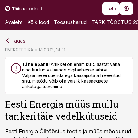
Telli
Avaleht
Kõik lood
Tööstusharud
TARK TÖÖSTUS 2
cebook
cebook
Tagasi
Twitter)
Twitter)
ENERGEETIKA
14.03.13, 14:31
kedIn
kedIn
Tähelepanu!
Artikkel on enam kui 5 aastat vana
ning kuulub väljaande digitaalsesse arhiivi.
ail
ail
Väljaanne ei uuenda ega kaasajasta arhiveeritud
sisu, mistõttu võib olla vajalik kaasaegsete
k
k
allikatega tutvumine
Eesti Energia müüs mullu
tankeritäie vedelkütuseid
Eesti Energia Õlitööstus tootis ja müüs möödunud