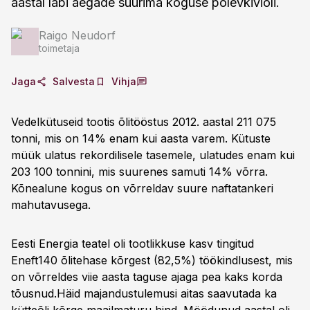
aastal läbi aegade suurima koguse põlevkiviõli.
Raigo Neudorf
toimetaja
Jaga
Salvesta
Vihja
Vedelkütuseid tootis õlitööstus 2012. aastal 211 075
tonni, mis on 14% enam kui aasta varem. Kütuste
müük ulatus rekordilisele tasemele, ulatudes enam kui
203 100 tonnini, mis suurenes samuti 14% võrra.
Kõnealune kogus on võrreldav suure naftatankeri
mahutavusega.
Eesti Energia teatel oli tootlikkuse kasv tingitud
Eneft140 õlitehase kõrgest (82,5%) töökindlusest, mis
on võrreldes viie aasta taguse ajaga pea kaks korda
tõusnud.Häid majandustulemusi aitas saavutada ka