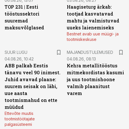
06.08.26, 13:07
03.08.26, 08:27
TOP 231 | Eesti
Haagiseturg ärkab:
tööstussektori
tootjad kasvatavad
suuremad
mahtu ja valmistuvad
maksuvõlglased
uueks laienemiseks
Bestnet avab uue müügi- ja
tootmiskeskuse
SUUR LUGU
MAJANDUSTULEMUSED
04.08.26, 10:42
04.08.26, 08:13
ABB palkab Eestis
Kehra metallitööstus
tänavu veel 90 inimest.
mitmekordistas kasumi
Juhid avavad plaane:
ja uus tootmishoone
suurem seisak on läbi,
valmib plaanitust
uue aasta
varem
tootmismahud on ette
müüdud
Ettevõte muutis
tootmistöötajate
palgasüsteemi