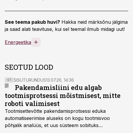
See teema pakub huvi?
Hakka neid märksõnu jälgima
ja saad alati teavituse, kui sel teemal ilmub midagi uut!
Energeetika
SEOTUD LOOD
SISUTURUNDUS
13.07.26, 14:36
ST
Pakendamisliini edu algab
tootmisprotsessi mõistmisest, mitte
roboti valimisest
Tootmisettevõtte pakendamisprotsessi eduka
automatiseerimise aluseks on kogu tootmisvoo
põhjalik analüüs, et uus süsteem sobituks
olemasolevasse keskkonda, aitaks vähendada