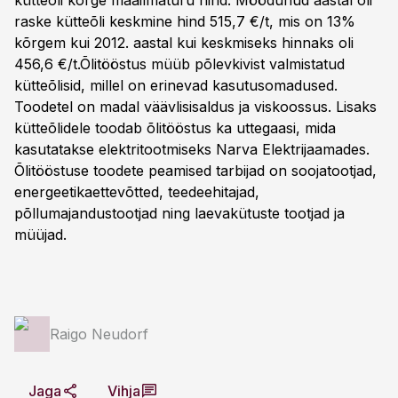
kütteõli kõrge maailmaturu hind. Möödunud aastal oli
raske kütteõli keskmine hind 515,7 €/t, mis on 13%
kõrgem kui 2012. aastal kui keskmiseks hinnaks oli
456,6 €/t.Õlitööstus müüb põlevkivist valmistatud
kütteõlisid, millel on erinevad kasutusomadused.
Toodetel on madal väävlisisaldus ja viskoossus. Lisaks
kütteõlidele toodab õlitööstus ka uttegaasi, mida
kasutatakse elektritootmiseks Narva Elektrijaamades.
Õlitööstuse toodete peamised tarbijad on soojatootjad,
energeetikaettevõtted, teedeehitajad,
põllumajandustootjad ning laevakütuste tootjad ja
müüjad.
Raigo Neudorf
Jaga
Vihja