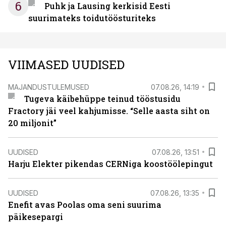
6
Puhk ja Lausing kerkisid Eesti
suurimateks toidutöösturiteks
VIIMASED UUDISED
MAJANDUSTULEMUSED
07.08.26, 14:19
Tugeva käibehüppe teinud tööstusidu
Fractory jäi veel kahjumisse. “Selle aasta siht on
20 miljonit”
UUDISED
07.08.26, 13:51
Harju Elekter pikendas CERNiga koostöölepingut
UUDISED
07.08.26, 13:35
Enefit avas Poolas oma seni suurima
päikesepargi