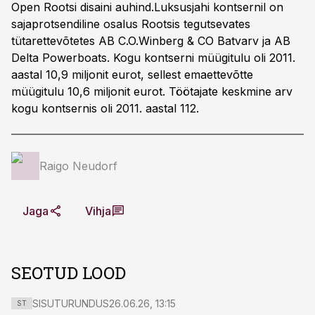
Open Rootsi disaini auhind.Luksusjahi kontsernil on
sajaprotsendiline osalus Rootsis tegutsevates
tütarettevõtetes AB C.O.Winberg & CO Batvarv ja AB
Delta Powerboats. Kogu kontserni müügitulu oli 2011.
aastal 10,9 miljonit eurot, sellest emaettevõtte
müügitulu 10,6 miljonit eurot. Töötajate keskmine arv
kogu kontsernis oli 2011. aastal 112.
Raigo Neudorf
Jaga
Vihja
SEOTUD LOOD
SISUTURUNDUS
26.06.26, 13:15
ST