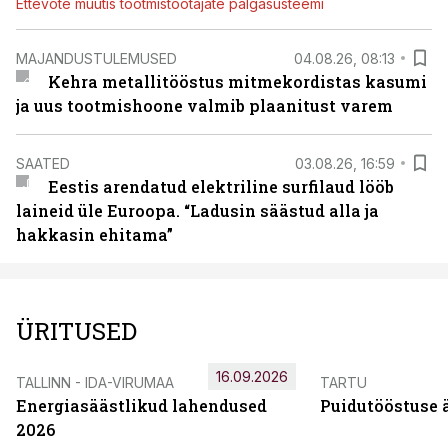
Ettevõte muutis tootmistöötajate palgasüsteemi
MAJANDUSTULEMUSED
04.08.26, 08:13
Kehra metallitööstus mitmekordistas kasumi
ja uus tootmishoone valmib plaanitust varem
SAATED
03.08.26, 16:59
Eestis arendatud elektriline surfilaud lööb
laineid üle Euroopa. “Ladusin säästud alla ja
hakkasin ehitama”
ÜRITUSED
16.09.2026
TALLINN - IDA-VIRUMAA
TARTU
Energiasäästlikud lahendused
Puidutööstuse 
2026