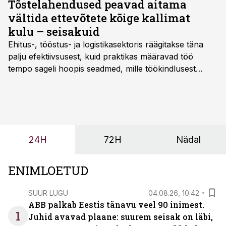
Tõstelahendused peavad aitama
vältida ettevõtete kõige kallimat
kulu – seisakuid
Ehitus-, tööstus- ja logistikasektoris räägitakse täna
palju efektiivsusest, kuid praktikas määravad töö
tempo sageli hoopis seadmed, mille töökindlusest
sõltub kogu objekti või tootmise sujuvus. Kui tõstuk
seisab, töö katkeb või masin ei vasta töötingimustele,
ei tähenda see ettevõtte jaoks ainult tehnilist
probleemi, vaid otsest rahalist kulu, venivaid tähtaegu
ja suuremaid riske tööohutusele.
24H
72H
Nädal
ENIMLOETUD
SUUR LUGU
04.08.26, 10:42
ABB palkab Eestis tänavu veel 90 inimest.
1
Juhid avavad plaane: suurem seisak on läbi,