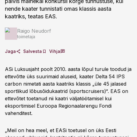
pälvis mainekal konkursil kõrge tunnustuse, kui
nende kaater tunnistati omas klassis aasta
kaatriks, teatas EAS.
Raigo Neudorf
toimetaja
Jaga
Salvesta
Vihja
ASi Luksusjaht poolt 2010. aasta lõpul turule toodud ja
ettevõtte üks suurimaid aluseid, kaater Delta 54 IPS
carbon nimetati aasta kaatriks klassis „üle 45 jalased
sportlikud lõbusõidukaatrid (sportscruisers)“. EAS on
ettevõtet toetanud nii kaatri väljatöötamisel kui
eksportimisel Euroopa Regionaalarengu Fondi
vahenditest.
„Meil on hea meel, et EASi toetusel on üks Eesti