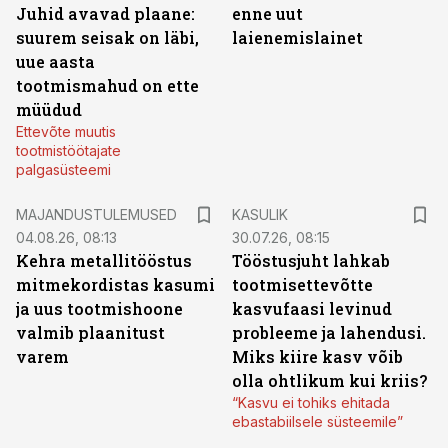
Juhid avavad plaane:
enne uut
suurem seisak on läbi,
laienemislainet
uue aasta
tootmismahud on ette
müüdud
Ettevõte muutis
tootmistöötajate
palgasüsteemi
MAJANDUSTULEMUSED
KASULIK
04.08.26, 08:13
30.07.26, 08:15
Kehra metallitööstus
Tööstusjuht lahkab
mitmekordistas kasumi
tootmisettevõtte
ja uus tootmishoone
kasvufaasi levinud
valmib plaanitust
probleeme ja lahendusi.
varem
Miks kiire kasv võib
olla ohtlikum kui kriis?
“Kasvu ei tohiks ehitada
ebastabiilsele süsteemile”