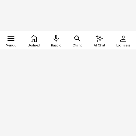
Menüü
Uudised
Raadio
Otsing
AI Chat
Logi sisse
Vana-Lõuna 39/1, 19094 Tallinn
(+372) 667 0111
toostusuudised@toostusuudised.ee
Telli
Reklaam
Firmast
Sisu kasutamisõigused
Ajakirjaniku