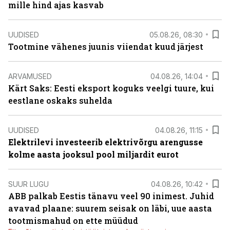
mille hind ajas kasvab
UUDISED
05.08.26, 08:30
Tootmine vähenes juunis viiendat kuud järjest
ARVAMUSED
04.08.26, 14:04
Kärt Saks: Eesti eksport koguks veelgi tuure, kui
eestlane oskaks suhelda
UUDISED
04.08.26, 11:15
Elektrilevi investeerib elektrivõrgu arengusse
kolme aasta jooksul pool miljardit eurot
SUUR LUGU
04.08.26, 10:42
ABB palkab Eestis tänavu veel 90 inimest. Juhid
avavad plaane: suurem seisak on läbi, uue aasta
tootmismahud on ette müüdud