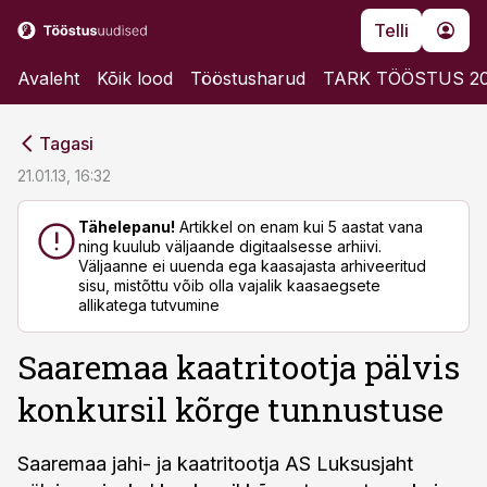
Telli
Avaleht
Kõik lood
Tööstusharud
TARK TÖÖSTUS 2
cebook
cebook
Tagasi
Twitter)
Twitter)
21.01.13, 16:32
kedIn
kedIn
Tähelepanu!
Artikkel on enam kui 5 aastat vana
ning kuulub väljaande digitaalsesse arhiivi.
ail
ail
Väljaanne ei uuenda ega kaasajasta arhiveeritud
sisu, mistõttu võib olla vajalik kaasaegsete
k
k
allikatega tutvumine
Saaremaa kaatritootja pälvis
konkursil kõrge tunnustuse
Saaremaa jahi- ja kaatritootja AS Luksusjaht