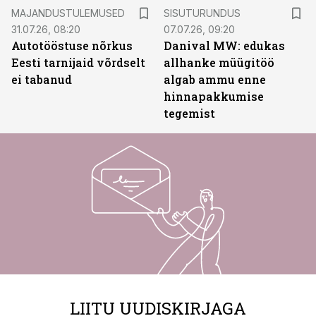
ST
MAJANDUSTULEMUSED
SISUTURUNDUS
31.07.26, 08:20
07.07.26, 09:20
Autotööstuse nõrkus
Danival MW: edukas
Eesti tarnijaid võrdselt
allhanke müügitöö
ei tabanud
algab ammu enne
hinnapakkumise
tegemist
LIITU UUDISKIRJAGA