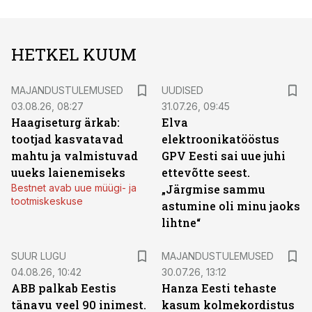
HETKEL KUUM
MAJANDUSTULEMUSED
UUDISED
03.08.26, 08:27
31.07.26, 09:45
Haagiseturg ärkab:
Elva
tootjad kasvatavad
elektroonikatööstus
mahtu ja valmistuvad
GPV Eesti sai uue juhi
uueks laienemiseks
ettevõtte seest.
Bestnet avab uue müügi- ja
„Järgmise sammu
tootmiskeskuse
astumine oli minu jaoks
lihtne“
SUUR LUGU
MAJANDUSTULEMUSED
04.08.26, 10:42
30.07.26, 13:12
ABB palkab Eestis
Hanza Eesti tehaste
tänavu veel 90 inimest.
kasum kolmekordistus