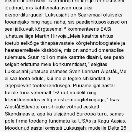
ekspordi uhkuseid, kaatritootja nii kõrge tunnustuseni
jõudnud, mis kahtlemata avab uusi uksi
eksporditurgudel. Luksusjaht on Saaremaal oluliseks
tööandjaks ning nagu näha, siis paadiehitusoskused on
seal jätkuvalt kõrgtasemel,“ kommenteeris EASi
juhatuse liige Martin Hirvoja.„Meie kaatrite ehitus
toetub eelkõige tänapäevastele kõrgtehnoloogiatele ja
heatasemelisele käsitööle, mis on andnud omanäolise
tulemuse. Suur roll on meie kaatrite disainil, see peab
selgelt eristuma meie konkurentidest,“ selgitas
Luksusjahi juhatuse esimees Sven Lennart Alpstål.„Me
ei saa loota edule, kui me ei tegele sihikindlalt ja
järjepidevalt tootearendusega. Püüame igal aastal
turule tuua vähemalt 1-2 uut mudelit ning
klienditeenindus ei lõpe ostu-müügitehinguga,“ lisas
Alpstål.Ettevõte on sihikule võtnud eeskätt
Skandinaavia, aga ka ülejäänud Euroopa turu, samas
pole firma toodang tundmatu ka USAs ja Kagu-Aasias.
Möödunud aastal omistati Luksusjahi mudelile Delta 26