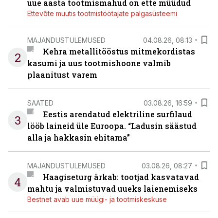
uue aasta tootmismahud on ette müüdud
Ettevõte muutis tootmistöötajate palgasüsteemi
MAJANDUSTULEMUSED
04.08.26, 08:13
Kehra metallitööstus mitmekordistas
2
kasumi ja uus tootmishoone valmib
plaanitust varem
SAATED
03.08.26, 16:59
Eestis arendatud elektriline surfilaud
3
lööb laineid üle Euroopa. “Ladusin säästud
alla ja hakkasin ehitama”
MAJANDUSTULEMUSED
03.08.26, 08:27
Haagiseturg ärkab: tootjad kasvatavad
4
mahtu ja valmistuvad uueks laienemiseks
Bestnet avab uue müügi- ja tootmiskeskuse