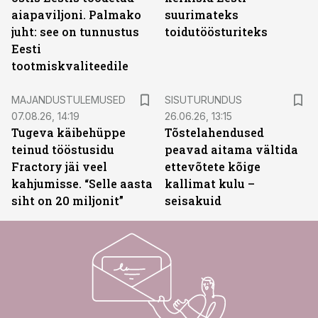
aiapaviljoni. Palmako
suurimateks
juht: see on tunnustus
toidutöösturiteks
Eesti
tootmiskvaliteedile
ST
MAJANDUSTULEMUSED
SISUTURUNDUS
07.08.26, 14:19
26.06.26, 13:15
Tugeva käibehüppe
Tõstelahendused
teinud tööstusidu
peavad aitama vältida
Fractory jäi veel
ettevõtete kõige
kahjumisse. “Selle aasta
kallimat kulu –
siht on 20 miljonit”
seisakuid