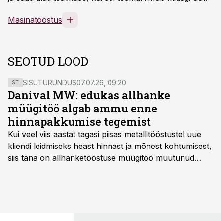
Masinatööstus
SEOTUD LOOD
SISUTURUNDUS
07.07.26, 09:20
ST
Danival MW: edukas allhanke
müügitöö algab ammu enne
hinnapakkumise tegemist
Kui veel viis aastat tagasi piisas metallitööstustel uue
kliendi leidmiseks heast hinnast ja mõnest kohtumisest,
siis täna on allhanketööstuse müügitöö muutunud
märksa pikemaks ja süsteemsemaks. Konkurents on
kasvanud, kliendid kaaluvad otsuseid põhjalikumalt
ning partnerit ei valita enam ainult tootmisvõimekuse
või hinnakirja järgi.