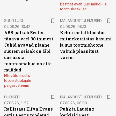
Bestnet avab uue müügi- ja
tootmiskeskuse
SUUR LUGU
MAJANDUSTULEMUSED
04.08.26, 10:42
04.08.26, 08:13
ABB palkab Eestis
Kehra metallitööstus
tänavu veel 90 inimest.
mitmekordistas kasumi
Juhid avavad plaane:
ja uus tootmishoone
suurem seisak on läbi,
valmib plaanitust
uue aasta
varem
tootmismahud on ette
müüdud
Ettevõte muutis
tootmistöötajate
palgasüsteemi
UUDISED
MAJANDUSTULEMUSED
07.08.26, 11:52
07.08.26, 08:00
Rallistaar Elfyn Evans
Puhk ja Lausing
ostis Eestis toodetud
kerkisid Eesti