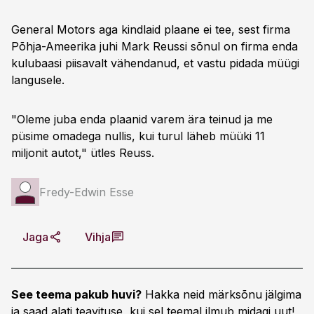
General Motors aga kindlaid plaane ei tee, sest firma
Põhja-Ameerika juhi Mark Reussi sõnul on firma enda
kulubaasi piisavalt vähendanud, et vastu pidada müügi
langusele.
"Oleme juba enda plaanid varem ära teinud ja me
püsime omadega nullis, kui turul läheb müüki 11
miljonit autot," ütles Reuss.
Fredy-Edwin Esse
Jaga
Vihja
See teema pakub huvi?
Hakka neid märksõnu jälgima
ja saad alati teavituse, kui sel teemal ilmub midagi uut!