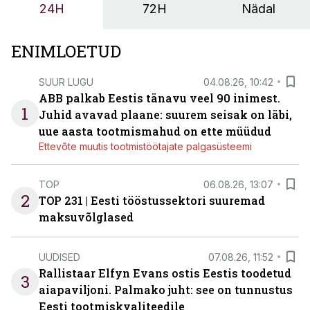
24H
72H
Nädal
ENIMLOETUD
SUUR LUGU
04.08.26, 10:42
ABB palkab Eestis tänavu veel 90 inimest.
1
Juhid avavad plaane: suurem seisak on läbi,
uue aasta tootmismahud on ette müüdud
Ettevõte muutis tootmistöötajate palgasüsteemi
TOP
06.08.26, 13:07
2
TOP 231 | Eesti tööstussektori suuremad
maksuvõlglased
UUDISED
07.08.26, 11:52
Rallistaar Elfyn Evans ostis Eestis toodetud
3
aiapaviljoni. Palmako juht: see on tunnustus
Eesti tootmiskvaliteedile