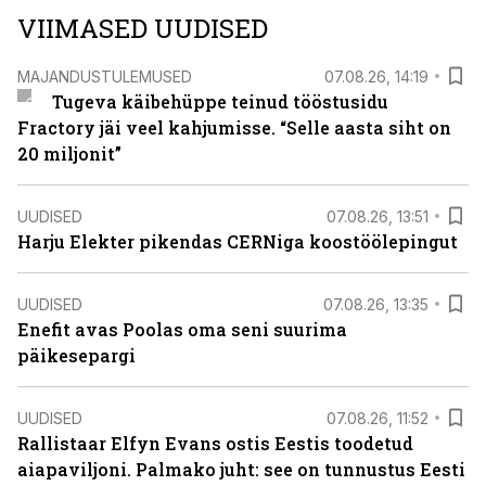
VIIMASED UUDISED
MAJANDUSTULEMUSED
07.08.26, 14:19
Tugeva käibehüppe teinud tööstusidu
Fractory jäi veel kahjumisse. “Selle aasta siht on
20 miljonit”
UUDISED
07.08.26, 13:51
Harju Elekter pikendas CERNiga koostöölepingut
UUDISED
07.08.26, 13:35
Enefit avas Poolas oma seni suurima
päikesepargi
UUDISED
07.08.26, 11:52
Rallistaar Elfyn Evans ostis Eestis toodetud
aiapaviljoni. Palmako juht: see on tunnustus Eesti