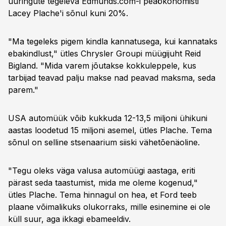
uuringute tegeleva Edmunds.com-i peaökonomisti
Lacey Plache'i sõnul kuni 20%.
"Ma tegeleks pigem kindla kannatusega, kui kannataks
ebakindlust," ütles Chrysler Groupi müügijuht Reid
Bigland. "Mida varem jõutakse kokkuleppele, kus
tarbijad teavad palju makse nad peavad maksma, seda
parem."
USA automüük võib kukkuda 12-13,5 miljoni ühikuni
aastas loodetud 15 miljoni asemel, ütles Plache. Tema
sõnul on selline stsenaarium siiski vähetõenäoline.
"Tegu oleks väga valusa automüügi aastaga, eriti
pärast seda taastumist, mida me oleme kogenud,"
ütles Plache. Tema hinnagul on hea, et Ford teeb
plaane võimalikuks olukorraks, mille esinemine ei ole
küll suur, aga ikkagi ebameeldiv.