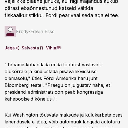
vajalikke plaane juhuks, kui riigi majandus kukub
pärast ebaõnnestunud katseid vältida
fiskaalkuristikku. Fordi pearivaal seda aga ei tee.
Fredy-Edwin Esse
Jaga
Salvesta
Vihja
"Tahame kohandada enda tootmist vastavalt
olukorrale ja kindlustada piisava likviidsuse
olemasolu," ütles Fordi Ameerika haru juht
Bloombergi teatel. "Praegu on julgustav näha, et
presidendi administratsioon peab kongressiga
kahepoolseid kõnelusi."
Kui Washington tõusvate maksude ja kulukärbete osas
lahendusele ei jõua, võib automüük langeda autoturu