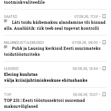
tootmiskvaliteedile
SAATED
07.08.26, 11:24
Läti toidu käibemaksu alandamine tõi hinnad
alla. Analüütik: riik teeb seal tugevat kontrolli
MAJANDUSTULEMUSED
07.08.26, 08:00
Puhk ja Lausing kerkisid Eesti suurimateks
toidutöösturiteks
UUDISED
06.08.26, 14:44
Elering kuulutas
välja kriisijuhtimiskeskuse ehitushanke
TOP
06.08.26, 13:07
TOP 231 | Eesti tööstussektori suuremad
maksuvõlglased