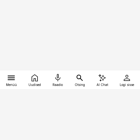
Menüü
Uudised
Raadio
Otsing
AI Chat
Logi sisse
Vana-Lõuna 39/1, 19094 Tallinn
(+372) 667 0111
toostusuudised@toostusuudised.ee