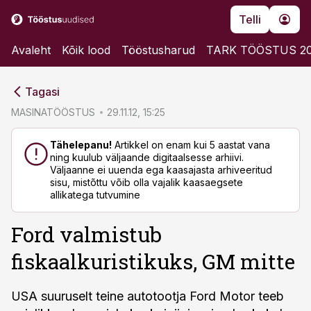
Telli
Avaleht
Kõik lood
Tööstusharud
TARK TÖÖSTUS 2
cebook
cebook
Tagasi
Twitter)
Twitter)
MASINATÖÖSTUS
29.11.12, 15:25
kedIn
kedIn
Tähelepanu!
Artikkel on enam kui 5 aastat vana
ning kuulub väljaande digitaalsesse arhiivi.
ail
ail
Väljaanne ei uuenda ega kaasajasta arhiveeritud
sisu, mistõttu võib olla vajalik kaasaegsete
k
k
allikatega tutvumine
Ford valmistub
fiskaalkuristikuks, GM mitte
USA suuruselt teine autotootja Ford Motor teeb