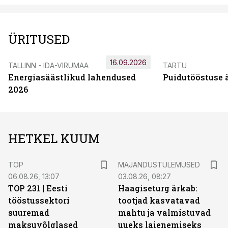
ÜRITUSED
16.09.2026
TALLINN - IDA-VIRUMAA
TARTU
Energiasäästlikud lahendused
Puidutööstuse 
2026
HETKEL KUUM
TOP
MAJANDUSTULEMUSED
06.08.26, 13:07
03.08.26, 08:27
TOP 231 | Eesti
Haagiseturg ärkab:
tööstussektori
tootjad kasvatavad
suuremad
mahtu ja valmistuvad
maksuvõlglased
uueks laienemiseks