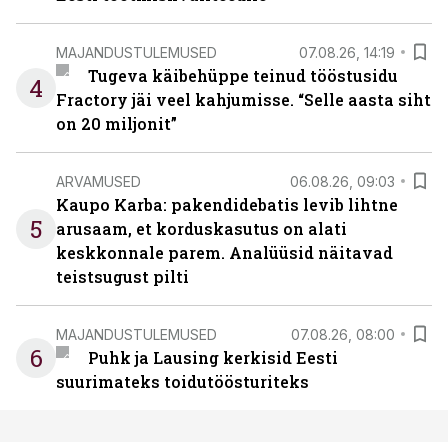
MAJANDUSTULEMUSED
07.08.26, 14:19
Tugeva käibehüppe teinud tööstusidu
4
Fractory jäi veel kahjumisse. “Selle aasta siht
on 20 miljonit”
ARVAMUSED
06.08.26, 09:03
Kaupo Karba: pakendidebatis levib lihtne
5
arusaam, et korduskasutus on alati
keskkonnale parem. Analüüsid näitavad
teistsugust pilti
MAJANDUSTULEMUSED
07.08.26, 08:00
6
Puhk ja Lausing kerkisid Eesti
suurimateks toidutöösturiteks