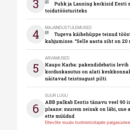
3
Puhk ja Lausing kerkisid Eesti
toidutöösturiteks
MAJANDUSTULEMUSED
4
Tugeva käibehüppe teinud tööst
kahjumisse. “Selle aasta siht on 20 
ARVAMUSED
5
Kaupo Karba: pakendidebatis levib 
korduskasutus on alati keskkonna
näitavad teistsugust pilti
SUUR LUGU
ABB palkab Eestis tänavu veel 90 
6
plaane: suurem seisak on läbi, uue
ette müüdud
Ettevõte muutis tootmistöötajate palgasüste