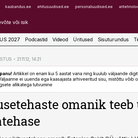
kaubandus.ee
ehitusuudised.ee
personaliuudised.ee
aritehnolo
Infopank
Radar
US 2027
Podcastid
Videod
Üritused
Sisuturundus
T
ÖSTUS
21.11.12, 14:21
panu!
Artikkel on enam kui 5 aastat vana ning kuulub väljaande digi
. Väljaanne ei uuenda ega kaasajasta arhiveeritud sisu, mistõttu võib ol
sete allikatega tutvumine
tusetehaste omanik teeb
atehase