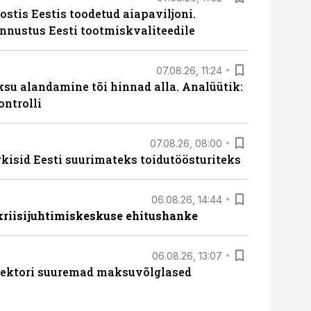
ostis Eestis toodetud aiapaviljoni.
unnustus Eesti tootmiskvaliteedile
07.08.26, 11:24
ksu alandamine tõi hinnad alla. Analüütik:
ontrolli
07.08.26, 08:00
rkisid Eesti suurimateks toidutöösturiteks
06.08.26, 14:44
 kriisijuhtimiskeskuse ehitushanke
06.08.26, 13:07
ssektori suuremad maksuvõlglased