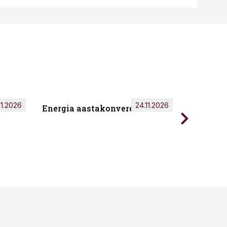
11.2026
24.11.2026
Energia aastakonverents 2026
Tark töö