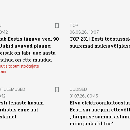
U
TOP
0:42
06.08.26, 13:07
ab Eestis tänavu veel 90
TOP 231 | Eesti tööstusse
 Juhid avavad plaane:
suuremad maksuvõlglas
eisak on läbi, uue aasta
mahud on ette müüdud
utis tootmistöötajate
emi
STULEMUSED
UUDISED
:12
31.07.26, 09:45
sti tehaste kasum
Elva elektroonikatööstu
distus enne uut
Eesti sai uue juhi ettevõt
slainet
„Järgmise sammu astumi
minu jaoks lihtne“