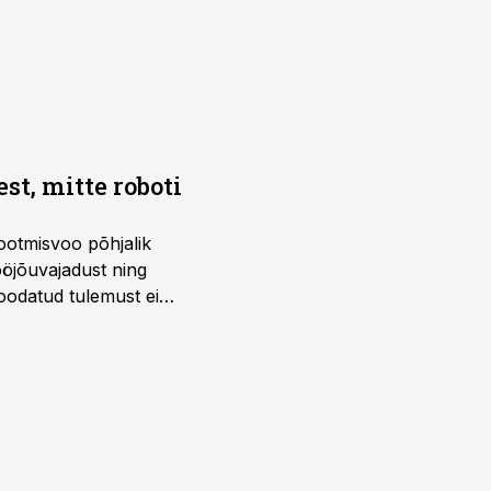
t, mitte roboti
ootmisvoo põhjalik
öjõuvajadust ning
 oodatud tulemust ei
 tegevjuht Sander