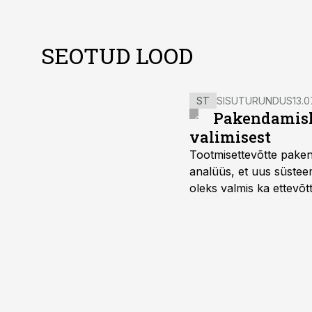
SEOTUD LOOD
ST
SISUTURUNDUS
13.0
Pakendamisli
valimisest
Tootmisettevõtte paken
analüüs, et uus süstee
oleks valmis ka ettevõt
too, nendib tootmise j
Mitendorf.