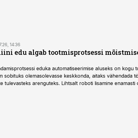
7.26, 14:36
ini edu algab tootmisprotsessi mõistmises
damisprotsessi eduka automatiseerimise aluseks on kogu t
m sobituks olemasolevasse keskkonda, aitaks vähendada tö
te tulevasteks arenguteks. Lihtsalt roboti lisamine enamasti
a tööstuse automatiseerimislahenduste arendaja Smitech OÜ