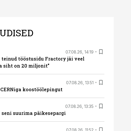
UDISED
07.08.26, 14:19
teinud tööstusidu Fractory jäi veel
a siht on 20 miljonit”
07.08.26, 13:51
s CERNiga koostöölepingut
07.08.26, 13:35
 seni suurima päikesepargi
07.08.26, 11:52