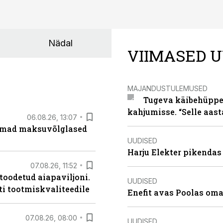
Nädal
VIIMASED U
MAJANDUSTULEMUSED
Tugeva käibehüppe 
kahjumisse. “Selle aast
06.08.26, 13:07
uremad maksuvõlglased
UUDISED
Harju Elekter pikenda
07.08.26, 11:52
 toodetud aiapaviljoni.
UUDISED
ti tootmiskvaliteedile
Enefit avas Poolas oma
07.08.26, 08:00
UUDISED