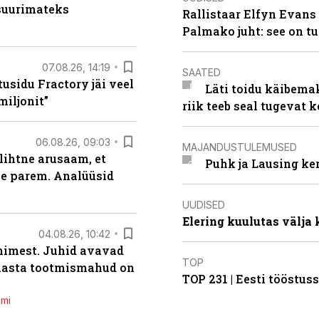
 suurimateks
Rallistaar Elfyn Evans 
Palmako juht: see on t
07.08.26, 14:19
SAATED
usidu Fractory jäi veel
Läti toidu käibema
miljonit”
riik teeb seal tugevat k
06.08.26, 09:03
MAJANDUSTULEMUSED
lihtne arusaam, et
Puhk ja Lausing ke
le parem. Analüüsid
UUDISED
Elering kuulutas välja
04.08.26, 10:42
inimest. Juhid avavad
TOP
 aasta tootmismahud on
TOP 231 | Eesti tööstu
emi