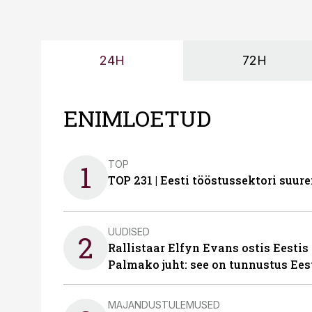
24H
72H
ENIMLOETUD
TOP
1
TOP 231 | Eesti tööstussektori su
UUDISED
2
Rallistaar Elfyn Evans ostis Eestis
Palmako juht: see on tunnustus Ees
MAJANDUSTULEMUSED