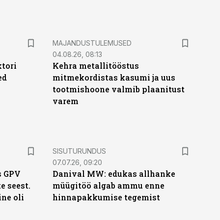
MAJANDUSTULEMUSED
04.08.26, 08:13
ktori
Kehra metallitööstus
ed
mitmekordistas kasumi ja uus
tootmishoone valmib plaanitust
varem
ST
SISUTURUNDUS
07.07.26, 09:20
s GPV
Danival MW: edukas allhanke
te seest.
müügitöö algab ammu enne
ne oli
hinnapakkumise tegemist