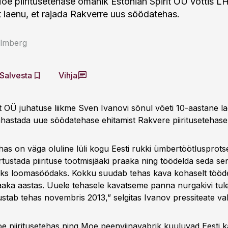
oe piiritusetehase omanik Estonian Spirit OÜ võttis 
t laenu, et rajada Rakverre uus söödatehas.
almberg
Salvesta
Vihja
it OÜ juhatuse liikme Sven Ivanovi sõnul võeti 10-aastane l
hastada uue söödatehase ehitamist Rakvere piiritusetehase
as on väga oluline lüli kogu Eesti rukki ümbertöötlusprots
rtustada piirituse tootmisjääki praaka ning töödelda seda se
ks loomasöödaks. Kokku suudab tehas kava kohaselt tööde
aka aastas. Uuele tehasele kavatseme panna nurgakivi tule
ustab tehas novembris 2013,” selgitas Ivanov pressiteate v
e piiritusetehas ning Moe peenviinavabrik kuuluvad Eesti kap