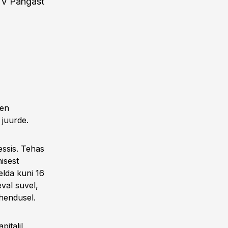
LHV Pangast
aen
 juurde.
essis. Tehas
nisest
lda kuni 16
val suvel,
ahendusel.
italil