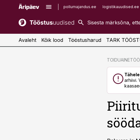
pollumajandus.ee
logistikauudised.ee
kaubandus.ee
imelineajalugu.ee
kinnisvarauudised.ee
imelineteadus.ee
Avaleht
Kõik lood
Tööstusharud
TARK TÖÖST
cebook
cebook
TOIDUAINETÖ
Twitter)
Twitter)
Tähele
kedIn
kedIn
arhiivi
kaasaeg
ail
ail
Piiri
k
k
sööd