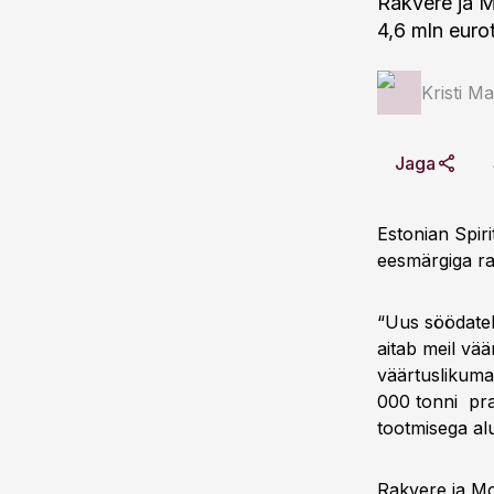
Rakvere ja M
4,6 mln euro
Kristi M
Jaga
Estonian Spir
eesmärgiga ra
“Uus söödateh
aitab meil vää
väärtuslikuma
000 tonni pra
tootmisega al
Rakvere ja Mo