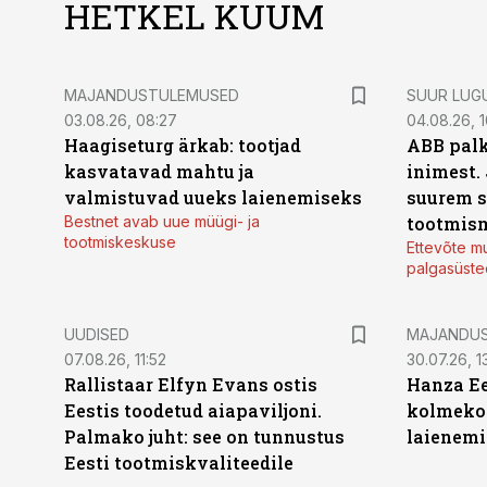
HETKEL KUUM
MAJANDUSTULEMUSED
SUUR LUG
03.08.26, 08:27
04.08.26, 1
Haagiseturg ärkab: tootjad
ABB palk
kasvatavad mahtu ja
inimest.
valmistuvad uueks laienemiseks
suurem s
Bestnet avab uue müügi- ja
tootmis
tootmiskeskuse
Ettevõte mu
palgasüste
UUDISED
MAJANDU
07.08.26, 11:52
30.07.26, 13
Rallistaar Elfyn Evans ostis
Hanza Ee
Eestis toodetud aiapaviljoni.
kolmekor
Palmako juht: see on tunnustus
laienemi
Eesti tootmiskvaliteedile