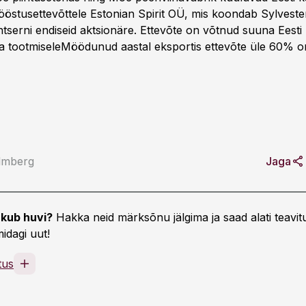
ööstusettevõttele Estonian Spirit OÜ, mis koondab Sylveste
serni endiseid aktsionäre. Ettevõte on võtnud suuna Eesti 
iina tootmiseleMöödunud aastal eksportis ettevõte üle 60% 
almberg
Jaga
kub huvi?
Hakka neid märksõnu jälgima ja saad alati teavitu
idagi uut!
tus