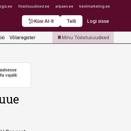
Iseteenindus
ogia.ee
finantsuudised.ee
aripaev.ee
bestmarketing.ee
finantsu
Telli Tööstusuudised
Küsi AI-lt
Telli
Logi sisse
öö
Võlaregister
Minu Tööstusuudised
taalsesse
la vajalik
 uue