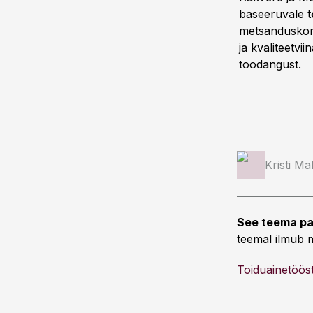
baseeruvale t
metsanduskont
ja kvaliteetv
toodangust.
Kristi M
See teema pa
teemal ilmub m
Toiduainetöös