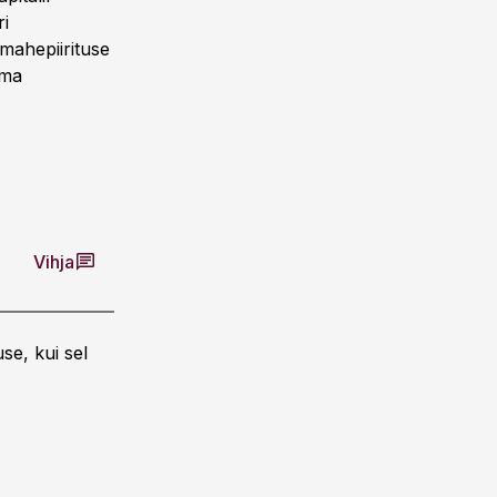
ri
mahepiirituse
oma
Vihja
se, kui sel